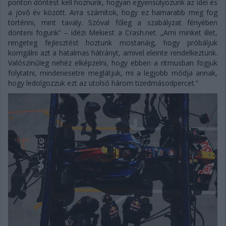
ponton döntést kell hoznunk, hogyan egyensúlyozunk az idei és
a jövő év között. Arra számítok, hogy ez hamarabb meg fog
történni, mint tavaly. Szóval főleg a szabályzat fényében
dönteni fogunk” – idézi Mekiest a Crash.net. „Ami minket illet,
rengeteg fejlesztést hoztunk mostanáig, hogy próbáljuk
korrigálni azt a hatalmas hátrányt, amivel eleinte rendelkeztünk.
Valószínűleg nehéz elképzelni, hogy ebben a ritmusban fogjuk
folytatni, mindenesetre meglátjuk, mi a legjobb módja annak,
hogy ledolgozzuk ezt az utolsó három tizedmásodpercet.”