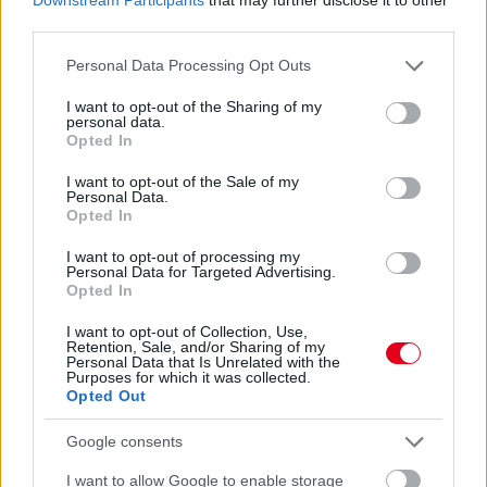
third parties.
Marko szerint a szurkolók nem tudják, mi
Please note that this website/app uses one or more Google
Personal Data Processing Opt Outs
történik valójában
services and may gather and store information including but
not limited to your visit or usage behaviour. You may click to
I want to opt-out of the Sharing of my
personal data.
A Red Bull korábbi tanácsadója, Helmut Marko szerint ugyan
grant or deny consent to Google and its third-party tags to
Opted In
látványosabbá váltak a Formula–1-es futamok a 2026-os
use your data for below specified purposes in below Google
szabályok bevezetése óta, de sok előzés nem feltétlenül a
consent section.
I want to opt-out of the Sale of my
versenyzők képességeit tükrözi. Az osztrák szakember úgy véli,
Personal Data.
a szurkolók többsége nem is tudja, hogy számos manőver
Opted In
hátterében technikai okok állnak.
I want to opt-out of processing my
A Blick veterán újságírója, Roger Benoit arról írt, hogy barátai,
Personal Data for Targeted Advertising.
Bernie Ecclestone, Peter Sauber és Marko továbbra is szinte
Opted In
minden szabadedzést, időmérőt és futamot figyelemmel követ.
„Lenyűgöz a nézők lelkesedése. A futamok általában
I want to opt-out of Collection, Use,
Retention, Sale, and/or Sharing of my
izgalmasak. Legutóbb például Magyarországon is, ahol
Personal Data that Is Unrelated with the
korábban gyakran előzés nélküli vonatozást láthattunk” –
Purposes for which it was collected.
mondta Marko, aki ugyanakkor úgy érzi, a 2026-os technikai
Opted Out
szabályok miatt nem minden látványos előzés tekinthető valódi
csatának.
Google consents
„Egyértelmű, hogy a szurkolók szeretik a sok előzést. Sajnos
I want to allow Google to enable storage