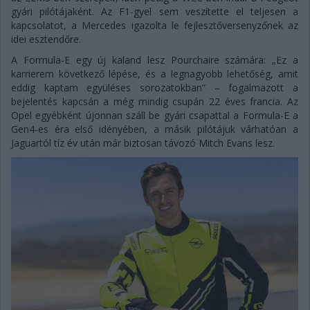
gyári pilótájaként. Az F1-gyel sem veszítette el teljesen a
kapcsolatot, a Mercedes igazolta le fejlesztőversenyzőnek az
idei esztendőre.
A Formula-E egy új kaland lesz Pourchaire számára: „Ez a
karrierem következő lépése, és a legnagyobb lehetőség, amit
eddig kaptam együléses sorozatokban” – fogalmazott a
bejelentés kapcsán a még mindig csupán 22 éves francia. Az
Opel egyébként újonnan száll be gyári csapattal a Formula-E a
Gen4-es éra első idényében, a másik pilótájuk várhatóan a
Jaguartól tíz év után már biztosan távozó Mitch Evans lesz.