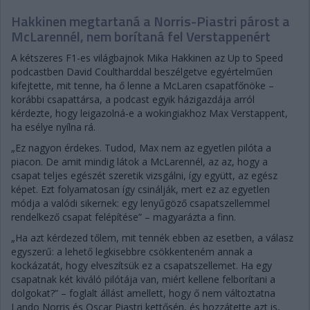
Hakkinen megtartaná a Norris-Piastri párost a
McLarennél, nem borítaná fel Verstappenért
A kétszeres F1-es világbajnok Mika Hakkinen az Up to Speed
podcastben David Coultharddal beszélgetve egyértelműen
kifejtette, mit tenne, ha ő lenne a McLaren csapatfőnöke –
korábbi csapattársa, a podcast egyik házigazdája arról
kérdezte, hogy leigazolná-e a wokingiakhoz Max Verstappent,
ha esélye nyílna rá.
„Ez nagyon érdekes. Tudod, Max nem az egyetlen pilóta a
piacon. De amit mindig látok a McLarennél, az az, hogy a
csapat teljes egészét szeretik vizsgálni, így együtt, az egész
képet. Ezt folyamatosan így csinálják, mert ez az egyetlen
módja a valódi sikernek: egy lenyűgöző csapatszellemmel
rendelkező csapat felépítése” – magyarázta a finn.
„Ha azt kérdezed tőlem, mit tennék ebben az esetben, a válasz
egyszerű: a lehető legkisebbre csökkenteném annak a
kockázatát, hogy elveszítsük ez a csapatszellemet. Ha egy
csapatnak két kiváló pilótája van, miért kellene felborítani a
dolgokat?” – foglalt állást amellett, hogy ő nem változtatna
Lando Norris és Oscar Piastri kettősén, és hozzátette azt is,