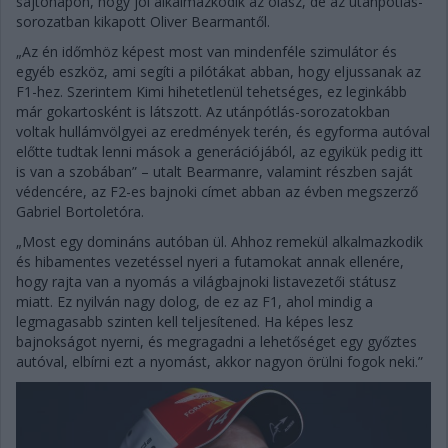
sajtónapon, hogy jól alkalmazkodik az olasz, de az utánpótlás-
sorozatban kikapott Oliver Bearmantől.
„Az én időmhöz képest most van mindenféle szimulátor és
egyéb eszköz, ami segíti a pilótákat abban, hogy eljussanak az
F1-hez. Szerintem Kimi hihetetlenül tehetséges, ez leginkább
már gokartosként is látszott. Az utánpótlás-sorozatokban
voltak hullámvölgyei az eredmények terén, és egyforma autóval
előtte tudtak lenni mások a generációjából, az egyikük pedig itt
is van a szobában” – utalt Bearmanre, valamint részben saját
védencére, az F2-es bajnoki címet abban az évben megszerző
Gabriel Bortoletóra.
„Most egy domináns autóban ül. Ahhoz remekül alkalmazkodik
és hibamentes vezetéssel nyeri a futamokat annak ellenére,
hogy rajta van a nyomás a világbajnoki listavezetői státusz
miatt. Ez nyilván nagy dolog, de ez az F1, ahol mindig a
legmagasabb szinten kell teljesítened. Ha képes lesz
bajnokságot nyerni, és megragadni a lehetőséget egy győztes
autóval, elbírni ezt a nyomást, akkor nagyon örülni fogok neki.”