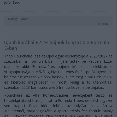
fotó: DPPI
Balogh Tamás
3 napja
Újabb korábbi F2-es bajnok folytatja a Formula-
E-ben
Theo Pourchaire lesz az Opel egyik versenyzője a 2026/2027-es
szezonban a Formula-E-ben – jelentették be kedden. Ezzel
újabb korábbi Formula-2-es bajnok köt ki az elektromos
világbajnokságon: előzőleg Nyck de Vries és Felipe Drugovich is
bejárta ezt az utat – előbbi bajnok is lett még a balul elsült F1-
es kitérőjét megelőzően –, most pedig a fő utánpótlás-
szériában 2023-ban csúcsra érő francia követi a példájukat.
Pourchaire az Alfa Romeo/Sauber neveltjeként teszt- és
tartalékpilótai státuszig jutott a Formula-1-ben, de ülést egyszer
sem kapott. Rövid időre feltűnt az IndyCarban az Arrow
McLarennél, majd leginkább a sportautózás felé fordult: tavaly
az ELMS-ben szerepelt, idén pedig a WEC-ben indul a Peugeot