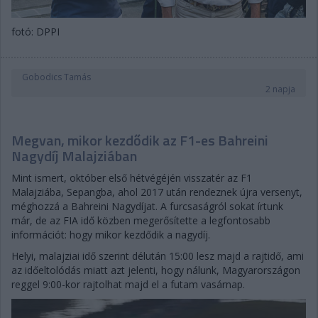
fotó: DPPI
Gobodics Tamás
2 napja
Megvan, mikor kezdődik az F1-es Bahreini
Nagydíj Malajziában
Mint ismert, október első hétvégéjén visszatér az F1
Malajziába, Sepangba, ahol 2017 után rendeznek újra versenyt,
méghozzá a Bahreini Nagydíjat. A furcsaságról sokat írtunk
már, de az FIA idő közben megerősítette a legfontosabb
információt: hogy mikor kezdődik a nagydíj.
Helyi, malajziai idő szerint délután 15:00 lesz majd a rajtidő, ami
az időeltolódás miatt azt jelenti, hogy nálunk, Magyarországon
reggel 9:00-kor rajtolhat majd el a futam vasárnap.