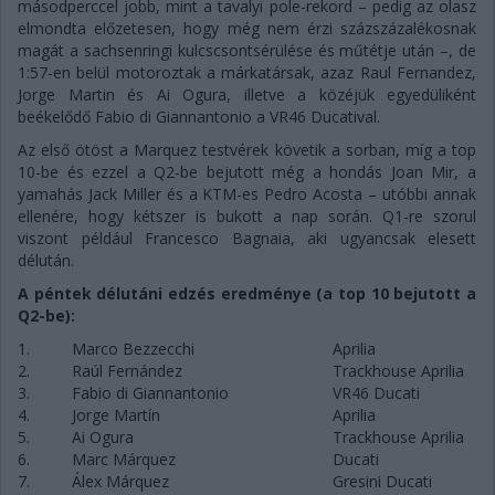
másodperccel jobb, mint a tavalyi pole-rekord – pedig az olasz
elmondta előzetesen, hogy még nem érzi százszázalékosnak
magát a sachsenringi kulcscsontsérülése és műtétje után –, de
1:57-en belül motoroztak a márkatársak, azaz Raul Fernandez,
Jorge Martin és Ai Ogura, illetve a közéjük egyedüliként
beékelődő Fabio di Giannantonio a VR46 Ducatival.
Az első ötöst a Marquez testvérek követik a sorban, míg a top
10-be és ezzel a Q2-be bejutott még a hondás Joan Mir, a
yamahás Jack Miller és a KTM-es Pedro Acosta – utóbbi annak
ellenére, hogy kétszer is bukott a nap során. Q1-re szorul
viszont például Francesco Bagnaia, aki ugyancsak elesett
délután.
A péntek délutáni edzés eredménye (a top 10 bejutott a
Q2-be):
1.
Marco Bezzecchi
Aprilia
2.
Raúl Fernández
Trackhouse Aprilia
3.
Fabio di Giannantonio
VR46 Ducati
4.
Jorge Martín
Aprilia
5.
Ai Ogura
Trackhouse Aprilia
6.
Marc Márquez
Ducati
7.
Álex Márquez
Gresini Ducati