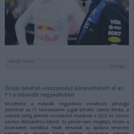
Balogh Tamás
10 órája
Óriási bevétel-visszaesést könyvelhetett el az
F1 a második negyedévben
Közzétette a második negyedévre vonatkozó pénzügyi
jelentését az F1 kereskedelmi jogait birtokló Liberty Media, a
számok pedig jelentős visszaesést mutatnak a 2025-ös szezon
azonos időszakához képest. Ez persze nem meglepő, hiszen a
közel-keleti konfliktus miatt elmaradt az áprilisra tervezett
bahreini és dzsiddai futam (előbbit Sepangban pótolják