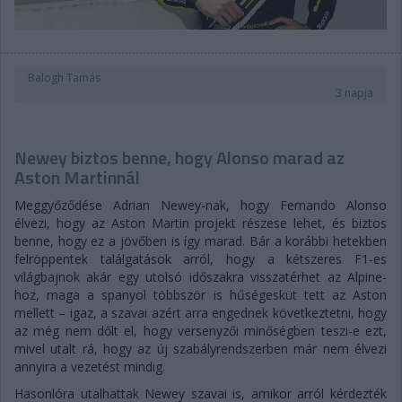
Balogh Tamás
3 napja
Newey biztos benne, hogy Alonso marad az
Aston Martinnál
Meggyőződése Adrian Newey-nak, hogy Fernando Alonso
élvezi, hogy az Aston Martin projekt részese lehet, és biztos
benne, hogy ez a jövőben is így marad. Bár a korábbi hetekben
felröppentek találgatások arról, hogy a kétszeres F1-es
világbajnok akár egy utolsó időszakra visszatérhet az Alpine-
hoz, maga a spanyol többször is hűségesküt tett az Aston
mellett – igaz, a szavai azért arra engednek következtetni, hogy
az még nem dőlt el, hogy versenyzői minőségben teszi-e ezt,
mivel utalt rá, hogy az új szabályrendszerben már nem élvezi
annyira a vezetést mindig.
Hasonlóra utalhattak Newey szavai is, amikor arról kérdezték