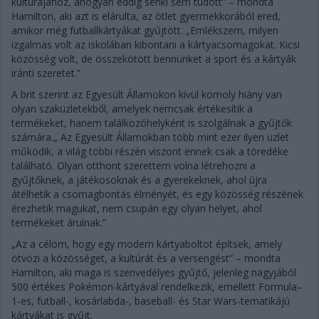
kultúrájához, ahogyan eddig senki sem tudott” – mondta
Hamilton, aki azt is elárulta, az ötlet gyermekkorából ered,
amikor még futballkártyákat gyűjtött. „Emlékszem, milyen
izgalmas volt az iskolában kibontani a kártyacsomagokat. Kicsi
közösség volt, de összekötött bennünket a sport és a kártyák
iránti szeretet.”
A brit szerint az Egyesült Államokon kívül komoly hiány van
olyan szaküzletekből, amelyek nemcsak értékesítik a
termékeket, hanem találkozóhelyként is szolgálnak a gyűjtők
számára.„ Az Egyesült Államokban több mint ezer ilyen üzlet
működik, a világ többi részén viszont ennek csak a töredéke
található. Olyan otthont szerettem volna létrehozni a
gyűjtőknek, a játékosoknak és a gyerekeknek, ahol újra
átélhetik a csomagbontás élményét, és egy közösség részének
érezhetik magukat, nem csupán egy olyan helyet, ahol
termékeket árulnak.”
„Az a célom, hogy egy modern kártyaboltot építsek, amely
ötvözi a közösséget, a kultúrát és a versengést” – mondta
Hamilton, aki maga is szenvedélyes gyűjtő, jelenleg nagyjából
500 értékes Pokémon-kártyával rendelkezik, emellett Formula–
1-es, futball-, kosárlabda-, baseball- és Star Wars-tematikájú
kártyákat is gyűjt.