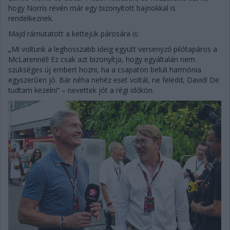
hogy Norris révén már egy bizonyított bajnokkal is
rendelkeznek.
Majd rámutatott a kettejük párosára is:
„Mi voltunk a leghosszabb ideig együtt versenyző pilótapáros a
McLarennél! Ez csak azt bizonyítja, hogy egyáltalán nem
szükséges új embert hozni, ha a csapaton belüli harmónia
egyszerűen jó. Bár néha nehéz eset voltál, ne feledd, David! De
tudtam kezelni” – nevettek jót a régi időkön.