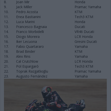
8.
Joan Mir
Honda
9.
Jack Miller
Pramac Yamaha
10.
Pedro Acosta
KTM
11.
Enea Bastianini
Tech3 KTM
12.
Luca Marini
Honda
13.
Francesco Bagnaia
Ducati
14.
Franco Morbidelli
VR46 Ducati
15.
Diogo Moreira
LCR Honda
16.
Iker Lecuona
Gresini Ducati
17.
Fabio Quartararo
Yamaha
18.
Brad Binder
KTM
19.
Alex Rins
Yamaha
20.
Cal Crutchlow
LCR Honda
21.
Pol Espargaró
Tech3 KTM
22.
Toprak Razgatlıoğlu
Pramac Yamaha
23.
Augusto Fernández
Yamaha