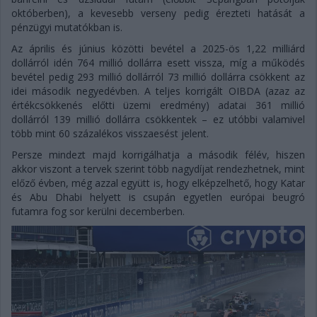
októberben), a kevesebb verseny pedig érezteti hatását a
pénzügyi mutatókban is.
Az április és június közötti bevétel a 2025-ös 1,22 milliárd
dollárról idén 764 millió dollárra esett vissza, míg a működés
bevétel pedig 293 millió dollárról 73 millió dollárra csökkent az
idei második negyedévben. A teljes korrigált OIBDA (azaz az
értékcsökkenés előtti üzemi eredmény) adatai 361 millió
dollárról 139 millió dollárra csökkentek – ez utóbbi valamivel
több mint 60 százalékos visszaesést jelent.
Persze mindezt majd korrigálhatja a második félév, hiszen
akkor viszont a tervek szerint több nagydíjat rendezhetnek, mint
előző évben, még azzal együtt is, hogy elképzelhető, hogy Katar
és Abu Dhabi helyett is csupán egyetlen európai beugró
futamra fog sor kerülni decemberben.