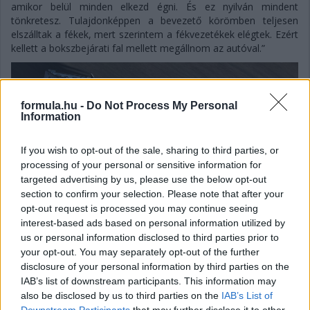
amikor belül minden elkezd égni. És ez nyilván mindent
tönkretesz. Tulajdonképpen a bevezető körömben teljesen
elszálltak a fékek, mert szerintem a fékvezetékek elégtek. Ezért
kellett a bokszbejárati fal mellett megállnom az autóval.”
formula.hu -
Do Not Process My Personal
Information
If you wish to opt-out of the sale, sharing to third parties, or
processing of your personal or sensitive information for
targeted advertising by us, please use the below opt-out
section to confirm your selection. Please note that after your
opt-out request is processed you may continue seeing
interest-based ads based on personal information utilized by
us or personal information disclosed to third parties prior to
your opt-out. You may separately opt-out of the further
disclosure of your personal information by third parties on the
IAB’s list of downstream participants. This information may
Gellérfi Gergő
also be disclosed by us to third parties on the
IAB’s List of
5 napja
Downstream Participants
that may further disclose it to other