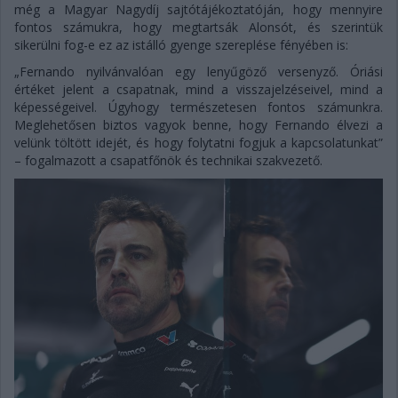
még a Magyar Nagydíj sajtótájékoztatóján, hogy mennyire
fontos számukra, hogy megtartsák Alonsót, és szerintük
sikerülni fog-e ez az istálló gyenge szereplése fényében is:
„Fernando nyilvánvalóan egy lenyűgöző versenyző. Óriási
értéket jelent a csapatnak, mind a visszajelzéseivel, mind a
képességeivel. Úgyhogy természetesen fontos számunkra.
Meglehetősen biztos vagyok benne, hogy Fernando élvezi a
velünk töltött idejét, és hogy folytatni fogjuk a kapcsolatunkat”
– fogalmazott a csapatfőnök és technikai szakvezető.