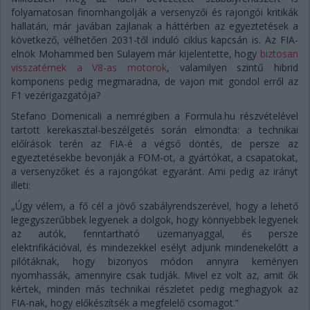
folyamatosan finomhangolják a versenyzői és rajongói kritikák
hallatán, már javában zajlanak a háttérben az egyeztetések a
következő, vélhetően 2031-től induló ciklus kapcsán is. Az FIA-
elnök Mohammed ben Sulayem már kijelentette, hogy
biztosan
visszatérnek a V8-as motorok
, valamilyen szintű hibrid
komponens pedig megmaradna, de vajon mit gondol erről az
F1 vezérigazgatója?
Stefano Domenicali a nemrégiben a Formula.hu részvételével
tartott kerekasztal-beszélgetés során elmondta: a technikai
előírások terén az FIA-é a végső döntés, de persze az
egyeztetésekbe bevonják a FOM-ot, a gyártókat, a csapatokat,
a versenyzőket és a rajongókat egyaránt. Ami pedig az irányt
illeti:
„Úgy vélem, a fő cél a jövő szabályrendszerével, hogy a lehető
legegyszerűbbek legyenek a dolgok, hogy könnyebbek legyenek
az autók, fenntartható üzemanyaggal, és persze
elektrifikációval, és mindezekkel esélyt adjunk mindenekelőtt a
pilótáknak, hogy bizonyos módon annyira keményen
nyomhassák, amennyire csak tudják. Mivel ez volt az, amit ők
kértek, minden más technikai részletet pedig meghagyok az
FIA-nak, hogy előkészítsék a megfelelő csomagot.”