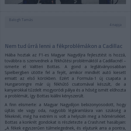
Balogh Tamás
4 napja
Nem tud úrrá lenni a fékproblémákon a Cadillac
Hiába hoztak az F1-es Magyar Nagydíjra fejlesztést is hozzá,
továbbra is szenvednek a fékhűtési problémáktól a Cadillacnél –
ismerte el Valtteri Bottas. A gond a leglátványosabban
Spielbergben ütötte fel a fejét, amikor mindkét autó kiesett
emiatt az első körökben. Ezért a Formula-1 új csapata a
Hungaroringre már új fékhűtő csatornával készült, de a
kanyarokkal tűzdelt mogyoródi pálya és a hőség ismét előhozta
a problémát, így Bottas kiállni kényszerült.
A finn elismerte: a Magyar Nagydíjon bebizonyosodott, hogy
újítás ide vagy oda, nagyobb légáramlásra van szükség a
fékeknél, még ha extrém is volt a helyszín meg a hőmérséklet.
Bottas a konkrét gondokat is részletezte a Crash.net hasábjain:
„A fékek egyszerűen túlmelegednek, és eljutunk arra a pontra,