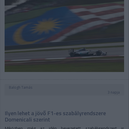
Balogh Tamás
3 napja
Ilyen lehet a jövő F1-es szabályrendszere
Domenicali szerint
Miközben még az idén bevezetett szabályrendszert is