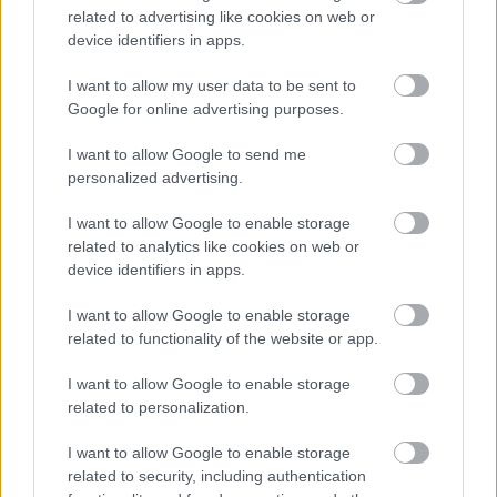
azonban aligha tudja bárki, hogy ezek valódi előzések-e, vagy
related to advertising like cookies on web or
egyszerűen a helyzetből adódnak. Sokszor csak azért fékeznek
device identifiers in apps.
ki látványosan egy autót, mert az előtte haladónak éppen
töltenie kell az akkumulátorát.”
I want to allow my user data to be sent to
Az osztrák szakember ugyanakkor kiemelte az idény két
Google for online advertising purposes.
legnagyobb pozitív meglepetését is. Elmondása szerint Bernie
Ecclestone-nal együtt nagyra tartja a világbajnoki összetettet
I want to allow Google to send me
vezető Kimi Antonelli higgadtságát és sebességét, míg Max
personalized advertising.
Verstappen Magyar Nagydíjon nyújtott teljesítményét külön is
méltatta: „Ahogy Max kétszer is kifékezte Hamiltont azon a
I want to allow Google to enable storage
szűk pályán, az a 2026-os szezon egyik csúcspontja volt.”
related to analytics like cookies on web or
device identifiers in apps.
I want to allow Google to enable storage
related to functionality of the website or app.
I want to allow Google to enable storage
related to personalization.
I want to allow Google to enable storage
related to security, including authentication