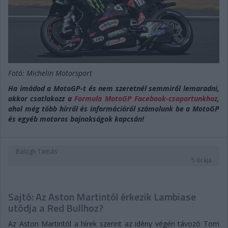
Fotó: Michelin Motorsport
Ha imádod a MotoGP-t és nem szeretnél semmiről lemaradni,
akkor csatlakozz a
Formula MotoGP Facebook-csoportunkhoz
,
ahol még több hírről és információról számolunk be a MotoGP
és egyéb motoros bajnokságok kapcsán!
Balogh Tamás
5 órája
Sajtó: Az Aston Martintól érkezik Lambiase
utódja a Red Bullhoz?
Az Aston Martintól a hírek szerint az idény végén távozó Tom