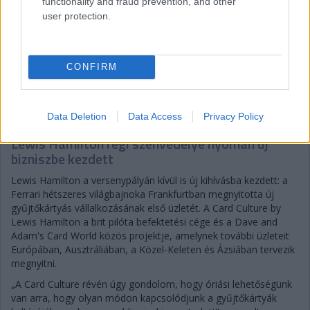
functionality and fraud prevention, and other
user protection.
CONFIRM
Gellérfi Gergő
5 napja
Data Deletion
Data Access
Privacy Policy
Lewis Hamilton régi szenvedélye nyomán új
bizniszbe kezdett
Lewis Hamilton a versenypályán kívül is új kihívásba kezdett: a
Ferrari hétszeres világbajnoka Frankfurtban megnyitotta új
gyűjtőkártyás vállalkozásának első üzletét. A Card Culture by
Lewis Hamilton a brit pilóta befektetési cége és a Dave and
Adam's Card World közös projektje, amelynek további üzleteit
Európában, Ausztráliában, a Közel-Keleten és Ázsiában tervezik
megnyitni.
„A Card Culture révén úgy gondolom, hogy óriási lehetőségünk
van arra, hogy olyan módon kapcsolódjunk a gyűjtőkártyák