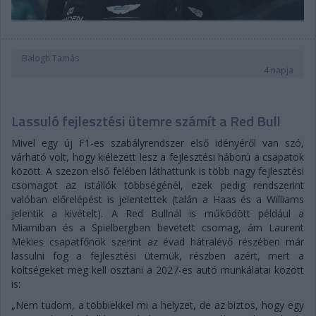
Balogh Tamás
4 napja
Lassuló fejlesztési ütemre számít a Red Bull
Mivel egy új F1-es szabályrendszer első idényéről van szó,
várható volt, hogy kiélezett lesz a fejlesztési háború a csapatok
között. A szezon első felében láthattunk is több nagy fejlesztési
csomagot az istállók többségénél, ezek pedig rendszerint
valóban előrelépést is jelentettek (talán a Haas és a Williams
jelentik a kivételt). A Red Bullnál is működött például a
Miamiban és a Spielbergben bevetett csomag, ám Laurent
Mekies csapatfőnök szerint az évad hátralévő részében már
lassulni fog a fejlesztési ütemük, részben azért, mert a
költségeket meg kell osztani a 2027-es autó munkálatai között
is:
„Nem tudom, a többiekkel mi a helyzet, de az biztos, hogy egy