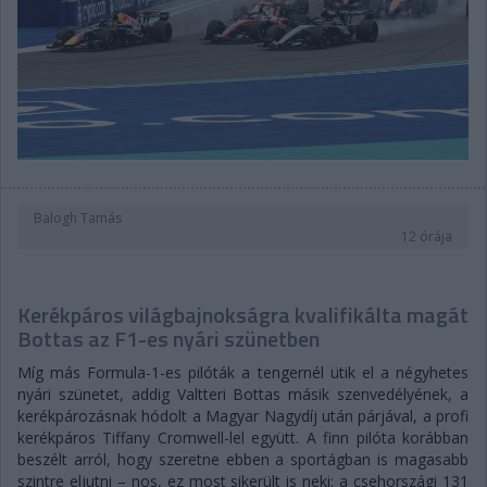
Balogh Tamás
12 órája
Kerékpáros világbajnokságra kvalifikálta magát
Bottas az F1-es nyári szünetben
Míg más Formula-1-es pilóták a tengernél ütik el a négyhetes
nyári szünetet, addig Valtteri Bottas másik szenvedélyének, a
kerékpározásnak hódolt a Magyar Nagydíj után párjával, a profi
kerékpáros Tiffany Cromwell-lel együtt. A finn pilóta korábban
beszélt arról, hogy szeretne ebben a sportágban is magasabb
szintre eljutni – nos, ez most sikerült is neki: a csehországi 131