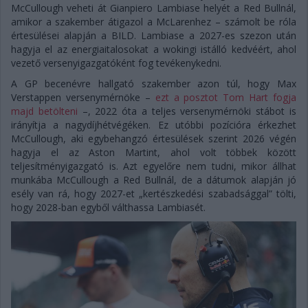
McCullough veheti át Gianpiero Lambiase helyét a Red Bullnál,
amikor a szakember átigazol a McLarenhez – számolt be róla
értesülései alapján a BILD. Lambiase a 2027-es szezon után
hagyja el az energiaitalosokat a wokingi istálló kedvéért, ahol
vezető versenyigazgatóként fog tevékenykedni.
A GP becenévre hallgató szakember azon túl, hogy Max
Verstappen versenymérnöke –
ezt a posztot Tom Hart fogja
majd betölteni
–, 2022 óta a teljes versenymérnöki stábot is
irányítja a nagydíjhétvégéken. Ez utóbbi pozícióra érkezhet
McCullough, aki egybehangzó értesülések szerint 2026 végén
hagyja el az Aston Martint, ahol volt többek között
teljesítményigazgató is. Azt egyelőre nem tudni, mikor állhat
munkába McCullough a Red Bullnál, de a dátumok alapján jó
esély van rá, hogy 2027-et „kertészkedési szabadsággal” tölti,
hogy 2028-ban egyből válthassa Lambiasét.