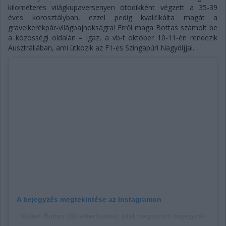
kilométeres világkupaversenyen ötödikként végzett a 35-39
éves korosztályban, ezzel pedig kvalifikálta magát a
gravelkerékpár-világbajnokságra! Erről maga Bottas számolt be
a közösségi oldalán – igaz, a vb-t október 10-11-én rendezik
Ausztráliában, ami ütközik az F1-es Szingapúri Nagydíjjal.
A bejegyzés megtekintése az Instagramon
Valtteri Bottas (@valtteribottas) által megosztott bejegyzés