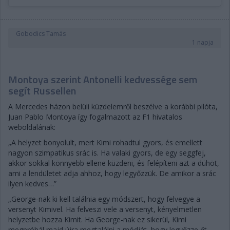
Gobodics Tamás
1 napja
Montoya szerint Antonelli kedvessége sem
segít Russellen
A Mercedes házon belüli küzdelemről beszélve a korábbi pilóta,
Juan Pablo Montoya így fogalmazott az F1 hivatalos
weboldalának:
„A helyzet bonyolult, mert Kimi rohadtul gyors, és emellett
nagyon szimpatikus srác is. Ha valaki gyors, de egy seggfej,
akkor sokkal könnyebb ellene küzdeni, és felépíteni azt a dühöt,
ami a lendületet adja ahhoz, hogy legyőzzük. De amikor a srác
ilyen kedves…”
„George-nak ki kell találnia egy módszert, hogy felvegye a
versenyt Kimivel. Ha felveszi vele a versenyt, kényelmetlen
helyzetbe hozza Kimit. Ha George-nak ez sikerül, Kimi
megpróbál majd újra megtalálni a módját, hogy legyőzze őt.