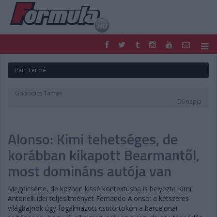
F1
PARC FERMÉ
Parc Fermé
FORMULA
MOTOR
NEMZETKÖZI
HAZAI
Gobodics Tamás
RETRO
EGYÉB
56 napja
PODCAST
SHOP
LIVE
TIPPJÁTÉK
Alonso: Kimi tehetséges, de
DIGITÁLIS MAGAZIN
PONTÁLLÁSOK
VERSENYNAPTÁRAK
korábban kikapott Bearmantől,
most domináns autója van
Megdicsérte, de közben kissé kontextusba is helyezte Kimi
Antonelli idei teljesítményét Fernando Alonso: a kétszeres
világbajnok úgy fogalmazott csütörtökön a barcelonai