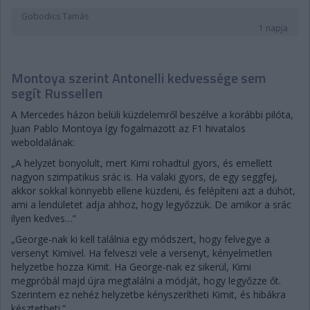
Gobodics Tamás
1 napja
Montoya szerint Antonelli kedvessége sem
segít Russellen
A Mercedes házon belüli küzdelemről beszélve a korábbi pilóta,
Juan Pablo Montoya így fogalmazott az F1 hivatalos
weboldalának:
„A helyzet bonyolult, mert Kimi rohadtul gyors, és emellett
nagyon szimpatikus srác is. Ha valaki gyors, de egy seggfej,
akkor sokkal könnyebb ellene küzdeni, és felépíteni azt a dühöt,
ami a lendületet adja ahhoz, hogy legyőzzük. De amikor a srác
ilyen kedves…”
„George-nak ki kell találnia egy módszert, hogy felvegye a
versenyt Kimivel. Ha felveszi vele a versenyt, kényelmetlen
helyzetbe hozza Kimit. Ha George-nak ez sikerül, Kimi
megpróbál majd újra megtalálni a módját, hogy legyőzze őt.
Szerintem ez nehéz helyzetbe kényszerítheti Kimit, és hibákra
késztetheti.”