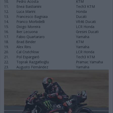
10.
Pedro Acosta
KTM
11.
Enea Bastianini
Tech3 KTM
12.
Luca Marini
Honda
13.
Francesco Bagnaia
Ducati
14.
Franco Morbidelli
VR46 Ducati
15.
Diogo Moreira
LCR Honda
16.
Iker Lecuona
Gresini Ducati
17.
Fabio Quartararo
Yamaha
18.
Brad Binder
KTM
19.
Alex Rins
Yamaha
20.
Cal Crutchlow
LCR Honda
21.
Pol Espargaró
Tech3 KTM
22.
Toprak Razgatlıoğlu
Pramac Yamaha
23.
Augusto Fernández
Yamaha