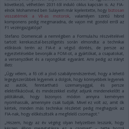
következő, vélhetően 2031-től induló ciklus kapcsán is. Az FIA-
elnök Mohammed ben Sulayem már kijelentette, hogy
biztosan
visszatérnek a V8-as motorok
, valamilyen szintű hibrid
komponens pedig megmaradna, de vajon mit gondol erről az
F1 vezérigazgatója?
Stefano Domenicali a nemrégiben a Formula.hu részvételével
tartott kerekasztal-beszélgetés során elmondta: a technikai
előírások terén az FIA-é a végső döntés, de persze az
egyeztetésekbe bevonják a FOM-ot, a gyártókat, a csapatokat,
a versenyzőket és a rajongókat egyaránt. Ami pedig az irányt
illeti:
„Úgy vélem, a fő cél a jövő szabályrendszerével, hogy a lehető
legegyszerűbbek legyenek a dolgok, hogy könnyebbek legyenek
az autók, fenntartható üzemanyaggal, és persze
elektrifikációval, és mindezekkel esélyt adjunk mindenekelőtt a
pilótáknak, hogy bizonyos módon annyira keményen
nyomhassák, amennyire csak tudják. Mivel ez volt az, amit ők
kértek, minden más technikai részletet pedig meghagyok az
FIA-nak, hogy előkészítsék a megfelelő csomagot.”
„Hiszem, hogy az év végéig olyan helyzetben leszünk, hogy
készen álljon megvitatásra ez a csomag” – tette hozzá