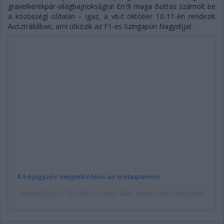
gravelkerékpár-világbajnokságra! Erről maga Bottas számolt be
a közösségi oldalán – igaz, a vb-t október 10-11-én rendezik
Ausztráliában, ami ütközik az F1-es Szingapúri Nagydíjjal.
A bejegyzés megtekintése az Instagramon
Valtteri Bottas (@valtteribottas) által megosztott bejegyzés