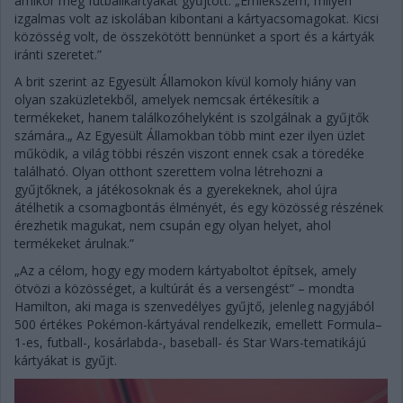
amikor még futballkártyákat gyűjtött. „Emlékszem, milyen
izgalmas volt az iskolában kibontani a kártyacsomagokat. Kicsi
közösség volt, de összekötött bennünket a sport és a kártyák
iránti szeretet.”
A brit szerint az Egyesült Államokon kívül komoly hiány van
olyan szaküzletekből, amelyek nemcsak értékesítik a
termékeket, hanem találkozóhelyként is szolgálnak a gyűjtők
számára.„ Az Egyesült Államokban több mint ezer ilyen üzlet
működik, a világ többi részén viszont ennek csak a töredéke
található. Olyan otthont szerettem volna létrehozni a
gyűjtőknek, a játékosoknak és a gyerekeknek, ahol újra
átélhetik a csomagbontás élményét, és egy közösség részének
érezhetik magukat, nem csupán egy olyan helyet, ahol
termékeket árulnak.”
„Az a célom, hogy egy modern kártyaboltot építsek, amely
ötvözi a közösséget, a kultúrát és a versengést” – mondta
Hamilton, aki maga is szenvedélyes gyűjtő, jelenleg nagyjából
500 értékes Pokémon-kártyával rendelkezik, emellett Formula–
1-es, futball-, kosárlabda-, baseball- és Star Wars-tematikájú
kártyákat is gyűjt.