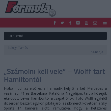
F1
PARC FERMÉ
Parc Fermé
FORMULA
MOTOR
NEMZETKÖZI
HAZAI
Balogh Tamás
RETRO
EGYÉB
54 napja
PODCAST
SHOP
LIVE
TIPPJÁTÉK
„Számolni kell vele” – Wolff tart
DIGITÁLIS MAGAZIN
PONTÁLLÁSOK
VERSENYNAPTÁRAK
Hamiltontól
Hiába indul az első és a harmadik helyről a két Mercedes a
vasárnapi F1-es Barcelona–Katalónia Nagydíjon, tart a közéjük
ékelődött Lewis Hamiltontól a csapatfőnök. Toto Wolff egyfelől
dicsérően beszélt egykori pilótájáról az időmérőt követően a Sky
Sports F1 kamerái előtt, rámutatva, hogy a hétszeres