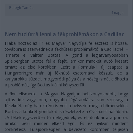
Balogh Tamás
4 napja
Nem tud úrrá lenni a fékproblémákon a Cadillac
Hiába hoztak az F1-es Magyar Nagydíjra fejlesztést is hozzá,
továbbra is szenvednek a fékhűtési problémáktól a Cadillacnél –
ismerte el Valtteri Bottas. A gond a leglátványosabban
Spielbergben ütötte fel a fejét, amikor mindkét autó kiesett
emiatt az első körökben. Ezért a Formula-1 új csapata a
Hungaroringre már új fékhűtő csatornával készült, de a
kanyarokkal tűzdelt mogyoródi pálya és a hőség ismét előhozta
a problémát, így Bottas kiállni kényszerült.
A finn elismerte: a Magyar Nagydíjon bebizonyosodott, hogy
újítás ide vagy oda, nagyobb légáramlásra van szükség a
fékeknél, még ha extrém is volt a helyszín meg a hőmérséklet.
Bottas a konkrét gondokat is részletezte a Crash.net hasábjain:
„A fékek egyszerűen túlmelegednek, és eljutunk arra a pontra,
amikor belül minden elkezd égni. És ez nyilván mindent
tönkretesz. Tulajdonképpen a bevezető körömben teljesen