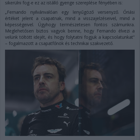
sikerülni fog-e ez az istálló gyenge szereplése fényében is:
„Fernando nyilvánvalóan egy lenyűgöző versenyző. Óriási
értéket jelent a csapatnak, mind a visszajelzéseivel, mind a
képességeivel. Úgyhogy természetesen fontos számunkra.
Meglehetősen biztos vagyok benne, hogy Fernando élvezi a
velünk töltött idejét, és hogy folytatni fogjuk a kapcsolatunkat”
– fogalmazott a csapatfőnök és technikai szakvezető.