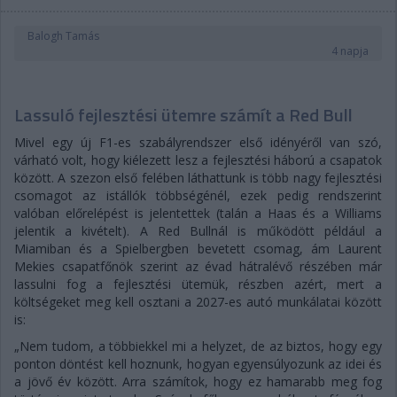
Balogh Tamás
4 napja
Lassuló fejlesztési ütemre számít a Red Bull
Mivel egy új F1-es szabályrendszer első idényéről van szó,
várható volt, hogy kiélezett lesz a fejlesztési háború a csapatok
között. A szezon első felében láthattunk is több nagy fejlesztési
csomagot az istállók többségénél, ezek pedig rendszerint
valóban előrelépést is jelentettek (talán a Haas és a Williams
jelentik a kivételt). A Red Bullnál is működött például a
Miamiban és a Spielbergben bevetett csomag, ám Laurent
Mekies csapatfőnök szerint az évad hátralévő részében már
lassulni fog a fejlesztési ütemük, részben azért, mert a
költségeket meg kell osztani a 2027-es autó munkálatai között
is:
„Nem tudom, a többiekkel mi a helyzet, de az biztos, hogy egy
ponton döntést kell hoznunk, hogyan egyensúlyozunk az idei és
a jövő év között. Arra számítok, hogy ez hamarabb meg fog