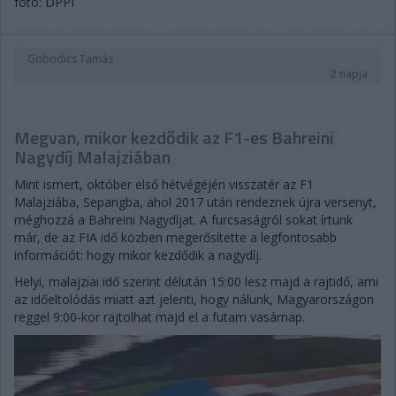
fotó: DPPI
Gobodics Tamás
2 napja
Megvan, mikor kezdődik az F1-es Bahreini
Nagydíj Malajziában
Mint ismert, október első hétvégéjén visszatér az F1
Malajziába, Sepangba, ahol 2017 után rendeznek újra versenyt,
méghozzá a Bahreini Nagydíjat. A furcsaságról sokat írtunk
már, de az FIA idő közben megerősítette a legfontosabb
információt: hogy mikor kezdődik a nagydíj.
Helyi, malajziai idő szerint délután 15:00 lesz majd a rajtidő, ami
az időeltolódás miatt azt jelenti, hogy nálunk, Magyarországon
reggel 9:00-kor rajtolhat majd el a futam vasárnap.