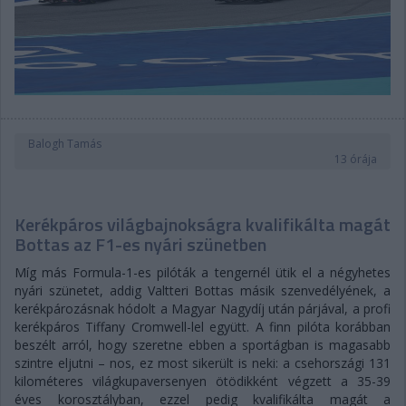
Balogh Tamás
13 órája
Kerékpáros világbajnokságra kvalifikálta magát
Bottas az F1-es nyári szünetben
Míg más Formula-1-es pilóták a tengernél ütik el a négyhetes
nyári szünetet, addig Valtteri Bottas másik szenvedélyének, a
kerékpározásnak hódolt a Magyar Nagydíj után párjával, a profi
kerékpáros Tiffany Cromwell-lel együtt. A finn pilóta korábban
beszélt arról, hogy szeretne ebben a sportágban is magasabb
szintre eljutni – nos, ez most sikerült is neki: a csehországi 131
kilométeres világkupaversenyen ötödikként végzett a 35-39
éves korosztályban, ezzel pedig kvalifikálta magát a