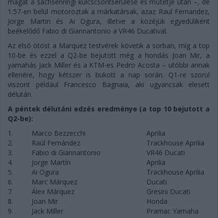
magát a sachsenringi kulcscsontsérülése és műtétje után –, de
1:57-en belül motoroztak a márkatársak, azaz Raul Fernandez,
Jorge Martin és Ai Ogura, illetve a közéjük egyedüliként
beékelődő Fabio di Giannantonio a VR46 Ducatival.
Az első ötöst a Marquez testvérek követik a sorban, míg a top
10-be és ezzel a Q2-be bejutott még a hondás Joan Mir, a
yamahás Jack Miller és a KTM-es Pedro Acosta – utóbbi annak
ellenére, hogy kétszer is bukott a nap során. Q1-re szorul
viszont például Francesco Bagnaia, aki ugyancsak elesett
délután.
A péntek délutáni edzés eredménye (a top 10 bejutott a
Q2-be):
1.
Marco Bezzecchi
Aprilia
2.
Raúl Fernández
Trackhouse Aprilia
3.
Fabio di Giannantonio
VR46 Ducati
4.
Jorge Martín
Aprilia
5.
Ai Ogura
Trackhouse Aprilia
6.
Marc Márquez
Ducati
7.
Álex Márquez
Gresini Ducati
8.
Joan Mir
Honda
9.
Jack Miller
Pramac Yamaha