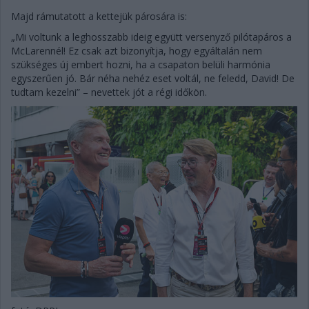
Majd rámutatott a kettejük párosára is:
„Mi voltunk a leghosszabb ideig együtt versenyző pilótapáros a
McLarennél! Ez csak azt bizonyítja, hogy egyáltalán nem
szükséges új embert hozni, ha a csapaton belüli harmónia
egyszerűen jó. Bár néha nehéz eset voltál, ne feledd, David! De
tudtam kezelni” – nevettek jót a régi időkön.