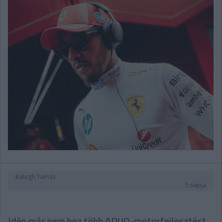
Balogh Tamás
5 napja
Idén már nem hoz több ADUO-motorfejlesztést