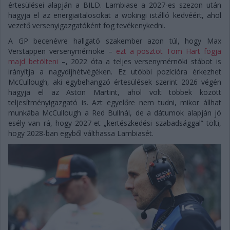
értesülései alapján a BILD. Lambiase a 2027-es szezon után
hagyja el az energiaitalosokat a wokingi istálló kedvéért, ahol
vezető versenyigazgatóként fog tevékenykedni.
A GP becenévre hallgató szakember azon túl, hogy Max
Verstappen versenymérnöke –
ezt a posztot Tom Hart fogja
majd betölteni
–, 2022 óta a teljes versenymérnöki stábot is
irányítja a nagydíjhétvégéken. Ez utóbbi pozícióra érkezhet
McCullough, aki egybehangzó értesülések szerint 2026 végén
hagyja el az Aston Martint, ahol volt többek között
teljesítményigazgató is. Azt egyelőre nem tudni, mikor állhat
munkába McCullough a Red Bullnál, de a dátumok alapján jó
esély van rá, hogy 2027-et „kertészkedési szabadsággal” tölti,
hogy 2028-ban egyből válthassa Lambiasét.