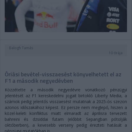
Balogh Tamás
10 órája
Óriási bevétel-visszaesést könyvelhetett el az
F1 a második negyedévben
Közzétette a második negyedévre vonatkozó pénzügyi
jelentését az F1 kereskedelmi jogait birtokló Liberty Media, a
számok pedig jelentős visszaesést mutatnak a 2025-ös szezon
azonos időszakához képest. Ez persze nem meglepő, hiszen a
közel-keleti konfliktus miatt elmaradt az áprilisra tervezett
bahreini és dzsiddai futam (előbbit Sepangban pótolják
októberben), a kevesebb verseny pedig érezteti hatását a
pénzügyi mutatókban is.