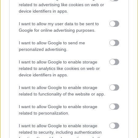
ki látványosan egy autót, mert az előtte haladónak éppen
related to advertising like cookies on web or
töltenie kell az akkumulátorát.”
device identifiers in apps.
Az osztrák szakember ugyanakkor kiemelte az idény két
legnagyobb pozitív meglepetését is. Elmondása szerint Bernie
I want to allow my user data to be sent to
Ecclestone-nal együtt nagyra tartja a világbajnoki összetettet
Google for online advertising purposes.
vezető Kimi Antonelli higgadtságát és sebességét, míg Max
Verstappen Magyar Nagydíjon nyújtott teljesítményét külön is
I want to allow Google to send me
méltatta: „Ahogy Max kétszer is kifékezte Hamiltont azon a
personalized advertising.
szűk pályán, az a 2026-os szezon egyik csúcspontja volt.”
I want to allow Google to enable storage
related to analytics like cookies on web or
device identifiers in apps.
I want to allow Google to enable storage
related to functionality of the website or app.
I want to allow Google to enable storage
related to personalization.
I want to allow Google to enable storage
related to security, including authentication