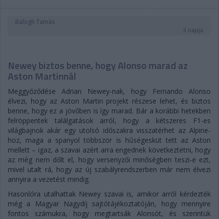
Balogh Tamás
3 napja
Newey biztos benne, hogy Alonso marad az
Aston Martinnál
Meggyőződése Adrian Newey-nak, hogy Fernando Alonso
élvezi, hogy az Aston Martin projekt részese lehet, és biztos
benne, hogy ez a jövőben is így marad. Bár a korábbi hetekben
felröppentek találgatások arról, hogy a kétszeres F1-es
világbajnok akár egy utolsó időszakra visszatérhet az Alpine-
hoz, maga a spanyol többször is hűségesküt tett az Aston
mellett – igaz, a szavai azért arra engednek következtetni, hogy
az még nem dőlt el, hogy versenyzői minőségben teszi-e ezt,
mivel utalt rá, hogy az új szabályrendszerben már nem élvezi
annyira a vezetést mindig.
Hasonlóra utalhattak Newey szavai is, amikor arról kérdezték
még a Magyar Nagydíj sajtótájékoztatóján, hogy mennyire
fontos számukra, hogy megtartsák Alonsót, és szerintük