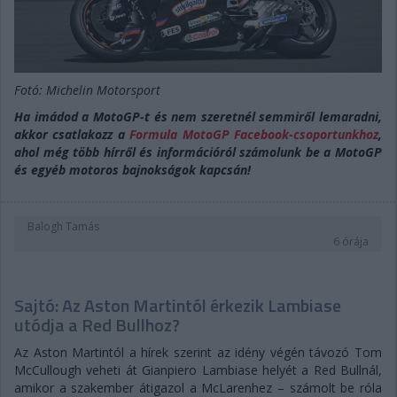
Fotó: Michelin Motorsport
Ha imádod a MotoGP-t és nem szeretnél semmiről lemaradni,
akkor csatlakozz a
Formula MotoGP Facebook-csoportunkhoz
,
ahol még több hírről és információról számolunk be a MotoGP
és egyéb motoros bajnokságok kapcsán!
Balogh Tamás
6 órája
Sajtó: Az Aston Martintól érkezik Lambiase
utódja a Red Bullhoz?
Az Aston Martintól a hírek szerint az idény végén távozó Tom
McCullough veheti át Gianpiero Lambiase helyét a Red Bullnál,
amikor a szakember átigazol a McLarenhez – számolt be róla