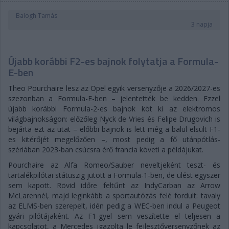
Balogh Tamás
3 napja
Újabb korábbi F2-es bajnok folytatja a Formula-
E-ben
Theo Pourchaire lesz az Opel egyik versenyzője a 2026/2027-es
szezonban a Formula-E-ben – jelentették be kedden. Ezzel
újabb korábbi Formula-2-es bajnok köt ki az elektromos
világbajnokságon: előzőleg Nyck de Vries és Felipe Drugovich is
bejárta ezt az utat – előbbi bajnok is lett még a balul elsült F1-
es kitérőjét megelőzően –, most pedig a fő utánpótlás-
szériában 2023-ban csúcsra érő francia követi a példájukat.
Pourchaire az Alfa Romeo/Sauber neveltjeként teszt- és
tartalékpilótai státuszig jutott a Formula-1-ben, de ülést egyszer
sem kapott. Rövid időre feltűnt az IndyCarban az Arrow
McLarennél, majd leginkább a sportautózás felé fordult: tavaly
az ELMS-ben szerepelt, idén pedig a WEC-ben indul a Peugeot
gyári pilótájaként. Az F1-gyel sem veszítette el teljesen a
kapcsolatot, a Mercedes igazolta le fejlesztőversenyzőnek az