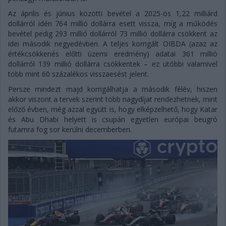
Az április és június közötti bevétel a 2025-ös 1,22 milliárd
dollárról idén 764 millió dollárra esett vissza, míg a működés
bevétel pedig 293 millió dollárról 73 millió dollárra csökkent az
idei második negyedévben. A teljes korrigált OIBDA (azaz az
értékcsökkenés előtti üzemi eredmény) adatai 361 millió
dollárról 139 millió dollárra csökkentek – ez utóbbi valamivel
több mint 60 százalékos visszaesést jelent.
Persze mindezt majd korrigálhatja a második félév, hiszen
akkor viszont a tervek szerint több nagydíjat rendezhetnek, mint
előző évben, még azzal együtt is, hogy elképzelhető, hogy Katar
és Abu Dhabi helyett is csupán egyetlen európai beugró
futamra fog sor kerülni decemberben.