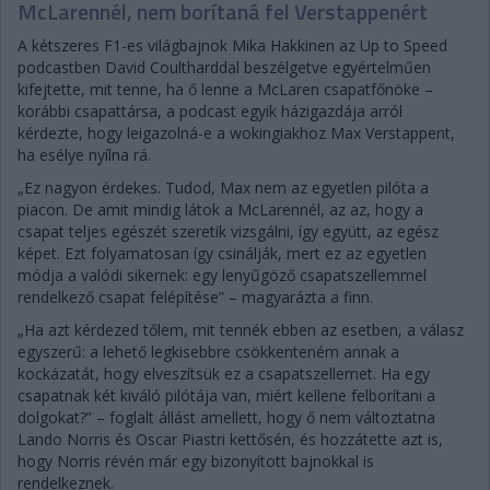
McLarennél, nem borítaná fel Verstappenért
A kétszeres F1-es világbajnok Mika Hakkinen az Up to Speed
podcastben David Coultharddal beszélgetve egyértelműen
kifejtette, mit tenne, ha ő lenne a McLaren csapatfőnöke –
korábbi csapattársa, a podcast egyik házigazdája arról
kérdezte, hogy leigazolná-e a wokingiakhoz Max Verstappent,
ha esélye nyílna rá.
„Ez nagyon érdekes. Tudod, Max nem az egyetlen pilóta a
piacon. De amit mindig látok a McLarennél, az az, hogy a
csapat teljes egészét szeretik vizsgálni, így együtt, az egész
képet. Ezt folyamatosan így csinálják, mert ez az egyetlen
módja a valódi sikernek: egy lenyűgöző csapatszellemmel
rendelkező csapat felépítése” – magyarázta a finn.
„Ha azt kérdezed tőlem, mit tennék ebben az esetben, a válasz
egyszerű: a lehető legkisebbre csökkenteném annak a
kockázatát, hogy elveszítsük ez a csapatszellemet. Ha egy
csapatnak két kiváló pilótája van, miért kellene felborítani a
dolgokat?” – foglalt állást amellett, hogy ő nem változtatna
Lando Norris és Oscar Piastri kettősén, és hozzátette azt is,
hogy Norris révén már egy bizonyított bajnokkal is
rendelkeznek.