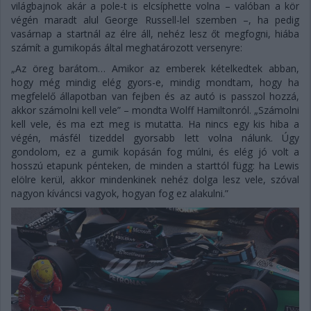
világbajnok akár a pole-t is elcsíphette volna – valóban a kör
végén maradt alul George Russell-lel szemben –, ha pedig
vasárnap a startnál az élre áll, nehéz lesz őt megfogni, hiába
számít a gumikopás által meghatározott versenyre:
„Az öreg barátom… Amikor az emberek kételkedtek abban,
hogy még mindig elég gyors-e, mindig mondtam, hogy ha
megfelelő állapotban van fejben és az autó is passzol hozzá,
akkor számolni kell vele” – mondta Wolff Hamiltonról. „Számolni
kell vele, és ma ezt meg is mutatta. Ha nincs egy kis hiba a
végén, másfél tizeddel gyorsabb lett volna nálunk. Úgy
gondolom, ez a gumik kopásán fog múlni, és elég jó volt a
hosszú etapunk pénteken, de minden a starttól függ: ha Lewis
elölre kerül, akkor mindenkinek nehéz dolga lesz vele, szóval
nagyon kíváncsi vagyok, hogyan fog ez alakulni.”