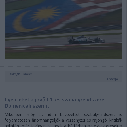
Balogh Tamás
3 napja
Ilyen lehet a jövő F1-es szabályrendszere
Domenicali szerint
Miközben még az idén bevezetett szabályrendszert is
folyamatosan finomhangolják a versenyzői és rajongói kritikák
hallatán, már javában zajlanak a háttérben az egyeztetések a