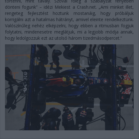
történni, mint tavaly. Szóval főleg a szabályzat fényében
dönteni fogunk” – idézi Mekiest a Crash.net. „Ami minket illet,
rengeteg fejlesztést hoztunk mostanáig, hogy próbáljuk
korrigálni azt a hatalmas hátrányt, amivel eleinte rendelkeztünk.
Valószínűleg nehéz elképzelni, hogy ebben a ritmusban fogjuk
folytatni, mindenesetre meglátjuk, mi a legjobb módja annak,
hogy ledolgozzuk ezt az utolsó három tizedmásodpercet.”