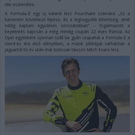
idei esztendőre.
A Formula-E egy új kaland lesz Pourchaire számára: „Ez a
karrierem következő lépése, és a legnagyobb lehetőség, amit
eddig kaptam együléses sorozatokban” – fogalmazott a
bejelentés kapcsán a még mindig csupán 22 éves francia. Az
Opel egyébként újonnan száll be gyári csapattal a Formula-E a
Gen4-es éra első idényében, a másik pilótájuk várhatóan a
Jaguartól tíz év után már biztosan távozó Mitch Evans lesz.