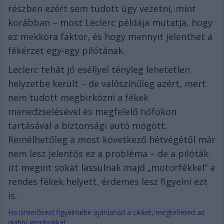
részben ezért sem tudott úgy vezetni, mint
korábban – most Leclerc példája mutatja, hogy
ez mekkora faktor, és hogy mennyit jelenthet a
fékérzet egy-egy pilótának.
Leclerc tehát jó eséllyel tényleg lehetetlen
helyzetbe került – de valószínűleg azért, mert
nem tudott megbirkózni a fékek
menedzselésével és megfelelő hőfokon
tartásával a biztonsági autó mögött.
Remélhetőleg a most következő hétvégétől már
nem lesz jelentős ez a probléma – de a pilóták
itt megint sokat lassulnak majd „motorfékkel” a
rendes fékek helyett, érdemes lesz figyelni ezt
is.
Ha ismerőseid figyelmébe ajánlanád a cikket, megteheted az
alábbi gombokkal: