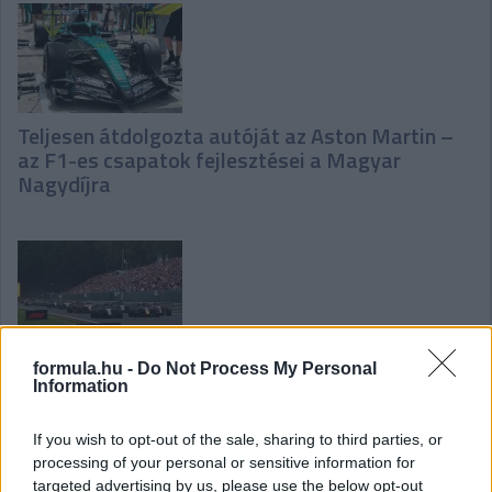
Teljesen átdolgozta autóját az Aston Martin –
az F1-es csapatok fejlesztései a Magyar
Nagydíjra
Domenicali-exkluzív: „Messze nem lefutott még
formula.hu -
Do Not Process My Personal
Information
a szezon”
If you wish to opt-out of the sale, sharing to third parties, or
processing of your personal or sensitive information for
targeted advertising by us, please use the below opt-out