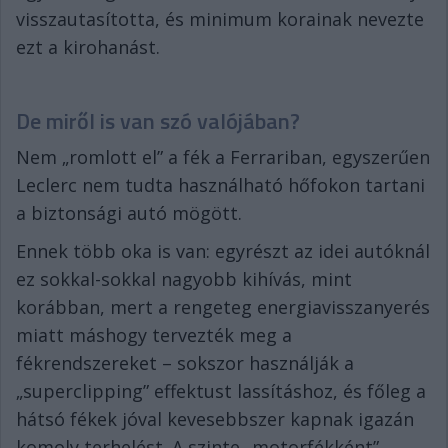
visszautasította, és minimum korainak nevezte
ezt a kirohanást.
De miről is van szó valójában?
Nem „romlott el” a fék a Ferrariban, egyszerűen
Leclerc nem tudta használható hőfokon tartani
a biztonsági autó mögött.
Ennek több oka is van: egyrészt az idei autóknál
ez sokkal-sokkal nagyobb kihívás, mint
korábban, mert a rengeteg energiavisszanyerés
miatt máshogy tervezték meg a
fékrendszereket – sokszor használják a
„superclipping” effektust lassításhoz, és főleg a
hátsó fékek jóval kevesebbszer kapnak igazán
komoly terhelést. A szinte „motorfékként”