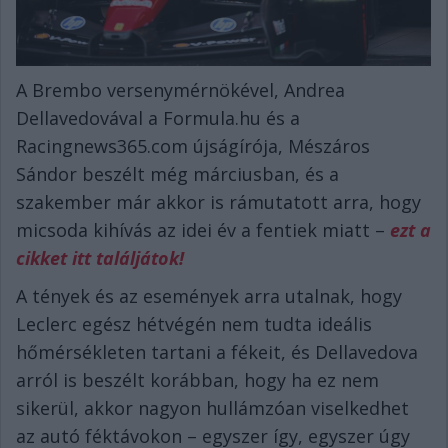
A Brembo versenymérnökével, Andrea
Dellavedovával a Formula.hu és a
Racingnews365.com újságírója, Mészáros
Sándor beszélt még márciusban, és a
szakember már akkor is rámutatott arra, hogy
micsoda kihívás az idei év a fentiek miatt –
ezt a
cikket itt találjátok!
A tények és az események arra utalnak, hogy
Leclerc egész hétvégén nem tudta ideális
hőmérsékleten tartani a fékeit, és Dellavedova
arról is beszélt korábban, hogy ha ez nem
sikerül, akkor nagyon hullámzóan viselkedhet
az autó féktávokon – egyszer így, egyszer úgy