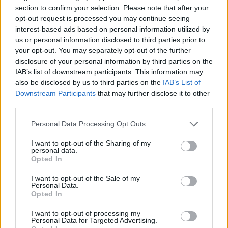
section to confirm your selection. Please note that after your
opt-out request is processed you may continue seeing
interest-based ads based on personal information utilized by
us or personal information disclosed to third parties prior to
Domenicali-exkluzív: „Az F1 hihetetlen lehetőség
your opt-out. You may separately opt-out of the further
Magyarországnak”
disclosure of your personal information by third parties on the
IAB’s list of downstream participants. This information may
also be disclosed by us to third parties on the
IAB’s List of
Downstream Participants
that may further disclose it to other
third parties.
Please note that this website/app uses one or more Google
Personal Data Processing Opt Outs
services and may gather and store information including but
Az F1-es csapatok fejlesztései a Belga
not limited to your visit or usage behaviour. You may click to
I want to opt-out of the Sharing of my
Nagydíjra
personal data.
grant or deny consent to Google and its third-party tags to
Opted In
use your data for below specified purposes in below Google
consent section.
I want to opt-out of the Sale of my
Personal Data.
Opted In
Hallgasd meg a Formula Podcast
I want to opt-out of processing my
legfrissebb adását!
Personal Data for Targeted Advertising.