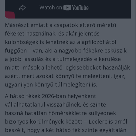
Másrészt emiatt a csapatok eltérő méretű
fékeket használnak, és akár jelentős
különbségek is lehetnek az alapfilozófiától
függően – van, aki a nagyobb fékekre esküszik
a jobb lassulás és a túlmelegedés elkerülése
miatt, mások a lehető legkisebbeket használják
azért, mert azokat könnyű felmelegíteni, igaz,
ugyanilyen könnyű túlmelegíteni is.
A hátsó fékek 2026-ban helyenként
vállalhatatlanul visszahűlnek, és szinte
használhatatlan hőmérsékletre süllyednek
bizonyos körülmények között – Leclerc is arról
beszélt, hogy a két hátsó fék szinte egyáltalán