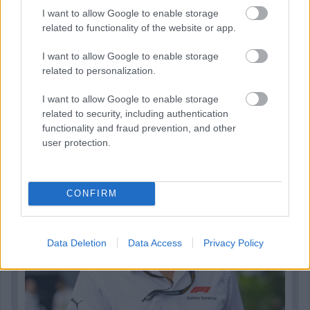
I want to allow Google to enable storage
related to functionality of the website or app.
I want to allow Google to enable storage
Parc Fermé
related to personalization.
8 órája
I want to allow Google to enable storage
Az F1-es Német Nagydíj „mindenképpen megvalósul”
related to security, including authentication
Domenicali szerint
functionality and fraud prevention, and other
user protection.
CONFIRM
Data Deletion
Data Access
Privacy Policy