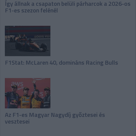
Így állnak a csapaton belüli párharcok a 2026-os
F1-es szezon felénél
F1Stat: McLaren 40, domináns Racing Bulls
Az F1-es Magyar Nagydíj győztesei és
vesztesei