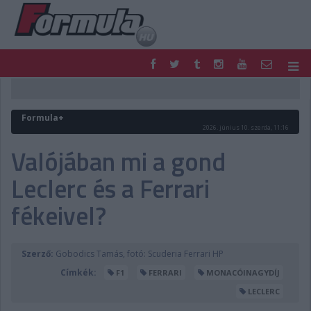
F1
PARC FERMÉ
FORMULA
MOTOR
Formula+
NEMZETKÖZI
HAZAI
2026. június 10. szerda, 11:16
RETRO
EGYÉB
Valójában mi a gond
PODCAST
SHOP
Leclerc és a Ferrari
LIVE
TIPPJÁTÉK
DIGITÁLIS MAGAZIN
PONTÁLLÁSOK
fékeivel?
VERSENYNAPTÁRAK
Szerző:
Gobodics Tamás, fotó: Scuderia Ferrari HP
Címkék:
F1
FERRARI
MONACÓINAGYDÍJ
LECLERC