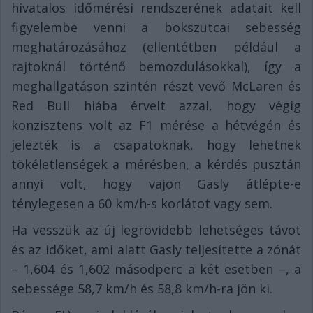
hivatalos időmérési rendszerének adatait kell
figyelembe venni a bokszutcai sebesség
meghatározásához (ellentétben például a
rajtoknál történő bemozdulásokkal), így a
meghallgatáson szintén részt vevő McLaren és
Red Bull hiába érvelt azzal, hogy végig
konzisztens volt az F1 mérése a hétvégén és
jelezték is a csapatoknak, hogy lehetnek
tökéletlenségek a mérésben, a kérdés pusztán
annyi volt, hogy vajon Gasly átlépte-e
ténylegesen a 60 km/h-s korlátot vagy sem.
Ha vesszük az új legrövidebb lehetséges távot
és az időket, ami alatt Gasly teljesítette a zónát
– 1,604 és 1,602 másodperc a két esetben –, a
sebessége 58,7 km/h és 58,8 km/h-ra jön ki.