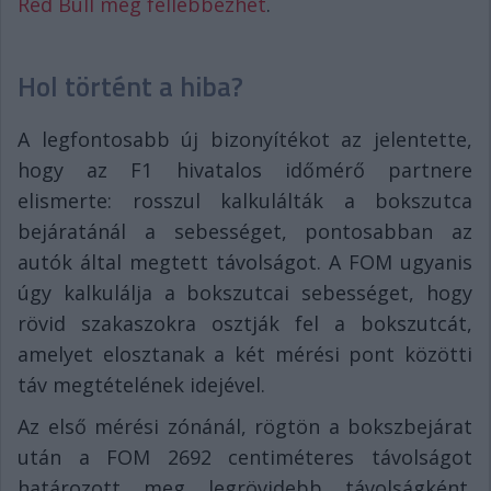
Red Bull még fellebbezhet
.
Hol történt a hiba?
A legfontosabb új bizonyítékot az jelentette,
hogy az F1 hivatalos időmérő partnere
elismerte: rosszul kalkulálták a bokszutca
bejáratánál a sebességet, pontosabban az
autók által megtett távolságot. A FOM ugyanis
úgy kalkulálja a bokszutcai sebességet, hogy
rövid szakaszokra osztják fel a bokszutcát,
amelyet elosztanak a két mérési pont közötti
táv megtételének idejével.
Az első mérési zónánál, rögtön a bokszbejárat
után a FOM 2692 centiméteres távolságot
határozott meg legrövidebb távolságként.