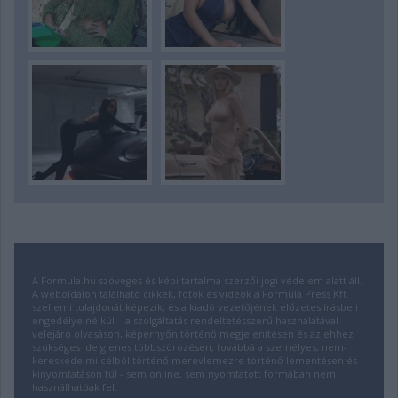
A Formula.hu szöveges és képi tartalma szerzői jogi védelem alatt áll.
A weboldalon található cikkek, fotók és videók a Formula Press Kft.
szellemi tulajdonát képezik, és a kiadó vezetőjének előzetes írásbeli
engedélye nélkül – a szolgáltatás rendeltetésszerű használatával
velejáró olvasáson, képernyőn történő megjelenítésen és az ehhez
szükséges ideiglenes többszörözésen, továbbá a személyes, nem-
kereskedelmi célból történő merevlemezre történő lementésen és
kinyomtatáson túl - sem online, sem nyomtatott formában nem
használhatóak fel.