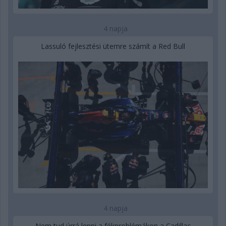
4 napja
Lassuló fejlesztési ütemre számít a Red Bull
4 napja
Nem tud úrrá lenni a fékproblémákon a Cadillac