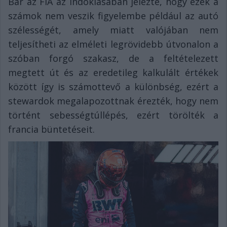
Bár az FIA az indoklásában jelezte, hogy ezek a
számok nem veszik figyelembe például az autó
szélességét, amely miatt valójában nem
teljesítheti az elméleti legrövidebb útvonalon a
szóban forgó szakasz, de a feltételezett
megtett út és az eredetileg kalkulált értékek
között így is számottevő a különbség, ezért a
stewardok megalapozottnak érezték, hogy nem
történt sebességtúllépés, ezért törölték a
francia büntetéseit.