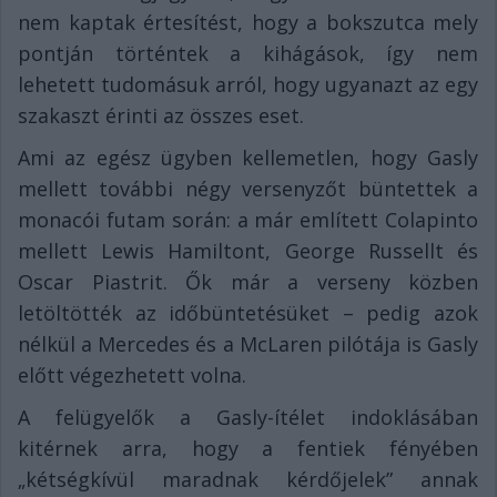
nem kaptak értesítést, hogy a bokszutca mely
pontján történtek a kihágások, így nem
lehetett tudomásuk arról, hogy ugyanazt az egy
szakaszt érinti az összes eset.
Ami az egész ügyben kellemetlen, hogy Gasly
mellett további négy versenyzőt büntettek a
monacói futam során: a már említett Colapinto
mellett Lewis Hamiltont, George Russellt és
Oscar Piastrit. Ők már a verseny közben
letöltötték az időbüntetésüket – pedig azok
nélkül a Mercedes és a McLaren pilótája is Gasly
előtt végezhetett volna.
A felügyelők a Gasly-ítélet indoklásában
kitérnek arra, hogy a fentiek fényében
„kétségkívül maradnak kérdőjelek” annak