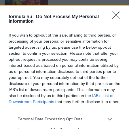
formula.hu -
Do Not Process My Personal
Information
F1Stat: A Ferrari 250. győzelme
If you wish to opt-out of the sale, sharing to third parties, or
processing of your personal or sensitive information for
targeted advertising by us, please use the below opt-out
section to confirm your selection. Please note that after your
Hallgasd meg a Formula Podcast
opt-out request is processed you may continue seeing
legfrissebb adását!
interest-based ads based on personal information utilized by
us or personal information disclosed to third parties prior to
your opt-out. You may separately opt-out of the further
disclosure of your personal information by third parties on the
IAB’s list of downstream participants. This information may
also be disclosed by us to third parties on the
IAB’s List of
Downstream Participants
that may further disclose it to other
third parties.
Please note that this website/app uses one or more Google
Personal Data Processing Opt Outs
services and may gather and store information including but