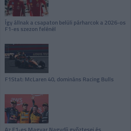
Így állnak a csapaton belüli párharcok a 2026-os
F1-es szezon felénél
F1Stat: McLaren 40, domináns Racing Bulls
Az F1-es Magyar Nagydíj győztesei és