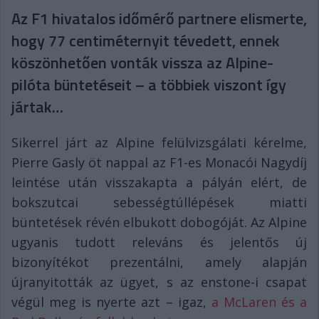
Az F1 hivatalos időmérő partnere elismerte,
hogy 77 centiméternyit tévedett, ennek
köszönhetően vonták vissza az Alpine-
pilóta büntetéseit – a többiek viszont így
jártak…
Sikerrel járt az Alpine felülvizsgálati kérelme,
Pierre Gasly öt nappal az F1-es Monacói Nagydíj
leintése után visszakapta a pályán elért, de
bokszutcai sebességtúllépések miatti
büntetések révén elbukott dobogóját. Az Alpine
ugyanis tudott releváns és jelentős új
bizonyítékot prezentálni, amely alapján
újranyitották az ügyet, s az enstone-i csapat
végül meg is nyerte azt – igaz,
a McLaren és a