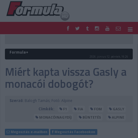
F1
PARC FERMÉ
FORMULA
MOTOR
Formula+
NEMZETKÖZI
HAZAI
2026. június 12. péntek, 16:26
RETRO
EGYÉB
Miért kapta vissza Gasly a
PODCAST
SHOP
monacói dobogót?
LIVE
TIPPJÁTÉK
DIGITÁLIS MAGAZIN
PONTÁLLÁSOK
VERSENYNAPTÁRAK
Szerző:
Balogh Tamás; Fotó: Alpine
Címkék:
F1
FIA
FOM
GASLY
MONACÓINAGYDÍJ
BÜNTETÉS
ALPINE
Megosztás e-mailben
Megosztás Facebookon