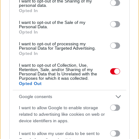
not limited to your visit or usage behaviour. You may click to
I want to opt-out of the Sharing of my
personal data.
grant or deny consent to Google and its third-party tags to
Opted In
use your data for below specified purposes in below Google
consent section.
I want to opt-out of the Sale of my
Personal Data.
Opted In
I want to opt-out of processing my
Personal Data for Targeted Advertising.
Opted In
Kövess minket a Facebookon
I want to opt-out of Collection, Use,
Retention, Sale, and/or Sharing of my
Personal Data that Is Unrelated with the
Purposes for which it was collected.
Opted Out
Google consents
Parc Fermé
I want to allow Google to enable storage
4 órája
related to advertising like cookies on web or
device identifiers in apps.
MotoGP: Bezzecchi közel egy másodpercet javított a
körrekordon
I want to allow my user data to be sent to