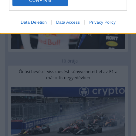
CONFIRM
Data Deletion
Data Access
Privacy Policy
10 órája
Óriási bevétel-visszaesést könyvelhetett el az F1 a
második negyedévben