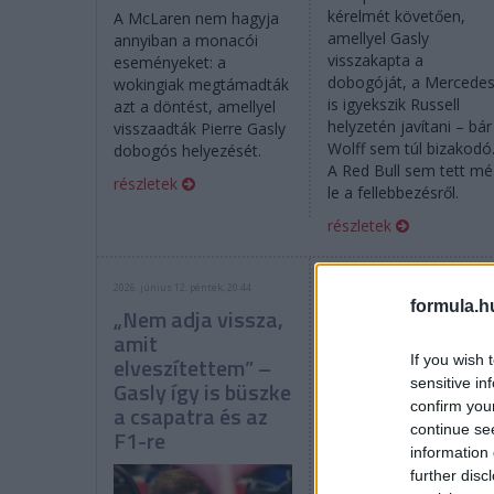
kérelmét követően,
A McLaren nem hagyja
amellyel Gasly
annyiban a monacói
visszakapta a
eseményeket: a
dobogóját, a Mercede
wokingiak megtámadták
is igyekszik Russell
azt a döntést, amellyel
helyzetén javítani – bár
visszaadták Pierre Gasly
Wolff sem túl bizakodó
dobogós helyezését.
A Red Bull sem tett m
részletek
le a fellebbezésről.
részletek
2026. június 12. péntek, 20:44
2026. június 12. péntek, 18:31
formula.h
„Nem adja vissza,
Vizsgálja a jogi
amit
opciókat a Gasly-
If you wish 
elveszítettem” –
ítélet után a
sensitive in
Gasly így is büszke
Mercedes
confirm you
a csapatra és az
continue se
F1-re
information 
further disc