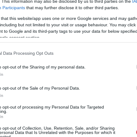
. This information may also be disclosed by us to third parties on the
IA
Participants
that may further disclose it to other third parties.
Az F1 hivatalos időmérő
A francia visszakapott
partnere elismerte, hogy
monacói dobogója miatt
 that this website/app uses one or more Google services and may gath
77 centiméternyit
hátrébb sorolt Red Bull
including but not limited to your visit or usage behaviour. You may click 
tévedett, ennek
és McLaren egyaránt
 to Google and its third-party tags to use your data for below specifi
köszönhetően vonták
jelezte fellebbezési
et
ogle consent section.
vissza az Alpine-pilóta
szándékát az ügyben.
büntetéseit – a többiek
t
részletek
viszont így jártak…
l Data Processing Opt Outs
részletek
o opt-out of the Sharing of my personal data.
In
o opt-out of the Sale of my Personal Data.
következő hírek
In
to opt-out of processing my Personal Data for Targeted
ing.
In
o opt-out of Collection, Use, Retention, Sale, and/or Sharing
ersonal Data that Is Unrelated with the Purposes for which it
lected.