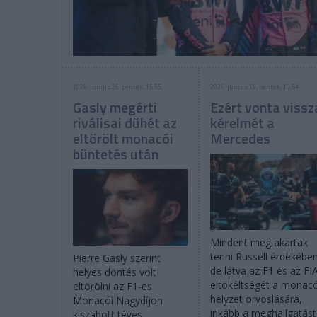
2026. június 26. péntek, 15:55
2026. június 19. péntek, 10:54
Gasly megérti
Ezért vonta vissz
riválisai dühét az
kérelmét a
eltörölt monacói
Mercedes
büntetés után
Mindent meg akartak
tenni Russell érdekében
Pierre Gasly szerint
de látva az F1 és az FI
helyes döntés volt
eltökéltségét a monacó
eltörölni az F1-es
helyzet orvoslására,
Monacói Nagydíjon
inkább a meghallgatást
kiszabott téves