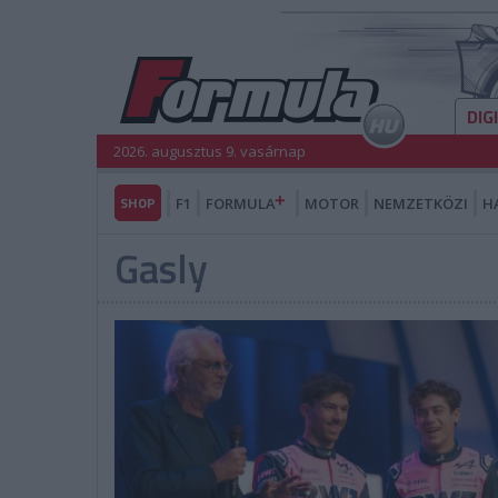
DIG
2026. augusztus 9. vasárnap
SHOP
F1
FORMULA
MOTOR
NEMZETKÖZI
H
Gasly