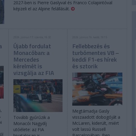
2027-ben is Pierre Gaslyval és Franco Colapintóval
képzeli el az Alpine felállását.
2026. június 17. szerda, 16:32
2026. június 16. kedd, 19:15
a
Újabb fordulat
Fellebbezés és
Monacóban: a
turbómentes V8 –
Mercedes
keddi F1-es hírek
kérelmét is
és sztorik
vizsgálja az FIA
,
Megtámadja Gasly
A
visszaadott dobogóját a
Tovább gyűrűzik a
i
McLaren, kiderült, miért
Monacói Nagydíj
volt lassú Russell
utóélete: az FIA
ól
Barcelonában, Ben
hivatalosan is