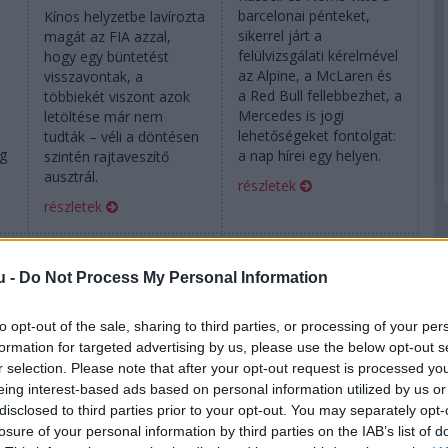
barcelonai pénteket,
Kínos helyzetbe lavírozta
sikerrel járt a
magát az FIA azzal,
felülvizsgálati kérelmével
hogy egy büntetést
s
az Alpine, a McLaren és
visszavontak, a
a Red Bull fellebbezhet, a
többiekét viszont azok
Mercedes is jogi
letöltése már nem
.
lehetőségeket fontolgat:
tudták – véli a döntésen
ég
a nap hírei egy helyen.
szintén rajtaveszítő
ausztrál.
részletek
részletek
2026. június 12. péntek, 16:26
2026. június 12. péntek, 14:53
u -
Do Not Process My Personal Information
Miért kapta vissza
Még nincs vége:
Gasly a monacói
fellebbezhetnek a
to opt-out of the sale, sharing to third parties, or processing of your per
dobogót?
Gasly-ítélet ellen
formation for targeted advertising by us, please use the below opt-out s
r selection. Please note that after your opt-out request is processed y
eing interest-based ads based on personal information utilized by us or
disclosed to third parties prior to your opt-out. You may separately opt-
losure of your personal information by third parties on the IAB’s list of