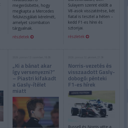
t
Sulayem szerint eldőlt a
megerősítette, hogy
V8-asok visszatérése, két
megkapta a Mercedes
fiatal is tesztel a héten –
felülvizsgálati kérelmét,
kedd F1-es hírei és
amelyet szombaton
sztorijai.
tárgyalnak.
részletek
részletek
2026. június 13. szombat, 18:38
2026. június 12. péntek, 21:36
„Ki a bánat akar
Norris-vezetés és
így versenyezni?”
visszaadott Gasly-
– Piastri kifakadt
dobogó: pénteki
a Gasly-ítélet
F1-es hírek
miatt
Russell és Norris vitte a