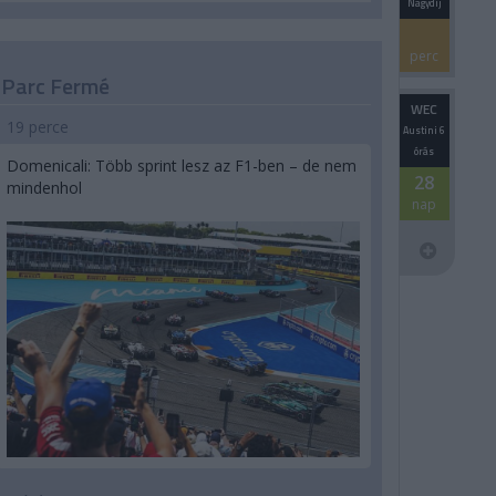
Nagydíj
perc
Parc Fermé
WEC
19 perce
Austini 6
órás
Domenicali: Több sprint lesz az F1-ben – de nem
28
mindenhol
nap