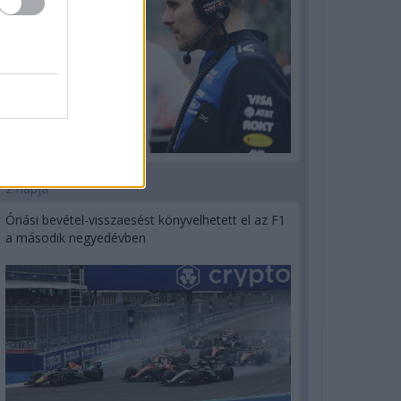
2 napja
Óriási bevétel-visszaesést könyvelhetett el az F1
a második negyedévben