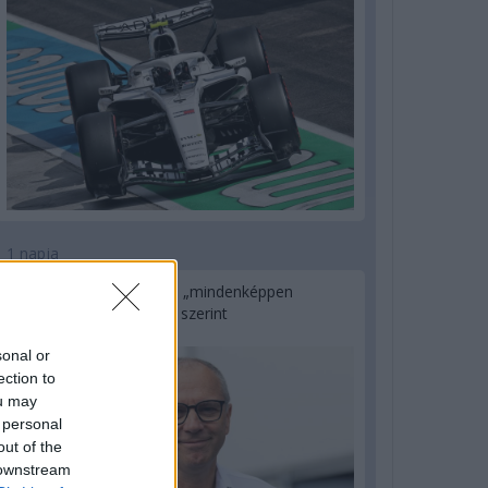
1 napja
Az F1-es Német Nagydíj „mindenképpen
megvalósul” Domenicali szerint
sonal or
ection to
ou may
 personal
out of the
 downstream