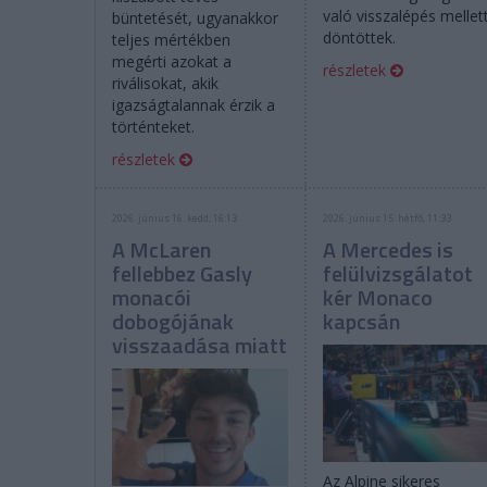
való visszalépés mellet
büntetését, ugyanakkor
döntöttek.
teljes mértékben
megérti azokat a
részletek
riválisokat, akik
igazságtalannak érzik a
történteket.
részletek
2026. június 16. kedd, 16:13
2026. június 15. hétfő, 11:33
A McLaren
A Mercedes is
fellebbez Gasly
felülvizsgálatot
monacói
kér Monaco
dobogójának
kapcsán
visszaadása miatt
Az Alpine sikeres