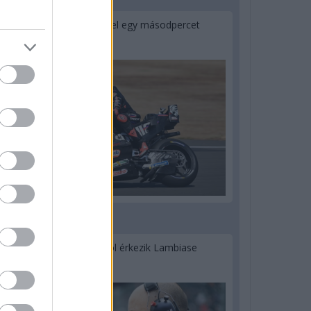
1 napja
MotoGP: Bezzecchi közel egy másodpercet
javított a körrekordon
1 napja
Sajtó: Az Aston Martintól érkezik Lambiase
utódja a Red Bullhoz?