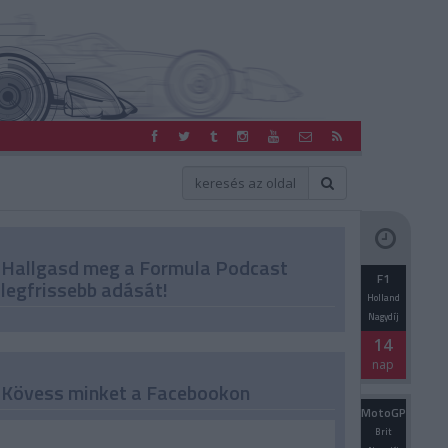
Hallgasd meg a Formula Podcast
F1
legfrissebb adását!
Holland
Nagydíj
14
nap
Kövess minket a Facebookon
MotoGP
Brit