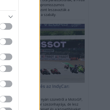
jlandó lett volna egy kompromisszumos
goldásra, a csapatok viszont leszavazták a
vaslatot, így nem változik a szabály.
EGYÉB
isszatér a MotoGP és az IndyCar:
enetrend
lverstone-ban tér vissza a nyári szünetről a MotoGP,
rtlandban indul az IndyCar szezonhajrája, de lesz
SCAR is: mutatjuk az időtervet és a közvetítéseket.