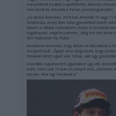
maranellóiak korábbi csapatfőnöke, Maurizio Arriva
nem került be Antonelli a Ferrari juniorprogramjába.
„Az utolsó évemben, 2018-ban Antonelli 10 vagy 11 é
struktúrája, amely ilyen fiatal gyerekekkel tudott 
hanem a vállalat működésére utalva. A Ferrarinál min
fogalmazott, majd hozzátette: „Még ma sem lenne kön
Kimi Raikkönen fia, Robin.”
Arrivabene elmondta, hogy abban az időszakban a Fer
összpontosult. „Éppen azon dolgoztunk, hogy Lecler
mindenki értett egyet vele. Voltak, akik úgy gondolták,
A korábbi csapatvezető ugyanakkor úgy véli, Antonell
azért, mert csak 19 éves és ennyire erős, szerintem A
nyerjen. Akár egy Ferrarival is.”