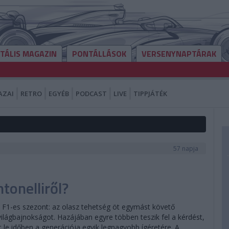
ITÁLIS MAGAZIN
PONTÁLLÁSOK
VERSENYNAPTÁRAK
AZAI
RETRO
EGYÉB
PODCAST
LIVE
TIPPJÁTÉK
57 napja
tonelliről?
 F1-es szezont: az olasz tehetség öt egymást követő
világbajnokságot. Hazájában egyre többen teszik fel a kérdést,
le időben a generációja egyik legnagyobb ígéretére. A