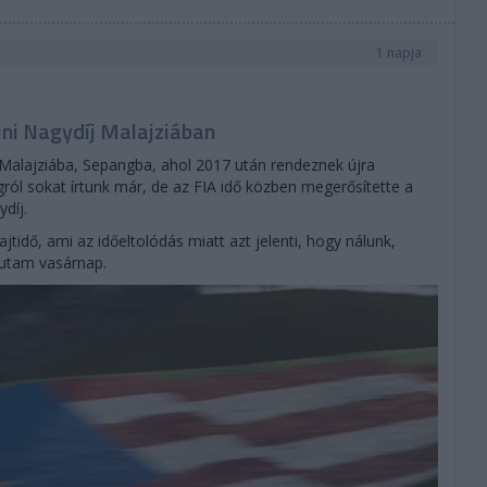
1 napja
ni Nagydíj Malajziában
 Malajziába, Sepangba, ahol 2017 után rendeznek újra
ról sokat írtunk már, de az FIA idő közben megerősítette a
díj.
rajtidő, ami az időeltolódás miatt azt jelenti, hogy nálunk,
futam vasárnap.