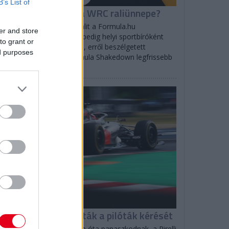
B’s List of
hakedown: Milyen a WRC raliünnepe?
logh Bogi a WRC Észt Ralit a Formula.hu
er and store
ságírójaként, a Finn Ralit pedig helyi sportbíróként
to grant or
lgozta végig a helyszínen, erről beszélgetett
ed purposes
bodics Tamással a Formula Shakedown legfrissebb
dásában.
F1
 csapatok leszavazták a pilóták kérését
versenyzők a szezon eleje óta panaszkodnak, a Pirelli