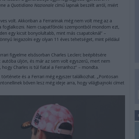
bene a
Quotidiano Nazionale
című lapnak beszélt arról, miért
ves volt. Akkoriban a Ferrarinak még nem volt meg az a
volna foglalkozni. Nem csapatfőnöki szempontból mondom ezt,
den egy kicsit bonyolultabb, mint más csapatoknál” –
nyű leigazolni egy olyan 11 éves tehetséget, mint például
rari figyelme elsősorban Charles Leclerc beépítésére
c autóba üljön, és már az sem volt egyszerű, mert nem
 hogy Charles is túl fiatal a Ferrarihoz” – mondta.
i története és a Ferrari még egyszer találkozhat. „Pontosan
ntonellinek bőven lesz még ideje arra, hogy világbajnoki címet