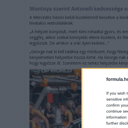
Montoya szerint Antonelli kedvessége s
A Mercedes házon belüli küzdelemről beszélve a korá
hivatalos weboldalának:
„A helyzet bonyolult, mert Kimi rohadtul gyors, és em
seggfej, akkor sokkal könnyebb ellene küzdeni, és fel
legyőzzük. De amikor a srác ilyen kedves…”
„George-nak ki kell találnia egy módszert, hogy felveg
kényelmetlen helyzetbe hozza Kimit. Ha George-nak e
hogy legyőzze őt. Szerintem ez nehéz helyzetbe kénysz
formula.h
If you wish 
sensitive in
confirm you
continue se
information 
further disc