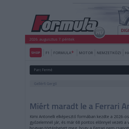
DIG
2026. augusztus 7. péntek
SHOP
F1
FORMULA
MOTOR
NEMZETKÖZI
H
Parc Fermé
Gellérfi Gergő
Miért maradt le a Ferrari An
Kimi Antonelli elképesztő formában kezdte a 2026-os
győzelemnél jár, és már 68 pontos előnnyel vezeti a 
hogyan történhetett meg, hogy a Ferrari nem csapott 