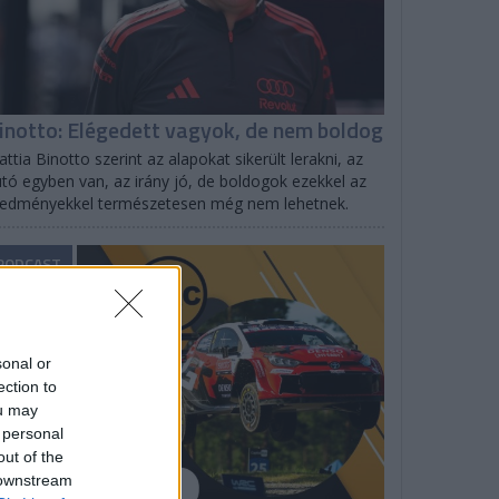
inotto: Elégedett vagyok, de nem boldog
ttia Binotto szerint az alapokat sikerült lerakni, az
tó egyben van, az irány jó, de boldogok ezekkel az
redményekkel természetesen még nem lehetnek.
PODCAST
sonal or
ection to
ou may
 personal
out of the
 downstream