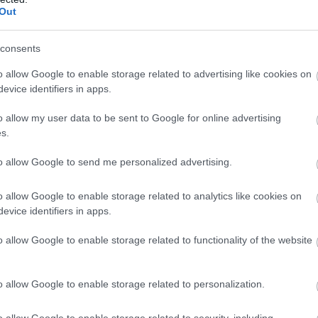
Out
ha
to Speed podcastben David Coultharddal beszélgetve
me
aren csapatfőnöke – korábbi csapattársa, a podcast egyik
ja
ngiakhoz Max Verstappent, ha esélye nyílna rá.
consents
ta a piacon. De amit mindig látok a McLarennél, az az, hogy
o allow Google to enable storage related to advertising like cookies on
, az egész képet. Ezt folyamatosan így csinálják, mert ez az
evice identifiers in apps.
patszellemmel rendelkező csapat felépítése” – magyarázta a
o allow my user data to be sent to Google for online advertising
, a válasz egyszerű: a lehető legkisebbre csökkenteném
s.
emet. Ha egy csapatnak két kiváló pilótája van, miért kellene
gy ő nem változtatna Lando Norris és Oscar Piastri kettősén, és
to allow Google to send me personalized advertising.
ott bajnokkal is rendelkeznek.
o allow Google to enable storage related to analytics like cookies on
evice identifiers in apps.
tapáros a McLarennél! Ez csak azt bizonyítja, hogy egyáltalán
 harmónia egyszerűen jó. Bár néha nehéz eset voltál, ne
o allow Google to enable storage related to functionality of the website
i időkön.
V
m
o allow Google to enable storage related to personalization.
Si
Po
NA
o allow Google to enable storage related to security, including