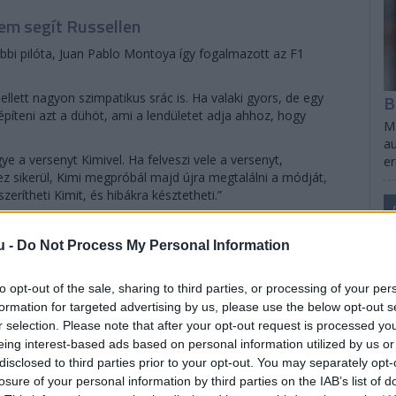
em segít Russellen
bbi pilóta, Juan Pablo Montoya így fogalmazott az F1
B
ellett nagyon szimpatikus srác is. Ha valaki gyors, de egy
építeni azt a dühöt, ami a lendületet adja ahhoz, hogy
Ma
au
ye a versenyt Kimivel. Ha felveszi vele a versenyt,
e
z sikerül, Kimi megpróbál majd újra megtalálni a módját,
erítheti Kimit, és hibákra késztetheti.”
u -
Do Not Process My Personal Information
to opt-out of the sale, sharing to third parties, or processing of your per
formation for targeted advertising by us, please use the below opt-out s
r selection. Please note that after your opt-out request is processed y
eing interest-based ads based on personal information utilized by us or
disclosed to third parties prior to your opt-out. You may separately opt-
losure of your personal information by third parties on the IAB’s list of