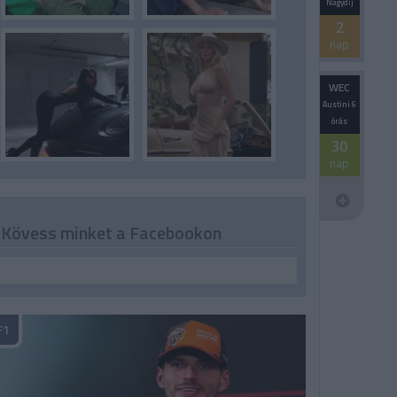
Nagydíj
2
nap
WEC
Austini 6
órás
30
nap
Kövess minket a Facebookon
F1