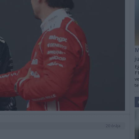
M
j
Eg
F1
ve
te
20 órája