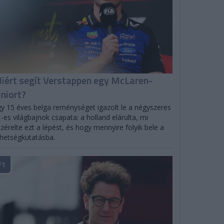
iért segít Verstappen egy McLaren-
uniort?
y 15 éves belga reménységet igazolt le a négyszeres
-es világbajnok csapata: a holland elárulta, mi
zérelte ezt a lépést, és hogy mennyire folyik bele a
hetségkutatásba.
F1