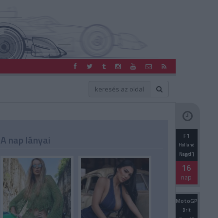
F1
A nap lányai
Holland
Nagydíj
16
nap
MotoGP
Brit