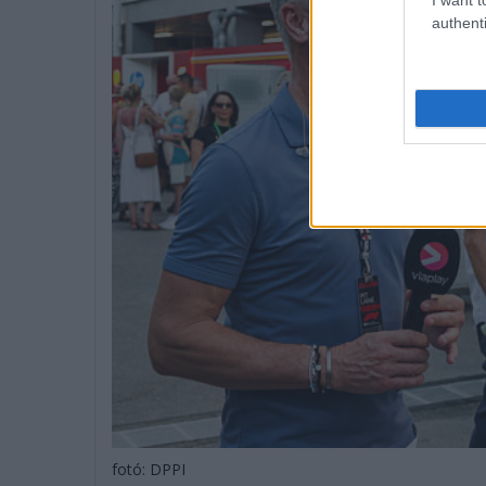
authenti
fotó: DPPI