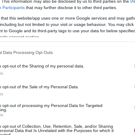
. This information may also be disclosed by us to third parties on the
IA
S
Participants
that may further disclose it to other third parties.
Ba
 that this website/app uses one or more Google services and may gath
új
including but not limited to your visit or usage behaviour. You may click 
do
 to Google and its third-party tags to use your data for below specifi
Go
ogle consent section.
a
l Data Processing Opt Outs
o opt-out of the Sharing of my personal data.
In
o opt-out of the Sale of my Personal Data.
In
1 napja
to opt-out of processing my Personal Data for Targeted
ing.
In
árost a McLarennél, nem borítaná fel
A
o opt-out of Collection, Use, Retention, Sale, and/or Sharing
ersonal Data that Is Unrelated with the Purposes for which it
A 
lected.