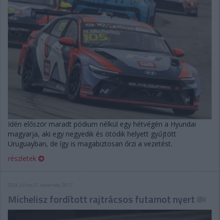
Idén először maradt pódium nélkül egy hétvégén a Hyundai
magyarja, aki egy negyedik és ötödik helyett gyűjtött
Uruguayban, de így is magabiztosan őrzi a vezetést.
részletek
2024. július 21. vasárnap, 20:17
Michelisz fordított rajtrácsos futamot nyert