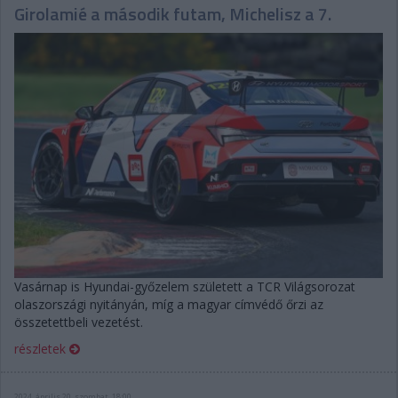
Girolamié a második futam, Michelisz a 7.
Vasárnap is Hyundai-győzelem született a TCR Világsorozat
olaszországi nyitányán, míg a magyar címvédő őrzi az
összetettbeli vezetést.
részletek
2024. április 20. szombat, 18:00