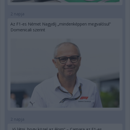
2 napja
Az F1-es Német Nagydíj „mindenképpen megvalósul”
Domenicali szerint
2 napja
„Jó látni, hogy közel az álom” – Camara az F1-es