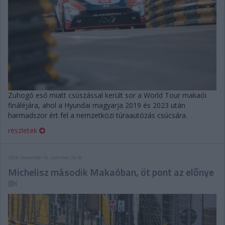
Zuhogó eső miatt csúszással került sor a World Tour makaói
fináléjára, ahol a Hyundai magyarja 2019 és 2023 után
harmadszor ért fel a nemzetközi túraautózás csúcsára.
részletek
2024. november 16. szombat, 06:46
Michelisz második Makaóban, öt pont az előnye