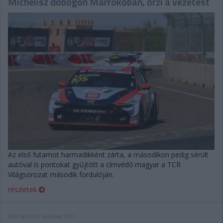
Michelisz dobogón Marrokóban, őrzi a vezetést
Az első futamot harmadikként zárta, a másodikon pedig sérült
autóval is pontokat gyűjtött a címvédő magyar a TCR
Világsorozat második fordulóján.
részletek
2024. április 21. vasárnap, 15:11