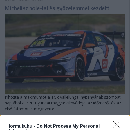
Michelisz pole-lal és győzelemmel kezdett
Kihozta a maximumot a TCR vallelungai nyitányának szombati
napjából a BRC Hyundai magyar címvédője: az időmérőt és az
első futamot is megnyerte.
részletek
formula.hu -
Do Not Process My Personal