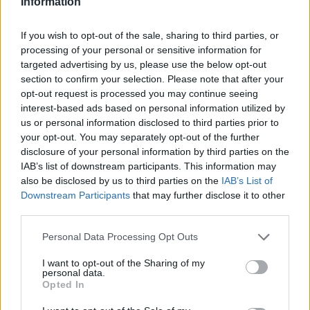
Information
2023. november 19. vasárnap, 04:17
Michelisz Norbert a TCR World Tour bajnoka!
If you wish to opt-out of the sale, sharing to third parties, or
processing of your personal or sensitive information for
targeted advertising by us, please use the below opt-out
section to confirm your selection. Please note that after your
opt-out request is processed you may continue seeing
interest-based ads based on personal information utilized by
us or personal information disclosed to third parties prior to
your opt-out. You may separately opt-out of the further
disclosure of your personal information by third parties on the
IAB’s list of downstream participants. This information may
also be disclosed by us to third parties on the
IAB’s List of
Downstream Participants
that may further disclose it to other
third parties.
Please note that this website/app uses one or more Google
Personal Data Processing Opt Outs
A biztonságos nyolcadik helyen futott be a második makaói
services and may gather and store information including but
futamon, ezzel pedig 2019-es WTCR-sikere után újra felért a
not limited to your visit or usage behaviour. You may click to
I want to opt-out of the Sharing of my
nemzetközi túraautózás csúcsára a BRC Hyundai magyarja.
personal data.
grant or deny consent to Google and its third-party tags to
Opted In
részletek
use your data for below specified purposes in below Google
consent section.