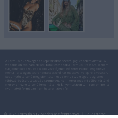
A Formula.hu szöveges és képi tartalma szerzői jogi védelem alatt áll. A
weboldalon található cikkek, fotók és videók a Formula Press Kft. szellemi
tulajdonát képezik, és a kiadó vezetőjének előzetes írásbeli engedélye
nélkül – a szolgáltatás rendeltetésszerű használatával velejáró olvasáson,
képernyőn történő megjelenítésen és az ehhez szükséges ideiglenes
többszörözésen, továbbá a személyes, nem-kereskedelmi célból történő
merevlemezre történő lementésen és kinyomtatáson túl - sem online, sem
nyomtatott formában nem használhatóak fel.
© 2026 Formula.hu - Minden jog fenntartva! | Fejlesztette: