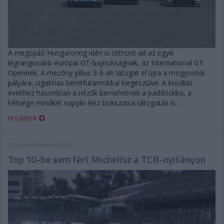
A megújuló Hungaroring idén is otthont ad az egyik
legrangosabb európai GT-bajnokságnak, az International GT
Opennek. A mezőny július 5-6-án látogat el újra a mogyoródi
pályára, izgalmas betétfutamokkal kiegészülve. A korábbi
évekhez hasonlóan a nézők bemehetnek a paddockba, a
hétvége mindkét napján lesz bokszutca-látogatás is.
részletek
2025. május 4. vasárnap, 10:09
Top 10-be sem fért Michelisz a TCR-nyitányon