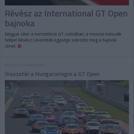
Révész az International GT Open
bajnoka
Magyar siker a nemzetközi GT-szériában: a monzai második
hellyel Révész Leventéék egysége szerezte meg a bajnoki
címet.
2025. július 3. csütörtök, 09:48
Visszatér a Hungaroringre a GT Open