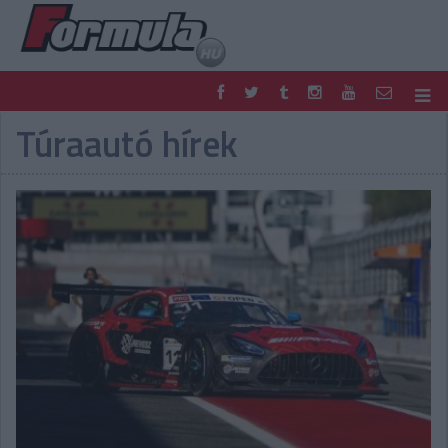
Túraautó hírek
F1
PARC FERMÉ
FORMULA
MOTOR
NEMZETKÖZI
HAZAI
RETRO
EGYÉB
PODCAST
SHOP
LIVE
TIPPJÁTÉK
DIGITÁLIS MAGAZIN
PONTÁLLÁSOK
VERSENYNAPTÁRAK