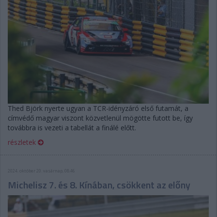
Thed Björk nyerte ugyan a TCR-idényzáró első futamát, a
címvédő magyar viszont közvetlenül mögötte futott be, így
továbbra is vezeti a tabellát a finálé előtt.
részletek
2024. október 20. vasárnap, 08:46
Michelisz 7. és 8. Kínában, csökkent az előny