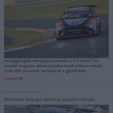
Idei leggyengébb hétvégéjét produkálta a TCR World Tour
címvédő magyarja, akinek tíz pontra olvadt a fórja a makaói
finálé előtt. Azcona és Ma húzta be a győzelmeket.
részletek
2024. augusztus 4. vasárnap, 21:29
Michelisz dobogó nélkül is növelte előnyét