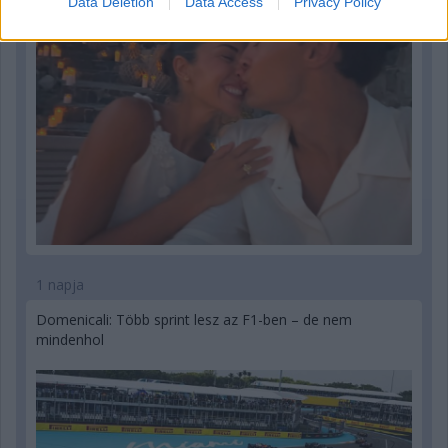
Data Deletion
Data Access
Privacy Policy
1 napja
Domenicali: Több sprint lesz az F1-ben – de nem
mindenhol