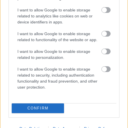
IndyCar: Palou nyert Portlandben, már 100 pont fölött az
előnye
I want to allow Google to enable storage
related to analytics like cookies on web or
device identifiers in apps.
I want to allow Google to enable storage
related to functionality of the website or app.
I want to allow Google to enable storage
related to personalization.
I want to allow Google to enable storage
related to security, including authentication
functionality and fraud prevention, and other
user protection.
1 napja
CONFIRM
Eljegyezte kedvesét George Russell