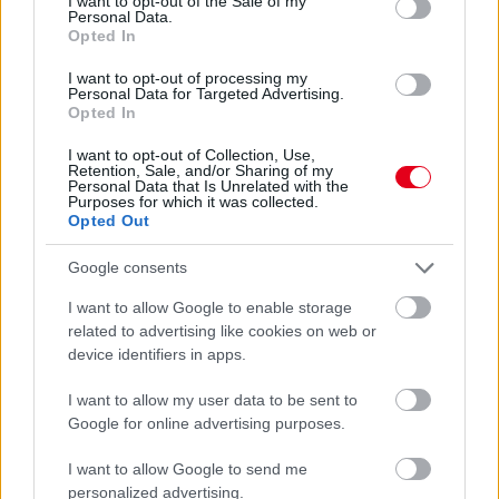
I want to opt-out of the Sale of my
Personal Data.
frissebb anyagok
korábbi anyagok
Opted In
I want to opt-out of processing my
Personal Data for Targeted Advertising.
Opted In
Hallgasd meg a Formula Podcast
I want to opt-out of Collection, Use,
legfrissebb adását!
Retention, Sale, and/or Sharing of my
Personal Data that Is Unrelated with the
Purposes for which it was collected.
Opted Out
Google consents
Kövess minket a Facebookon
I want to allow Google to enable storage
related to advertising like cookies on web or
device identifiers in apps.
I want to allow my user data to be sent to
Parc Fermé
Google for online advertising purposes.
15 órája
I want to allow Google to send me
personalized advertising.