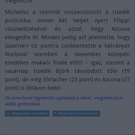
megelőzte.
Michelisz a startnál visszacsúszott a tizedik
pozícióba, onnan két helyet nyert Filippi
visszaelőzésével és azzal, hogy Azcona
elengedte őt. Mindez pedig azt jelentette, hogy
Guerrieri tíz pontra csökkentette a hátrányát
Norbival szemben a november közepén
esedékes makaói finálé előtt – igaz, viszont a
vasárnap tizedik Björk távolodott tőle (19
pont), de még Ehrlacher (23 pont) és Azcona (27
pont) is lőtávon belül.
Ha ismerőseid figyelmébe ajánlanád a cikket, megteheted az
alábbi gombokkal:
Megosztás e-mailben
Megosztás Facebookon