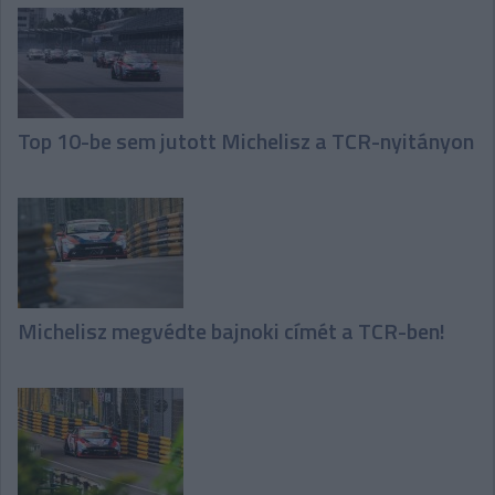
Top 10-be sem jutott Michelisz a TCR-nyitányon
Michelisz megvédte bajnoki címét a TCR-ben!