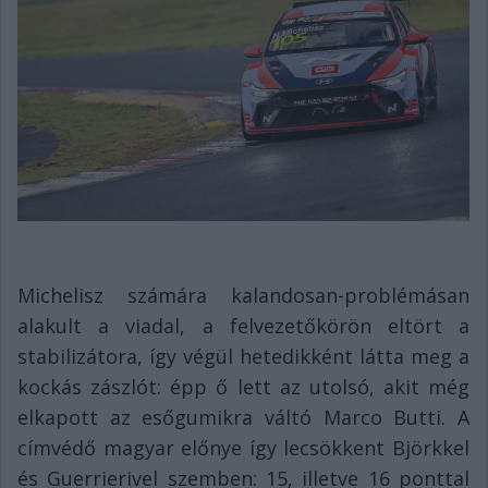
Michelisz számára kalandosan-problémásan
alakult a viadal, a felvezetőkörön eltört a
stabilizátora, így végül hetedikként látta meg a
kockás zászlót: épp ő lett az utolsó, akit még
elkapott az esőgumikra váltó Marco Butti. A
címvédő magyar előnye így lecsökkent Björkkel
és Guerrierivel szemben: 15, illetve 16 ponttal