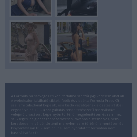
A Formula.hu szöveges és képi tartalma szerzői jogi védelem alatt áll.
A weboldalon található cikkek, fotók és videók a Formula Press Kft.
szellemi tulajdonát képezik, és a kiadó vezetőjének előzetes írásbeli
engedélye nélkül – a szolgáltatás rendeltetésszerű használatával
velejáró olvasáson, képernyőn történő megjelenítésen és az ehhez
szükséges ideiglenes többszörözésen, továbbá a személyes, nem-
kereskedelmi célból történő merevlemezre történő lementésen és
kinyomtatáson túl - sem online, sem nyomtatott formában nem
használhatóak fel.