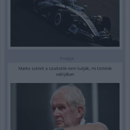
4 napja
Marko szerint a szurkolók nem tudják, mi történik
valójában