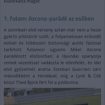
kvalifikálta magát.
1. futam: Azcona-parádé az esőben
A szombati első verseny aztán már nem a hazai
gyártó pilótáiról szólt, a folyamatosan erősödő
esővel és többszöri biztonsági autós fázissal
tarkított futamon ugyanis Mikel Azcona
parádézott elsősorban: a Hyundai spanyolja
remek vezetéssel vadászta le ellenfelét, és idei
első győzelmét aratta. Esteban Guerrieri zárt
másodikként a Hondával, míg a Lynk & Cók
közül Thed Björk fért fel a pódiumra.