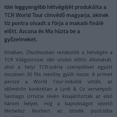
Idei leggyengébb hétvégéjét produkálta a
TCR World Tour címvédő magyarja, akinek
tíz pontra olvadt a fórja a makaói finálé
előtt. Azcona és Ma húzta be a
győzelmeket.
Kínában, Zhuzhouban rendezték a hétvégén a
TCR Világsorozat idei utolsó előtti állomását,
ahol a helyi TCR-széria szereplőivel együtt
összesen 30 fős mezőny gyűlt össze. A prímet
persze a World Tour-indulók vitték, az
időmérőn konkrétan a Lynk & Co versenyzői:
Santiago Urrutia révén kisajátították az első
három helyet, míg a bajnokságot vezető
Michelisz Norbert az ötödik pozícióba