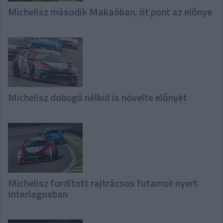
Michelisz második Makaóban, öt pont az előnye
Michelisz dobogó nélkül is növelte előnyét
Michelisz fordított rajtrácsos futamot nyert
Interlagosban