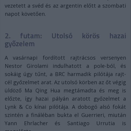
vezetett a svéd és az argentin előtt a szombati
napot követően.
2. futam: Utolsó körös hazai
győzelem
A vasárnapi fordított rajtrácsos versenyen
Nestor Girolami indulhatott a pole-ból, és
sokáig úgy tűnt, a BRC harmadik pilótája rajt-
cél győzelmet arat. Az utolsó körben az őt végig
üldöző Ma Qing Hua megtámadta és meg is
előzte, így hazai pályán aratott győzelmet a
Lynk & Co kínai pilótája. A dobogó alsó fokát
szintén a fináléban bukta el Guerrieri, miután
Yann Ehrlacher és Santiago Urrutia is