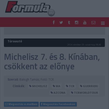
F1
PARC FERMÉ
FORMULA
MOTOR
Túraautó
NEMZETKÖZI
HAZAI
2024. október 20. vasárnap, 08:46
RETRO
EGYÉB
Michelisz 7. és 8. Kínában,
PODCAST
SHOP
csökkent az előnye
LIVE
TIPPJÁTÉK
DIGITÁLIS MAGAZIN
PONTÁLLÁSOK
VERSENYNAPTÁRAK
Szerző:
Balogh Tamás; Fotó: TCR
Címkék:
MICHELISZ
MA
TCR
GUERRIERI
AZCONA
TCRWORLDTOUR
Megosztás e-mailben
Megosztás Facebookon