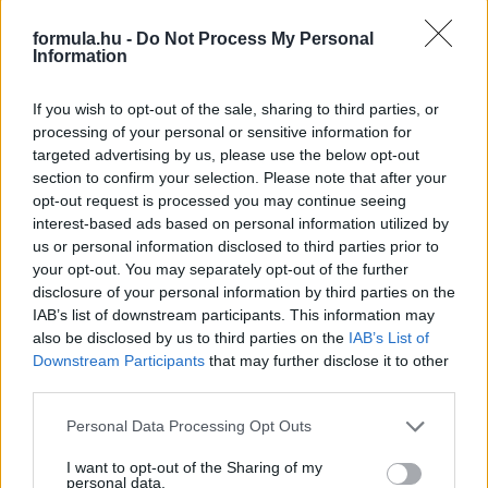
Russellen
formula.hu -
Do Not Process My Personal
Information
If you wish to opt-out of the sale, sharing to third parties, or
processing of your personal or sensitive information for
targeted advertising by us, please use the below opt-out
section to confirm your selection. Please note that after your
opt-out request is processed you may continue seeing
interest-based ads based on personal information utilized by
us or personal information disclosed to third parties prior to
your opt-out. You may separately opt-out of the further
disclosure of your personal information by third parties on the
IAB’s list of downstream participants. This information may
also be disclosed by us to third parties on the
IAB’s List of
Downstream Participants
that may further disclose it to other
1 napja
third parties.
Hakkinen megtartaná a Norris-Piastri párost a
Please note that this website/app uses one or more Google
Personal Data Processing Opt Outs
McLarennél, nem borítaná fel Verstappenért
services and may gather and store information including but
not limited to your visit or usage behaviour. You may click to
I want to opt-out of the Sharing of my
personal data.