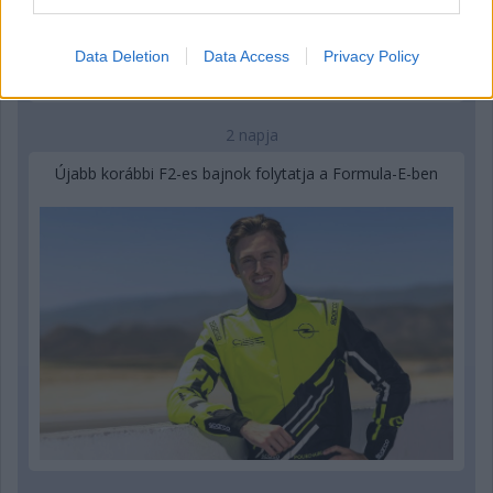
Data Deletion
Data Access
Privacy Policy
2 napja
Újabb korábbi F2-es bajnok folytatja a Formula-E-ben