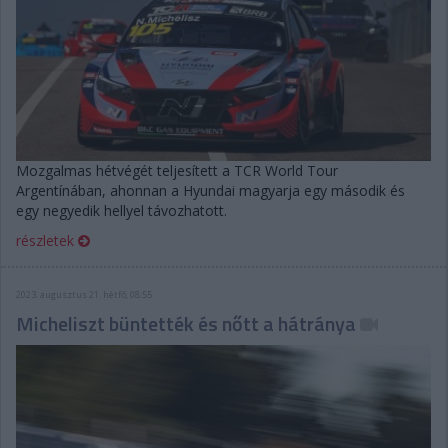
Mozgalmas hétvégét teljesített a TCR World Tour
Argentínában, ahonnan a Hyundai magyarja egy második és
egy negyedik hellyel távozhatott.
részletek
2023. augusztus 21. hétfő, 08:55
Micheliszt büntették és nőtt a hátránya