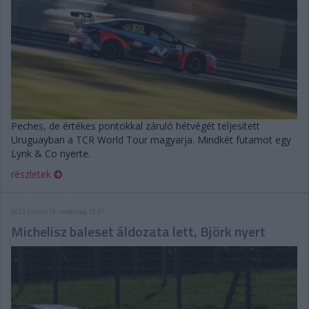
Peches, de értékes pontokkal záruló hétvégét teljesített
Uruguayban a TCR World Tour magyarja. Mindkét futamot egy
Lynk & Co nyerte.
részletek
2023. június 18. vasárnap, 12:57
Michelisz baleset áldozata lett, Björk nyert