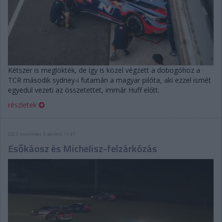
Kétszer is meglökték, de így is közel végzett a dobogóhoz a
TCR második sydney-i futamán a magyar pilóta, aki ezzel ismét
egyedül vezeti az összetettet, immár Huff előtt.
részletek
2023. november 3. péntek, 11:47
Esőkáosz és Michelisz-felzárkózás