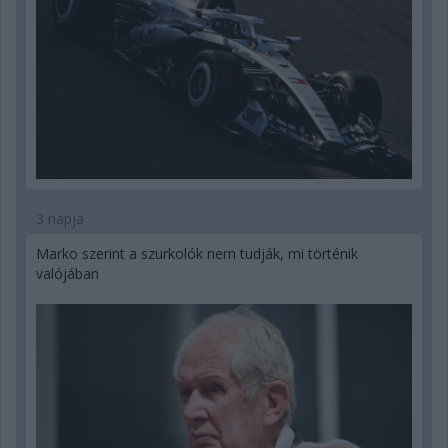
3 napja
Marko szerint a szurkolók nem tudják, mi történik
valójában