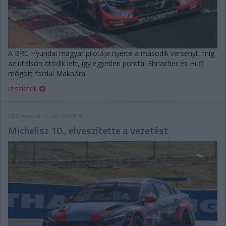
A BRC Hyundai magyar pilótája nyerte a második versenyt, míg
az utolsón ötödik lett, így egyetlen ponttal Ehrlacher és Huff
mögött fordul Makaóra.
részletek
2023. november 11. szombat, 06:59
Michelisz 10., elveszítette a vezetést