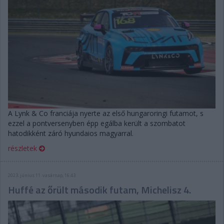
A Lynk & Co franciája nyerte az első hungaroringi futamot, s
ezzel a pontversenyben épp egálba került a szombatot
hatodikként záró hyundaios magyarral.
részletek
2023. június 11. vasárnap, 16:43
Huffé az őrült második futam, Michelisz 4.