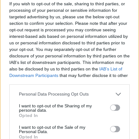
If you wish to opt-out of the sale, sharing to third parties, or
processing of your personal or sensitive information for
targeted advertising by us, please use the below opt-out
section to confirm your selection. Please note that after your
opt-out request is processed you may continue seeing
interest-based ads based on personal information utilized by
us or personal information disclosed to third parties prior to
your opt-out. You may separately opt-out of the further
disclosure of your personal information by third parties on the
IAB’s list of downstream participants. This information may
also be disclosed by us to third parties on the
IAB’s List of
Downstream Participants
that may further disclose it to other
A TCR Europe-ban induló John Filippi nyerte a World Tour
third parties.
második futamát Spában, míg a BRC Hyundai magyarja
Please note that this website/app uses one or more Google
második helyével ismét vezeti a tabellát. Losonczy Levente a
Personal Data Processing Opt Outs
services and may gather and store information including but
21. helyen.
not limited to your visit or usage behaviour. You may click to
I want to opt-out of the Sharing of my
részletek
personal data.
grant or deny consent to Google and its third-party tags to
Opted In
use your data for below specified purposes in below Google
consent section.
frissebb anyagok
korábbi anyagok
I want to opt-out of the Sale of my
Personal Data.
Opted In