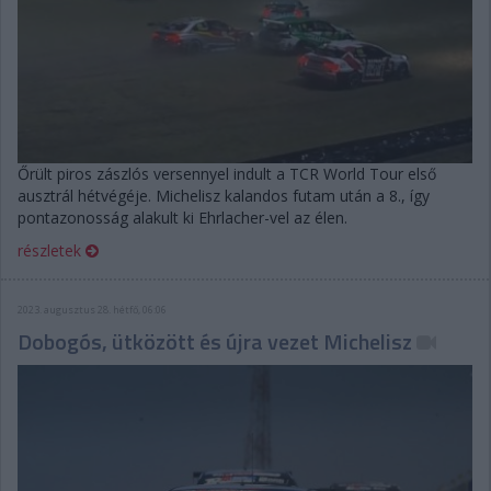
Őrült piros zászlós versennyel indult a TCR World Tour első
ausztrál hétvégéje. Michelisz kalandos futam után a 8., így
pontazonosság alakult ki Ehrlacher-vel az élen.
részletek
2023. augusztus 28. hétfő, 06:06
Dobogós, ütközött és újra vezet Michelisz