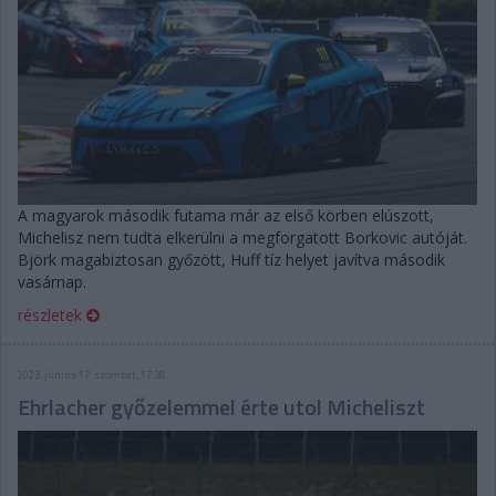
A magyarok második futama már az első körben elúszott,
Michelisz nem tudta elkerülni a megforgatott Borkovic autóját.
Björk magabiztosan győzött, Huff tíz helyet javítva második
vasárnap.
részletek
2023. június 17. szombat, 17:38
Ehrlacher győzelemmel érte utol Micheliszt