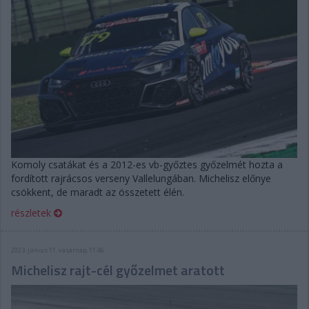
Komoly csatákat és a 2012-es vb-győztes győzelmét hozta a
fordított rajrácsos verseny Vallelungában. Michelisz előnye
csökkent, de maradt az összetett élén.
részletek
2023. június 11. vasárnap, 11:46
Michelisz rajt-cél győzelmet aratott