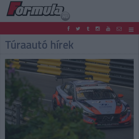
Túraautó hírek
F1
PARC FERMÉ
FORMULA
MOTOR
NEMZETKÖZI
HAZAI
RETRO
EGYÉB
PODCAST
SHOP
LIVE
TIPPJÁTÉK
DIGITÁLIS MAGAZIN
PONTÁLLÁSOK
VERSENYNAPTÁRAK