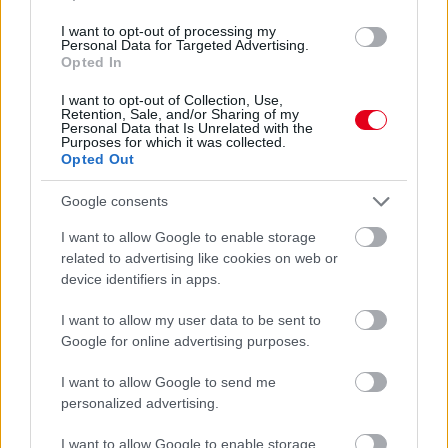
I want to opt-out of processing my
Personal Data for Targeted Advertising.
Hallgasd meg a Formula Podcast
Opted In
legfrissebb adását!
I want to opt-out of Collection, Use,
Retention, Sale, and/or Sharing of my
Personal Data that Is Unrelated with the
Purposes for which it was collected.
Opted Out
Kövess minket a Facebookon
Google consents
I want to allow Google to enable storage
related to advertising like cookies on web or
device identifiers in apps.
Parc Fermé
I want to allow my user data to be sent to
Google for online advertising purposes.
19 órája
I want to allow Google to send me
Hakkinen megtartaná a Norris-Piastri párost a
personalized advertising.
McLarennél, nem borítaná fel Verstappenért
I want to allow Google to enable storage