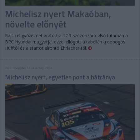
Michelisz nyert Makaóban,
növelte előnyét
Rajt-cél győzelmet aratott a TCR-szezonzáró első futamán a
BRC Hyundai magyarja, ezzel ellógott a tabellán a dobogós
Hufftól és a startot elrontó Ehrlacher-től.
2023. november 12. vasárnap, 07:04
Michelisz nyert, egyetlen pont a hátránya