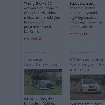
Tuning Show a 20.
Budapest, amely
évfordulóját ünnepelte,
importőri szinten
és a szervezők ehhez
mutatja be a márka
méltó, minden eddiginél
egyik legfontosabb
látványosabb
újdonságát, az Aston
programkínálattal
Martin Valhallát.
készültek.
részletek
részletek
2025. december 18. csütörtök, 12:00
2024. november 26. kedd, 10:27
Livewire:
RX-ben és raliban
Aszfalton és vízen
is versenyzett Ki
Vadkutya
Változatos helyeken
tűntek fel a 2025-ös
Nem volt szerencsés