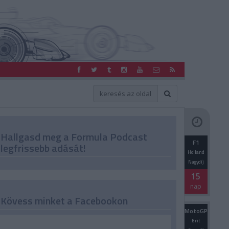
Hallgasd meg a Formula Podcast
F1
legfrissebb adását!
Holland
Nagydíj
15
nap
Kövess minket a Facebookon
MotoGP
Brit