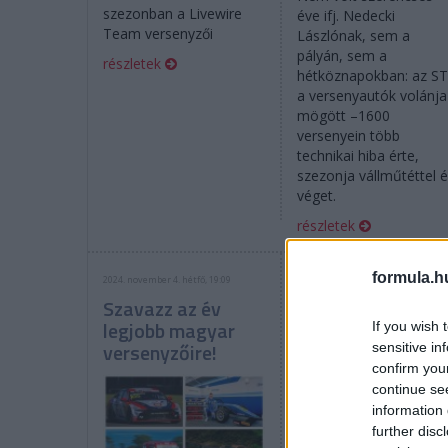
szezonban a Livewire
éve ifj. Nedecki
Team versenyzői
Lászlónak, sem a
pályán, sem a
részletek
hétköznapokban: az S
a versenyautók volánja
mögött –1600
versenyein több
technikai hiba érte,
szezonja vállműtéttel é
véget.
részletek
formula.h
2024. november 4. hétfő, 19:09
2024. április 22. hétfő, 12:36
Szavazz az év
Galéria: Red Sun
legjobb magyar
Fest Tökölön
If you wish 
versenyzőire!
sensitive in
confirm you
continue se
information 
further disc