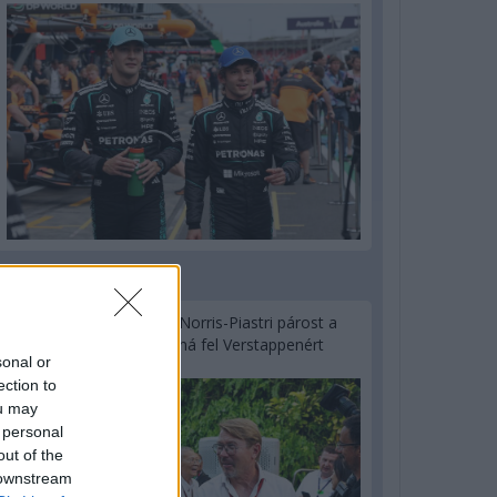
1 napja
Hakkinen megtartaná a Norris-Piastri párost a
McLarennél, nem borítaná fel Verstappenért
sonal or
ection to
ou may
 personal
out of the
 downstream