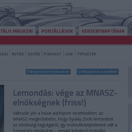
ITÁLIS MAGAZIN
PONTÁLLÁSOK
VERSENYNAPTÁRAK
AZAI
RETRO
EGYÉB
PODCAST
LIVE
TIPPJÁTÉK
Megosztás Facebookon
Megosztás e-mailben
Lemondás: vége az MNASZ-
elnökségnek (friss!)
Változás jön a hazai autósport vezetésében: az
MNASZ megerősítette, hogy Gyulay Zsolt lemondott
az elnökségi tagságáról, így működésképtelenné vált a
Szövetség elnöksége – emiatt kötelező tisztújító