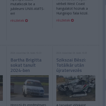
vérbeli West Coast
mutatkozik be a
hangulatot hoznak a
jubileumi UNIX-AMTS-
Hungexpo falai közé.
en!
részletek
részletek
2024. november 26. kedd, 10:23
2024. november 26. kedd, 10:20
Bartha Brigitta
Szikszai Bészi:
s
sokat tanult
Totálkár után
2024-ben
újratervezés
Hosszú és eredményes
A terveket időnként