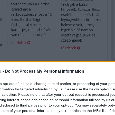
története van a Bartha
felülírják a külső
családnak a
tényezők: Szikszai Bészi
ralikrosszban, most a 15
esetében ez az év talán
TC
éves Bartha Brigi
legnagyobb ralikrosszos
építgeti ralikrosszos
balesete volt, amely a
karrierjét, második évén
legelső előfutamon
van túl a Junior Kupában.
vetett véget 2024-es
szezonjának.
részletek
rt
részletek
u -
Do Not Process My Personal Information
2023. december 13. szerda, 14:27
2023. december 1. péntek, 07:00
Kovács Ferenc
A magyar
Richárd 2. helyig
versenyzők 2023-
to opt-out of the sale, sharing to third parties, or processing of your per
száguldott
as toplistája
formation for targeted advertising by us, please use the below opt-out s
r selection. Please note that after your opt-out request is processed y
eing interest-based ads based on personal information utilized by us or
disclosed to third parties prior to your opt-out. You may separately opt-
losure of your personal information by third parties on the IAB’s list of