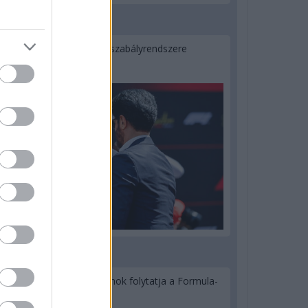
3 napja
Ilyen lehet a jövő F1-es szabályrendszere
Domenicali szerint
3 napja
Újabb korábbi F2-es bajnok folytatja a Formula-
E-ben