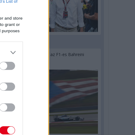
B’s List of
er and store
to grant or
ed purposes
2 napja
Megvan, mikor kezdődik az F1-es Bahreini
Nagydíj Malajziában