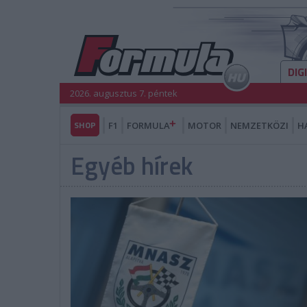
DIG
2026. augusztus 7. péntek
SHOP
F1
FORMULA
MOTOR
NEMZETKÖZI
H
Egyéb hírek