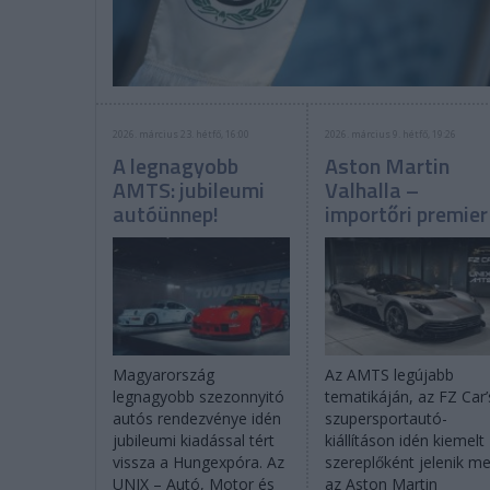
2026. március 23. hétfő, 16:00
2026. március 9. hétfő, 19:26
A legnagyobb
Aston Martin
AMTS: jubileumi
Valhalla –
autóünnep!
importőri premier
Magyarország
Az AMTS legújabb
legnagyobb szezonnyitó
tematikáján, az FZ Car’
autós rendezvénye idén
szupersportautó-
jubileumi kiadással tért
kiállításon idén kiemelt
vissza a Hungexpóra. Az
szereplőként jelenik m
UNIX – Autó, Motor és
az Aston Martin