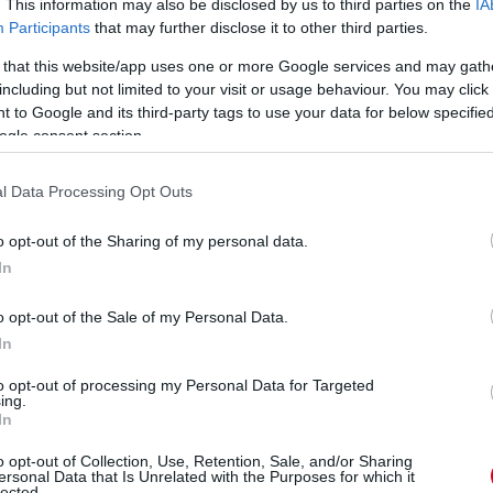
. This information may also be disclosed by us to third parties on the
IA
Participants
that may further disclose it to other third parties.
 a
A #155-ös rajtszámmal
Michelisz Norbert, Vincze
 that this website/app uses one or more Google services and may gath
k
induló Kovács Ferenc
Ferenc, Csomós Miklós:
including but not limited to your visit or usage behaviour. You may click 
Richárd (10 éves) a Béta
ők szerezték meg a
 to Google and its third-party tags to use your data for below specifi
Motorsport Egyesület
dobogós helyezéseket a
ogle consent section.
versenyzőjeként
magyar autóversenyzők
eredményesen
2023-as toplistáján.
abszolválta második
l Data Processing Opt Outs
részletek
szezonját az ifi 65 cc-s
kategóriában.
o opt-out of the Sharing of my personal data.
részletek
In
o opt-out of the Sale of my Personal Data.
korábbi anyagok
In
to opt-out of processing my Personal Data for Targeted
ing.
In
o opt-out of Collection, Use, Retention, Sale, and/or Sharing
ersonal Data that Is Unrelated with the Purposes for which it
lected.