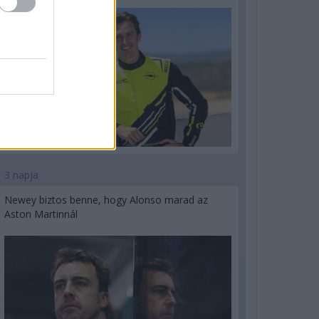
3 napja
Newey biztos benne, hogy Alonso marad az
Aston Martinnál