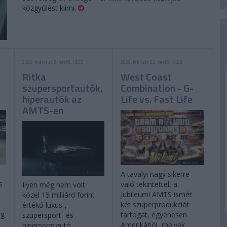
közgyűlést kiírni.
2026. március 2. hétfő, 13:55
2026. február 23. hétfő, 16:23
Ritka
West Coast
szupersportautók,
Combination - G-
hiperautók az
Life vs. Fast Life
AMTS-en
A tavalyi nagy sikerre
s
való tekintettel, a
Ilyen még nem volt:
jubileumi AMTS ismét
közel 15 milliárd forint
két szuperprodukciót
értékű luxus-,
eg
tartogat, egyenesen
szupersport- és
Amerikából, melyek
hipersportautó