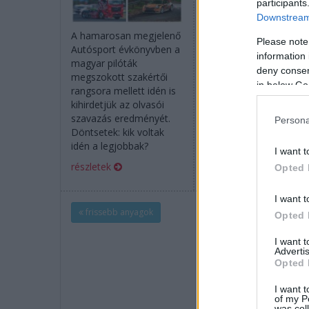
participants
Downstream 
Tökölön gyűltek össze
driftversenyzés
A hamarosan megjelenő
Please note
nagyágyúi a mögöttün
Autósport évkönyvben a
information 
hagyott hétvégén,
magyar pilóták
deny consent
fotóválogatással
megszokott szakértői
in below Go
jelentkezünk az
rangsora mellett idén is
eseményről.
kihirdetjük az olvasói
szavazás eredményét.
Persona
részletek
Döntsetek: kik voltak
idén a legjobbak?
I want t
részletek
Opted 
I want t
frissebb anyagok
Opted 
I want 
Advertis
Opted 
I want t
of my P
was col