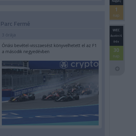
Nagydíj
1
nap
Parc Fermé
WEC
3 órája
Austini 6
órás
Óriási bevétel-visszaesést könyvelhetett el az F1
30
a második negyedévben
nap