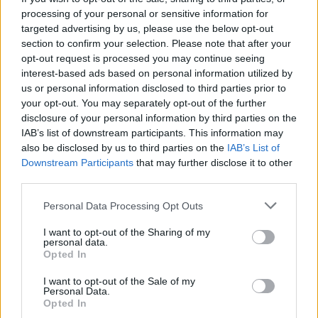
processing of your personal or sensitive information for
targeted advertising by us, please use the below opt-out
section to confirm your selection. Please note that after your
opt-out request is processed you may continue seeing
8 órája
interest-based ads based on personal information utilized by
us or personal information disclosed to third parties prior to
„Jó látni, hogy közel az álom” – Camara az F1-es
your opt-out. You may separately opt-out of the further
pletykákról
disclosure of your personal information by third parties on the
IAB’s list of downstream participants. This information may
also be disclosed by us to third parties on the
IAB’s List of
Downstream Participants
that may further disclose it to other
third parties.
Please note that this website/app uses one or more Google
Personal Data Processing Opt Outs
services and may gather and store information including but
not limited to your visit or usage behaviour. You may click to
I want to opt-out of the Sharing of my
personal data.
grant or deny consent to Google and its third-party tags to
Opted In
use your data for below specified purposes in below Google
consent section.
I want to opt-out of the Sale of my
Personal Data.
Opted In