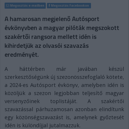
Megosztás e-mailben
Megosztás Facebookon
A hamarosan megjelenő Autósport
évkönyvben a magyar pilóták megszokott
szakértői rangsora mellett idén is
kihirdetjük az olvasói szavazás
eredményét.
A háttérben már javában készül
szerkesztőségünk új szezonösszefoglaló kötete,
a 2024-es Autósport évkönyv, amelyben idén is
közöljük a szezon legjobban teljesítő magyar
versenyzőinek toplistáját. A szakértői
szavazással párhuzamosan azonban elindítunk
egy közönségszavazást is, amelynek győztesét
idén is különdíjjal jutalmazzuk.