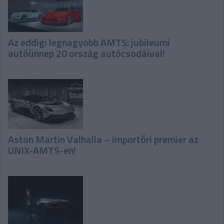
Az eddigi legnagyobb AMTS: jubileumi
autóünnep 20 ország autócsodáival!
Aston Martin Valhalla – importőri premier az
UNIX-AMTS-en!