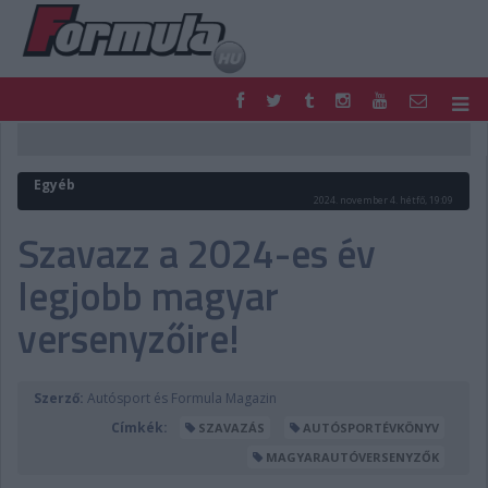
F1
PARC FERMÉ
FORMULA
MOTOR
Egyéb
NEMZETKÖZI
HAZAI
2024. november 4. hétfő, 19:09
RETRO
EGYÉB
Szavazz a 2024-es év
PODCAST
SHOP
legjobb magyar
LIVE
TIPPJÁTÉK
DIGITÁLIS MAGAZIN
PONTÁLLÁSOK
versenyzőire!
VERSENYNAPTÁRAK
Szerző:
Autósport és Formula Magazin
Címkék:
SZAVAZÁS
AUTÓSPORTÉVKÖNYV
MAGYARAUTÓVERSENYZŐK