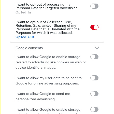
I want to opt-out of processing my
21 órája
Personal Data for Targeted Advertising.
Opted In
MotoGP: Bezzecchi közel egy másodpercet javított a
körrekordon
I want to opt-out of Collection, Use,
Retention, Sale, and/or Sharing of my
Personal Data that Is Unrelated with the
Purposes for which it was collected.
Opted Out
Google consents
I want to allow Google to enable storage
related to advertising like cookies on web or
device identifiers in apps.
I want to allow my user data to be sent to
Google for online advertising purposes.
I want to allow Google to send me
22 órája
personalized advertising.
Sajtó: Az Aston Martintól érkezik Lambiase utódja a Red
I want to allow Google to enable storage
Bullhoz?