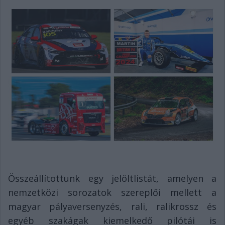
Összeállítottunk egy jelöltlistát, amelyen a
nemzetközi sorozatok szereplői mellett a
magyar pályaversenyzés, rali, ralikrossz és
egyéb szakágak kiemelkedő pilótái is