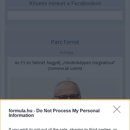
Kövess minket a Facebookon
Parc Fermé
4 órája
Az F1-es Német Nagydíj „mindenképpen megvalósul”
Domenicali szerint
formula.hu -
Do Not Process My Personal
Information
If you wish to opt-out of the sale, sharing to third parties, or