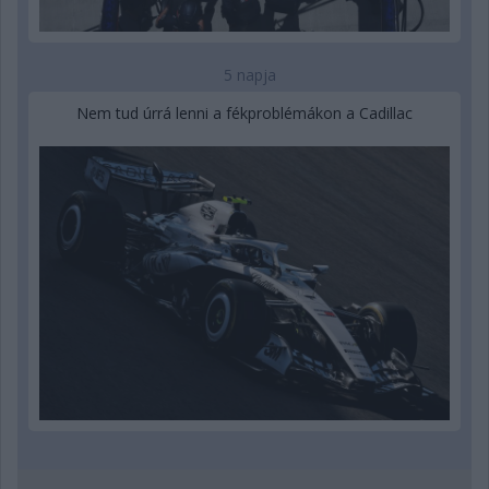
5 napja
Nem tud úrrá lenni a fékproblémákon a Cadillac