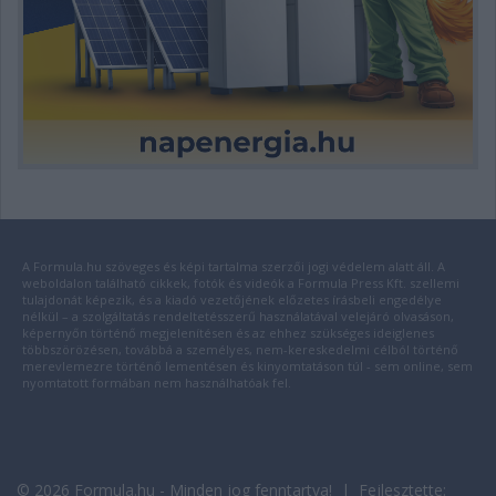
A Formula.hu szöveges és képi tartalma szerzői jogi védelem alatt áll. A
weboldalon található cikkek, fotók és videók a Formula Press Kft. szellemi
tulajdonát képezik, és a kiadó vezetőjének előzetes írásbeli engedélye
nélkül – a szolgáltatás rendeltetésszerű használatával velejáró olvasáson,
képernyőn történő megjelenítésen és az ehhez szükséges ideiglenes
többszörözésen, továbbá a személyes, nem-kereskedelmi célból történő
merevlemezre történő lementésen és kinyomtatáson túl - sem online, sem
nyomtatott formában nem használhatóak fel.
© 2026 Formula.hu - Minden jog fenntartva! | Fejlesztette: