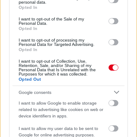
personal data.
grant or deny consent to Google and its third-party tags to
Opted In
use your data for below specified purposes in below Google
consent section.
5 napja
I want to opt-out of the Sale of my
Personal Data.
Lassuló fejlesztési ütemre számít a Red Bull
Opted In
I want to opt-out of processing my
Personal Data for Targeted Advertising.
Opted In
I want to opt-out of Collection, Use,
Retention, Sale, and/or Sharing of my
Personal Data that Is Unrelated with the
Purposes for which it was collected.
Opted Out
Google consents
I want to allow Google to enable storage
related to advertising like cookies on web or
device identifiers in apps.
5 napja
I want to allow my user data to be sent to
Google for online advertising purposes.