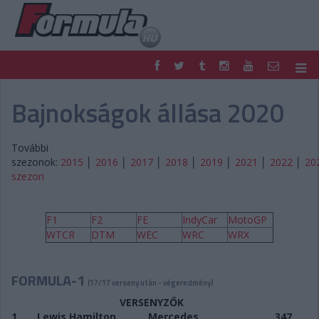
F1
PARC FERMÉ
Bajnokságok állása 2020
FORMULA
MOTOR
NEMZETKÖZI
HAZAI
További
RETRO
EGYÉB
szezonok:
2015
│
2016
│
2017
│
2018
│
2019
│
2021
│
2022
│
20
PODCAST
SHOP
szezon
LIVE
TIPPJÁTÉK
DIGITÁLIS MAGAZIN
PONTÁLLÁSOK
VERSENYNAPTÁRAK
F1
F2
FE
IndyCar
MotoGP
WTCR
DTM
WEC
WRC
WRX
FORMULA-1
(17/17 verseny után - végeredmény)
VERSENYZŐK
1.
Lewis Hamilton
Mercedes
347