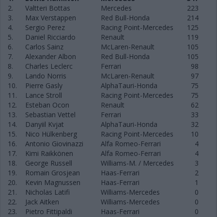
2.
Valtteri Bottas
Mercedes
223
3.
Max Verstappen
Red Bull-Honda
214
4.
Sergio Perez
Racing Point-Mercedes
125
5.
Daniel Ricciardo
Renault
119
6.
Carlos Sainz
McLaren-Renault
105
7.
Alexander Albon
Red Bull-Honda
105
8.
Charles Leclerc
Ferrari
98
9.
Lando Norris
McLaren-Renault
97
10.
Pierre Gasly
AlphaTauri-Honda
75
11.
Lance Stroll
Racing Point-Mercedes
75
12.
Esteban Ocon
Renault
62
13.
Sebastian Vettel
Ferrari
33
14.
Danyiil Kvjat
AlphaTauri-Honda
32
15.
Nico Hülkenberg
Racing Point-Mercedes
10
16.
Antonio Giovinazzi
Alfa Romeo-Ferrari
4
17.
Kimi Raikkönen
Alfa Romeo-Ferrari
4
18.
George Russell
Williams-M. / Mercedes
3
19.
Romain Grosjean
Haas-Ferrari
2
20.
Kevin Magnussen
Haas-Ferrari
1
21.
Nicholas Latifi
Williams-Mercedes
0
22.
Jack Aitken
Williams-Mercedes
0
23.
Pietro Fittipaldi
Haas-Ferrari
0