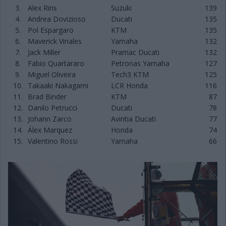
3.
Alex Rins
Suzuki
139
4.
Andrea Dovizioso
Ducati
135
5.
Pol Espargaro
KTM
135
6.
Maverick Vinales
Yamaha
132
7.
Jack Miller
Pramac Ducati
132
8.
Fabio Quartararo
Petronas Yamaha
127
9.
Miguel Oliveira
Tech3 KTM
125
10.
Takaaki Nakagami
LCR Honda
116
11.
Brad Binder
KTM
87
12.
Danilo Petrucci
Ducati
78
13.
Johann Zarco
Avintia Ducati
77
14.
Álex Marquez
Honda
74
15.
Valentino Rossi
Yamaha
66