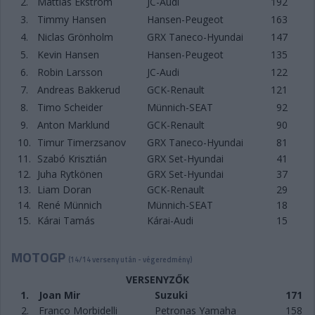
2.
Mattias Ekström
JC-Audi
192
3.
Timmy Hansen
Hansen-Peugeot
163
4.
Niclas Grönholm
GRX Taneco-Hyundai
147
5.
Kevin Hansen
Hansen-Peugeot
135
6.
Robin Larsson
JC-Audi
122
7.
Andreas Bakkerud
GCK-Renault
121
8.
Timo Scheider
Münnich-SEAT
92
9.
Anton Marklund
GCK-Renault
90
10.
Timur Timerzsanov
GRX Taneco-Hyundai
81
11.
Szabó Krisztián
GRX Set-Hyundai
41
12.
Juha Rytkönen
GRX Set-Hyundai
37
13.
Liam Doran
GCK-Renault
29
14.
René Münnich
Münnich-SEAT
18
15.
Kárai Tamás
Kárai-Audi
15
MOTOGP
(14/14 verseny után - végeredmény)
VERSENYZŐK
1.
Joan Mir
Suzuki
171
2.
Franco Morbidelli
Petronas Yamaha
158