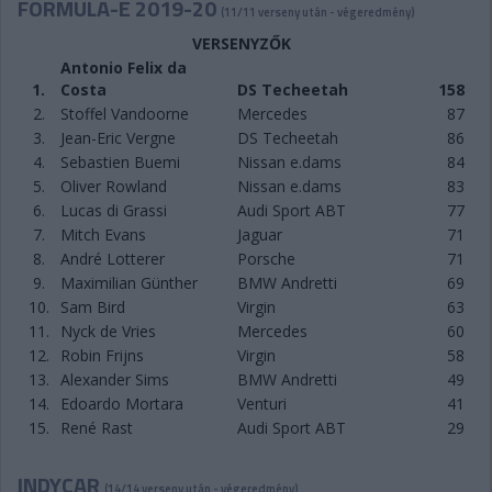
FORMULA-E 2019-20
(11/11 verseny után - végeredmény)
VERSENYZŐK
Antonio Felix da
1.
Costa
DS Techeetah
158
2.
Stoffel Vandoorne
Mercedes
87
3.
Jean-Eric Vergne
DS Techeetah
86
4.
Sebastien Buemi
Nissan e.dams
84
5.
Oliver Rowland
Nissan e.dams
83
6.
Lucas di Grassi
Audi Sport ABT
77
7.
Mitch Evans
Jaguar
71
8.
André Lotterer
Porsche
71
9.
Maximilian Günther
BMW Andretti
69
10.
Sam Bird
Virgin
63
11.
Nyck de Vries
Mercedes
60
12.
Robin Frijns
Virgin
58
13.
Alexander Sims
BMW Andretti
49
14.
Edoardo Mortara
Venturi
41
15.
René Rast
Audi Sport ABT
29
INDYCAR
(14/14 verseny után - végeredmény)