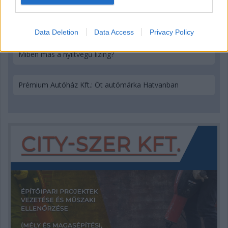
A lucfenyő deszka felhasználási lehetőségei
Data Deletion
Data Access
Privacy Policy
Miben más a nyíltvégű lízing?
Prémium Autóház Kft.: Öt autómárka Hatvanban