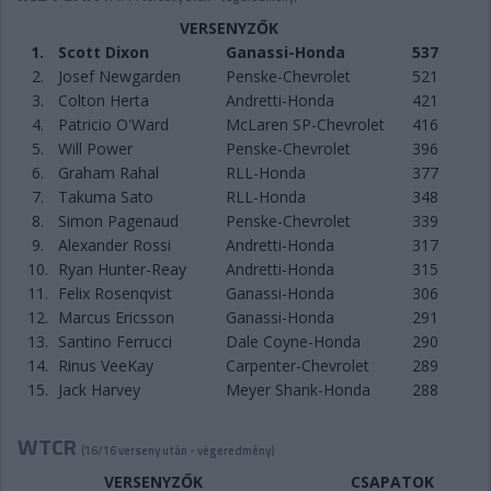
VERSENYZŐK
1.
Scott Dixon
Ganassi-Honda
537
2.
Josef Newgarden
Penske-Chevrolet
521
3.
Colton Herta
Andretti-Honda
421
4.
Patricio O'Ward
McLaren SP-Chevrolet
416
5.
Will Power
Penske-Chevrolet
396
6.
Graham Rahal
RLL-Honda
377
7.
Takuma Sato
RLL-Honda
348
8.
Simon Pagenaud
Penske-Chevrolet
339
9.
Alexander Rossi
Andretti-Honda
317
10.
Ryan Hunter-Reay
Andretti-Honda
315
11.
Felix Rosenqvist
Ganassi-Honda
306
12.
Marcus Ericsson
Ganassi-Honda
291
13.
Santino Ferrucci
Dale Coyne-Honda
290
14.
Rinus VeeKay
Carpenter-Chevrolet
289
15.
Jack Harvey
Meyer Shank-Honda
288
WTCR
(16/16 verseny után - végeredmény)
VERSENYZŐK
CSAPATOK