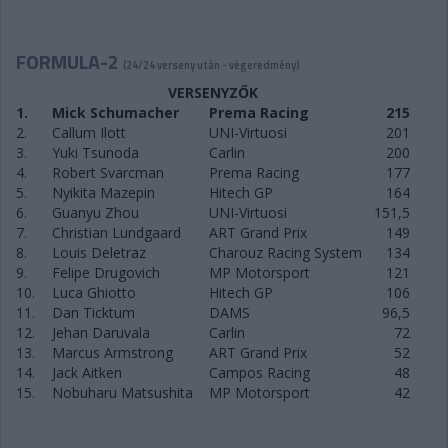
FORMULA-2
(24/24 verseny után - végeredmény)
VERSENYZŐK
1.
Mick Schumacher
Prema Racing
215
2.
Callum Ilott
UNI-Virtuosi
201
3.
Yuki Tsunoda
Carlin
200
4.
Robert Svarcman
Prema Racing
177
5.
Nyikita Mazepin
Hitech GP
164
6.
Guanyu Zhou
UNI-Virtuosi
151,5
7.
Christian Lundgaard
ART Grand Prix
149
8.
Louis Deletraz
Charouz Racing System
134
9.
Felipe Drugovich
MP Motorsport
121
10.
Luca Ghiotto
Hitech GP
106
11.
Dan Ticktum
DAMS
96,5
12.
Jehan Daruvala
Carlin
72
13.
Marcus Armstrong
ART Grand Prix
52
14.
Jack Aitken
Campos Racing
48
15.
Nobuharu Matsushita
MP Motorsport
42