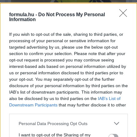
formula.hu -
Do Not Process My Personal
Information
If you wish to opt-out of the sale, sharing to third parties, or
4 napja
processing of your personal or sensitive information for
targeted advertising by us, please use the below opt-out
Newey biztos benne, hogy Alonso marad az Aston
section to confirm your selection. Please note that after your
Martinnál
opt-out request is processed you may continue seeing
interest-based ads based on personal information utilized by
us or personal information disclosed to third parties prior to
your opt-out. You may separately opt-out of the further
disclosure of your personal information by third parties on the
IAB’s list of downstream participants. This information may
also be disclosed by us to third parties on the
IAB’s List of
Downstream Participants
that may further disclose it to other
third parties.
Please note that this website/app uses one or more Google
Personal Data Processing Opt Outs
services and may gather and store information including but
not limited to your visit or usage behaviour. You may click to
I want to opt-out of the Sharing of my