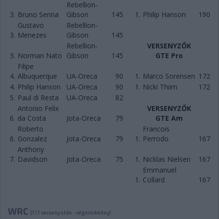
Rebellion-
3.
Bruno Senna
Gibson
145
1.
Philip Hanson
190
Gustavo
Rebellion-
3.
Menezes
Gibson
145
Rebellion-
VERSENYZŐK
3.
Norman Nato
Gibson
145
GTE Pro
Filipe
4.
Albuquerque
UA-Oreca
90
1.
Marco Sorensen
172
4.
Philip Hanson
UA-Oreca
90
1.
Nicki Thiim
172
5.
Paul di Resta
UA-Oreca
82
Antonio Felix
VERSENYZŐK
6.
da Costa
Jota-Oreca
79
GTE Am
Roberto
Francois
6.
Gonzalez
Jota-Oreca
79
1.
Perrodo
167
Anthony
7.
Davidson
Jota-Oreca
75
1.
Nicklas Nielsen
167
Emmanuel
1.
Collard
167
WRC
(7/7 verseny után - végeredmény)