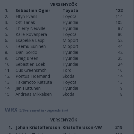
VERSENYZŐK
1.
Sebastien Ogier
Toyota
122
2.
Elfyn Evans
Toyota
114
3.
Ott Tanak
Hyundai
105
4.
Thierry Neuville
Hyundai
87
5.
Kalle Rovanpera
Toyota
80
6.
Esapekka Lappi
M-Sport
52
7.
Teemu Suninen
M-Sport
44
8.
Dani Sordo
Hyundai
42
9.
Craig Breen
Hyundai
25
10.
Sebastien Loeb
Hyundai
24
11.
Gus Greensmith
Ford
16
12.
Pontus Tidemand
Skoda
14
13.
Takamoto Katsuta
Toyota
13
14.
Jari Huttunen
Hyundai
9
15.
Andreas Mikkelsen
Skoda
8
WRX
(8/8 verseny után - végeredmény)
VERSENYZŐK
1.
Johan Kristoffersson
Kristoffersson-VW
219