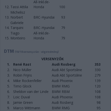
All-Inkl.de-
12.
Tassi Attila
Honda
100
Michelisz
13.
Norbert
BRC-Hyundai
93
Gabriele
14.
Tarquini
BRC-Hyundai
79
Tiago
All-Inkl.de-
15.
Monteiro
Honda
79
DTM
(18/18 verseny után - végeredmény)
VERSENYZŐK
1.
René Rast
Audi Rosberg
353
2.
Nico Müller
Audi Abt Sportsline
330
3.
Robin Frijns
Audi Abt Sportsline
279
4.
Mike Rockenfeller
Audi Phoenix
139
5.
Timo Glock
BMW RMG
120
6.
Sheldon van der Linde
BMW RBM
108
7.
Loic Duval
Audi Phoenix
108
8.
Jamie Green
Audi Rosberg
98
9.
Marco Wittmann
BMW RMG
95