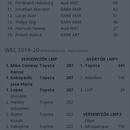
10.
Ferdinand Habsburg
Audi WRT
68
11.
Jonathan Aberdein
BMW RMR
62
12.
Lucas Auer
BMW RMR
51
13.
Philipp Eng
BMW RBM
48
14.
Harrison Newey
Audi WRT
27
15.
Robert Kubica
BMW ART
20
WEC 2019-20
(8/8 verseny után - végeredmény)
VERSENYZŐK LMP
GYÁRTÓK LMP1
1.
Mike Conway
Toyota
207
1.
Toyota
241
Kamui
1.
Kobayashi
Toyota
207
2.
Rebellion
145
Jose Maria
1.
Lopez
Toyota
207
3.
LNT
29
Brendon
2.
Hartley
Toyota
202
Sebastien
2.
Buemi
Toyota
202
VERSENYZŐK LMP2
Kazuki
Filipe
2.
Nakajima
Toyota
202
1.
Albuquerque
190