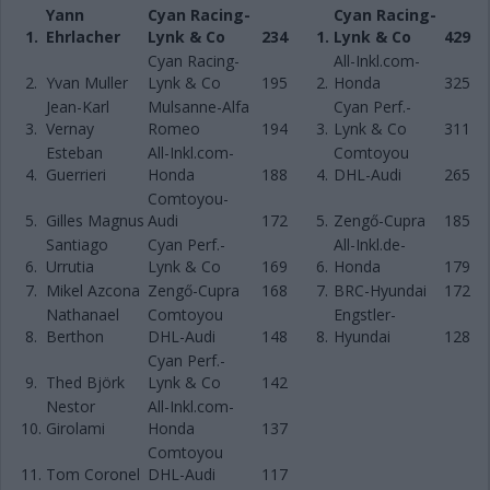
Yann
Cyan Racing-
Cyan Racing-
1.
Ehrlacher
Lynk & Co
234
1.
Lynk & Co
429
Cyan Racing-
All-Inkl.com-
2.
Yvan Muller
Lynk & Co
195
2.
Honda
325
Jean-Karl
Mulsanne-Alfa
Cyan Perf.-
3.
Vernay
Romeo
194
3.
Lynk & Co
311
Esteban
All-Inkl.com-
Comtoyou
4.
Guerrieri
Honda
188
4.
DHL-Audi
265
Comtoyou-
5.
Gilles Magnus
Audi
172
5.
Zengő-Cupra
185
Santiago
Cyan Perf.-
All-Inkl.de-
6.
Urrutia
Lynk & Co
169
6.
Honda
179
7.
Mikel Azcona
Zengő-Cupra
168
7.
BRC-Hyundai
172
Nathanael
Comtoyou
Engstler-
8.
Berthon
DHL-Audi
148
8.
Hyundai
128
Cyan Perf.-
9.
Thed Björk
Lynk & Co
142
Nestor
All-Inkl.com-
10.
Girolami
Honda
137
Comtoyou
11.
Tom Coronel
DHL-Audi
117