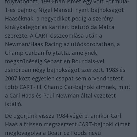
folytatódott, 1993-ban ismét egy volt Formula-
1-es bajnok, Nigel Mansell nyert bajnokságot
Haaséknak, a negyediket pedig a szerény
királykategóriás karriert befutó da Matta
szerezte. A CART összeomlása után a
Newman/Haas Racing az utódsorozatban, a
Champ Carban folytatta, amelynek
megszűnéséig Sebastien Bourdais-vel
zsinórban négy bajnokságot szerzett. 1983 és
2007 közt egyetlen csapat sem örvendhetett
több CART- ill. Champ Car-bajnoki címnek, mint
a Carl Haas és Paul Newman által vezetett
istálló.
De ugorjunk vissza 1984 végére, amikor Carl
Haas a frissen megszerzett CART-bajnoki címet
meglovagolva a Beatrice Foods nevű