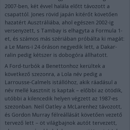
2007-ben, két évvel halála előtt távozott a
csapattól. Jones rövid japán kitérőt követően
hazatért Ausztráliába, ahol egészen 2002-ig
versenyzett, s Tambay is elhagyta a Formula 1-
et, és számos más szériában próbálta ki magát:
a Le Mans-i 24 óráson negyedik lett, a Dakar-
ralin pedig kétszer is dobogóra állhatott.
A Ford-turbók a Benettonhoz kerültek a
következő szezonra, a Lola név pedig a
Larrousse-Calmels istállóhoz, akik ráadásul a
név mellé kasztnit is kaptak – előbbi az ötödik,
utóbbi a kilencedik helyen végzett az 1987-es
szezonban. Neil Oatley a McLarenhez távozott,
és Gordon Murray félreállását követően vezető
tervező lett – öt világbajnok autót tervezett,