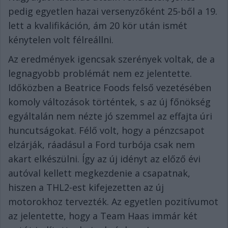
pedig egyetlen hazai versenyzőként 25-ből a 19.
lett a kvalifikáción, ám 20 kör után ismét
kénytelen volt félreállni.
Az eredmények igencsak szerények voltak, de a
legnagyobb problémát nem ez jelentette.
Időközben a Beatrice Foods felső vezetésében
komoly változások történtek, s az új főnökség
egyáltalán nem nézte jó szemmel az effajta úri
huncutságokat. Félő volt, hogy a pénzcsapot
elzárják, ráadásul a Ford turbója csak nem
akart elkészülni. Így az új idényt az előző évi
autóval kellett megkezdenie a csapatnak,
hiszen a THL2-est kifejezetten az új
motorokhoz tervezték. Az egyetlen pozitívumot
az jelentette, hogy a Team Haas immár két