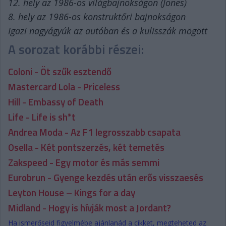
12. hely az 1986-os világbajnokságon (Jones)
8. hely az 1986-os konstruktőri bajnokságon
Igazi nagyágyúk az autóban és a kulisszák mögött
A sorozat korábbi részei:
Coloni - Öt szűk esztendő
Mastercard Lola - Priceless
Hill - Embassy of Death
Life - Life is sh*t
Andrea Moda - Az F1 legrosszabb csapata
Osella - Két pontszerzés, két temetés
Zakspeed - Egy motor és más semmi
Eurobrun - Gyenge kezdés után erős visszaesés
Leyton House – Kings for a day
Midland - Hogy is hívják most a Jordant?
Ha ismerőseid figyelmébe ajánlanád a cikket, megteheted az