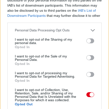
disclosure of your personal information by third parties on the
Hart négyhengeres turbója motorhibával
IAB’s list of downstream participants. This information may
búcsúzott a Formula 1-től.
also be disclosed by us to third parties on the
IAB’s List of
Downstream Participants
that may further disclose it to other
A Beatrice időközben bejelentette, hogy
third parties.
részükről vége a bulinak… A szezon végéig a
Please note that this website/app uses one or more Google
Personal Data Processing Opt Outs
csapat pénze biztosítva volt, így nem volt más
services and may gather and store information including but
esélyük, mint a Ford-motoros THL2-essel olyan
not limited to your visit or usage behaviour. You may click to
I want to opt-out of the Sharing of my
personal data.
eredményeket elérni, amivel kellő szponzori
grant or deny consent to Google and its third-party tags to
Opted In
use your data for below specified purposes in below Google
támogatást lehet szerezni a következő idényre.
consent section.
I want to opt-out of the Sale of my
Monacóban Tambay a szenzációs 8. rajthelyet
Personal Data.
Opted In
szerezte meg első fellépésén az új autóval,
többek közt Rosberget és Piquet-t is megelőzte
I want to opt-out of processing my
Personal Data for Targeted Advertising.
az időmérőn, ám ezúttal sem ért célba egyik
Opted In
versenyző sem, Jones a futam elején, Tambay a
I want to opt-out of Collection, Use,
végén szenvedett balesetet. Belgiumban a
Retention, Sale, and/or Sharing of my
Personal Data that Is Unrelated with the
mérleg egy 10. és egy 16. rajthely újabb kettős
Purposes for which it was collected.
Opted Out
kieséssel, a csapat megbízhatósága egyenesen