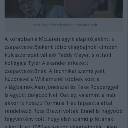
Ross Brawn a kezdetektől a csapattal volt
A korábban a McLaren egyik alapítójaként, s
csapatvezetőjeként több világbajnoki címben
kulcsszerepet vállaló Teddy Mayer, s ottani
kollégája Tyler Alexander érkezett
csapatvezetőnek. A technikai személyzet
húzónevei a Williamsnél többek közt a
világbajnok Alan Jonesszal és Keke Rosberggel
is együtt dolgozó Neil Oatley, valamint a már
akkor is hosszú Formula 1-es tapasztalattal
rendelkező Ross Brawn voltak. Ennél is nagyobb
fegyvertény volt, hogy első számú pilótának
sikerült az 1980-as szezon világbajnokát, Alan