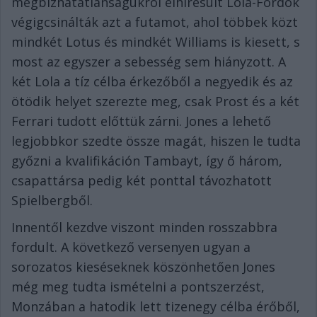
megbízhatatlanságukról elhíresült Lola-Fordok
végigcsinálták azt a futamot, ahol többek közt
mindkét Lotus és mindkét Williams is kiesett, s
most az egyszer a sebesség sem hiányzott. A
két Lola a tíz célba érkezőből a negyedik és az
ötödik helyet szerezte meg, csak Prost és a két
Ferrari tudott előttük zárni. Jones a lehető
legjobbkor szedte össze magát, hiszen le tudta
győzni a kvalifikáción Tambayt, így ő három,
csapattársa pedig két ponttal távozhatott
Spielbergből.
Innentől kezdve viszont minden rosszabbra
fordult. A következő versenyen ugyan a
sorozatos kieséseknek köszönhetően Jones
még meg tudta ismételni a pontszerzést,
Monzában a hatodik lett tizenegy célba érőből,