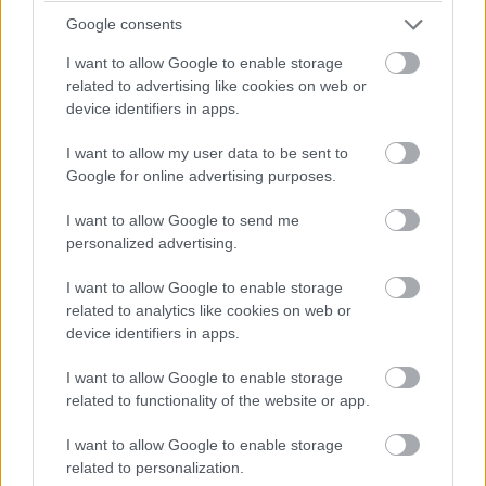
siralmas volt. Jones Kanadában végre valahára
Google consents
célba érésnek örvendhetett, a tizenharmadik
I want to allow Google to enable storage
rajtkockából a tizedik helyre hozta be autóját,
related to advertising like cookies on web or
ám az öröm korántsem lehetett felhőtlen,
device identifiers in apps.
mivel Tambay a reggeli bemelegítő edzésen
I want to allow my user data to be sent to
összetörte autóját, és megsérült.
Google for online advertising purposes.
I want to allow Google to send me
personalized advertising.
I want to allow Google to enable storage
related to analytics like cookies on web or
device identifiers in apps.
I want to allow Google to enable storage
related to functionality of the website or app.
I want to allow Google to enable storage
related to personalization.