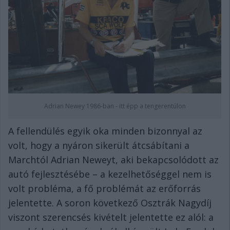
Adrian Newey 1986-ban - itt épp a tengerentúlon
A fellendülés egyik oka minden bizonnyal az
volt, hogy a nyáron sikerült átcsábítani a
Marchtól Adrian Neweyt, aki bekapcsolódott az
autó fejlesztésébe – a kezelhetőséggel nem is
volt probléma, a fő problémát az erőforrás
jelentette. A soron következő Osztrák Nagydíj
viszont szerencsés kivételt jelentette ez alól: a