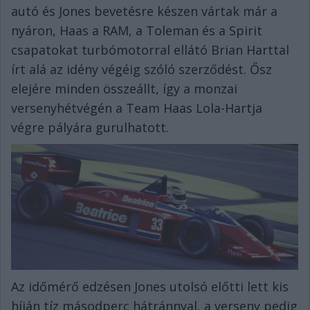
autó és Jones bevetésre készen vártak már a
nyáron, Haas a RAM, a Toleman és a Spirit
csapatokat turbómotorral ellátó Brian Harttal
írt alá az idény végéig szóló szerződést. Ősz
elejére minden összeállt, így a monzai
versenyhétvégén a Team Haas Lola-Hartja
végre pályára gurulhatott.
Az időmérő edzésen Jones utolsó előtti lett kis
híján tíz másodperc hátránnyal, a verseny pedig