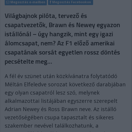
Megosztás e-mailben
Megosztás Facebookon
Világbajnok pilóta, tervező és
csapatvezetők, Brawn és Newey egyazon
istállónál – úgy hangzik, mint egy igazi
álomcsapat, nem? Az F1 előző amerikai
csapatának sorsát egyetlen rossz döntés
pecsételte meg…
A fél év szünet után közkívánatra folytatódó
Méltán Elfeledve sorozat következő darabjában
egy olyan csapatról lesz szó, melynek
alkalmazottai listájában egyszerre szerepelt
Adrian Newey és Ross Brawn neve. Az istálló
vezetőségében csupa tapasztalt és sikeres
szakember nevével találkozhatunk, a