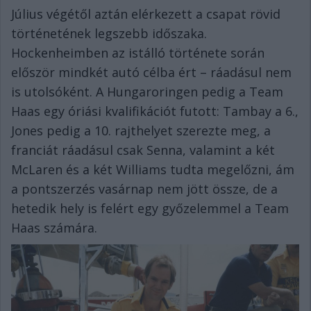
Július végétől aztán elérkezett a csapat rövid
történetének legszebb időszaka.
Hockenheimben az istálló története során
először mindkét autó célba ért – ráadásul nem
is utolsóként. A Hungaroringen pedig a Team
Haas egy óriási kvalifikációt futott: Tambay a 6.,
Jones pedig a 10. rajthelyet szerezte meg, a
franciát ráadásul csak Senna, valamint a két
McLaren és a két Williams tudta megelőzni, ám
a pontszerzés vasárnap nem jött össze, de a
hetedik hely is felért egy győzelemmel a Team
Haas számára.