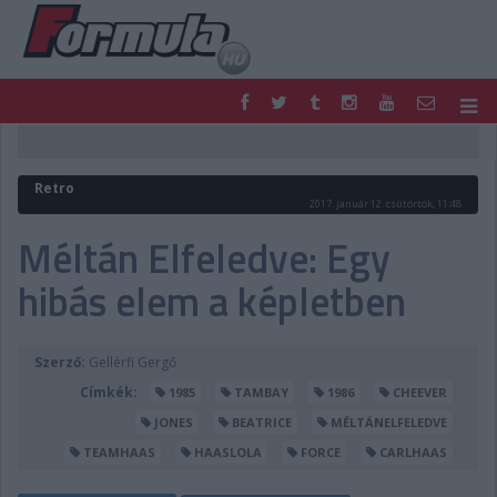
F1
PARC FERMÉ
FORMULA
MOTOR
Retro
NEMZETKÖZI
HAZAI
2017. január 12. csütörtök, 11:48
RETRO
EGYÉB
Méltán Elfeledve: Egy
PODCAST
SHOP
hibás elem a képletben
LIVE
TIPPJÁTÉK
DIGITÁLIS MAGAZIN
PONTÁLLÁSOK
VERSENYNAPTÁRAK
Szerző:
Gellérfi Gergő
Címkék:
1985
TAMBAY
1986
CHEEVER
JONES
BEATRICE
MÉLTÁNELFELEDVE
TEAMHAAS
HAASLOLA
FORCE
CARLHAAS