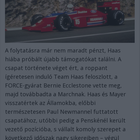
A folytatásra már nem maradt pénzt, Haas
hiába próbált újabb támogatókat találni. A
csapat története véget ért, a roppant
ígéretesen induló Team Haas feloszlott, a
FORCE-gyárat Bernie Ecclestone vette meg,
majd továbbadta a Marchnak. Haas és Mayer
visszatértek az Államokba, előbbi
természetesen Paul Newmannel futtatott
csapatához, utóbbi pedig a Penskénél került
vezető pozícióba, s vállalt komoly szerepet a
következő időszak nagy sikereiben – végül