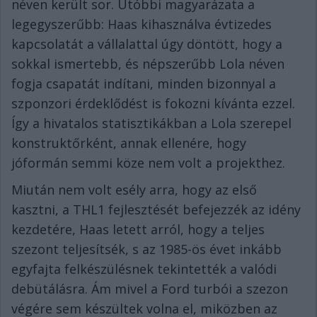
néven került sor. Utóbbi magyarázata a
legegyszerűbb: Haas kihasználva évtizedes
kapcsolatát a vállalattal úgy döntött, hogy a
sokkal ismertebb, és népszerűbb Lola néven
fogja csapatát indítani, minden bizonnyal a
szponzori érdeklődést is fokozni kívánta ezzel.
Így a hivatalos statisztikákban a Lola szerepel
konstruktőrként, annak ellenére, hogy
jóformán semmi köze nem volt a projekthez.
Miután nem volt esély arra, hogy az első
kasztni, a THL1 fejlesztését befejezzék az idény
kezdetére, Haas letett arról, hogy a teljes
szezont teljesítsék, s az 1985-ös évet inkább
egyfajta felkészülésnek tekintették a valódi
debütálásra. Ám mivel a Ford turbói a szezon
végére sem készültek volna el, miközben az