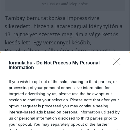
Az 1986-os autó leleplezése
Tambay bemutatkozása impresszívre
sikeredett, hiszen a jacarepaguai idénynyitón a
13. rajthelyet szerezte meg, ám a vége kettős
kiesés lett. Egy versennyel később,
Barcelonában a célba érés végre összejött a
csapatnak, Tambayt az utolsó, nyolcadik helyen
formula.hu -
Do Not Process My Personal
intették le hat kör hátrányban. A harmadik
Information
futamra elkészült az első Ford-motorral szerelt
If you wish to opt-out of the sale, sharing to third parties, or
THL2-es, így Jones már az új konstrukcióval
processing of your personal or sensitive information for
indulhatott neki a hétvégének, ám csak a 21.
targeted advertising by us, please use the below opt-out
rajthelyet tudta elérni, miközben Tambay
section to confirm your selection. Please note that after your
opt-out request is processed you may continue seeing
valósággal parádézott, hiszen a 11. pozícióból
interest-based ads based on personal information utilized by
indulhatott, ám végül ismét műszaki hibák
us or personal information disclosed to third parties prior to
vetettek véget mindkettejük futamának – a
your opt-out. You may separately opt-out of the further