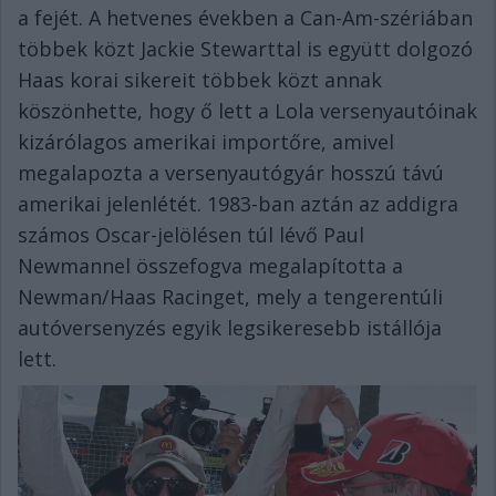
a fejét. A hetvenes években a Can-Am-szériában
többek közt Jackie Stewarttal is együtt dolgozó
Haas korai sikereit többek közt annak
köszönhette, hogy ő lett a Lola versenyautóinak
kizárólagos amerikai importőre, amivel
megalapozta a versenyautógyár hosszú távú
amerikai jelenlétét. 1983-ban aztán az addigra
számos Oscar-jelölésen túl lévő Paul
Newmannel összefogva megalapította a
Newman/Haas Racinget, mely a tengerentúli
autóversenyzés egyik legsikeresebb istállója
lett.