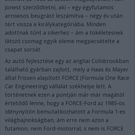
Jonest szerződtetni, aki – egy egyfutamos
arrowsos beugrást leszámítva – négy év után
tért vissza a királykategóriába. Minden
adottnak tűnt a sikerhez – ám a tökéletesnek
látszó csomag egyik eleme megpecsételte a
csapat sorsát.
Az autó fejlesztése egy az angliai Colnbrookban
található gyárban zajlott, mely a Haas és Mayer
által frissen alapított FORCE (Formula One Race
Car Engineering) vállalat székhelye lett. A
történetnek ezen a pontján már-már magától
értetődő lenne, hogy a FORCE-Ford az 1985-ös
idénynyitón bemutatkozhatott a Formula 1-es
világbajnokságban, ám erre nem azon a
futamon, nem Ford-motorral, s nem is FORCE