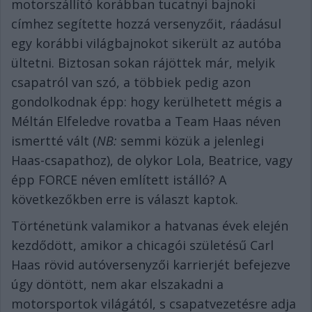
motorszállító korábban tucatnyi bajnoki
címhez segítette hozzá versenyzőit, ráadásul
egy korábbi világbajnokot sikerült az autóba
ültetni. Biztosan sokan rájöttek már, melyik
csapatról van szó, a többiek pedig azon
gondolkodnak épp: hogy kerülhetett mégis a
Méltán Elfeledve rovatba a Team Haas néven
ismertté vált (
NB:
semmi közük a jelenlegi
Haas-csapathoz), de olykor Lola, Beatrice, vagy
épp FORCE néven említett istálló? A
következőkben erre is választ kaptok.
Történetünk valamikor a hatvanas évek elején
kezdődött, amikor a chicagói születésű Carl
Haas rövid autóversenyzői karrierjét befejezve
úgy döntött, nem akar elszakadni a
motorsportok világától, s csapatvezetésre adja