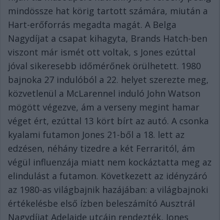
mindössze hat körig tartott számára, miután a
Hart-erőforrás megadta magát. A Belga
Nagydíjat a csapat kihagyta, Brands Hatch-ben
viszont már ismét ott voltak, s Jones ezúttal
jóval sikeresebb időmérőnek örülhetett. 1980
bajnoka 27 indulóból a 22. helyet szerezte meg,
közvetlenül a McLarennel induló John Watson
mögött végezve, ám a verseny megint hamar
véget ért, ezúttal 13 kört bírt az autó. A csonka
kyalami futamon Jones 21-ből a 18. lett az
edzésen, néhány tizedre a két Ferraritól, ám
végül influenzája miatt nem kockáztatta meg az
elindulást a futamon. Következett az idényzáró
az 1980-as világbajnik hazájában: a világbajnoki
értékelésbe első ízben beleszámító Ausztrál
Nagydíjat Adelaide utcáin rendezték, Jones