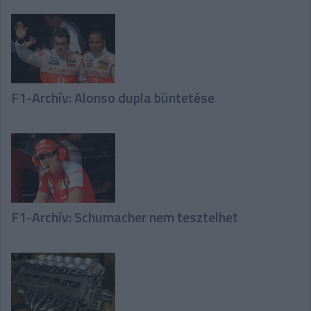
F1-Archív: Alonso dupla büntetése
F1-Archív: Schumacher nem tesztelhet