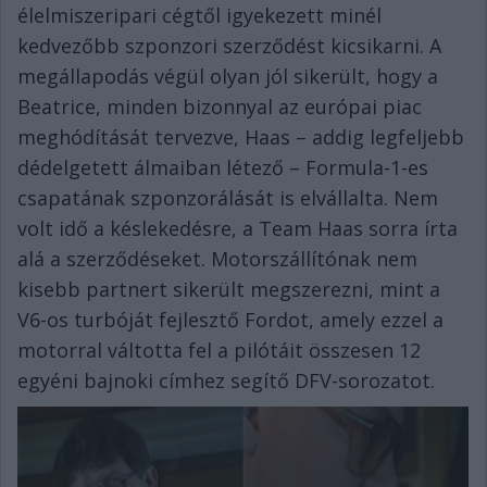
élelmiszeripari cégtől igyekezett minél
kedvezőbb szponzori szerződést kicsikarni. A
megállapodás végül olyan jól sikerült, hogy a
Beatrice, minden bizonnyal az európai piac
meghódítását tervezve, Haas – addig legfeljebb
dédelgetett álmaiban létező – Formula-1-es
csapatának szponzorálását is elvállalta. Nem
volt idő a késlekedésre, a Team Haas sorra írta
alá a szerződéseket. Motorszállítónak nem
kisebb partnert sikerült megszerezni, mint a
V6-os turbóját fejlesztő Fordot, amely ezzel a
motorral váltotta fel a pilótáit összesen 12
egyéni bajnoki címhez segítő DFV-sorozatot.