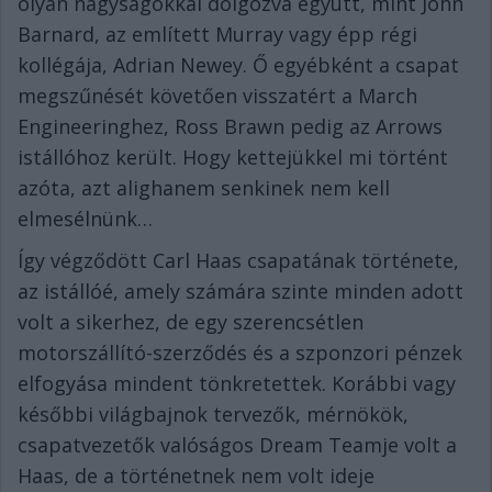
olyan nagyságokkal dolgozva együtt, mint John
Barnard, az említett Murray vagy épp régi
kollégája, Adrian Newey. Ő egyébként a csapat
megszűnését követően visszatért a March
Engineeringhez, Ross Brawn pedig az Arrows
istállóhoz került. Hogy kettejükkel mi történt
azóta, azt alighanem senkinek nem kell
elmesélnünk…
Így végződött Carl Haas csapatának története,
az istállóé, amely számára szinte minden adott
volt a sikerhez, de egy szerencsétlen
motorszállító-szerződés és a szponzori pénzek
elfogyása mindent tönkretettek. Korábbi vagy
későbbi világbajnok tervezők, mérnökök,
csapatvezetők valóságos Dream Teamje volt a
Haas, de a történetnek nem volt ideje