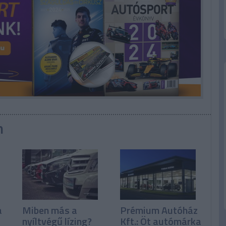
n
a
Miben más a
Prémium Autóház
nyíltvégű lízing?
Kft.: Öt autómárka