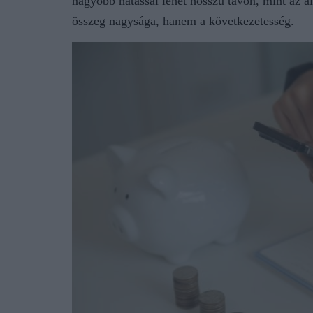
nagyobb hatással lehet hosszú távon, mint az 
összeg nagysága, hanem a következetesség.