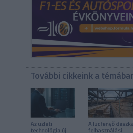
További cikkeink a témába
Az üzleti
A lucfenyő deszk
technológia új
felhasználási