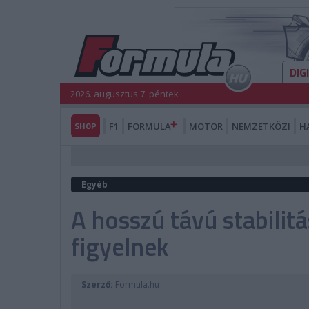
DIG
2026. augusztus 7. péntek
SHOP
F1
FORMULA
MOTOR
NEMZETKÖZI
H
Egyéb
A hosszú távú stabilitá
figyelnek
Szerző:
Formula.hu