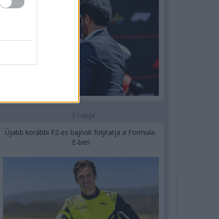
3 napja
Újabb korábbi F2-es bajnok folytatja a Formula-
E-ben