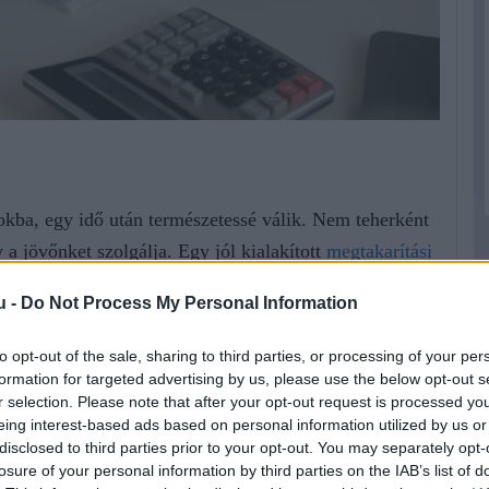
kba, egy idő után természetessé válik. Nem teherként
a jövőnket szolgálja. Egy jól kialakított
megtakarítási
tó és kiszámítható legyen. A Cofidis pénzügyi
u -
Do Not Process My Personal Information
en lehetőséget adnak a tudatos pénzkezelés
to opt-out of the sale, sharing to third parties, or processing of your per
formation for targeted advertising by us, please use the below opt-out s
r selection. Please note that after your opt-out request is processed y
eing interest-based ads based on personal information utilized by us or
 tisztán lássuk a pénzügyeinket. Amikor pontosan
disclosed to third parties prior to your opt-out. You may separately opt-
ndelkezésre, sokkal könnyebb tervezni. Ez a fajta
losure of your personal information by third parties on the IAB’s list of