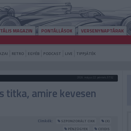
ITÁLIS MAGAZIN
PONTÁLLÁSOK
VERSENYNAPTÁRAK
AZAI
RETRO
EGYÉB
PODCAST
LIVE
TIPPJÁTÉK
2026. május 22. péntek, 07:52
s titka, amire kevesen
Címkék:
SZPONZORÁLT CIKK
(X)
PÉNZÜGYEK
CIFIDIS