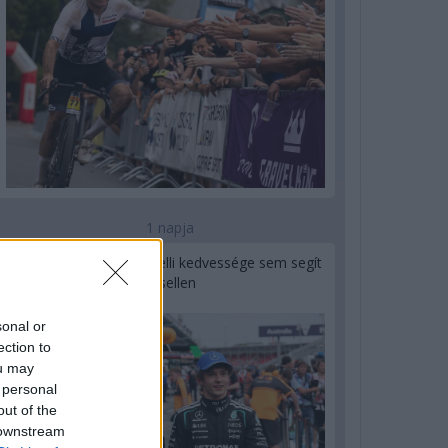
1 napja
Montoya szerint Antonelli kedvessége sem segít
Russellen
sonal or
ection to
ou may
 personal
out of the
 downstream