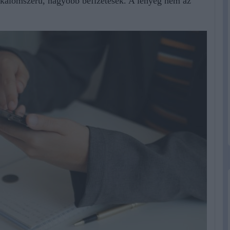
alkalomszerű, nagyobb befizetések. A lényeg nem az