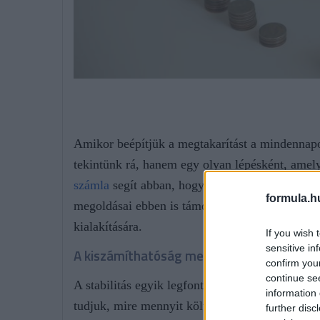
Amikor beépítjük a megtakarítást a mindennapo
tekintünk rá, hanem egy olyan lépésként, amely 
számla
segít abban, hogy ez a folyamat átlátha
formula.h
megoldásai ebben is támogatást nyújtanak, hisz
kialakítására.
If you wish 
sensitive in
A kiszámíthatóság megnyugtató hatása
confirm you
continue se
A stabilitás egyik legfontosabb eleme az, hogy
information 
tudjuk, mire mennyit költünk, és mennyi áll re
further disc