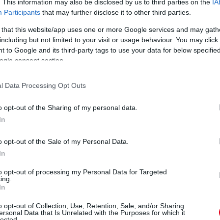
. This information may also be disclosed by us to third parties on the
IA
 hanem mentális megkönnyebbülést is.
Participants
that may further disclose it to other third parties.
m látjuk át a helyzetünket. Amint azonban rendszert
 that this website/app uses one or more Google services and may gath
including but not limited to your visit or usage behaviour. You may click 
nő a kontrollérzet. Ez a kontroll pedig alapvető ahhoz,
 to Google and its third-party tags to use your data for below specifi
et.
ogle consent section.
dnak
l Data Processing Opt Outs
ek. Egy hirtelen kiadás, egy munkahelyi változás vagy
o opt-out of the Sharing of my personal data.
oríthatja az egyensúlyt. Ilyenkor válik igazán
In
o opt-out of the Sale of my Personal Data.
szi, hogy ne kényszerből hozzunk döntéseket. Nem kell
In
ges kompromisszumokat kötni olyan helyzetekben,
to opt-out of processing my Personal Data for Targeted
dolkodás. Ebben segít a megtakarítási számla is, amely
ing.
In
o opt-out of Collection, Use, Retention, Sale, and/or Sharing
ersonal Data that Is Unrelated with the Purposes for which it
lected.