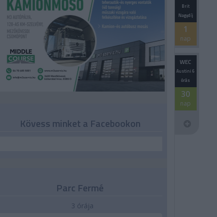
Brit
Nagydíj
1
nap
WEC
Austini 6
órás
30
nap
Kövess minket a Facebookon
Parc Fermé
3 órája