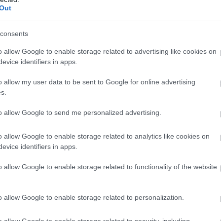
Out
nye, hogy rugalmasságot biztosít. Ha van mozgásterünk,
rezzük magunkat kiszolgáltatottnak. Ez a rugalmasság
consents
lehetőségek kihasználásában is.
o allow Google to enable storage related to advertising like cookies on
trabban hozunk döntéseket. Könnyebben váltunk, ha
evice identifiers in apps.
égekhez. Ez a fajta szabadság az, ami igazán értékessé
o allow my user data to be sent to Google for online advertising
s.
to allow Google to send me personalized advertising.
dése, hanem egyfajta gondolkodásmód eredménye.
o allow Google to enable storage related to analytics like cookies on
hatással van más területekre is. Jobban átgondoljuk a
evice identifiers in apps.
at, és kevésbé engedünk az impulzív választásoknak.
o allow Google to enable storage related to functionality of the website
és olyan alapot teremt, amely hosszú távon is
ítséget nyújtanak, támogatva azt a folyamatot,
o allow Google to enable storage related to personalization.
l, hanem természetes állapot lesz.
o allow Google to enable storage related to security, including