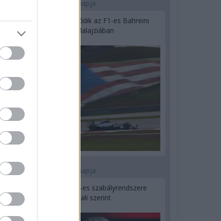
2 napja
Megvan, mikor kezdődik az F1-es Bahreini
Nagydíj Malajziában
3 napja
Ilyen lehet a jövő F1-es szabályrendszere
Domenicali szerint