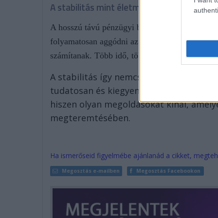
A stabilitás mint életminőség
authenti
A hosszú távú pénzügyi biztonság végső soron
folyamatosan aggódni az anyagiak miatt, több 
számítanak. Több idő, több nyugalom és több le
A stabilitás így nemcsak egy pénzügyi c
tudatosan és kiegyensúlyozottan élhetün
hiszen olyan megoldásokat kínál, amely
megteremtésében.
Ha ismerőseid figyelmébe ajánlanád a cikket, megteh
Megosztás e-mailben
Megosztás Facebookon