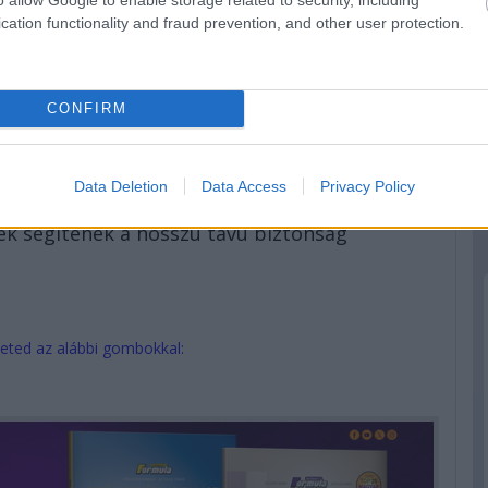
cation functionality and fraud prevention, and other user protection.
 az életminőségünket határozza meg. Amikor nem kell
figyelem jut azokra a dolgokra, amelyek valóban
CONFIRM
hetőség áll rendelkezésre.
él, hanem egy olyan állapot, amelyben
Data Deletion
Data Access
Privacy Policy
k. A Cofidis ebben a szemléletben is partner,
ek segítenek a hosszú távú biztonság
eted az alábbi gombokkal: