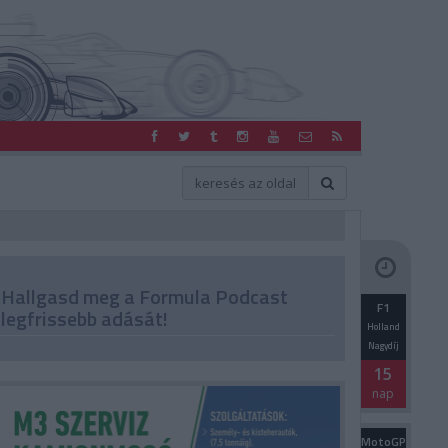
Hallgasd meg a Formula Podcast
F1
legfrissebb adását!
Holland
Nagydíj
15
nap
MotoGP