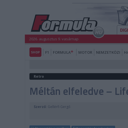
DIG
2026. augusztus 9. vasárnap
SHOP
F1
FORMULA
MOTOR
NEMZETKÖZI
H
Retro
Méltán elfeledve – Life
Szerző:
Gellérfi Gergő