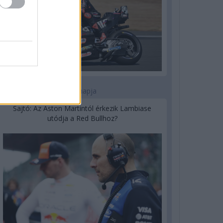
1 napja
Sajtó: Az Aston Martintól érkezik Lambiase
utódja a Red Bullhoz?