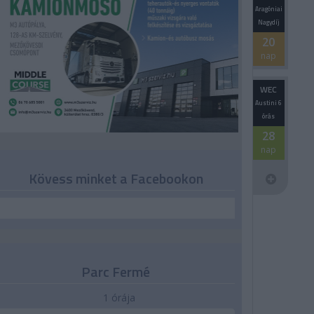
Aragóniai
Nagydíj
20
nap
WEC
Austini 6
órás
28
nap
Kövess minket a Facebookon
Parc Fermé
1 órája