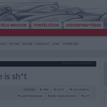
ITÁLIS MAGAZIN
PONTÁLLÁSOK
VERSENYNAPTÁRAK
AZAI
RETRO
EGYÉB
PODCAST
LIVE
TIPPJÁTÉK
2016. május 5. csütörtök, 07:01
 is sh*t
Címkék:
1990
FIRST
GIACOMELLI
GARYBRABHAM
MÉLTÁNELFELEDVE
LIFE