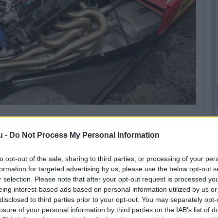
u -
Do Not Process My Personal Information
 terveit eladni, így év végére feladta a
t maga fogja indítani az 1990-es szezonban.
to opt-out of the sale, sharing to third parties, or processing of your per
 – a név családnevének angol megfelelője –,
formation for targeted advertising by us, please use the below opt-out s
m volt meg a megfelelő felszerelése saját
r selection. Please note that after your opt-out request is processed y
eing interest-based ads based on personal information utilized by us or
gy másik az F1-re teljesen alkalmatlan olasz
disclosed to third parties prior to your opt-out. You may separately opt-
ent First Racing kasztnija, mellyel az 1989-es
losure of your personal information by third parties on the IAB’s list of