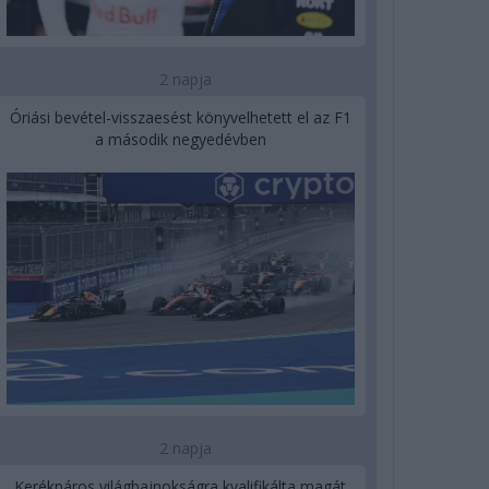
2 napja
Óriási bevétel-visszaesést könyvelhetett el az F1
a második negyedévben
2 napja
Kerékpáros világbajnokságra kvalifikálta magát