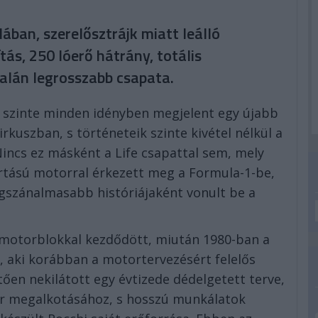
lában, szerelősztrájk miatt leálló
tás, 250 lóerő hátrány, totális
alán legrosszabb csapata.
t szinte minden idényben megjelent egy újabb
rkuszban, s történeteik szinte kivétel nélkül a
Nincs ez másként a Life csapattal sem, mely
rtású motorral érkezett meg a Formula-1-be,
gszánalmasabb históriájaként vonult be a
motorblokkal kezdődött, miután 1980-ban a
t, aki korábban a motortervezésért felelős
tően nekilátott egy évtizede dédelgetett terve,
tor megalkotásához, s hosszú munkálatok