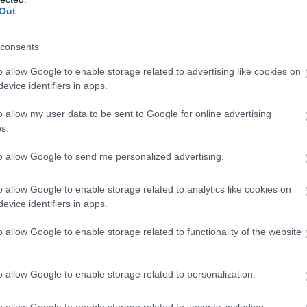
Out
consents
o allow Google to enable storage related to advertising like cookies on
evice identifiers in apps.
o allow my user data to be sent to Google for online advertising
s.
to allow Google to send me personalized advertising.
o allow Google to enable storage related to analytics like cookies on
evice identifiers in apps.
o allow Google to enable storage related to functionality of the website
, egy motorral, tesztek és tartalék-alkatrészek
o allow Google to enable storage related to personalization.
ényű W12 ráadásul hihetetlenül gyengének
delkezett az összes többihez képest. Cserébe a
o allow Google to enable storage related to security, including