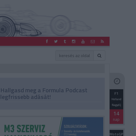
Hallgasd meg a Formula Podcast
F1
legfrissebb adását!
Holland
Nagydíj
14
nap
MotoGP