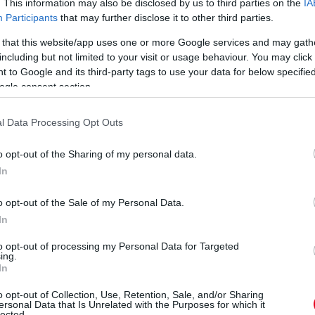
em jutottak el vele.
. This information may also be disclosed by us to third parties on the
IA
Participants
that may further disclose it to other third parties.
 melyet Richard Divila tervei alapján építettek
 that this website/app uses one or more Google services and may gath
készült autót, figyelmeztette a súlyos
including but not limited to your visit or usage behaviour. You may click 
iszont nem vettek ezekről tudomást. Divila ezt
 to Google and its third-party tags to use your data for below specifi
rágcserépnek, majd időzített bombának
ogle consent section.
tesztelni készülő pilótákat, hogy bele ne
l Data Processing Opt Outs
 törvényi úton igyekezett elérni, hogy a nevét
négykerekű koporsóval kapcsolatban. Ez lett
o opt-out of the Sharing of my personal data.
után az időközben Life F35-re keresztelt W12-
In
reléseivel az autóba applikálni, Life L190-nek
o opt-out of the Sale of my Personal Data.
In
to opt-out of processing my Personal Data for Targeted
ing.
In
o opt-out of Collection, Use, Retention, Sale, and/or Sharing
ersonal Data that Is Unrelated with the Purposes for which it
lected.