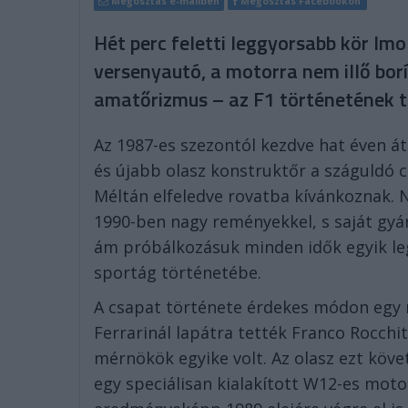
Megosztás e-mailben
Megosztás Facebookon
Hét perc feletti leggyorsabb kör Imo
versenyautó, a motorra nem illő borí
amatőrizmus – az F1 történetének t
Az 1987-es szezontól kezdve hat éven á
és újabb olasz konstruktőr a száguldó ci
Méltán elfeledve rovatba kívánkoznak. 
1990-ben nagy reményekkel, s saját gyá
ám próbálkozásuk minden idők egyik le
sportág történetébe.
A csapat története érdekes módon egy 
Ferrarinál lapátra tették Franco Rocchi
mérnökök egyike volt. Az olasz ezt köve
egy speciálisan kialakított W12-es mo