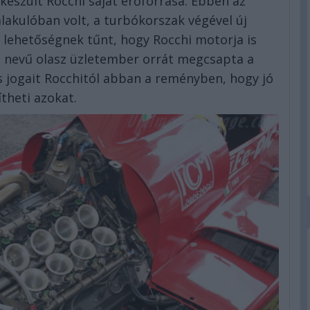
készült Rocchi saját erőforrása. Ebben az
akulóban volt, a turbókorszak végével új
s lehetőségnek tűnt, hogy Rocchi motorja is
a nevű olasz üzletember orrát megcsapta a
s jogait Rocchitól abban a reményben, hogy jó
theti azokat.