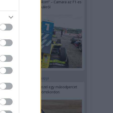
„Jó látni, hogy közel az álom” – Camara az F1-es
pletykákról
1 napja
MotoGP: Bezzecchi közel egy másodpercet
javított a körrekordon