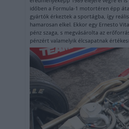
eredményeképp 1989 elejére végre el is 
időben a Formula-1 motortéren épp átal
gyártók érkeztek a sportágba, így reáli
hamarosan elkel. Ekkor egy Ernesto Vit
pénz szaga, s megvásárolta az erőforrá
pénzért valamelyik élcsapatnak értékesí