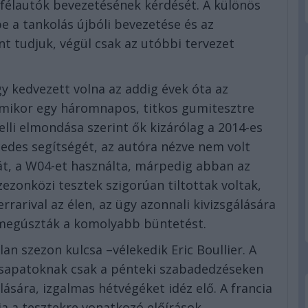
félautók bevezetésének kérdését. A különös
be a tankolás újbóli bevezetése és az
t tudjuk, végül csak az utóbbi tervezet
gy kedvezett volna az addig évek óta az
mikor egy háromnapos, titkos gumitesztre
elli elmondása szerint ők kizárólag a 2014-es
cedes segítségét, az autóra nézve nem volt
ját, a W04-et használta, márpedig abban az
zezonközi tesztek szigorúan tiltottak voltak,
rrarival az élen, az ügy azonnali kivizsgálására
ül megúszták a komolyabb büntetést.
an szezon kulcsa –vélekedik Eric Boullier. A
 csapatoknak csak a pénteki szabadedzéseken
álására, izgalmas hétvégéket idéz elő. A francia
ja a tesztekre vonatkozó előírások