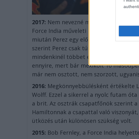
authenti
2017:
Nem nevezné meggondolatlan vers
Force India műveleti igazgatója. A mexikó
miután Perez egy előzési kísérlet követ
szerint Perez csak túl nagy tempót diktá
mindenkinél többet előzött a versenyen.
ennyire, mert bár mexikóit 10 másodper
már nem osztott, nem szorzott, ugyanis
2016:
Megkönnyebbülésként értékelte Le
Wolff. Ezzel a sikerrel a nyolc futam ót
a brit. Az osztrák csapatfőnök szerint
Hamiltonnak a csapattal való viszonyát,
ütközés után különösen szükség volt.
2015:
Bob Fernley, a Force India helyett