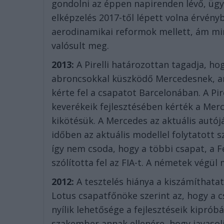
gondolni az éppen napirenden lévő, ügy
elképzelés 2017-től lépett volna érvény
aerodinamikai reformok mellett, ám min
valósult meg.
2013:
A Pirelli határozottan tagadja, ho
abroncsokkal küszködő Mercedesnek, a
kérte fel a csapatot Barcelonában. A Pir
keverékeik fejlesztésében kérték a Mer
kikötésük. A Mercedes az aktuális autó
időben az aktuális modellel folytatott s
így nem csoda, hogy a többi csapat, a Fe
szólította fel az FIA-t. A németek vég
2012:
A tesztelés hiánya a kiszámíthatatl
Lotus csapatfőnöke szerint az, hogy a
nyílik lehetősége a fejlesztéseik kiprób
szakember annak ellenére, hogy javasol