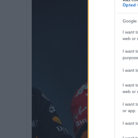
Opted 
Google 
I want t
web or d
I want t
purpose
I want 
I want t
web or d
I want t
or app.
I want t
I want t