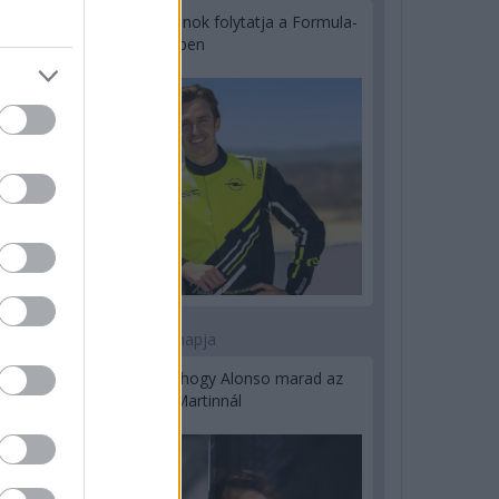
Újabb korábbi F2-es bajnok folytatja a Formula-
E-ben
2 napja
Newey biztos benne, hogy Alonso marad az
Aston Martinnál