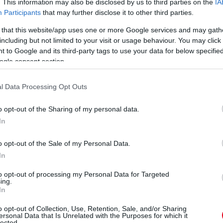
. This information may also be disclosed by us to third parties on the
IA
Participants
that may further disclose it to other third parties.
 that this website/app uses one or more Google services and may gath
tletét. A száguldó cirkusz a feje tetejére állt
including but not limited to your visit or usage behaviour. You may click 
onyos versenyhelyszíneken kvalifikációs
 to Google and its third-party tags to use your data for below specifi
ajtsorrendjét. A többség támogatta az ötletet,
ogle consent section.
e lett volna szükség.
l Data Processing Opt Outs
on tesztelt egy hathengeres motort, amely
eplésre 2021-től – árulta el Fritz Enzinger, a
o opt-out of the Sharing of my personal data.
meghiúsult, mivel a márka a Formula-E-t
In
es motorokat pedig elvetették.
o opt-out of the Sale of my Personal Data.
a kanadai rendőrségen zsarolás ügyében. Egy
In
 évvel korábban zaklatta őt. A nő most pénzt
to opt-out of processing my Personal Data for Targeted
, Raikkönen jogi képviselői pedig
ing.
In
ak, a versenyző jó hírnevének megőrzése
o opt-out of Collection, Use, Retention, Sale, and/or Sharing
ersonal Data that Is Unrelated with the Purposes for which it
lected.