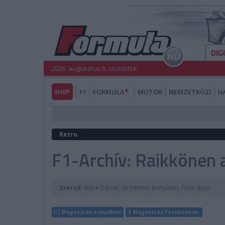
DIG
2026. augusztus 6. csütörtök
SHOP
F1
FORMULA
MOTOR
NEMZETKÖZI
H
Retro
F1-Archív: Raikkönen 
Szerző:
Móré Dániel, Strommer Benjamin, fotó: dppi
Megosztás e-mailben
Megosztás Facebookon