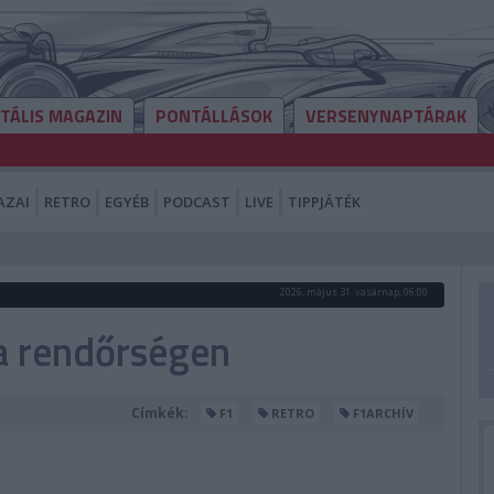
ITÁLIS MAGAZIN
PONTÁLLÁSOK
VERSENYNAPTÁRAK
AZAI
RETRO
EGYÉB
PODCAST
LIVE
TIPPJÁTÉK
2026. május 31. vasárnap, 06:00
a rendőrségen
Címkék:
F1
RETRO
F1ARCHÍV