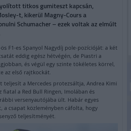
yolított titkos gumiteszt kapcsán,
Mosley-t, kikerül Magny-Cours a
onulni Schumacher – ezek voltak az elmúlt
.
ös F1-es Spanyol Nagydíj pole-pozícióját: a két
csatát eddig egész hétvégén, de Piastri a
gjobban, és végül egy szinte tökéletes körrel,
e az első rajtkockát.
teljesít a Mercedes protezsáltja, Andrea Kimi
z fiatal a Red Bull Ringen, Imolában és
orábbi versenyautójába ült. Habár egyes
t, a csapat közleményben cáfolta, hogy
senyző teljesítményét.