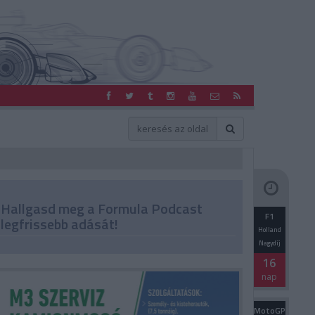
Hallgasd meg a Formula Podcast
F1
legfrissebb adását!
Holland
Nagydíj
16
nap
MotoGP