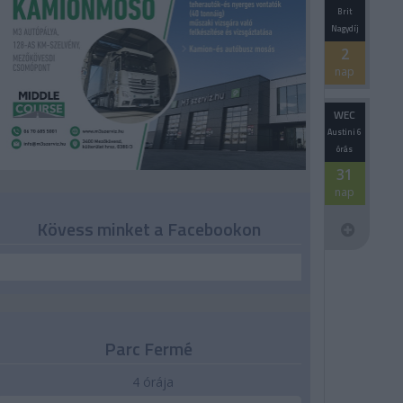
Brit
Nagydíj
2
nap
WEC
Austini 6
órás
31
nap
Kövess minket a Facebookon
Parc Fermé
4 órája