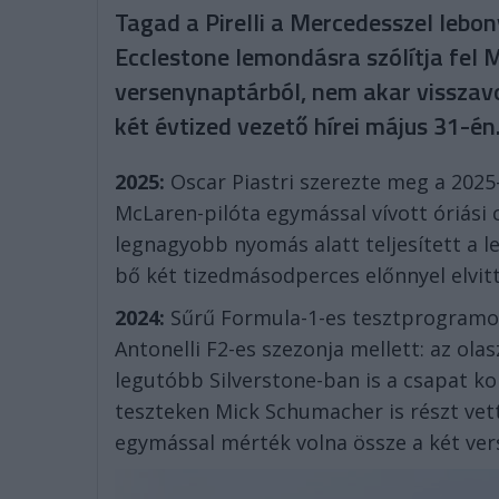
Tagad a Pirelli a Mercedesszel lebon
Ecclestone lemondásra szólítja fel 
versenynaptárból, nem akar visszav
két évtized vezető hírei május 31-én
2025:
Oscar Piastri szerezte meg a 2025-
McLaren-pilóta egymással vívott óriási 
legnagyobb nyomás alatt teljesített a le
bő két tizedmásodperces előnnyel elvitt
2024:
Sűrű Formula-1-es tesztprogramot 
Antonelli F2-es szezonja mellett: az olas
legutóbb Silverstone-ban is a csapat k
teszteken Mick Schumacher is részt vet
egymással mérték volna össze a két ver