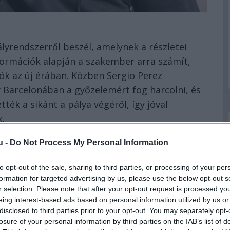
yrendszerről beszél, amelynek a részletei
formációk alapján a szakember arra számít,
ók az új érában. Közben Sergio Perez
y Barcelonában a győzelemért fog harcolni, és
tték a sikánt a pálya végéről, így jóval
.
n a Red Bull bejelentette, hogy két évvel
u -
Do Not Process My Personal Information
ését, így a mexikói egészen 2024 végéig az
to opt-out of the sale, sharing to third parties, or processing of your per
formation for targeted advertising by us, please use the below opt-out s
dvoortban, a 35 éves kimaradás után először
r selection. Please note that after your opt-out request is processed y
ra lesz szükség, hogy a kormányzati ígéretnek
eing interest-based ads based on personal information utilized by us or
disclosed to third parties prior to your opt-out. You may separately opt-
ppal a futam előtt) megszűnjön a közösségi
losure of your personal information by third parties on the IAB’s list of
ölt 2020-as versenyre váltott jegyek érvényesek