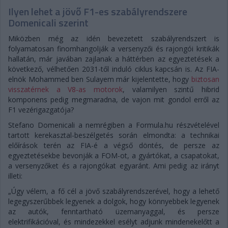
Ilyen lehet a jövő F1-es szabályrendszere
Domenicali szerint
Miközben még az idén bevezetett szabályrendszert is
folyamatosan finomhangolják a versenyzői és rajongói kritikák
hallatán, már javában zajlanak a háttérben az egyeztetések a
következő, vélhetően 2031-től induló ciklus kapcsán is. Az FIA-
elnök Mohammed ben Sulayem már kijelentette, hogy
biztosan
visszatérnek a V8-as motorok
, valamilyen szintű hibrid
komponens pedig megmaradna, de vajon mit gondol erről az
F1 vezérigazgatója?
Stefano Domenicali a nemrégiben a Formula.hu részvételével
tartott kerekasztal-beszélgetés során elmondta: a technikai
előírások terén az FIA-é a végső döntés, de persze az
egyeztetésekbe bevonják a FOM-ot, a gyártókat, a csapatokat,
a versenyzőket és a rajongókat egyaránt. Ami pedig az irányt
illeti:
„Úgy vélem, a fő cél a jövő szabályrendszerével, hogy a lehető
legegyszerűbbek legyenek a dolgok, hogy könnyebbek legyenek
az autók, fenntartható üzemanyaggal, és persze
elektrifikációval, és mindezekkel esélyt adjunk mindenekelőtt a