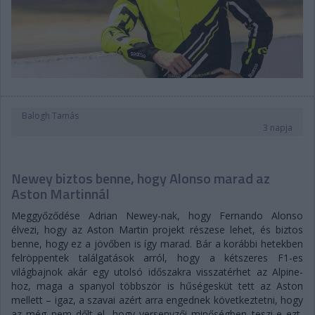
Balogh Tamás
3 napja
Newey biztos benne, hogy Alonso marad az
Aston Martinnál
Meggyőződése Adrian Newey-nak, hogy Fernando Alonso
élvezi, hogy az Aston Martin projekt részese lehet, és biztos
benne, hogy ez a jövőben is így marad. Bár a korábbi hetekben
felröppentek találgatások arról, hogy a kétszeres F1-es
világbajnok akár egy utolsó időszakra visszatérhet az Alpine-
hoz, maga a spanyol többször is hűségesküt tett az Aston
mellett – igaz, a szavai azért arra engednek következtetni, hogy
az még nem dőlt el, hogy versenyzői minőségben teszi-e ezt,