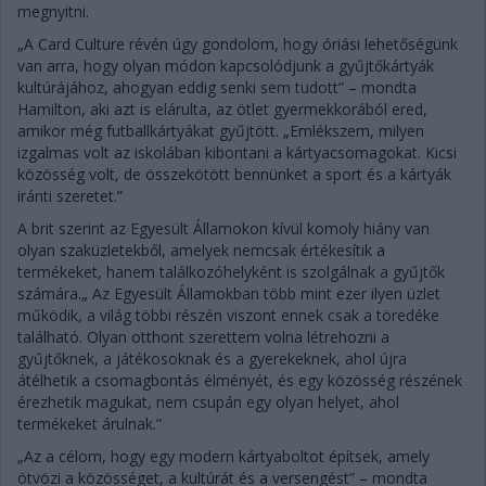
megnyitni.
„A Card Culture révén úgy gondolom, hogy óriási lehetőségünk
van arra, hogy olyan módon kapcsolódjunk a gyűjtőkártyák
kultúrájához, ahogyan eddig senki sem tudott” – mondta
Hamilton, aki azt is elárulta, az ötlet gyermekkorából ered,
amikor még futballkártyákat gyűjtött. „Emlékszem, milyen
izgalmas volt az iskolában kibontani a kártyacsomagokat. Kicsi
közösség volt, de összekötött bennünket a sport és a kártyák
iránti szeretet.”
A brit szerint az Egyesült Államokon kívül komoly hiány van
olyan szaküzletekből, amelyek nemcsak értékesítik a
termékeket, hanem találkozóhelyként is szolgálnak a gyűjtők
számára.„ Az Egyesült Államokban több mint ezer ilyen üzlet
működik, a világ többi részén viszont ennek csak a töredéke
található. Olyan otthont szerettem volna létrehozni a
gyűjtőknek, a játékosoknak és a gyerekeknek, ahol újra
átélhetik a csomagbontás élményét, és egy közösség részének
érezhetik magukat, nem csupán egy olyan helyet, ahol
termékeket árulnak.”
„Az a célom, hogy egy modern kártyaboltot építsek, amely
ötvözi a közösséget, a kultúrát és a versengést” – mondta