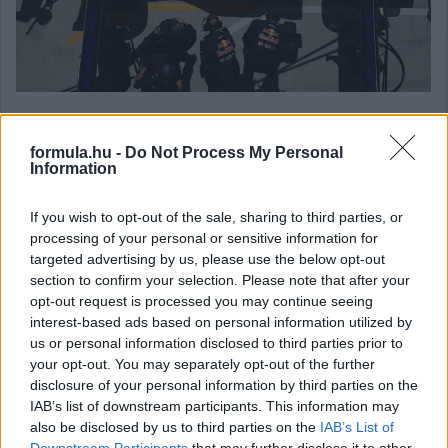
Balogh Tamás
formula.hu -
Do Not Process My Personal
4 napja
Information
If you wish to opt-out of the sale, sharing to third parties, or
Nem tud úrrá lenni a fékproblémákon a Cadillac
processing of your personal or sensitive information for
targeted advertising by us, please use the below opt-out
Hiába hoztak az F1-es Magyar Nagydíjra fejlesztést is hozzá,
section to confirm your selection. Please note that after your
továbbra is szenvednek a fékhűtési problémáktól a Cadillacnél –
opt-out request is processed you may continue seeing
ismerte el Valtteri Bottas. A gond a leglátványosabban
interest-based ads based on personal information utilized by
Spielbergben ütötte fel a fejét, amikor mindkét autó kiesett
us or personal information disclosed to third parties prior to
emiatt az első körökben. Ezért a Formula-1 új csapata a
your opt-out. You may separately opt-out of the further
Hungaroringre már új fékhűtő csatornával készült, de a
kanyarokkal tűzdelt mogyoródi pálya és a hőség ismét előhozta
disclosure of your personal information by third parties on the
a problémát, így Bottas kiállni kényszerült.
IAB’s list of downstream participants. This information may
also be disclosed by us to third parties on the
IAB’s List of
A finn elismerte: a Magyar Nagydíjon bebizonyosodott, hogy
Downstream Participants
that may further disclose it to other