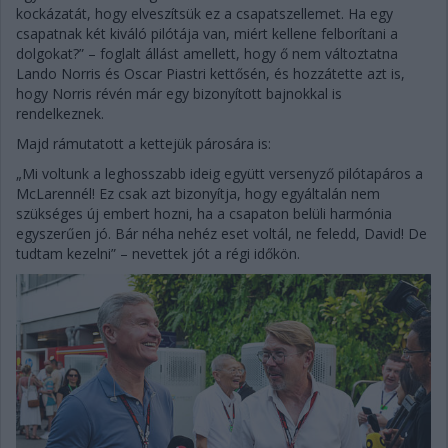
kockázatát, hogy elveszítsük ez a csapatszellemet. Ha egy
csapatnak két kiváló pilótája van, miért kellene felborítani a
dolgokat?” – foglalt állást amellett, hogy ő nem változtatna
Lando Norris és Oscar Piastri kettősén, és hozzátette azt is,
hogy Norris révén már egy bizonyított bajnokkal is
rendelkeznek.
Majd rámutatott a kettejük párosára is:
„Mi voltunk a leghosszabb ideig együtt versenyző pilótapáros a
McLarennél! Ez csak azt bizonyítja, hogy egyáltalán nem
szükséges új embert hozni, ha a csapaton belüli harmónia
egyszerűen jó. Bár néha nehéz eset voltál, ne feledd, David! De
tudtam kezelni” – nevettek jót a régi időkön.