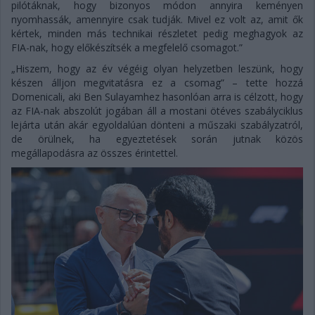
pilótáknak, hogy bizonyos módon annyira keményen
nyomhassák, amennyire csak tudják. Mivel ez volt az, amit ők
kértek, minden más technikai részletet pedig meghagyok az
FIA-nak, hogy előkészítsék a megfelelő csomagot.”
„Hiszem, hogy az év végéig olyan helyzetben leszünk, hogy
készen álljon megvitatásra ez a csomag” – tette hozzá
Domenicali, aki Ben Sulayamhez hasonlóan arra is célzott, hogy
az FIA-nak abszolút jogában áll a mostani ötéves szabályciklus
lejárta után akár egyoldalúan dönteni a műszaki szabályzatról,
de örülnek, ha egyeztetések során jutnak közös
megállapodásra az összes érintettel.