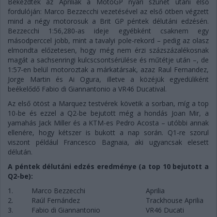
Bekezdtek az Apriliák a MotoGP nyári szünet utáni első
fordulóján: Marco Bezzecchi vezetésével az első ötben végzett
mind a négy motorosuk a Brit GP péntek délutáni edzésén.
Bezzecchi 1:56,280-as ideje egyébként csaknem egy
másodperccel jobb, mint a tavalyi pole-rekord – pedig az olasz
elmondta előzetesen, hogy még nem érzi százszázalékosnak
magát a sachsenringi kulcscsontsérülése és műtétje után –, de
1:57-en belül motoroztak a márkatársak, azaz Raul Fernandez,
Jorge Martin és Ai Ogura, illetve a közéjük egyedüliként
beékelődő Fabio di Giannantonio a VR46 Ducatival.
Az első ötöst a Marquez testvérek követik a sorban, míg a top
10-be és ezzel a Q2-be bejutott még a hondás Joan Mir, a
yamahás Jack Miller és a KTM-es Pedro Acosta – utóbbi annak
ellenére, hogy kétszer is bukott a nap során. Q1-re szorul
viszont például Francesco Bagnaia, aki ugyancsak elesett
délután.
A péntek délutáni edzés eredménye (a top 10 bejutott a
Q2-be):
1.
Marco Bezzecchi
Aprilia
2.
Raúl Fernández
Trackhouse Aprilia
3.
Fabio di Giannantonio
VR46 Ducati