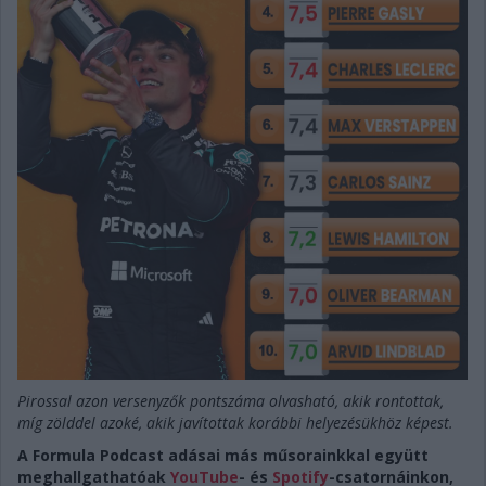
Pirossal azon versenyzők pontszáma olvasható, akik rontottak,
míg zölddel azoké, akik javítottak korábbi helyezésükhöz képest.
A Formula Podcast adásai más műsorainkkal együtt
meghallgathatóak
YouTube
- és
Spotify
-csatornáinkon,