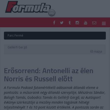
F1
PARC FERMÉ
Parc Fermé
FORMULA
MOTOR
NEMZETKÖZI
HAZAI
Gellérfi Gergő
RETRO
EGYÉB
65 napja
PODCAST
SHOP
LIVE
TIPPJÁTÉK
Erősorrend: Antonelli az élen
DIGITÁLIS MAGAZIN
PONTÁLLÁSOK
VERSENYNAPTÁRAK
Norris és Russell előtt
A Formula Podcast futamértékelő adásainak állandó eleme a
pontozás: a műsoraink négy állandó szereplője, Mészáros Sándor,
Balogh Tamás, Gobodics Tamás és Gellérfi Gergő, az Autósport
évkönyv szerkesztője a mezőny minden tagjának hétvégi
teljesítményét 1 és 10 pont között értékelik. A pontozás során az