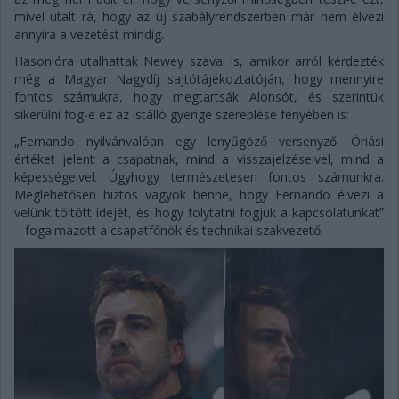
mivel utalt rá, hogy az új szabályrendszerben már nem élvezi
annyira a vezetést mindig.
Hasonlóra utalhattak Newey szavai is, amikor arról kérdezték
még a Magyar Nagydíj sajtótájékoztatóján, hogy mennyire
fontos számukra, hogy megtartsák Alonsót, és szerintük
sikerülni fog-e ez az istálló gyenge szereplése fényében is:
„Fernando nyilvánvalóan egy lenyűgöző versenyző. Óriási
értéket jelent a csapatnak, mind a visszajelzéseivel, mind a
képességeivel. Úgyhogy természetesen fontos számunkra.
Meglehetősen biztos vagyok benne, hogy Fernando élvezi a
velünk töltött idejét, és hogy folytatni fogjuk a kapcsolatunkat”
– fogalmazott a csapatfőnök és technikai szakvezető.