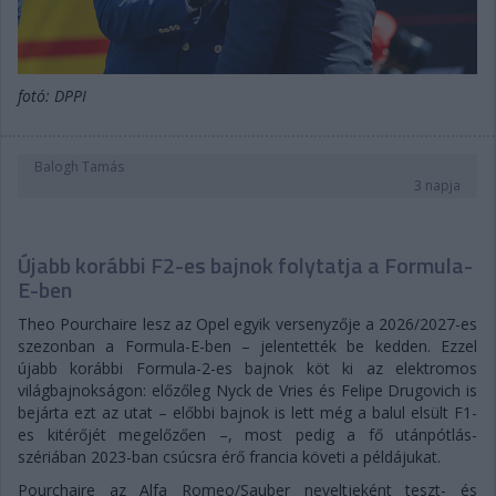
fotó: DPPI
Balogh Tamás
3 napja
Újabb korábbi F2-es bajnok folytatja a Formula-
E-ben
Theo Pourchaire lesz az Opel egyik versenyzője a 2026/2027-es
szezonban a Formula-E-ben – jelentették be kedden. Ezzel
újabb korábbi Formula-2-es bajnok köt ki az elektromos
világbajnokságon: előzőleg Nyck de Vries és Felipe Drugovich is
bejárta ezt az utat – előbbi bajnok is lett még a balul elsült F1-
es kitérőjét megelőzően –, most pedig a fő utánpótlás-
szériában 2023-ban csúcsra érő francia követi a példájukat.
Pourchaire az Alfa Romeo/Sauber neveltjeként teszt- és