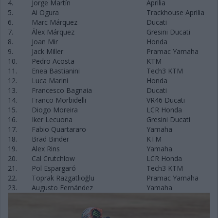
4.
Jorge Martín
Aprilia
5.
Ai Ogura
Trackhouse Aprilia
6.
Marc Márquez
Ducati
7.
Álex Márquez
Gresini Ducati
8.
Joan Mir
Honda
9.
Jack Miller
Pramac Yamaha
10.
Pedro Acosta
KTM
11.
Enea Bastianini
Tech3 KTM
12.
Luca Marini
Honda
13.
Francesco Bagnaia
Ducati
14.
Franco Morbidelli
VR46 Ducati
15.
Diogo Moreira
LCR Honda
16.
Iker Lecuona
Gresini Ducati
17.
Fabio Quartararo
Yamaha
18.
Brad Binder
KTM
19.
Alex Rins
Yamaha
20.
Cal Crutchlow
LCR Honda
21.
Pol Espargaró
Tech3 KTM
22.
Toprak Razgatlıoğlu
Pramac Yamaha
23.
Augusto Fernández
Yamaha