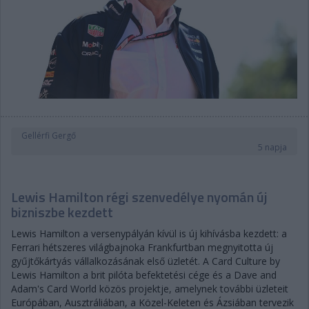
Gellérfi Gergő
5 napja
Lewis Hamilton régi szenvedélye nyomán új
bizniszbe kezdett
Lewis Hamilton a versenypályán kívül is új kihívásba kezdett: a
Ferrari hétszeres világbajnoka Frankfurtban megnyitotta új
gyűjtőkártyás vállalkozásának első üzletét. A Card Culture by
Lewis Hamilton a brit pilóta befektetési cége és a Dave and
Adam's Card World közös projektje, amelynek további üzleteit
Európában, Ausztráliában, a Közel-Keleten és Ázsiában tervezik