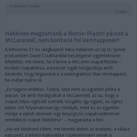
Gobodics Tamás
2 napja
Hakkinen megtartaná a Norris-Piastri párost a
McLarennél, nem borítaná fel Verstappenért
A kétszeres F1-es világbajnok Mika Hakkinen az Up to Speed
podcastben David Coultharddal beszélgetve egyértelműen
kifejtette, mit tenne, ha ő lenne a McLaren csapatfőnöke –
korábbi csapattársa, a podcast egyik házigazdája arról
kérdezte, hogy leigazolná-e a wokingiakhoz Max Verstappent,
ha esélye nyílna rá.
„Ez nagyon érdekes. Tudod, Max nem az egyetlen pilóta a
piacon. De amit mindig látok a McLarennél, az az, hogy a
csapat teljes egészét szeretik vizsgálni, így együtt, az egész
képet. Ezt folyamatosan így csinálják, mert ez az egyetlen
módja a valódi sikernek: egy lenyűgöző csapatszellemmel
rendelkező csapat felépítése” – magyarázta a finn.
„Ha azt kérdezed tőlem, mit tennék ebben az esetben, a válasz
egyszerű: a lehető legkisebbre csökkenteném annak a