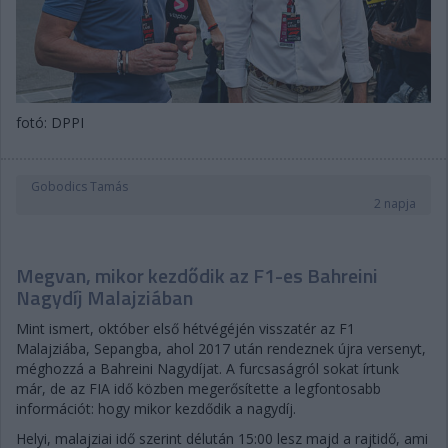
fotó: DPPI
Gobodics Tamás
2 napja
Megvan, mikor kezdődik az F1-es Bahreini
Nagydíj Malajziában
Mint ismert, október első hétvégéjén visszatér az F1
Malajziába, Sepangba, ahol 2017 után rendeznek újra versenyt,
méghozzá a Bahreini Nagydíjat. A furcsaságról sokat írtunk
már, de az FIA idő közben megerősítette a legfontosabb
információt: hogy mikor kezdődik a nagydíj.
Helyi, malajziai idő szerint délután 15:00 lesz majd a rajtidő, ami