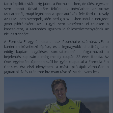
tartalékpilótai státuszig jutott a Formula-1-ben, de ülést egyszer
sem kapott. Rövid időre feltűnt az IndyCarban az Arrow
McLarennél, majd leginkább a sportautózás felé fordult: tavaly
az ELMS-ben szerepelt, idén pedig a WEC-ben indul a Peugeot
gyári pilótájaként. Az F1-gyel sem veszítette el teljesen a
kapcsolatot, a Mercedes igazolta le fejlesztőversenyzőnek az
idei esztendőre.
A Formula-E egy új kaland lesz Pourchaire számára: „Ez a
karrierem következő lépése, és a legnagyobb lehetőség, amit
eddig kaptam együléses sorozatokban” – fogalmazott a
bejelentés kapcsán a még mindig csupán 22 éves francia. Az
Opel egyébként újonnan száll be gyári csapattal a Formula-E a
Gen4-es éra első idényében, a másik pilótájuk várhatóan a
Jaguartól tíz év után már biztosan távozó Mitch Evans lesz.