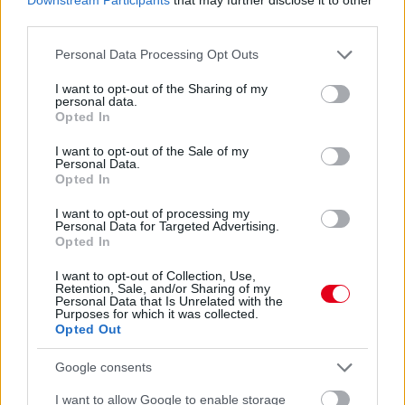
újítás ide vagy oda, nagyobb légáramlásra van szükség a
third parties.
fékeknél, még ha extrém is volt a helyszín meg a hőmérséklet.
Bottas a konkrét gondokat is részletezte a Crash.net hasábjain:
Please note that this website/app uses one or more Google
Personal Data Processing Opt Outs
„A fékek egyszerűen túlmelegednek, és eljutunk arra a pontra,
services and may gather and store information including but
amikor belül minden elkezd égni. És ez nyilván mindent
not limited to your visit or usage behaviour. You may click to
I want to opt-out of the Sharing of my
tönkretesz. Tulajdonképpen a bevezető körömben teljesen
personal data.
grant or deny consent to Google and its third-party tags to
elszálltak a fékek, mert szerintem a fékvezetékek elégtek. Ezért
Opted In
use your data for below specified purposes in below Google
kellett a bokszbejárati fal mellett megállnom az autóval.”
consent section.
I want to opt-out of the Sale of my
Personal Data.
Opted In
I want to opt-out of processing my
Personal Data for Targeted Advertising.
Opted In
I want to opt-out of Collection, Use,
Retention, Sale, and/or Sharing of my
Personal Data that Is Unrelated with the
Purposes for which it was collected.
Opted Out
Google consents
I want to allow Google to enable storage