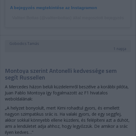
A bejegyzés megtekintése az Instagramon
Valtteri Bottas (@valtteribottas) által megosztott bejegyzés
Gobodics Tamás
1 napja
Montoya szerint Antonelli kedvessége sem
segít Russellen
A Mercedes házon belüli küzdelemről beszélve a korábbi pilóta,
Juan Pablo Montoya így fogalmazott az F1 hivatalos
weboldalának:
„A helyzet bonyolult, mert Kimi rohadtul gyors, és emellett
nagyon szimpatikus srác is. Ha valaki gyors, de egy seggfej,
akkor sokkal könnyebb ellene küzdeni, és felépíteni azt a dühöt,
ami a lendületet adja ahhoz, hogy legyőzzük. De amikor a srác
ilyen kedves…”