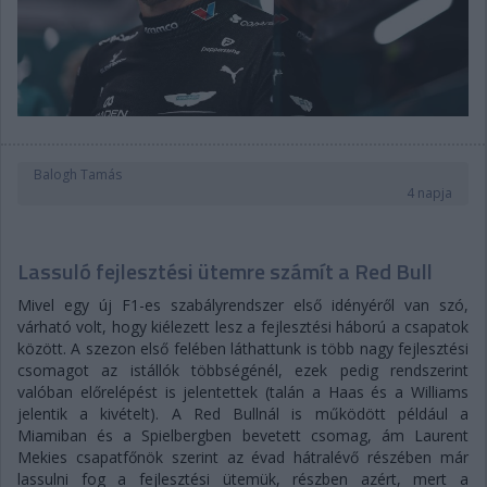
Balogh Tamás
4 napja
Lassuló fejlesztési ütemre számít a Red Bull
Mivel egy új F1-es szabályrendszer első idényéről van szó,
várható volt, hogy kiélezett lesz a fejlesztési háború a csapatok
között. A szezon első felében láthattunk is több nagy fejlesztési
csomagot az istállók többségénél, ezek pedig rendszerint
valóban előrelépést is jelentettek (talán a Haas és a Williams
jelentik a kivételt). A Red Bullnál is működött például a
Miamiban és a Spielbergben bevetett csomag, ám Laurent
Mekies csapatfőnök szerint az évad hátralévő részében már
lassulni fog a fejlesztési ütemük, részben azért, mert a