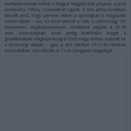
kerékpározásnak hódolt a Magyar Nagydíj után párjával, a profi
kerékpáros Tiffany Cromwell-lel együtt. A finn pilóta korábban
beszélt arról, hogy szeretne ebben a sportágban is magasabb
szintre eljutni – nos, ez most sikerült is neki: a csehországi 131
kilométeres világkupaversenyen ötödikként végzett a 35-39
éves korosztályban, ezzel pedig kvalifikálta magát a
gravelkerékpár-világbajnokságra! Erről maga Bottas számolt be
a közösségi oldalán – igaz, a vb-t október 10-11-én rendezik
Ausztráliában, ami ütközik az F1-es Szingapúri Nagydíjjal.