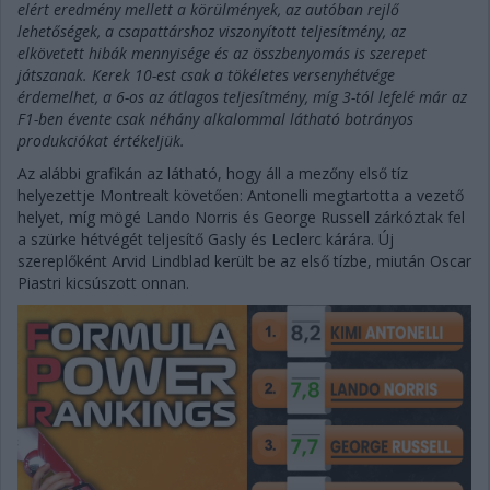
elért eredmény mellett a körülmények, az autóban rejlő
lehetőségek, a csapattárshoz viszonyított teljesítmény, az
elkövetett hibák mennyisége és az összbenyomás is szerepet
játszanak. Kerek 10-est csak a tökéletes versenyhétvége
érdemelhet, a 6-os az átlagos teljesítmény, míg 3-tól lefelé már az
F1-ben évente csak néhány alkalommal látható botrányos
produkciókat értékeljük.
Az alábbi grafikán az látható, hogy áll a mezőny első tíz
helyezettje Montrealt követően: Antonelli megtartotta a vezető
helyet, míg mögé Lando Norris és George Russell zárkóztak fel
a szürke hétvégét teljesítő Gasly és Leclerc kárára. Új
szereplőként Arvid Lindblad került be az első tízbe, miután Oscar
Piastri kicsúszott onnan.