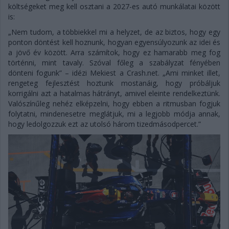
költségeket meg kell osztani a 2027-es autó munkálatai között
is:
„Nem tudom, a többiekkel mi a helyzet, de az biztos, hogy egy
ponton döntést kell hoznunk, hogyan egyensúlyozunk az idei és
a jövő év között. Arra számítok, hogy ez hamarabb meg fog
történni, mint tavaly. Szóval főleg a szabályzat fényében
dönteni fogunk” – idézi Mekiest a Crash.net. „Ami minket illet,
rengeteg fejlesztést hoztunk mostanáig, hogy próbáljuk
korrigálni azt a hatalmas hátrányt, amivel eleinte rendelkeztünk.
Valószínűleg nehéz elképzelni, hogy ebben a ritmusban fogjuk
folytatni, mindenesetre meglátjuk, mi a legjobb módja annak,
hogy ledolgozzuk ezt az utolsó három tizedmásodpercet.”