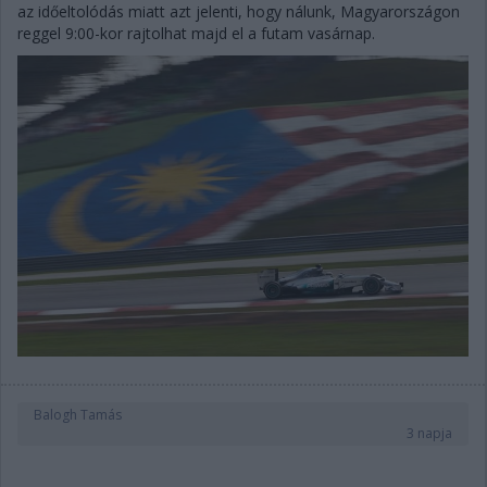
az időeltolódás miatt azt jelenti, hogy nálunk, Magyarországon
reggel 9:00-kor rajtolhat majd el a futam vasárnap.
Balogh Tamás
3 napja