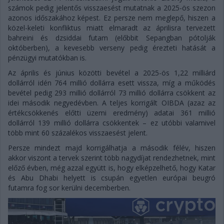
számok pedig jelentős visszaesést mutatnak a 2025-ös szezon
azonos időszakához képest. Ez persze nem meglepő, hiszen a
közel-keleti konfliktus miatt elmaradt az áprilisra tervezett
bahreini és dzsiddai futam (előbbit Sepangban pótolják
októberben), a kevesebb verseny pedig érezteti hatását a
pénzügyi mutatókban is.
Az április és június közötti bevétel a 2025-ös 1,22 milliárd
dollárról idén 764 millió dollárra esett vissza, míg a működés
bevétel pedig 293 millió dollárról 73 millió dollárra csökkent az
idei második negyedévben. A teljes korrigált OIBDA (azaz az
értékcsökkenés előtti üzemi eredmény) adatai 361 millió
dollárról 139 millió dollárra csökkentek – ez utóbbi valamivel
több mint 60 százalékos visszaesést jelent.
Persze mindezt majd korrigálhatja a második félév, hiszen
akkor viszont a tervek szerint több nagydíjat rendezhetnek, mint
előző évben, még azzal együtt is, hogy elképzelhető, hogy Katar
és Abu Dhabi helyett is csupán egyetlen európai beugró
futamra fog sor kerülni decemberben.