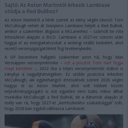
Sajtó: Az Aston Martintól érkezik Lambiase
utódja a Red Bullhoz?
Az Aston Martintól a hírek szerint az idény végén távozó Tom
McCullough veheti át Gianpiero Lambiase helyét a Red Bullnál,
amikor a szakember átigazol a McLarenhez – számolt be róla
értesülései alapján a BILD. Lambiase a 2027-es szezon után
hagyja el az energiaitalosokat a wokingi istálló kedvéért, ahol
vezető versenyigazgatóként fog tevékenykedni.
A GP becenévre hallgató szakember azon túl, hogy Max
Verstappen versenymérnöke –
ezt a posztot Tom Hart fogja
majd betölteni
–, 2022 óta a teljes versenymérnöki stábot is
irányítja a nagydíjhétvégéken. Ez utóbbi pozícióra érkezhet
McCullough, aki egybehangzó értesülések szerint 2026 végén
hagyja el az Aston Martint, ahol volt többek között
teljesítményigazgató is. Azt egyelőre nem tudni, mikor állhat
munkába McCullough a Red Bullnál, de a dátumok alapján jó
esély van rá, hogy 2027-et „kertészkedési szabadsággal” tölti,
hogy 2028-ban egyből válthassa Lambiasét.