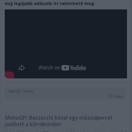
míg legújabb adásunk itt tekinthető meg:
Balogh Tamás
11 órája
MotoGP: Bezzecchi közel egy másodpercet
javított a körrekordon