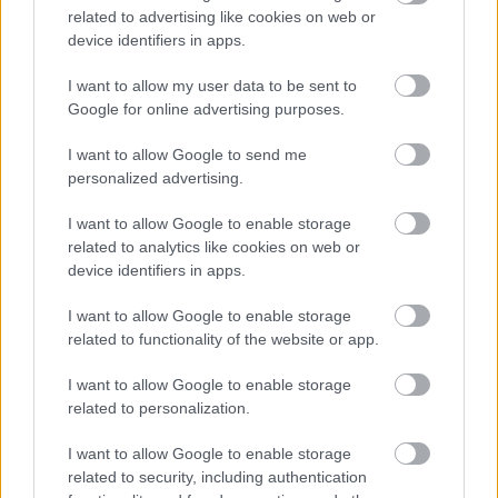
related to advertising like cookies on web or
device identifiers in apps.
Gellérfi Gergő
5 napja
I want to allow my user data to be sent to
Google for online advertising purposes.
Marko szerint a szurkolók nem tudják, mi
I want to allow Google to send me
történik valójában
personalized advertising.
A Red Bull korábbi tanácsadója, Helmut Marko szerint ugyan
I want to allow Google to enable storage
látványosabbá váltak a Formula–1-es futamok a 2026-os
related to analytics like cookies on web or
szabályok bevezetése óta, de sok előzés nem feltétlenül a
device identifiers in apps.
versenyzők képességeit tükrözi. Az osztrák szakember úgy véli,
a szurkolók többsége nem is tudja, hogy számos manőver
I want to allow Google to enable storage
hátterében technikai okok állnak.
related to functionality of the website or app.
A Blick veterán újságírója, Roger Benoit arról írt, hogy barátai,
Bernie Ecclestone, Peter Sauber és Marko továbbra is szinte
I want to allow Google to enable storage
minden szabadedzést, időmérőt és futamot figyelemmel követ.
related to personalization.
„Lenyűgöz a nézők lelkesedése. A futamok általában
izgalmasak. Legutóbb például Magyarországon is, ahol
I want to allow Google to enable storage
korábban gyakran előzés nélküli vonatozást láthattunk” –
related to security, including authentication
mondta Marko, aki ugyanakkor úgy érzi, a 2026-os technikai