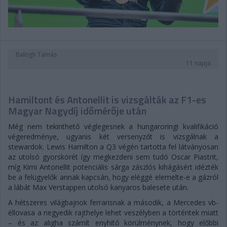
Balogh Tamás
11 napja
Hamiltont és Antonellit is vizsgálták az F1-es
Magyar Nagydíj időmérője után
Még nem tekinthető véglegesnek a hungaroringi kvalifikáció
végeredménye, ugyanis két versenyzőt is vizsgálnak a
stewardok. Lewis Hamilton a Q3 végén tartotta fel látványosan
az utolsó gyorskörét így megkezdeni sem tudó Oscar Piastrit,
míg Kimi Antonellit potenciális sárga zászlós kihágásért idézték
be a felügyelők annak kapcsán, hogy eléggé elemelte-e a gázról
a lábát Max Verstappen utolsó kanyaros balesete után.
A hétszeres világbajnok ferrarisnak a második, a Mercedes vb-
éllovasa a negyedik rajthelye lehet veszélyben a történtek miatt
– és az aligha számít enyhítő körülménynek, hogy előbbi