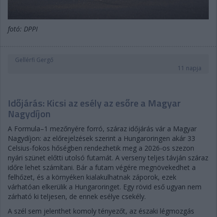
fotó: DPPI
Gellérfi Gergő
11 napja
Időjárás: Kicsi az esély az esőre a Magyar
Nagydíjon
A Formula–1 mezőnyére forró, száraz időjárás vár a Magyar
Nagydíjon: az előrejelzések szerint a Hungaroringen akár 33
Celsius-fokos hőségben rendezhetik meg a 2026-os szezon
nyári szünet előtti utolsó futamát. A verseny teljes távján száraz
időre lehet számítani. Bár a futam végére megnövekedhet a
felhőzet, és a környéken kialakulhatnak záporok, ezek
várhatóan elkerülik a Hungaroringet. Egy rövid eső ugyan nem
zárható ki teljesen, de ennek esélye csekély.
A szél sem jelenthet komoly tényezőt, az északi légmozgás