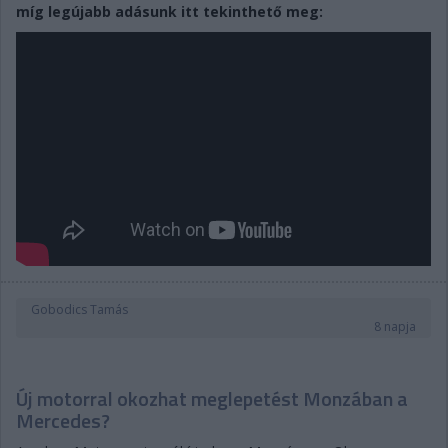
míg legújabb adásunk itt tekinthető meg:
Gobodics Tamás
8 napja
Új motorral okozhat meglepetést Monzában a
Mercedes?