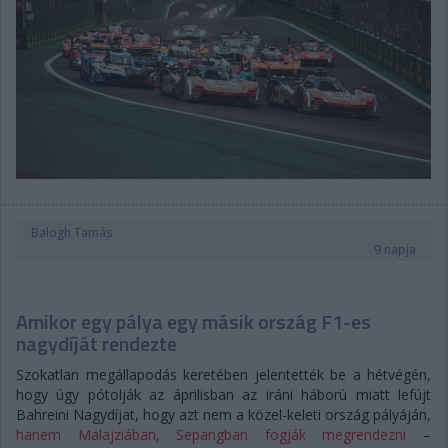
Balogh Tamás
9 napja
Amikor egy pálya egy másik ország F1-es
nagydíját rendezte
Szokatlan megállapodás keretében jelentették be a hétvégén,
hogy úgy pótolják az áprilisban az iráni háború miatt lefújt
Bahreini Nagydíjat, hogy azt nem a közel-keleti ország pályáján,
hanem Malajziában, Sepangban fogják megrendezni
–