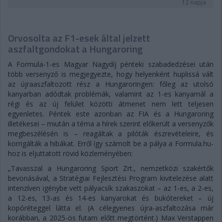
12 napja
Orvosolta az F1-esek által jelzett
aszfaltgondokat a Hungaroring
A Formula-1-es Magyar Nagydíj pénteki szabadedzései után
több versenyző is megjegyezte, hogy helyenként huplissá vált
az újraaszfaltozott rész a Hungaroringen: főleg az utolsó
kanyarban adódtak problémák, valamint az 1-es kanyarnál a
régi és az új felület közötti átmenet nem lett teljesen
egyenletes. Péntek este azonban az FIA és a Hungaroring
illetékesei – miután a téma a hírek szerint előkerült a versenyzők
megbeszélésén is – reagáltak a pilóták észrevételeire, és
korrigálták a hibákat. Erről így számolt be a pálya a Formula.hu-
hoz is eljuttatott rövid közleményében:
„Tavasszal a Hungaroring Sport Zrt., nemzetközi szakértők
bevonásával, a Stratégiai Fejlesztési Program kivitelezése alatt
intenzíven igénybe vett pályacsík szakaszokat – az 1-es, a 2-es,
a 12-es, 13-as és 14-es kanyarokat és bukótereket – új
kopóréteggel látta el. (A célegyenes újra-aszfaltozása már
korábban, a 2025-ös futam előtt megtörtént.) Max Verstappen