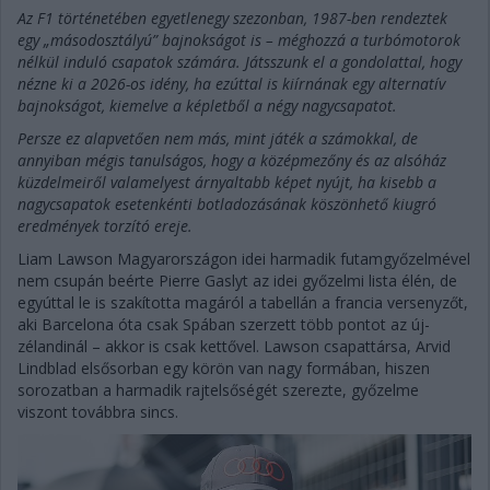
Az F1 történetében egyetlenegy szezonban, 1987-ben rendeztek
egy „másodosztályú” bajnokságot is – méghozzá a turbómotorok
nélkül induló csapatok számára. Játsszunk el a gondolattal, hogy
nézne ki a 2026-os idény, ha ezúttal is kiírnának egy alternatív
bajnokságot, kiemelve a képletből a négy nagycsapatot.
Persze ez alapvetően nem más, mint játék a számokkal, de
annyiban mégis tanulságos, hogy a középmezőny és az alsóház
küzdelmeiről valamelyest árnyaltabb képet nyújt, ha kisebb a
nagycsapatok esetenkénti botladozásának köszönhető kiugró
eredmények torzító ereje.
Liam Lawson Magyarországon idei harmadik futamgyőzelmével
nem csupán beérte Pierre Gaslyt az idei győzelmi lista élén, de
egyúttal le is szakította magáról a tabellán a francia versenyzőt,
aki Barcelona óta csak Spában szerzett több pontot az új-
zélandinál – akkor is csak kettővel. Lawson csapattársa, Arvid
Lindblad elsősorban egy körön van nagy formában, hiszen
sorozatban a harmadik rajtelsőségét szerezte, győzelme
viszont továbbra sincs.