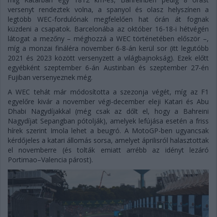
versenyt rendeztek volna, a spanyol és olasz helyszínen a
legtöbb WEC-fordulónak megfelelően hat órán át fognak
küzdeni a csapatok. Barcelonába az október 16-18-i hétvégén
látogat a mezőny – méghozzá a WEC történetében először –,
míg a monzai fináléra november 6-8-án kerül sor (itt legutóbb
2021 és 2023 között versenyzett a világbajnokság). Ezek előtt
egyébként szeptember 6-án Austinban és szeptember 27-én
Fujiban versenyeznek még.
A WEC tehát már módosította a szezonja végét, míg az F1
egyelőre kivár a november végi-december eleji Katari és Abu
Dhabi Nagydíjakkal (még csak az dőlt el, hogy a Bahreini
Nagydíjat Sepangban pótolják), amelyek lefújása esetén a friss
hírek szerint Imola lehet a beugró. A MotoGP-ben ugyancsak
kérdőjeles a katari állomás sorsa, amelyet áprilisról halasztottak
el novemberre (és tolták emiatt arrébb az idényt lezáró
Portimao–Valencia párost).