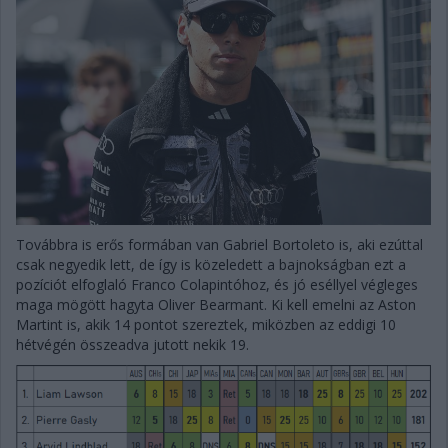
Továbbra is erős formában van Gabriel Bortoleto is, aki ezúttal
csak negyedik lett, de így is közeledett a bajnokságban ezt a
pozíciót elfoglaló Franco Colapintóhoz, és jó eséllyel végleges
maga mögött hagyta Oliver Bearmant. Ki kell emelni az Aston
Martint is, akik 14 pontot szereztek, miközben az eddigi 10
hétvégén összeadva jutott nekik 19.