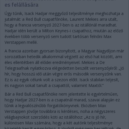
es felállására
Úgy tűnik, Isack Hadjar meggyőző teljesítménye meghozhatja a
jutalmát: a Red Bull csapatfőnöke, Laurent Mekies arra utalt,
hogy a francia versenyző 2027-ben is az istállónál maradhat.
Hadjar idén került a Milton Keynes-i csapathoz, miután az előző
években több versenyző sem tudott tartósan felnőni Max
Verstappen mellé.
A francia azonban gyorsan bizonyított, a Magyar Nagydíjon már
sorozatban hetedik alkalommal végzett az első hat között, ami
éles ellentétben áll elődei eredményeivel. Mekies a De
Telegraafnak nyilatkozva elégedetten beszélt versenyzőjéről: „Jó
hír, hogy hosszú idő után végre erős második versenyzőnk van.
Ez is az egyik célunk volt a szezon előtt. Isack stabilan teljesít,
és nagyon sokat tanult a csapattól, valamint Maxtól.”
Bár a Red Bull csapatfőnöke nem jelentette ki egyértelműen,
hogy Hadjar 2027-ben is a csapatnál marad, szavai alapján ez
tűnik a legvalószínűbb forgatókönyvnek. Eközben Max
Verstappen jövője továbbra is kérdéses, noha a négyszeres
világbajnokot szerződés köti az istállóhoz: „Az is jó hír,
különösen Max számára, hogy a két autónk teljesítménye
közelebb került egymáshoz. A jövőről még nem beszéltünk, de