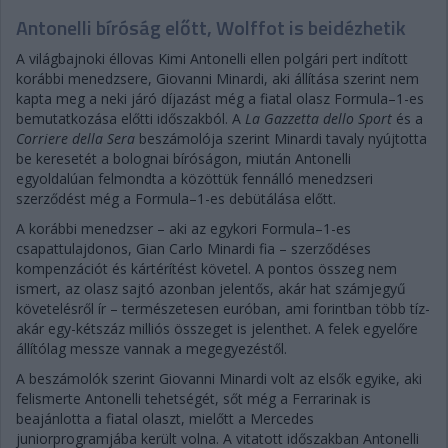
Antonelli bíróság előtt, Wolffot is beidézhetik
A világbajnoki éllovas Kimi Antonelli ellen polgári pert indított
korábbi menedzsere, Giovanni Minardi, aki állítása szerint nem
kapta meg a neki járó díjazást még a fiatal olasz Formula–1-es
bemutatkozása előtti időszakból. A
La Gazzetta dello Sport
és a
Corriere della Sera
beszámolója szerint Minardi tavaly nyújtotta
be keresetét a bolognai bíróságon, miután Antonelli
egyoldalúan felmondta a közöttük fennálló menedzseri
szerződést még a Formula–1-es debütálása előtt.
A korábbi menedzser – aki az egykori Formula–1-es
csapattulajdonos, Gian Carlo Minardi fia – szerződéses
kompenzációt és kártérítést követel. A pontos összeg nem
ismert, az olasz sajtó azonban jelentős, akár hat számjegyű
követelésről ír – természetesen euróban, ami forintban több tíz-
akár egy-kétszáz milliós összeget is jelenthet. A felek egyelőre
állítólag messze vannak a megegyezéstől.
A beszámolók szerint Giovanni Minardi volt az elsők egyike, aki
felismerte Antonelli tehetségét, sőt még a Ferrarinak is
beajánlotta a fiatal olaszt, mielőtt a Mercedes
juniorprogramjába került volna. A vitatott időszakban Antonelli