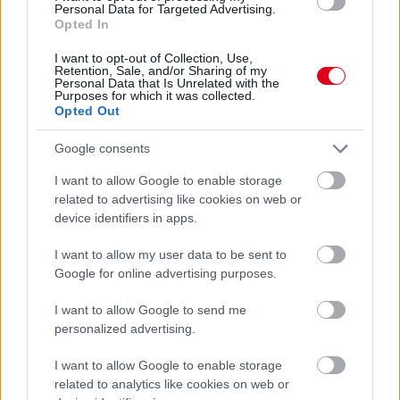
Personal Data for Targeted Advertising.
Opted In
Balogh Boglárka
10 napja
I want to opt-out of Collection, Use,
Retention, Sale, and/or Sharing of my
Personal Data that Is Unrelated with the
Purposes for which it was collected.
Wolff: Ezek a versenymérnökök olyanok, mint a
Opted Out
Teletabik!
Google consents
Nemcsak a pórul járt Oscar Piastri akadt ki Carlos Sainz
manővere, és az egész szituáció miatt – az ausztrál
I want to allow Google to enable storage
elfogadhatatlannak nevezte, hogy „egy mezőny végi versenyző
related to advertising like cookies on web or
hülyesége” miatt elbukta a vezető helyet –, hanem szélesebb
device identifiers in apps.
körben is vihart kavartak a történtek. Sainz elmondása szerint
nem működött a rendszer, ami a kormánykijelzőn a kék zászlót
I want to allow my user data to be sent to
jelzi nekik, a Mercedes vezetője, Toto Wolff szerint viszont sem
Google for online advertising purposes.
ezt, sem a versenymérnökök attitűdjét nem engedheti meg
magának az F1.
I want to allow Google to send me
personalized advertising.
„Az, hogy a zászlós rendszer nem működött, és a mezőny
végén lévő autók védekezni kezdtek Lewis és Kimi ellen,
I want to allow Google to enable storage
elfogadhatatlan” – fogalmazott. „Gyalázatos produkció ez a
related to analytics like cookies on web or
versenymérnököktől is, olyanok, mint a Teletabik. Csak ülnek,