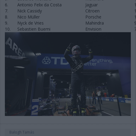
6.
Antonio Felix da Costa
Jaguar
7.
Nick Cassidy
Citroen
8.
Nico Müller
Porsche
9.
Nyck de Vries
Mahindra
10.
Sebastien Buemi
Envision
Balogh Tamás