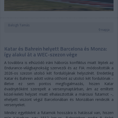
Balogh Tamás
9 napja
Katar és Bahrein helyett Barcelona és Monza:
így alakul át a WEC-szezon vége
A továbbra is elhúzódó iráni háborús konfliktus miatt léptek az
Endurance-világbajnokság szervezői és az FIA: módosították a
2026-os szezon utolsó két fordulójának helyszínét. Eredetileg
Katar és Bahrein adott volna otthont az utolsó két fordulónak –
illetve ez sem pontos megfogalmazás, hiszen Katar
évadnyitóként szerepelt a versenynaptárban, ám az említett
közel-keleti helyzet miatt elhalasztották a márciusi futamot –,
ehelyett viszont végül Barcelonában és Monzában rendezik a
versenyeket.
Mindez egyébként a futamok hosszára is hatással van, hiszen
míg Katarban egy 1812 km-es, Bahreinben pedig 8 órást