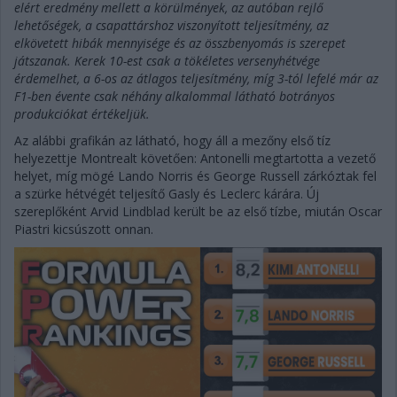
elért eredmény mellett a körülmények, az autóban rejlő
lehetőségek, a csapattárshoz viszonyított teljesítmény, az
elkövetett hibák mennyisége és az összbenyomás is szerepet
játszanak. Kerek 10-est csak a tökéletes versenyhétvége
érdemelhet, a 6-os az átlagos teljesítmény, míg 3-tól lefelé már az
F1-ben évente csak néhány alkalommal látható botrányos
produkciókat értékeljük.
Az alábbi grafikán az látható, hogy áll a mezőny első tíz
helyezettje Montrealt követően: Antonelli megtartotta a vezető
helyet, míg mögé Lando Norris és George Russell zárkóztak fel
a szürke hétvégét teljesítő Gasly és Leclerc kárára. Új
szereplőként Arvid Lindblad került be az első tízbe, miután Oscar
Piastri kicsúszott onnan.