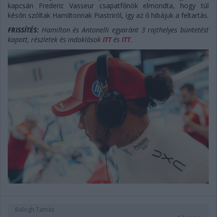
kapcsán Frederic Vasseur csapatfőnök elmondta, hogy túl
későn szóltak Hamiltonnak Piastriról, így az ő hibájuk a feltartás.
FRISSÍTÉS:
Hamilton és Antonelli egyaránt 3 rajthelyes büntetést
kapott, részletek és indoklások
ITT
és
ITT
.
Balogh Tamás