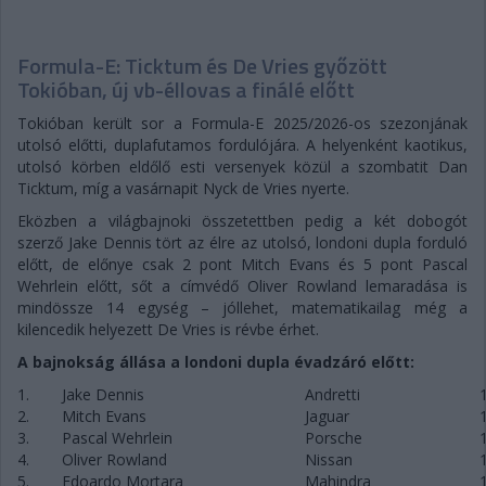
Formula-E: Ticktum és De Vries győzött
Tokióban, új vb-éllovas a finálé előtt
Tokióban került sor a Formula-E 2025/2026-os szezonjának
utolsó előtti, duplafutamos fordulójára. A helyenként kaotikus,
utolsó körben eldőlő esti versenyek közül a szombatit Dan
Ticktum, míg a vasárnapit Nyck de Vries nyerte.
Eközben a világbajnoki összetettben pedig a két dobogót
szerző Jake Dennis tört az élre az utolsó, londoni dupla forduló
előtt, de előnye csak 2 pont Mitch Evans és 5 pont Pascal
Wehrlein előtt, sőt a címvédő Oliver Rowland lemaradása is
mindössze 14 egység – jóllehet, matematikailag még a
kilencedik helyezett De Vries is révbe érhet.
A bajnokság állása a londoni dupla évadzáró előtt:
1.
Jake Dennis
Andretti
2.
Mitch Evans
Jaguar
3.
Pascal Wehrlein
Porsche
4.
Oliver Rowland
Nissan
5.
Edoardo Mortara
Mahindra