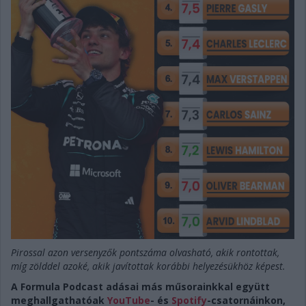
Pirossal azon versenyzők pontszáma olvasható, akik rontottak,
míg zölddel azoké, akik javítottak korábbi helyezésükhöz képest.
A Formula Podcast adásai más műsorainkkal együtt
meghallgathatóak
YouTube
- és
Spotify
-csatornáinkon,