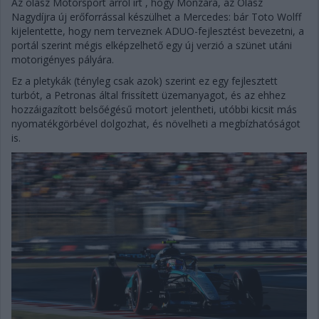
Az olasz Motorsport arról írt , hogy Monzára, az Olasz
Nagydíjra új erőforrással készülhet a Mercedes: bár Toto Wolff
kijelentette, hogy nem terveznek ADUO-fejlesztést bevezetni, a
portál szerint mégis elképzelhető egy új verzió a szünet utáni
motorigényes pályára.
Ez a pletykák (tényleg csak azok) szerint ez egy fejlesztett
turbót, a Petronas által frissített üzemanyagot, és az ehhez
hozzáigazított belsőégésű motort jelentheti, utóbbi kicsit más
nyomatékgörbével dolgozhat, és növelheti a megbízhatóságot
is.