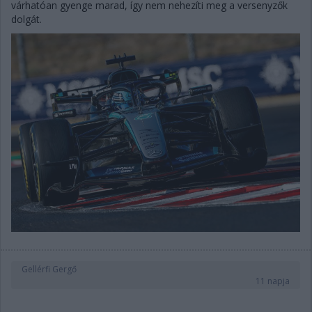
várhatóan gyenge marad, így nem nehezíti meg a versenyzők
dolgát.
Gellérfi Gergő
11 napja