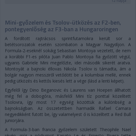
12 napja
Mini-győzelem és Tsolov-ütközés az F2-ben,
pontegyenlőség az F3-ban a Hungaroringen
A fordított rajtrácsos sprintfutamokra került sor a
betétsorozatok esetén szombaton a Magyar Nagydíjon. A
Formula-2-eseknél sokáig Sebastian Montoya vezetett, de nem
a korábbi F1-es pilóta Juan Pablo Montoya fia győzött végül,
ugyanis Gabriele Mini megelőzte, idei második sikerét aratva.
Montoyát a bajnoki éllovas Nikola Tsolov is támadta, ám a
bolgár nagyon messziről vetődött be a kolumbiai mellé, ennek
pedig ütközés és kettős kiesés lett a vége (lásd a lenti képet).
Egyfelől így Dino Beganovic és Laurens van Hoepen állhatott
még fel a dobogóra, másfelől Mini tíz ponttal közelített
Tsolovra, így most 17 egység közöttük a különbség a
bajnokságban. Az összetettben harmadik Rafael Camara
negyedikként futott be, így valamelyest ő is közelített a Red Bull
juniorjára.
A Formula-3-ban francia győzelem született Theophile Nael
révén, míg a pódiumot Kanato Le és Ernesto Rivera tette