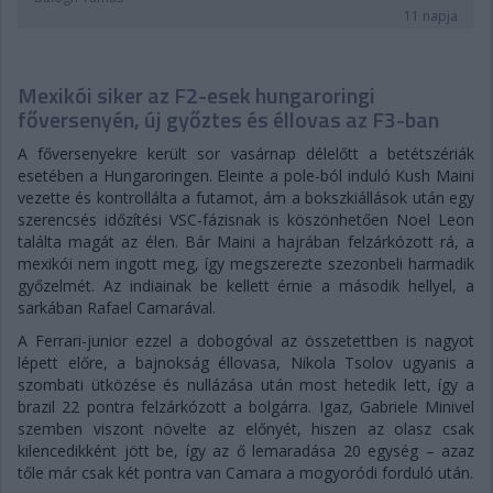
11 napja
Mexikói siker az F2-esek hungaroringi
főversenyén, új győztes és éllovas az F3-ban
A főversenyekre került sor vasárnap délelőtt a betétszériák
esetében a Hungaroringen. Eleinte a pole-ból induló Kush Maini
vezette és kontrollálta a futamot, ám a bokszkiállások után egy
szerencsés időzítési VSC-fázisnak is köszönhetően Noel Leon
találta magát az élen. Bár Maini a hajrában felzárkózott rá, a
mexikói nem ingott meg, így megszerezte szezonbeli harmadik
győzelmét. Az indiainak be kellett érnie a második hellyel, a
sarkában Rafael Camarával.
A Ferrari-junior ezzel a dobogóval az összetettben is nagyot
lépett előre, a bajnokság éllovasa, Nikola Tsolov ugyanis a
szombati ütközése és nullázása után most hetedik lett, így a
brazil 22 pontra felzárkózott a bolgárra. Igaz, Gabriele Minivel
szemben viszont növelte az előnyét, hiszen az olasz csak
kilencedikként jött be, így az ő lemaradása 20 egység – azaz
tőle már csak két pontra van Camara a mogyoródi forduló után.