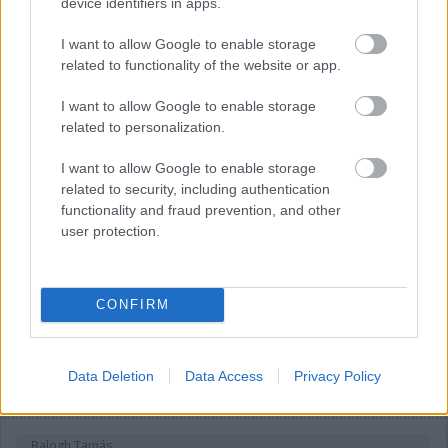
device identifiers in apps.
és nem szólnak a versenyzőiknek, hogy mi történik mögöttük.”
Mind Wolff, mind Piastri azt reméli a történtek után, hogy a
I want to allow Google to enable storage
jövőben a versenyzők nem kizárólag arra fognak hagyatkozni,
related to functionality of the website or app.
amit a kijelzőjükön látnak, hanem körül is néznek egy manőver
előtt.
I want to allow Google to enable storage
related to personalization.
I want to allow Google to enable storage
related to security, including authentication
functionality and fraud prevention, and other
user protection.
CONFIRM
Data Deletion
Data Access
Privacy Policy
Balogh Tamás