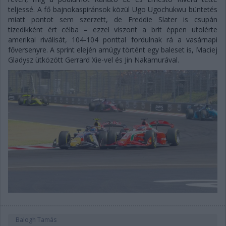
teljessé. A fő bajnokaspiránsok közül Ugo Ugochukwu büntetés
miatt pontot sem szerzett, de Freddie Slater is csupán
tizedikként ért célba – ezzel viszont a brit éppen utolérte
amerikai riválisát, 104-104 ponttal fordulnak rá a vasárnapi
főversenyre. A sprint elején amúgy történt egy baleset is, Maciej
Gladysz ütközött Gerrard Xie-vel és Jin Nakamurával.
Balogh Tamás