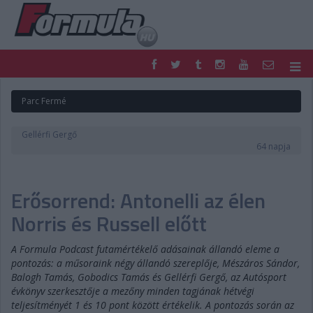
F1
PARC FERMÉ
Parc Fermé
FORMULA
MOTOR
NEMZETKÖZI
HAZAI
Gellérfi Gergő
RETRO
EGYÉB
64 napja
PODCAST
SHOP
LIVE
TIPPJÁTÉK
Erősorrend: Antonelli az élen
DIGITÁLIS MAGAZIN
PONTÁLLÁSOK
VERSENYNAPTÁRAK
Norris és Russell előtt
A Formula Podcast futamértékelő adásainak állandó eleme a
pontozás: a műsoraink négy állandó szereplője, Mészáros Sándor,
Balogh Tamás, Gobodics Tamás és Gellérfi Gergő, az Autósport
évkönyv szerkesztője a mezőny minden tagjának hétvégi
teljesítményét 1 és 10 pont között értékelik. A pontozás során az