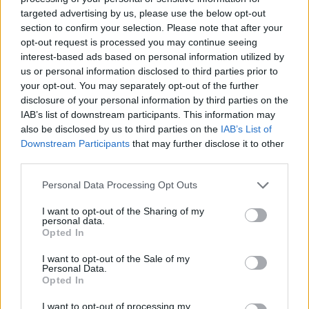
rendszerhiba adódott a kormánykijelzőkre küldött kék
targeted advertising by us, please use the below opt-out
jelzésekkel. Azt viszont figyelembe vették a felügyelők, hogy az
section to confirm your selection. Please note that after your
autók pozíciója miatt Sainz nem láthatta az épp lekörözni és
opt-out request is processed you may continue seeing
előzni készülő Piastrit: ezt enyhítő körülménynek ítélték meg, így
interest-based ads based on personal information utilized by
a bevett 10 másodperc helyett csak 5 másodperces büntetést
us or personal information disclosed to third parties prior to
kapott a williamses – akibe amúgy riválisa eléggé feldúltan bele
your opt-out. You may separately opt-out of the further
is szállt a rádióban és
a leintés utáni nyilatkozataiban
egyaránt.
disclosure of your personal information by third parties on the
IAB’s list of downstream participants. This information may
also be disclosed by us to third parties on the
IAB’s List of
Downstream Participants
that may further disclose it to other
third parties.
Please note that this website/app uses one or more Google
Personal Data Processing Opt Outs
services and may gather and store information including but
not limited to your visit or usage behaviour. You may click to
I want to opt-out of the Sharing of my
personal data.
grant or deny consent to Google and its third-party tags to
Opted In
use your data for below specified purposes in below Google
consent section.
I want to opt-out of the Sale of my
Personal Data.
Opted In
I want to opt-out of processing my