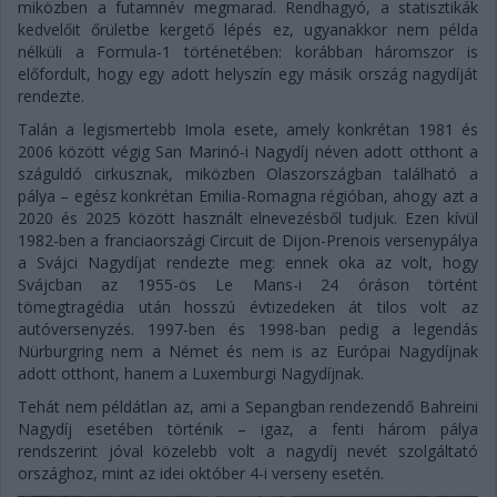
miközben a futamnév megmarad. Rendhagyó, a statisztikák
kedvelőit őrületbe kergető lépés ez, ugyanakkor nem példa
nélküli a Formula-1 történetében: korábban háromszor is
előfordult, hogy egy adott helyszín egy másik ország nagydíját
rendezte.
Talán a legismertebb Imola esete, amely konkrétan 1981 és
2006 között végig San Marinó-i Nagydíj néven adott otthont a
száguldó cirkusznak, miközben Olaszországban található a
pálya – egész konkrétan Emilia-Romagna régióban, ahogy azt a
2020 és 2025 között használt elnevezésből tudjuk. Ezen kívül
1982-ben a franciaországi Circuit de Dijon-Prenois versenypálya
a Svájci Nagydíjat rendezte meg: ennek oka az volt, hogy
Svájcban az 1955-ös Le Mans-i 24 óráson történt
tömegtragédia után hosszú évtizedeken át tilos volt az
autóversenyzés. 1997-ben és 1998-ban pedig a legendás
Nürburgring nem a Német és nem is az Európai Nagydíjnak
adott otthont, hanem a Luxemburgi Nagydíjnak.
Tehát nem példátlan az, ami a Sepangban rendezendő Bahreini
Nagydíj esetében történik – igaz, a fenti három pálya
rendszerint jóval közelebb volt a nagydíj nevét szolgáltató
országhoz, mint az idei október 4-i verseny esetén.