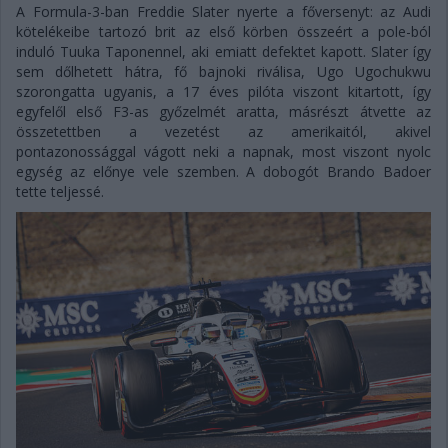
A Formula-3-ban Freddie Slater nyerte a főversenyt: az Audi
kötelékeibe tartozó brit az első körben összeért a pole-ból
induló Tuuka Taponennel, aki emiatt defektet kapott. Slater így
sem dőlhetett hátra, fő bajnoki riválisa, Ugo Ugochukwu
szorongatta ugyanis, a 17 éves pilóta viszont kitartott, így
egyfelől első F3-as győzelmét aratta, másrészt átvette az
összetettben a vezetést az amerikaitól, akivel
pontazonossággal vágott neki a napnak, most viszont nyolc
egység az előnye vele szemben. A dobogót Brando Badoer
tette teljessé.