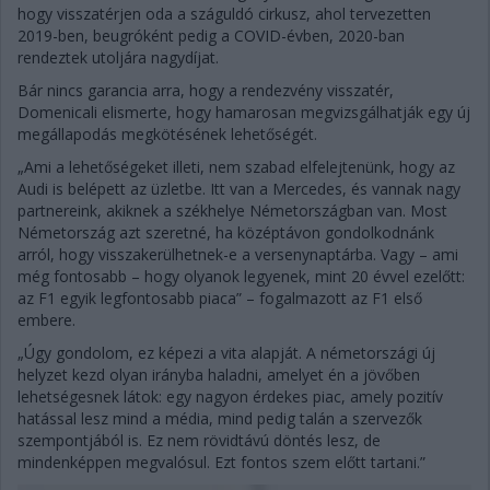
hogy visszatérjen oda a száguldó cirkusz, ahol tervezetten
2019-ben, beugróként pedig a COVID-évben, 2020-ban
rendeztek utoljára nagydíjat.
Bár nincs garancia arra, hogy a rendezvény visszatér,
Domenicali elismerte, hogy hamarosan megvizsgálhatják egy új
megállapodás megkötésének lehetőségét.
„Ami a lehetőségeket illeti, nem szabad elfelejtenünk, hogy az
Audi is belépett az üzletbe. Itt van a Mercedes, és vannak nagy
partnereink, akiknek a székhelye Németországban van. Most
Németország azt szeretné, ha középtávon gondolkodnánk
arról, hogy visszakerülhetnek-e a versenynaptárba. Vagy – ami
még fontosabb – hogy olyanok legyenek, mint 20 évvel ezelőtt:
az F1 egyik legfontosabb piaca” – fogalmazott az F1 első
embere.
„Úgy gondolom, ez képezi a vita alapját. A németországi új
helyzet kezd olyan irányba haladni, amelyet én a jövőben
lehetségesnek látok: egy nagyon érdekes piac, amely pozitív
hatással lesz mind a média, mind pedig talán a szervezők
szempontjából is. Ez nem rövidtávú döntés lesz, de
mindenképpen megvalósul. Ezt fontos szem előtt tartani.”