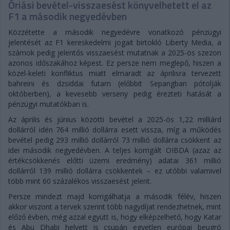
Óriási bevétel-visszaesést könyvelhetett el az
F1 a második negyedévben
Közzétette a második negyedévre vonatkozó pénzügyi
jelentését az F1 kereskedelmi jogait birtokló Liberty Media, a
számok pedig jelentős visszaesést mutatnak a 2025-ös szezon
azonos időszakához képest. Ez persze nem meglepő, hiszen a
közel-keleti konfliktus miatt elmaradt az áprilisra tervezett
bahreini és dzsiddai futam (előbbit Sepangban pótolják
októberben), a kevesebb verseny pedig érezteti hatását a
pénzügyi mutatókban is.
Az április és június közötti bevétel a 2025-ös 1,22 milliárd
dollárról idén 764 millió dollárra esett vissza, míg a működés
bevétel pedig 293 millió dollárról 73 millió dollárra csökkent az
idei második negyedévben. A teljes korrigált OIBDA (azaz az
értékcsökkenés előtti üzemi eredmény) adatai 361 millió
dollárról 139 millió dollárra csökkentek – ez utóbbi valamivel
több mint 60 százalékos visszaesést jelent.
Persze mindezt majd korrigálhatja a második félév, hiszen
akkor viszont a tervek szerint több nagydíjat rendezhetnek, mint
előző évben, még azzal együtt is, hogy elképzelhető, hogy Katar
és Abu Dhabi helyett is csupán egyetlen európai beugró