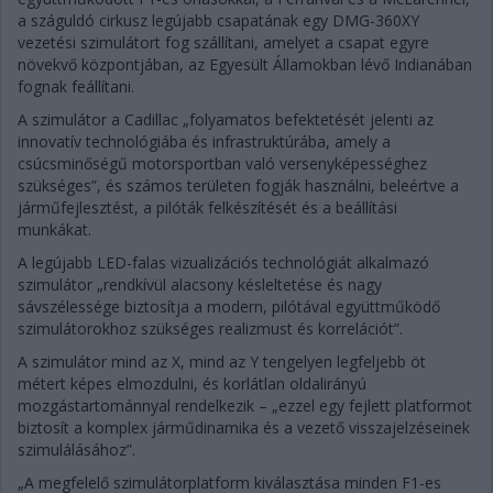
a száguldó cirkusz legújabb csapatának egy DMG-360XY
vezetési szimulátort fog szállítani, amelyet a csapat egyre
növekvő központjában, az Egyesült Államokban lévő Indianában
fognak feállítani.
A szimulátor a Cadillac „folyamatos befektetését jelenti az
innovatív technológiába és infrastruktúrába, amely a
csúcsminőségű motorsportban való versenyképességhez
szükséges”, és számos területen fogják használni, beleértve a
járműfejlesztést, a pilóták felkészítését és a beállítási
munkákat.
A legújabb LED-falas vizualizációs technológiát alkalmazó
szimulátor „rendkívül alacsony késleltetése és nagy
sávszélessége biztosítja a modern, pilótával együttműködő
szimulátorokhoz szükséges realizmust és korrelációt”.
A szimulátor mind az X, mind az Y tengelyen legfeljebb öt
métert képes elmozdulni, és korlátlan oldalirányú
mozgástartománnyal rendelkezik – „ezzel egy fejlett platformot
biztosít a komplex járműdinamika és a vezető visszajelzéseinek
szimulálásához”.
„A megfelelő szimulátorplatform kiválasztása minden F1-es