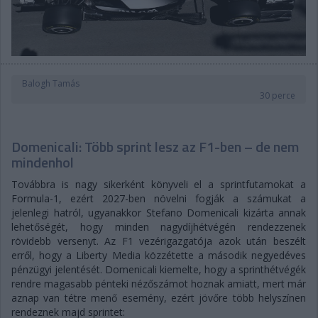
Balogh Tamás
30 perce
Domenicali: Több sprint lesz az F1-ben – de nem
mindenhol
Továbbra is nagy sikerként könyveli el a sprintfutamokat a
Formula-1, ezért 2027-ben növelni fogják a számukat a
jelenlegi hatról, ugyanakkor Stefano Domenicali kizárta annak
lehetőségét, hogy minden nagydíjhétvégén rendezzenek
rövidebb versenyt. Az F1 vezérigazgatója azok után beszélt
erről, hogy a Liberty Media közzétette a második negyedéves
pénzügyi jelentését. Domenicali kiemelte, hogy a sprinthétvégék
rendre magasabb pénteki nézőszámot hoznak amiatt, mert már
aznap van tétre menő esemény, ezért jövőre több helyszínen
rendeznek majd sprintet: