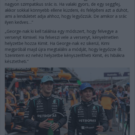
nagyon szimpatikus srác is. Ha valaki gyors, de egy seggfej,
akkor sokkal könnyebb ellene küzdeni, és felépíteni azt a dühöt,
ami a lendületet adja ahhoz, hogy legyőzzük. De amikor a srác
ilyen kedves…”
„George-nak ki kell találnia egy módszert, hogy felvegye a
versenyt Kimivel. Ha felveszi vele a versenyt, kényelmetlen
helyzetbe hozza Kimit. Ha George-nak ez sikerül, Kimi
megpróbál majd újra megtalálni a módját, hogy legyőzze őt.
Szerintem ez nehéz helyzetbe kényszerítheti Kimit, és hibákra
késztetheti.”