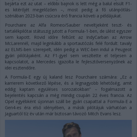
bejárta ezt az utat – előbbi bajnok is lett még a balul elsült F1-
es kitérőjét megelőzően –, most pedig a fő utánpótlás-
szériában 2023-ban csúcsra érő francia követi a példájukat.
Pourchaire az Alfa Romeo/Sauber neveltjeként teszt- és
tartalékpilótai státuszig jutott a Formula-1-ben, de ülést egyszer
sem kapott. Rövid időre feltűnt az IndyCarban az Arrow
McLarennél, majd leginkább a sportautózás felé fordult: tavaly
az ELMS-ben szerepelt, idén pedig a WEC-ben indul a Peugeot
gyári pilótájaként. Az F1-gyel sem veszítette el teljesen a
kapcsolatot, a Mercedes igazolta le fejlesztőversenyzőnek az
idei esztendőre.
A Formula-E egy új kaland lesz Pourchaire számára: „Ez a
karrierem következő lépése, és a legnagyobb lehetőség, amit
eddig kaptam együléses sorozatokban” – fogalmazott a
bejelentés kapcsán a még mindig csupán 22 éves francia. Az
Opel egyébként újonnan száll be gyári csapattal a Formula-E a
Gen4-es éra első idényében, a másik pilótájuk várhatóan a
Jaguartól tíz év után már biztosan távozó Mitch Evans lesz.