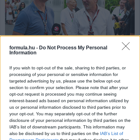
formula.hu -
Do Not Process My Personal
Information
fotó: DPPI
If you wish to opt-out of the sale, sharing to third parties, or
processing of your personal or sensitive information for
targeted advertising by us, please use the below opt-out
Gobodics Tamás
section to confirm your selection. Please note that after your
4 napja
opt-out request is processed you may continue seeing
interest-based ads based on personal information utilized by
us or personal information disclosed to third parties prior to
Megvan, mikor kezdődik az F1-es Bahreini
your opt-out. You may separately opt-out of the further
Nagydíj Malajziában
disclosure of your personal information by third parties on the
IAB’s list of downstream participants. This information may
Mint ismert, október első hétvégéjén visszatér az F1
also be disclosed by us to third parties on the
IAB’s List of
Malajziába, Sepangba, ahol 2017 után rendeznek újra versenyt,
Downstream Participants
that may further disclose it to other