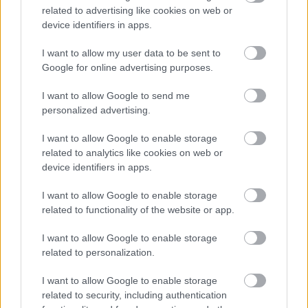
related to advertising like cookies on web or
Balogh Tamás
device identifiers in apps.
4 napja
I want to allow my user data to be sent to
Google for online advertising purposes.
Ilyen lehet a jövő F1-es szabályrendszere
Domenicali szerint
I want to allow Google to send me
personalized advertising.
Miközben még az idén bevezetett szabályrendszert is
folyamatosan finomhangolják a versenyzői és rajongói kritikák
I want to allow Google to enable storage
hallatán, már javában zajlanak a háttérben az egyeztetések a
következő, vélhetően 2031-től induló ciklus kapcsán is. Az FIA-
related to analytics like cookies on web or
elnök Mohammed ben Sulayem már kijelentette, hogy
biztosan
device identifiers in apps.
visszatérnek a V8-as motorok
, valamilyen szintű hibrid
komponens pedig megmaradna, de vajon mit gondol erről az
I want to allow Google to enable storage
F1 vezérigazgatója?
related to functionality of the website or app.
Stefano Domenicali a nemrégiben a Formula.hu részvételével
I want to allow Google to enable storage
tartott kerekasztal-beszélgetés során elmondta: a technikai
related to personalization.
előírások terén az FIA-é a végső döntés, de persze az
egyeztetésekbe bevonják a FOM-ot, a gyártókat, a csapatokat,
I want to allow Google to enable storage
a versenyzőket és a rajongókat egyaránt. Ami pedig az irányt
related to security, including authentication
illeti: