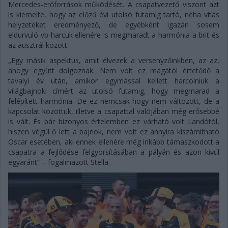
Mercedes-erőforrások működését. A csapatvezető viszont azt
is kiemelte, hogy az előző évi utolsó futamig tartó, néha vitás
helyzeteket eredményező, de egyébként igazán sosem
eldurvuló vb-harcuk ellenére is megmaradt a harmónia a brit és
az ausztrál között:
„Egy másik aspektus, amit élvezek a versenyzőinkben, az az,
ahogy együtt dolgoznak. Nem volt ez magától értetődő a
tavalyi év után, amikor egymással kellett harcolniuk a
világbajnoki címért az utolsó futamig, hogy megmarad a
felépített harmónia. De ez nemcsak hogy nem változott, de a
kapcsolat közöttük, illetve a csapattal valójában még erősebbé
is vált. És bár bizonyos értelemben ez várható volt Landótól,
hiszen végül ő lett a bajnok, nem volt ez annyira kiszámítható
Oscar esetében, aki ennek ellenére még inkább támaszkodott a
csapatra a fejlődése felgyorsításában a pályán és azon kívül
egyaránt” – fogalmazott Stella.