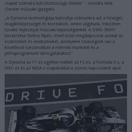
csapat számára kulcsfontosságú döntés” – mondta Nick
Chester műszaki igazgató.
„A Dynisma technológiája biztosítja számunkra azt a hűséget,
reagálóképességet és korrelációt, amire vágytunk, miközben
tovább fejlesztjük műszaki képességeinket. A DMG-360XY
beszerzése fontos lépés, mivel ezzel megalapozzuk azokat az
eszközöket és rendszereket, amelyekre szükségünk van a
következő szezonokban a mérnöki munkánk és a
pilótaprogramunk támogatásához.”
A Dynisma az F1-es ügyfelei mellett az F2-es, a Formula E-s, a
WEC-es és az IMSA-s csapatokkal is szoros kapcsolatot ápol.