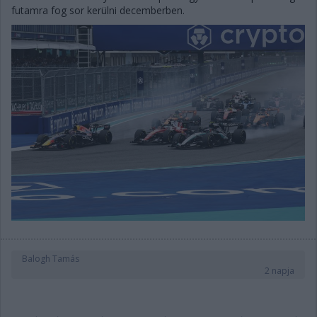
futamra fog sor kerülni decemberben.
Balogh Tamás
2 napja