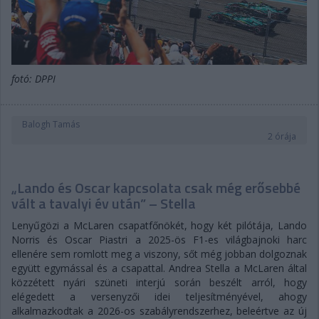
fotó: DPPI
Balogh Tamás
2 órája
„Lando és Oscar kapcsolata csak még erősebbé
vált a tavalyi év után” – Stella
Lenyűgözi a McLaren csapatfőnökét, hogy két pilótája, Lando
Norris és Oscar Piastri a 2025-ös F1-es világbajnoki harc
ellenére sem romlott meg a viszony, sőt még jobban dolgoznak
együtt egymással és a csapattal. Andrea Stella a McLaren által
közzétett nyári szüneti interjú során beszélt arról, hogy
elégedett a versenyzői idei teljesítményével, ahogy
alkalmazkodtak a 2026-os szabályrendszerhez, beleértve az új