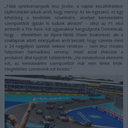
„Több sprintversenyünk lesz jövőre, a naptár közzétételekor
tájékoztatást adunk arról, hogy mennyi. Az elv egyszerű: ez egy
lehetőség a bevételek növelésére, amelyet kereskedelmi
szempontból igazán ki tudunk aknázni” – idézi az F1 első
emberét a The Race. Azt ugyanakkor hangsúlyozta Domenicali,
hogy – ellentétben az Alpine-főnök Flavio Briatorével, aki a
szaklapnak adott interjújában arról beszélt, hogy szerinte mind
a 24 nagydíjon sprintet kellene rendezni – nem lesz minden
helyszínen harmadtávú verseny, mivel azzal elveszne a
produkció által nyújtott többletérték: „Ha mindenhova elvinnénk
ezt, az kereskedelmi szempontból már nem lenne érték.
Megfelelően szeretnénk ezt kezelni.”