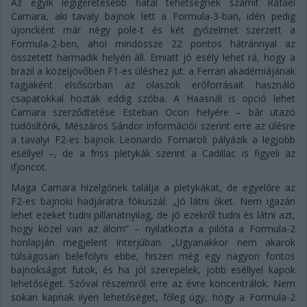
Az egyik legígéretesebb fiatal tehetségnek számít Rafael
Camara, aki tavaly bajnok lett a Formula-3-ban, idén pedig
újoncként már négy pole-t és két győzelmet szerzett a
Formula-2-ben, ahol mindössze 22 pontos hátránnyal az
összetett harmadik helyén áll. Emiatt jó esély lehet rá, hogy a
brazil a közeljövőben F1-es üléshez jut: a Ferrari akadémiájának
tagjaként elsősorban az olaszok erőforrásait használó
csapatokkal hozták eddig szóba. A Haasnál is opció lehet
Camara szerződtetése Esteban Ocon helyére – bár utazó
tudósítónk, Mészáros Sándor információi szerint erre az ülésre
a tavalyi F2-es bajnok Leonardo Fornaroli pályázik a legjobb
eséllyel –, de a friss pletykák szerint a Cadillac is figyeli az
ifjoncot.
Maga Camara hízelgőnek találja a pletykákat, de egyelőre az
F2-es bajnoki hadjáratra fókuszál: „Jó látni őket. Nem igazán
lehet ezeket tudni pillanatnyilag, de jó ezekről tudni és látni azt,
hogy közel van az álom” – nyilatkozta a pilóta a Formula-2
honlapján megjelent interjúban. „Ugyanakkor nem akarok
túlságosan belefolyni ebbe, hiszen még egy nagyon fontos
bajnokságot futok, és ha jól szerepelek, jobb eséllyel kapok
lehetőséget. Szóval részemről erre az évre koncentrálok. Nem
sokan kapnak ilyen lehetőséget, főleg úgy, hogy a Formula-2