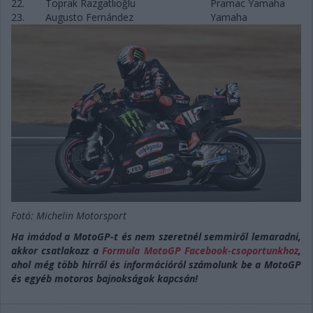
22.
Toprak Razgatlıoğlu
Pramac Yamaha
23.
Augusto Fernández
Yamaha
Fotó: Michelin Motorsport
Ha imádod a MotoGP-t és nem szeretnél semmiről lemaradni,
akkor csatlakozz a
Formula MotoGP Facebook-csoportunkhoz
,
ahol még több hírről és információról számolunk be a MotoGP
és egyéb motoros bajnokságok kapcsán!