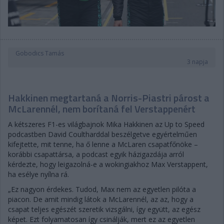
Gobodics Tamás
3 napja
Hakkinen megtartaná a Norris-Piastri párost a
McLarennél, nem borítaná fel Verstappenért
A kétszeres F1-es világbajnok Mika Hakkinen az Up to Speed
podcastben David Coultharddal beszélgetve egyértelműen
kifejtette, mit tenne, ha ő lenne a McLaren csapatfőnöke –
korábbi csapattársa, a podcast egyik házigazdája arról
kérdezte, hogy leigazolná-e a wokingiakhoz Max Verstappent,
ha esélye nyílna rá.
„Ez nagyon érdekes. Tudod, Max nem az egyetlen pilóta a
piacon. De amit mindig látok a McLarennél, az az, hogy a
csapat teljes egészét szeretik vizsgálni, így együtt, az egész
képet. Ezt folyamatosan így csinálják, mert ez az egyetlen