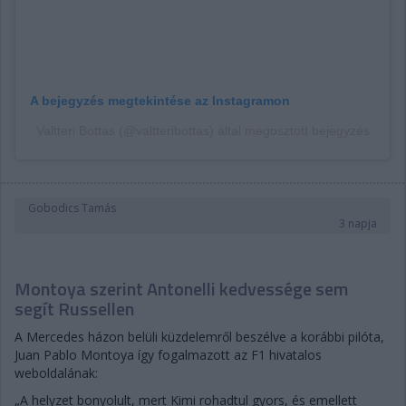
A bejegyzés megtekintése az Instagramon
Valtteri Bottas (@valtteribottas) által megosztott bejegyzés
Gobodics Tamás
3 napja
Montoya szerint Antonelli kedvessége sem
segít Russellen
A Mercedes házon belüli küzdelemről beszélve a korábbi pilóta,
Juan Pablo Montoya így fogalmazott az F1 hivatalos
weboldalának:
„A helyzet bonyolult, mert Kimi rohadtul gyors, és emellett