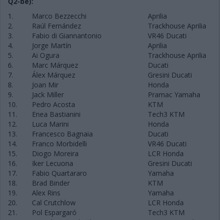
Q2-be):
1.
Marco Bezzecchi
Aprilia
2.
Raúl Fernández
Trackhouse Aprilia
3.
Fabio di Giannantonio
VR46 Ducati
4.
Jorge Martín
Aprilia
5.
Ai Ogura
Trackhouse Aprilia
6.
Marc Márquez
Ducati
7.
Álex Márquez
Gresini Ducati
8.
Joan Mir
Honda
9.
Jack Miller
Pramac Yamaha
10.
Pedro Acosta
KTM
11.
Enea Bastianini
Tech3 KTM
12.
Luca Marini
Honda
13.
Francesco Bagnaia
Ducati
14.
Franco Morbidelli
VR46 Ducati
15.
Diogo Moreira
LCR Honda
16.
Iker Lecuona
Gresini Ducati
17.
Fabio Quartararo
Yamaha
18.
Brad Binder
KTM
19.
Alex Rins
Yamaha
20.
Cal Crutchlow
LCR Honda
21.
Pol Espargaró
Tech3 KTM