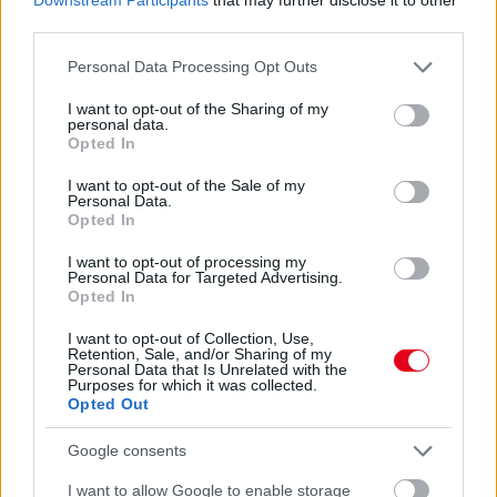
méghozzá a Bahreini Nagydíjat. A furcsaságról sokat írtunk
third parties.
már, de az FIA idő közben megerősítette a legfontosabb
információt: hogy mikor kezdődik a nagydíj.
Please note that this website/app uses one or more Google
Personal Data Processing Opt Outs
Helyi, malajziai idő szerint délután 15:00 lesz majd a rajtidő, ami
services and may gather and store information including but
az időeltolódás miatt azt jelenti, hogy nálunk, Magyarországon
not limited to your visit or usage behaviour. You may click to
I want to opt-out of the Sharing of my
personal data.
reggel 9:00-kor rajtolhat majd el a futam vasárnap.
grant or deny consent to Google and its third-party tags to
Opted In
use your data for below specified purposes in below Google
consent section.
I want to opt-out of the Sale of my
Personal Data.
Opted In
I want to opt-out of processing my
Personal Data for Targeted Advertising.
Opted In
I want to opt-out of Collection, Use,
Retention, Sale, and/or Sharing of my
Personal Data that Is Unrelated with the
Purposes for which it was collected.
Opted Out
Google consents
I want to allow Google to enable storage