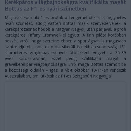
Kerékpáros világbajnokságra kvalifikálta magát
Bottas az F1-es nyári szünetben
Míg más Formula-1-es pilóták a tengernél ütik el a négyhetes
nyári szünetet, addig Valtteri Bottas másik szenvedélyének, a
kerékpározásnak hódolt a Magyar Nagydíj után párjával, a profi
kerékpáros Tiffany Cromwell-lel együtt. A finn pilóta korábban
beszélt arról, hogy szeretne ebben a sportágban is magasabb
szintre eljutni – nos, ez most sikerült is neki: a csehországi 131
kilométeres világkupaversenyen ötödikként végzett a 35-39
éves korosztályban, ezzel pedig kvalifikálta magát a
gravelkerékpár-világbajnokságra! Erről maga Bottas számolt be
a közösségi oldalán – igaz, a vb-t október 10-11-én rendezik
Ausztráliában, ami ütközik az F1-es Szingapúri Nagydíjjal.