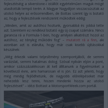
fejlesztéséig a silverstone-i istállót egyértelműen maguk mögé
utasították tempó terén. A Magyar Nagydíjon visszacsúsztak az
utolsó helyre az erősorrendben, de Bottas szerint így is biztató
az, hogy a fejlesztéseik rendszerint működtek eddig:
„Minden, amit az autóhoz hoztunk, gyorsabbá és jobbá tette
azt. Szerintem ez rendkívül biztató egy új csapat számára. Nincs
garancia rá a Formula-1-ben, hogy amilyen alkatrészt hozol az
autóhoz, az tényleg működni fog” –
mutatott rá a finn
, aki
azonban azt is elárulta, hogy már csak kisebb újításokkal
készülnek:
„Még érkezik valami teljesítmény szempontjából, de semmi
varázslat, semmi hatalmas dolog. Szóval nyilván eljön a pont,
amikor százszázalékosan át kell állítanunk a figyelmünket a
következő évre, ami hamarosan el is jön. Ez azt jelenti, hogy
még mindig fejlődhetünk, de nagyobb előrelépéseket már
nehezebb lesz tenni, hiszen mindenki hozza az utolsó
fejlesztéseit” – idézi Bottast a MotorsportWeek.com portál.