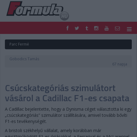
F1
PARC FERMÉ
Parc Fermé
FORMULA
MOTOR
NEMZETKÖZI
HAZAI
Gobodics Tamás
RETRO
EGYÉB
67 napja
PODCAST
SHOP
LIVE
TIPPJÁTÉK
Csúcskategóriás szimulátort
DIGITÁLIS MAGAZIN
PONTÁLLÁSOK
VERSENYNAPTÁRAK
vásárol a Cadillac F1-es csapata
A Cadillac bejelentette, hogy a Dynisma céget választotta ki egy
„csúcskategóriás” szimulátor szállítására, amivel tovább bővíti
F1-es tevékenységét.
A bristoli székhelyű vállalat, amely korábban már
együttműködött F1-es óriásokkal, a Ferrarival és a McLarennel,