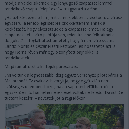
módja a valódi sikernek: egy lenyűgöző csapatszellemmel
rendelkező csapat felépítése” – magyarázta a finn.
„Ha azt kérdezed tőlem, mit tennék ebben az esetben, a válasz
egyszerű: a lehető legkisebbre csökkenteném annak a
kockázatát, hogy elveszítsük ez a csapatszellemet. Ha egy
csapatnak két kiváló pilótája van, miért kellene felborítani a
dolgokat?” – foglalt állást amellett, hogy ő nem változtatna
Lando Norris és Oscar Piastri kettősén, és hozzátette azt is,
hogy Norris révén már egy bizonyított bajnokkal is
rendelkeznek.
Majd rámutatott a kettejük párosára is:
„Mi voltunk a leghosszabb ideig együtt versenyző pilótapáros a
McLarennél! Ez csak azt bizonyítja, hogy egyáltalán nem
szükséges új embert hozni, ha a csapaton belüli harmónia
egyszerűen jó. Bár néha nehéz eset voltál, ne feledd, David! De
tudtam kezelni” – nevettek jót a régi időkön.