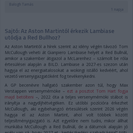
Balogh Tamás
1 napja
Sajtó: Az Aston Martintól érkezik Lambiase
utódja a Red Bullhoz?
Az Aston Martintól a hírek szerint az idény végén távozó Tom
McCullough veheti át Gianpiero Lambiase helyét a Red Bullnál,
amikor a szakember átigazol a McLarenhez – számolt be róla
értesülései alapján a BILD. Lambiase a 2027-es szezon után
hagyja el az energiaitalosokat a wokingi istálló kedvéért, ahol
vezető versenyigazgatóként fog tevékenykedni.
A GP becenévre hallgató szakember azon túl, hogy Max
Verstappen versenymérnöke –
ezt a posztot Tom Hart fogja
majd betölteni
–, 2022 óta a teljes versenymérnöki stábot is
irányítja a nagydíjhétvégéken. Ez utóbbi pozícióra érkezhet
McCullough, aki egybehangzó értesülések szerint 2026 végén
hagyja el az Aston Martint, ahol volt többek között
teljesítményigazgató is. Azt egyelőre nem tudni, mikor állhat
munkába McCullough a Red Bullnál, de a dátumok alapján jó
esély van rá, hogy 2027-et „kertészkedési szabadsággal” tölti,