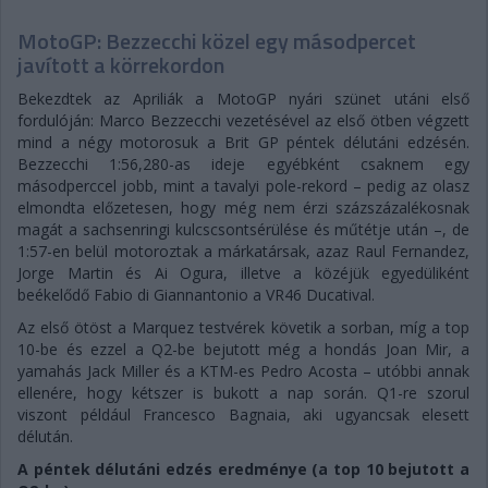
MotoGP: Bezzecchi közel egy másodpercet
javított a körrekordon
Bekezdtek az Apriliák a MotoGP nyári szünet utáni első
fordulóján: Marco Bezzecchi vezetésével az első ötben végzett
mind a négy motorosuk a Brit GP péntek délutáni edzésén.
Bezzecchi 1:56,280-as ideje egyébként csaknem egy
másodperccel jobb, mint a tavalyi pole-rekord – pedig az olasz
elmondta előzetesen, hogy még nem érzi százszázalékosnak
magát a sachsenringi kulcscsontsérülése és műtétje után –, de
1:57-en belül motoroztak a márkatársak, azaz Raul Fernandez,
Jorge Martin és Ai Ogura, illetve a közéjük egyedüliként
beékelődő Fabio di Giannantonio a VR46 Ducatival.
Az első ötöst a Marquez testvérek követik a sorban, míg a top
10-be és ezzel a Q2-be bejutott még a hondás Joan Mir, a
yamahás Jack Miller és a KTM-es Pedro Acosta – utóbbi annak
ellenére, hogy kétszer is bukott a nap során. Q1-re szorul
viszont például Francesco Bagnaia, aki ugyancsak elesett
délután.
A péntek délutáni edzés eredménye (a top 10 bejutott a