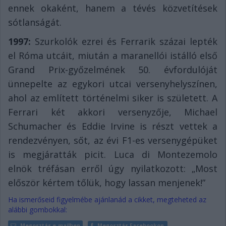
ennek okaként, hanem a tévés közvetítések
sótlanságát.
1997:
Szurkolók ezrei és Ferrarik százai lepték
el Róma utcáit, miután a maranellói istálló első
Grand Prix-győzelmének 50. évfordulóját
ünnepelte az egykori utcai versenyhelyszínen,
ahol az említett történelmi siker is született. A
Ferrari két akkori versenyzője, Michael
Schumacher és Eddie Irvine is részt vettek a
rendezvényen, sőt, az évi F1-es versenygépüket
is megjáratták picit. Luca di Montezemolo
elnök tréfásan erről úgy nyilatkozott: „Most
először kértem tőlük, hogy lassan menjenek!”
Ha ismerőseid figyelmébe ajánlanád a cikket, megteheted az
alábbi gombokkal:
Megosztás e-mailben
Megosztás Facebookon