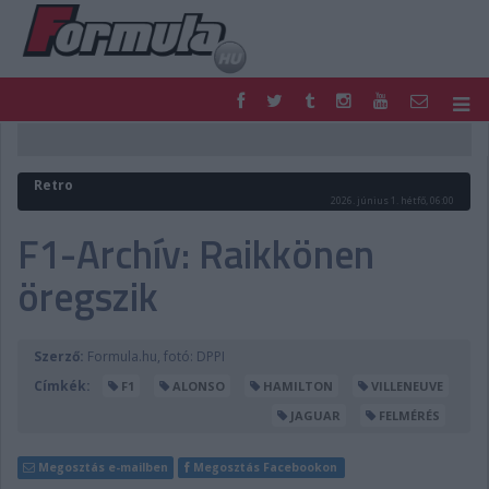
F1
PARC FERMÉ
FORMULA
MOTOR
Retro
NEMZETKÖZI
HAZAI
2026. június 1. hétfő, 06:00
RETRO
EGYÉB
F1-Archív: Raikkönen
PODCAST
SHOP
öregszik
LIVE
TIPPJÁTÉK
DIGITÁLIS MAGAZIN
PONTÁLLÁSOK
VERSENYNAPTÁRAK
Szerző:
Formula.hu, fotó: DPPI
Címkék:
F1
ALONSO
HAMILTON
VILLENEUVE
JAGUAR
FELMÉRÉS
Megosztás e-mailben
Megosztás Facebookon