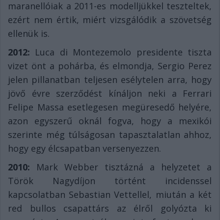
maranellóiak a 2011-es modelljükkel teszteltek,
ezért nem értik, miért vizsgálódik a szövetség
ellenük is.
2012:
Luca di Montezemolo presidente tiszta
vizet önt a pohárba, és elmondja, Sergio Perez
jelen pillanatban teljesen esélytelen arra, hogy
jövő évre szerződést kínáljon neki a Ferrari
Felipe Massa esetlegesen megüresedő helyére,
azon egyszerű oknál fogva, hogy a mexikói
szerinte még túlságosan tapasztalatlan ahhoz,
hogy egy élcsapatban versenyezzen.
2010:
Mark Webber tisztázná a helyzetet a
Török Nagydíjon történt incidenssel
kapcsolatban Sebastian Vettellel, miután a két
red bullos csapattárs az élről golyózta ki