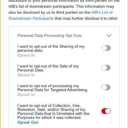
disclosure of your personal information by third parties on the
2004:
Kimi Raikkönen e napon, Silverstone-ban
IAB’s list of downstream participants. This information may
teljesítette az első köröket a McLaren
also be disclosed by us to third parties on the
IAB’s List of
alapjaiban újratervezett versenygépe, az MP4-
Downstream Participants
that may further disclose it to other
third parties.
19B volánjánál. A wokingiak ettől várták a nagy
feltámadást a pocsékul sikerült szezonkezdet
Please note that this website/app uses one or more Google
Personal Data Processing Opt Outs
services and may gather and store information including but
után. Noha a rövidke shakedownon a zord, esős
not limited to your visit or usage behaviour. You may click to
I want to opt-out of the Sharing of my
angliai időjárás csak néhány kört engedélyezett
personal data.
grant or deny consent to Google and its third-party tags to
Opted In
a finnek, Kimi első benyomásai pozitívak voltak
use your data for below specified purposes in below Google
consent section.
az új autóról.
I want to opt-out of the Sale of my
Personal Data.
Opted In
2003:
Kimi Raikkönen és Ron Dennis is Jacques
Villeneuve-öt okolja azért, hogy nem a McLaren
I want to opt-out of processing my
Personal Data for Targeted Advertising.
finnje nyerte a Monacói Nagydíjat. Kimi a
Opted In
bokszkiállások előtt tovább kint tudott
I want to opt-out of Collection, Use,
maradni a pályán, mint a versenyt addig vezető
Retention, Sale, and/or Sharing of my
Personal Data that Is Unrelated with the
Juan Pablo Montoya, ám ezt a taktikai előnyt
Purposes for which it was collected.
Opted Out
végül nem tudta kihasználni, mivel a