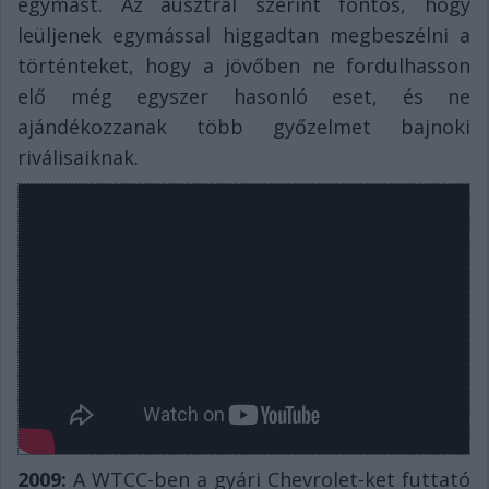
egymást. Az ausztrál szerint fontos, hogy
leüljenek egymással higgadtan megbeszélni a
történteket, hogy a jövőben ne fordulhasson
elő még egyszer hasonló eset, és ne
ajándékozzanak több győzelmet bajnoki
riválisaiknak.
2009:
A WTCC-ben a gyári Chevrolet-ket futtató