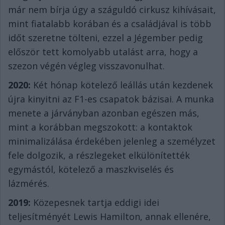
már nem bírja úgy a száguldó cirkusz kihívásait,
mint fiatalabb korában és a családjával is több
időt szeretne tölteni, ezzel a Jégember pedig
először tett komolyabb utalást arra, hogy a
szezon végén végleg visszavonulhat.
2020:
Két hónap kötelező leállás után kezdenek
újra kinyitni az F1-es csapatok bázisai. A munka
menete a járványban azonban egészen más,
mint a korábban megszokott: a kontaktok
minimalizálása érdekében jelenleg a személyzet
fele dolgozik, a részlegeket elkülönítették
egymástól, kötelező a maszkviselés és
lázmérés.
2019:
Közepesnek tartja eddigi idei
teljesítményét Lewis Hamilton, annak ellenére,