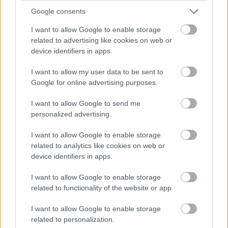
lekörözésre váró Villeneuve éppen a versenynek
Google consents
eme kritikus szakaszában tartotta őt fel a BAR
I want to allow Google to enable storage
Hondával.
related to advertising like cookies on web or
device identifiers in apps.
I want to allow my user data to be sent to
Google for online advertising purposes.
I want to allow Google to send me
personalized advertising.
I want to allow Google to enable storage
related to analytics like cookies on web or
device identifiers in apps.
I want to allow Google to enable storage
related to functionality of the website or app.
I want to allow Google to enable storage
2002:
A Renault tesztpilótája, Fernando Alonso
related to personalization.