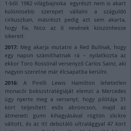
1-ből. 1982 világbajnoka egyrészt nem is akart
különösebb szerepet vállalni a száguldó
cirkuszban, másrészt pedig azt sem akarta,
hogy fia, Nico az ő nevének köszönhesse
sikereit.
2
017:
Meg akarja mutatni a Red Bullnak, hogy
egy napon számíthatnak rá – nyilatkozta az
ekkor Toro Rossónál versenyző Carlos Sainz, aki
nagyon szeretne már élcsapatba kerülni.
2016:
A Pirelli Lewis Hamilton lehetetlen
monacói bokszstratégiáját elemzi: a Mercedes
úgy nyerte meg a versenyt, hogy pilótája 31
kört teljesített esős abroncson, majd az
átmeneti gumi kihagyásával rögtön slickre
váltott, és az itt debütáló ultralággyal 47 kört