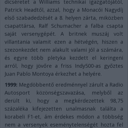
dicséretet a Williams technikai igazgatójától,
Patrick Headtől, azzal, hogy a Monacói Nagydíj
első szabadedzését a 8. helyen zárta, miközben
csapattársa, Ralf Schumacher a falba csapta
saját versenygépét. A britnek muszáj volt
villantania valamit ezen a hétvégén, hiszen a
szezonkezdet nem alakult valami jól a számára,
és egyre több pletyka kezdett el keringeni
arról, hogy jövőre a friss Indy500-as győztes
Juan Pablo Montoya érkezhet a helyére.
1999:
Megdöbbentő eredménnyel zárult a Radio
Autosport közönségszavazása, melyből az
derült ki, hogy a megkérdezettek 98,75
százaléka kifejezetten unalmasnak találta a
korabeli F1-et, ám érdekes módon a többség
nem a versenyek eseménytelenségét hozta fel