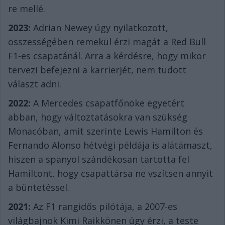
re mellé.
2023:
Adrian Newey úgy nyilatkozott,
összességében remekül érzi magát a Red Bull
F1-es csapatánál. Arra a kérdésre, hogy mikor
tervezi befejezni a karrierjét, nem tudott
választ adni.
2022:
A Mercedes csapatfőnöke egyetért
abban, hogy változtatásokra van szükség
Monacóban, amit szerinte Lewis Hamilton és
Fernando Alonso hétvégi példája is alátámaszt,
hiszen a spanyol szándékosan tartotta fel
Hamiltont, hogy csapattársa ne vszítsen annyit
a büntetéssel.
2021:
Az F1 rangidős pilótája, a 2007-es
világbajnok Kimi Raikkönen úgy érzi, a teste