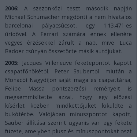
2006:
A szezonközi teszt második napján
Michael Schumacher megdönti a nem hivatalos
barcelonai pályacsúcsot, egy 1:13.471-es
űridővel. A Ferrari számára ennek ellenére
vegyes érzésekkel zárult a nap, mivel Luca
Badoer csúnyán összetörte másik autójukat.
2005:
Jacques Villeneuve feketepontot kapott
csapatfőnökétől, Peter Saubertől, miután a
Monacói Nagydíjon saját maga és csapattársa,
Felipe Massa pontszerzési reményeit is
megsemmisítette azzal, hogy egy előzési
kísérlet közben mindkettőjüket kiküldte a
bukótérbe. Valójában mínuszpontot kapott,
Sauber állítása szerint ugyanis van egy fekete
füzete, amelyben plusz és mínuszpontokat oszt