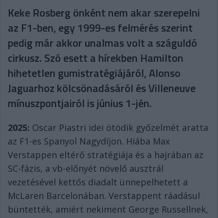
Keke Rosberg önként nem akar szerepelni
az F1-ben, egy 1999-es felmérés szerint
pedig már akkor unalmas volt a száguldó
cirkusz. Szó esett a hírekben Hamilton
hihetetlen gumistratégiájáról, Alonso
Jaguarhoz kölcsönadásáról és Villeneuve
mínuszpontjairól is június 1-jén.
2025:
Oscar Piastri idei ötödik győzelmét aratta
az F1-es Spanyol Nagydíjon. Hiába Max
Verstappen eltérő stratégiája és a hajrában az
SC-fázis, a vb-előnyét növelő ausztrál
vezetésével kettős diadalt ünnepelhetett a
McLaren Barcelonában. Verstappent ráadásul
büntették, amiért nekiment George Russellnek,