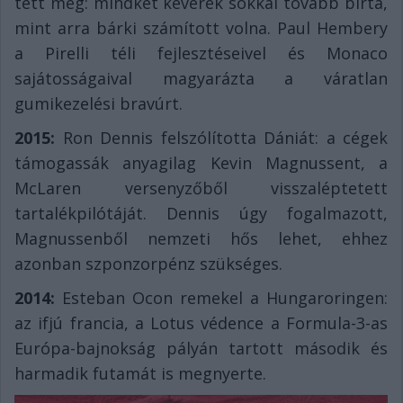
tett meg: mindkét keverék sokkal tovább bírta,
mint arra bárki számított volna. Paul Hembery
a Pirelli téli fejlesztéseivel és Monaco
sajátosságaival magyarázta a váratlan
gumikezelési bravúrt.
2015:
Ron Dennis felszólította Dániát: a cégek
támogassák anyagilag Kevin Magnussent, a
McLaren versenyzőből visszaléptetett
tartalékpilótáját. Dennis úgy fogalmazott,
Magnussenből nemzeti hős lehet, ehhez
azonban szponzorpénz szükséges.
2014:
Esteban Ocon remekel a Hungaroringen:
az ifjú francia, a Lotus védence a Formula-3-as
Európa-bajnokság pályán tartott második és
harmadik futamát is megnyerte.