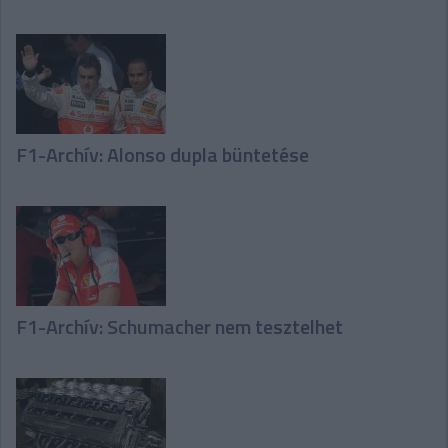
F1-Archív: Alonso dupla büntetése
F1-Archív: Schumacher nem tesztelhet