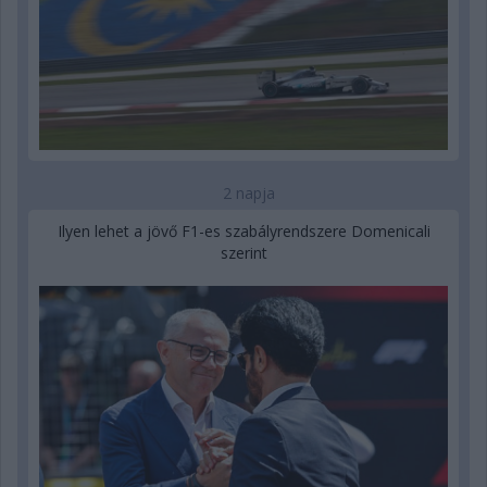
2 napja
Ilyen lehet a jövő F1-es szabályrendszere Domenicali
szerint