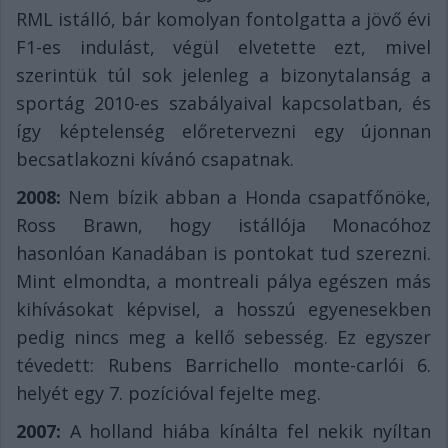
RML istálló, bár komolyan fontolgatta a jövő évi
F1-es indulást, végül elvetette ezt, mivel
szerintük túl sok jelenleg a bizonytalanság a
sportág 2010-es szabályaival kapcsolatban, és
így képtelenség előretervezni egy újonnan
becsatlakozni kívánó csapatnak.
2008:
Nem bízik abban a Honda csapatfőnöke,
Ross Brawn, hogy istállója Monacóhoz
hasonlóan Kanadában is pontokat tud szerezni.
Mint elmondta, a montreali pálya egészen más
kihívásokat képvisel, a hosszú egyenesekben
pedig nincs meg a kellő sebesség. Ez egyszer
tévedett: Rubens Barrichello monte-carlói 6.
helyét egy 7. pozícióval fejelte meg.
2007:
A holland hiába kínálta fel nekik nyíltan