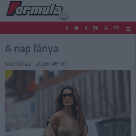
F1
PARC FERMÉ
A nap lánya
FORMULA
MOTOR
NEMZETKÖZI
HAZAI
Nap lánya - 2026-06-01
RETRO
EGYÉB
PODCAST
SHOP
LIVE
TIPPJÁTÉK
DIGITÁLIS MAGAZIN
PONTÁLLÁSOK
VERSENYNAPTÁRAK