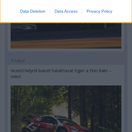
Data Deletion
Data Access
Privacy Policy
4 napja
Vezető helyről bukott hatalmasat Ogier a Finn Ralin –
videó