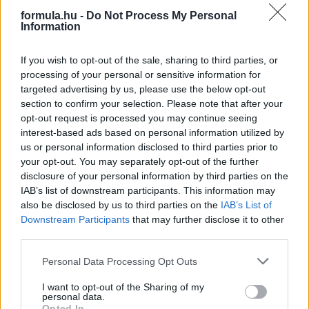
formula.hu -
Do Not Process My Personal
2 napja
Information
Nem tud úrrá lenni a fékproblémákon a Cadillac
If you wish to opt-out of the sale, sharing to third parties, or
processing of your personal or sensitive information for
targeted advertising by us, please use the below opt-out
section to confirm your selection. Please note that after your
opt-out request is processed you may continue seeing
interest-based ads based on personal information utilized by
us or personal information disclosed to third parties prior to
your opt-out. You may separately opt-out of the further
disclosure of your personal information by third parties on the
IAB’s list of downstream participants. This information may
also be disclosed by us to third parties on the
IAB’s List of
Downstream Participants
that may further disclose it to other
third parties.
Please note that this website/app uses one or more Google
Personal Data Processing Opt Outs
3 napja
services and may gather and store information including but
not limited to your visit or usage behaviour. You may click to
I want to opt-out of the Sharing of my
Marko szerint a szurkolók nem tudják, mi történik
personal data.
grant or deny consent to Google and its third-party tags to
Opted In