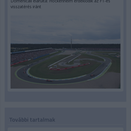
Domenicali elárulta: Hockenheim érdeklődik az F1-es
visszatérés iránt
További tartalmak