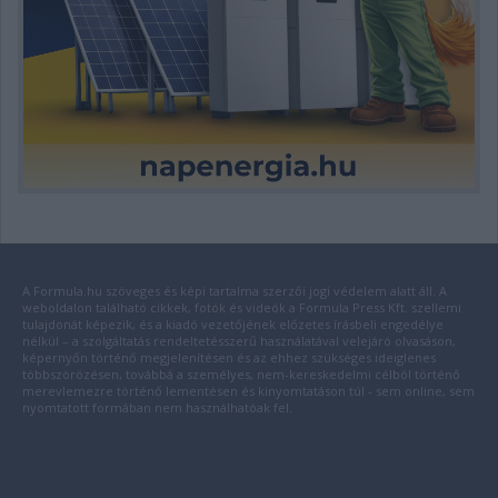
A Formula.hu szöveges és képi tartalma szerzői jogi védelem alatt áll. A
weboldalon található cikkek, fotók és videók a Formula Press Kft. szellemi
tulajdonát képezik, és a kiadó vezetőjének előzetes írásbeli engedélye
nélkül – a szolgáltatás rendeltetésszerű használatával velejáró olvasáson,
képernyőn történő megjelenítésen és az ehhez szükséges ideiglenes
többszörözésen, továbbá a személyes, nem-kereskedelmi célból történő
merevlemezre történő lementésen és kinyomtatáson túl - sem online, sem
nyomtatott formában nem használhatóak fel.