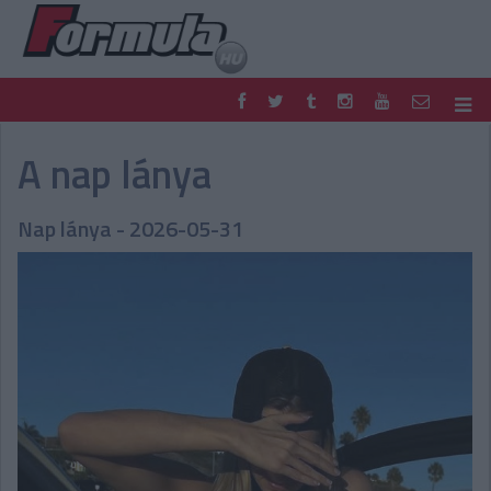
F1
PARC FERMÉ
A nap lánya
FORMULA
MOTOR
NEMZETKÖZI
HAZAI
Nap lánya - 2026-05-31
RETRO
EGYÉB
PODCAST
SHOP
LIVE
TIPPJÁTÉK
DIGITÁLIS MAGAZIN
PONTÁLLÁSOK
VERSENYNAPTÁRAK