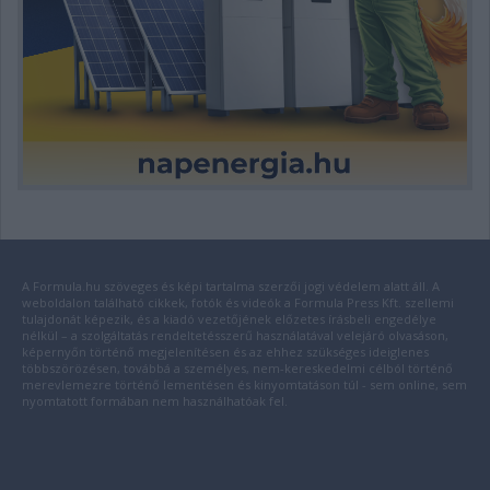
A Formula.hu szöveges és képi tartalma szerzői jogi védelem alatt áll. A
weboldalon található cikkek, fotók és videók a Formula Press Kft. szellemi
tulajdonát képezik, és a kiadó vezetőjének előzetes írásbeli engedélye
nélkül – a szolgáltatás rendeltetésszerű használatával velejáró olvasáson,
képernyőn történő megjelenítésen és az ehhez szükséges ideiglenes
többszörözésen, továbbá a személyes, nem-kereskedelmi célból történő
merevlemezre történő lementésen és kinyomtatáson túl - sem online, sem
nyomtatott formában nem használhatóak fel.