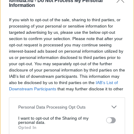
formula.hu -
Do Not Process My Personal
Information
2 napja
If you wish to opt-out of the sale, sharing to third parties, or
Nem tud úrrá lenni a fékproblémákon a Cadillac
processing of your personal or sensitive information for
targeted advertising by us, please use the below opt-out
section to confirm your selection. Please note that after your
opt-out request is processed you may continue seeing
interest-based ads based on personal information utilized by
us or personal information disclosed to third parties prior to
your opt-out. You may separately opt-out of the further
disclosure of your personal information by third parties on the
IAB’s list of downstream participants. This information may
also be disclosed by us to third parties on the
IAB’s List of
Downstream Participants
that may further disclose it to other
third parties.
Please note that this website/app uses one or more Google
Personal Data Processing Opt Outs
services and may gather and store information including but
3 napja
not limited to your visit or usage behaviour. You may click to
I want to opt-out of the Sharing of my
personal data.
grant or deny consent to Google and its third-party tags to
Opted In
Marko szerint a szurkolók nem tudják, mi történik
use your data for below specified purposes in below Google