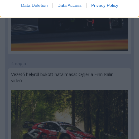
Data Deletion
Data Access
Privacy Policy
4 napja
Vezető helyről bukott hatalmasat Ogier a Finn Ralin –
videó