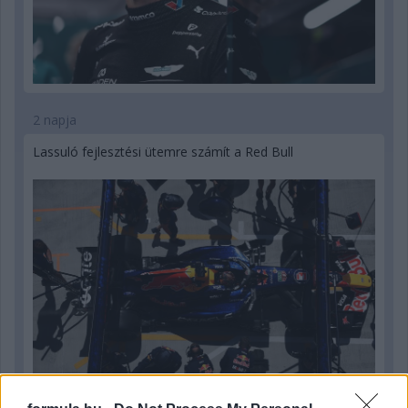
2 napja
Lassuló fejlesztési ütemre számít a Red Bull