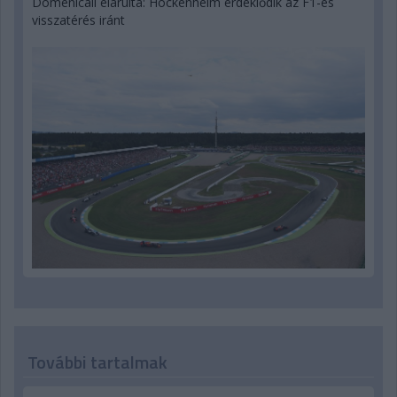
Domenicali elárulta: Hockenheim érdeklődik az F1-es
visszatérés iránt
További tartalmak