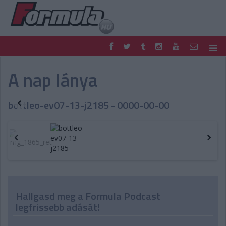
F1
PARC FERMÉ
A nap lánya
FORMULA
MOTOR
NEMZETKÖZI
HAZAI
bottleo-ev07-13-j2185 - 0000-00-00
RETRO
EGYÉB
PODCAST
SHOP
LIVE
TIPPJÁTÉK
DIGITÁLIS MAGAZIN
PONTÁLLÁSOK
VERSENYNAPTÁRAK
Hallgasd meg a Formula Podcast
legfrissebb adását!