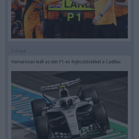
3 órája
Hamarosan leáll az idei F1-es fejlesztésekkel a Cadillac