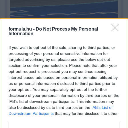
formula.hu -
Do Not Process My Personal
Information
2 napja
Kerékpáros világbajnokságra kvalifikálta magát Bottas az
If you wish to opt-out of the sale, sharing to third parties, or
F1-es nyári szünetben
processing of your personal or sensitive information for
targeted advertising by us, please use the below opt-out
section to confirm your selection. Please note that after your
opt-out request is processed you may continue seeing
interest-based ads based on personal information utilized by
us or personal information disclosed to third parties prior to
your opt-out. You may separately opt-out of the further
disclosure of your personal information by third parties on the
IAB’s list of downstream participants. This information may
also be disclosed by us to third parties on the
IAB’s List of
Downstream Participants
that may further disclose it to other
third parties.