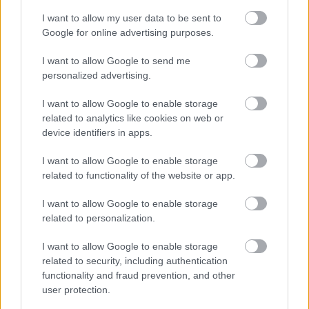
3 napja
I want to allow my user data to be sent to
Hakkinen megtartaná a Norris-Piastri párost a
Google for online advertising purposes.
McLarennél, nem borítaná fel Verstappenért
I want to allow Google to send me
personalized advertising.
I want to allow Google to enable storage
related to analytics like cookies on web or
device identifiers in apps.
I want to allow Google to enable storage
related to functionality of the website or app.
I want to allow Google to enable storage
related to personalization.
I want to allow Google to enable storage
related to security, including authentication
4 napja
functionality and fraud prevention, and other
Megvan, mikor kezdődik az F1-es Bahreini Nagydíj
user protection.
Malajziában