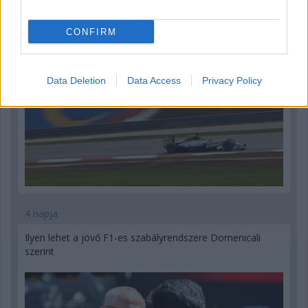
CONFIRM
Data Deletion
Data Access
Privacy Policy
4 napja
Ilyen lehet a jövő F1-es szabályrendszere Domenicali
szerint