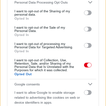
Please note that this website/app uses one or more Google
Personal Data Processing Opt Outs
services and may gather and store information including but
not limited to your visit or usage behaviour. You may click to
I want to opt-out of the Sharing of my
personal data.
grant or deny consent to Google and its third-party tags to
2 napja
Opted In
use your data for below specified purposes in below Google
consent section.
Montoya szerint Antonelli kedvessége sem segít
I want to opt-out of the Sale of my
Personal Data.
Russellen
Opted In
I want to opt-out of processing my
Personal Data for Targeted Advertising.
Opted In
I want to opt-out of Collection, Use,
Retention, Sale, and/or Sharing of my
Personal Data that Is Unrelated with the
Purposes for which it was collected.
Opted Out
Google consents
I want to allow Google to enable storage
related to advertising like cookies on web or
device identifiers in apps.