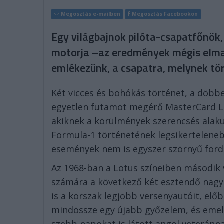
Megosztás e-mailben
Megosztás Facebookon
Egy világbajnok pilóta-csapatfőnök, 
motorja –az eredmények mégis elma
emlékezünk, a csapatra, melynek tört
Két vicces és bohókás történet, a döbb
egyetlen futamot megérő MasterCard Lol
akiknek a körülmények szerencsés alaku
Formula-1 történetének legsikertelene
események nem is egyszer szörnyű fordu
Az 1968-ban a Lotus színeiben második 
számára a következő két esztendő nagy 
is a korszak legjobb versenyautóit, előb
mindössze egy újabb győzelem, és emell