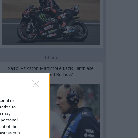
14 órája
Sajtó: Az Aston Martintól érkezik Lambiase
utódja a Red Bullhoz?
sonal or
ection to
ou may
 personal
out of the
 downstream