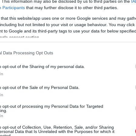
. This information may also be disclosed by us to third parties on the
IA
Participants
that may further disclose it to other third parties.
 that this website/app uses one or more Google services and may gath
including but not limited to your visit or usage behaviour. You may click 
 to Google and its third-party tags to use your data for below specifi
ogle consent section.
ső három tengerentúli futamot költségkímélés
l Data Processing Opt Outs
anyol Nagydíjon állt fel először a rajtrácsra az
az egyetlen Embassy Hill-Forddal. Hill az
o opt-out of the Sharing of my personal data.
ig, legjobb eredményét rögtön a második
In
án kilencediknek futott be – utolsó helyről
o opt-out of the Sale of my Personal Data.
élba érkezőként. Az Embassy Hill nem szerzett
In
Holland Nagydíjon pedig még az a szégyen is
y túl sok (egészen pontosan tizenhat) környi
to opt-out of processing my Personal Data for Targeted
ing.
őként.
In
erződést kötött a Lolával, akik T370 kódjelű
o opt-out of Collection, Use, Retention, Sale, and/or Sharing
ersonal Data that Is Unrelated with the Purposes for which it
ze a csapat tagjai. Az autókat Hill és a brit
lected.