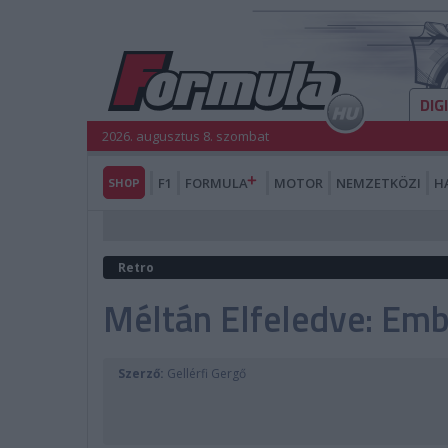
DIG
2026. augusztus 8. szombat
SHOP
F1
FORMULA
MOTOR
NEMZETKÖZI
H
Retro
Méltán Elfeledve: Emb
Szerző:
Gellérfi Gergő