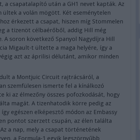
 a csapatalapító után a GH1 nevet kapták. Az
 ültek a volán mögött. Két eseménytelen
thoz érkezett a csapat, hiszen míg Stommelen
g a tizenöt célbaérőből, addig Hill még
e. A soron következő Spanyol Nagydíjra Hill
ia Migault-t ültette a maga helyére, így a
égig azt az áprilisi délutánt, amikor minden
lt a Montjuic Circuit rajtrácsáról, a
an szemfülesen ismerte fel a kínálkozó
lte ki az élmezőny összes pofozkodását, hogy
lálta magát. A tizenhatodik körre pedig az
le, így egészen elképesztő módon az Embassy
len pontot szerzett csupán, az élen találta
Az a nap, mely a csapat történetének
egyen, a Formula-1 egyik legszörnyűbb