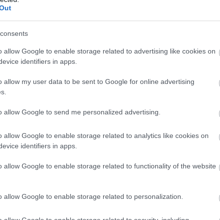
Out
nyira a versenyeken nyújtott teljesítménye
 mert egyike volt azoknak a versenyzőknek, akik
consents
 1976-ban a Nordschleifén – s nem mellesleg
reménység, Sean Edwards. A brit nem
o allow Google to enable storage related to advertising like cookies on
evice identifiers in apps.
seny erejéig Peter Gethin, az utolsó négy
sítette a második számú Embassy Hillben. A
o allow my user data to be sent to Google for online advertising
s.
tot, a számtalan kieséssel tarkított Svéd
ms által futtatott Iso Marlborót és a két
to allow Google to send me personalized advertising.
odik helyen ért célba, ráadásul mindössze
én, a Brit Nagydíjon éppen hatszor ennyit
o allow Google to enable storage related to analytics like cookies on
evice identifiers in apps.
o allow Google to enable storage related to functionality of the website
o allow Google to enable storage related to personalization.
o allow Google to enable storage related to security, including