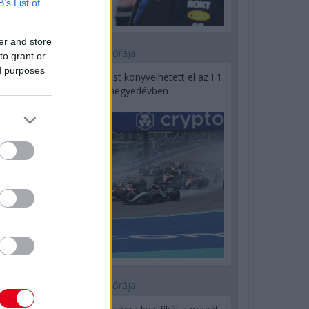
B’s List of
er and store
19 órája
to grant or
ed purposes
Óriási bevétel-visszaesést könyvelhetett el az F1
a második negyedévben
21 órája