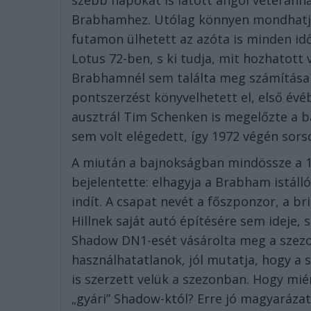
szebb napokat is látott angol veteránnak
Brabhamhez. Utólag könnyen mondhatjuk
futamon ülhetett az azóta is minden id
Lotus 72-ben, s ki tudja, mit hozhatott v
Brabhamnél sem találta meg számításai
pontszerzést könyvelhetett el, első évé
ausztrál Tim Schenken is megelőzte a ba
sem volt elégedett, így 1972 végén sor
A miután a bajnokságban mindössze a 15
bejelentette: elhagyja a Brabham istálló
indít. A csapat nevét a főszponzor, a b
Hillnek saját autó építésére sem ideje, 
Shadow DN1-esét vásárolta meg a szezo
használhatatlanok, jól mutatja, hogy a
is szerzett velük a szezonban. Hogy mié
„gyári” Shadow-któl? Erre jó magyaráza