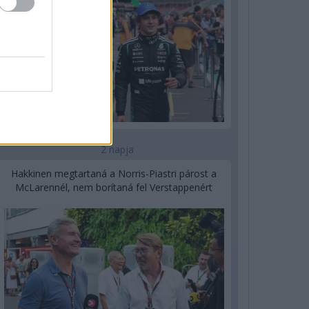
2 napja
Hakkinen megtartaná a Norris-Piastri párost a
McLarennél, nem borítaná fel Verstappenért