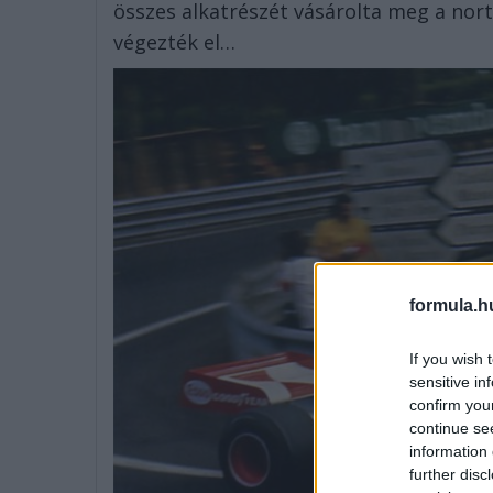
összes alkatrészét vásárolta meg a nort
végezték el…
formula.h
If you wish 
sensitive in
confirm you
continue se
information 
further disc