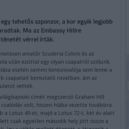
egy tehetős szponzor, a kor egyik legjobb
radtak. Ma az Embassy Hillre
énetét vérrel írták.
enetesen amatőr Scuderia Coloni és az
a után ezúttal egy olyan csapatról szólunk,
lása esetén semmi keresnivalója sem lenne a
bb csapatait bemutató rovatban, ám az
latot vettek.
világbajnoki címét megszerző Graham Hill
csalódás volt, hiszen hiába vezette továbbra
b a Lotus 49-et, majd a Lotus 72-t, két év alatt
ett csak egyetlen második hely jött össze a