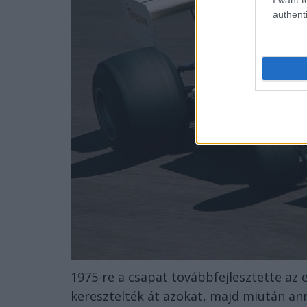
authenti
1975-re a csapat továbbfejlesztette az 
keresztelték át azokat, majd miután ann