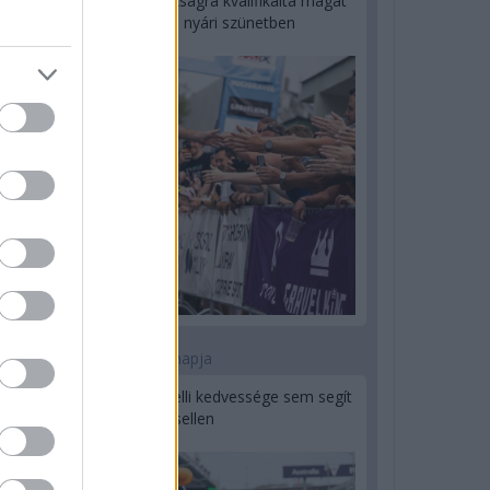
Kerékpáros világbajnokságra kvalifikálta magát
Bottas az F1-es nyári szünetben
1 napja
Montoya szerint Antonelli kedvessége sem segít
Russellen