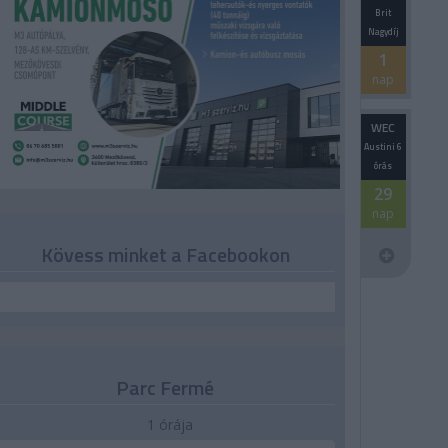
Brit
Nagydíj
1
nap
WEC
Austini 6
órás
29
nap
Kövess minket a Facebookon
Parc Fermé
1 órája