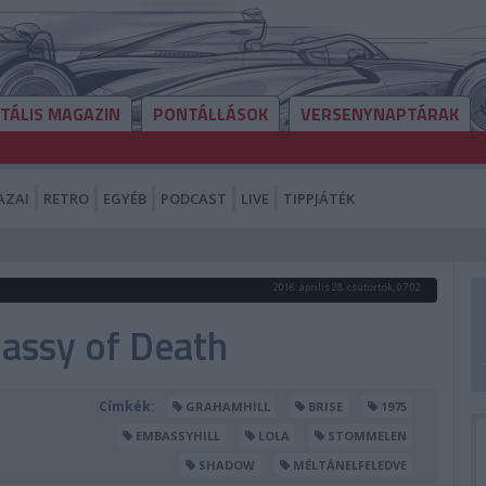
ITÁLIS MAGAZIN
PONTÁLLÁSOK
VERSENYNAPTÁRAK
AZAI
RETRO
EGYÉB
PODCAST
LIVE
TIPPJÁTÉK
2016. április 28. csütörtök, 07:02
assy of Death
Címkék:
GRAHAMHILL
BRISE
1975
EMBASSYHILL
LOLA
STOMMELEN
SHADOW
MÉLTÁNELFELEDVE