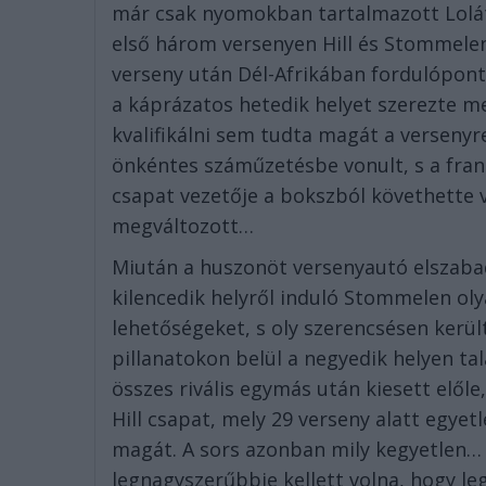
már csak nyomokban tartalmazott Lolát,
első három versenyen Hill és Stommelen
verseny után Dél-Afrikában fordulópon
a káprázatos hetedik helyet szerezte me
kvalifikálni sem tudta magát a versenyr
önkéntes száműzetésbe vonult, s a franc
csapat vezetője a bokszból követhette v
megváltozott…
Miután a huszonöt versenyautó elszabadu
kilencedik helyről induló Stommelen oly
lehetőségeket, s oly szerencsésen kerü
pillanatokon belül a negyedik helyen ta
összes rivális egymás után kiesett elő
Hill csapat, mely 29 verseny alatt egyet
magát. A sors azonban mily kegyetlen… 
legnagyszerűbbje kellett volna, hogy l