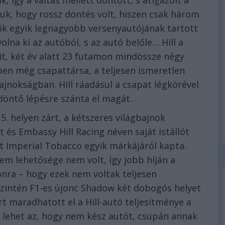
, így a váltás mellett döntött, s átigazolt a
, hogy rossz döntés volt, hiszen csak három
ők egyik legnagyobb versenyautójának tartott
olna ki az autóból, s az autó belőle… Hill a
t, két év alatt 23 futamon mindössze négy
ben még csapattársa, a teljesen ismeretlen
jnokságban. Hill ráadásul a csapat légkörével
sdöntő lépésre szánta el magát…
. helyen zárt, a kétszeres világbajnok
t és Embassy Hill Racing néven saját istállót
rit Imperial Tobacco egyik márkájáról kapta.
sem lehetősége nem volt, így jobb híján a
nra – hogy ezek nem voltak teljesen
 szintén F1-es újonc Shadow két dobogós helyet
rt maradhatott el a Hill-autó teljesítménye a
t lehet az, hogy nem kész autót, csupán annak