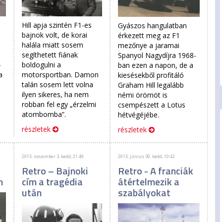
a
Hill apja szintén F1-es
Gyászos hangulatban
,
bajnok volt, de korai
érkezett meg az F1
halála miatt sosem
mezőnye a jaramai
segíthetett fiának
Spanyol Nagydíjra 1968-
-
boldogulni a
ban ezen a napon, de a
a
motorsportban. Damon
kiesésekből profitáló
talán sosem lett volna
Graham Hill legalább
ilyen sikeres, ha nem
némi örömöt is
robban fel egy „érzelmi
csempészett a Lotus
atombomba”.
hétvégéjébe.
részletek
részletek
2015. november 3. kedd, 21:49
2015. június 30. kedd, 10:42
Retro – Bajnoki
Retro - A franciák
h
cím a tragédia
átértelmezik a
után
szabályokat