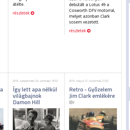
átélte.
debütált a Lotus 49 a
Cosworth DFV motorral,
részletek
melyet azonban Clark
sosem vezetett.
részletek
2016. szeptember 24. szombat, 18:51
2016. május 12. csütörtök, 21:02
ha
Így lett apa nélkül
Retro - Győzelem
világbajnok
Jim Clark emlékére
Damon Hill