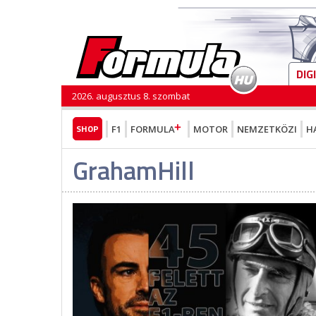
DIG
2026. augusztus 8. szombat
SHOP
F1
FORMULA
MOTOR
NEMZETKÖZI
H
GrahamHill