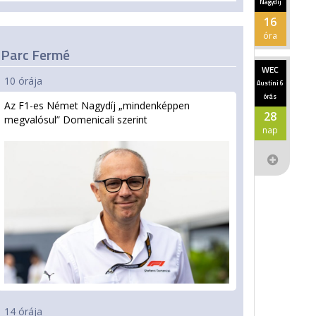
Nagydíj
16
óra
Parc Fermé
WEC
10 órája
Austini 6
órás
Az F1-es Német Nagydíj „mindenképpen
28
megvalósul” Domenicali szerint
nap
14 órája