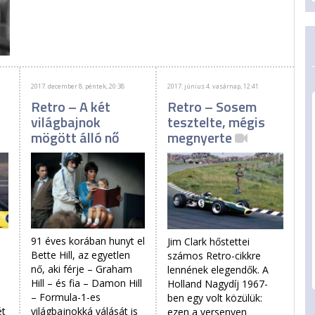
2017. december 8. péntek, 20:38
2017. június 4. vasárnap, 12:41
Retro – A két
Retro – Sosem
világbajnok
tesztelte, mégis
mögött álló nő
megnyerte
91 éves korában hunyt el
Jim Clark hőstettei
Bette Hill, az egyetlen
számos Retro-cikkre
nő, aki férje – Graham
lennének elegendők. A
Hill – és fia – Damon Hill
Holland Nagydíj 1967-
– Formula-1-es
ben egy volt közülük:
ét
világbajnokká válását is
ezen a versenyen