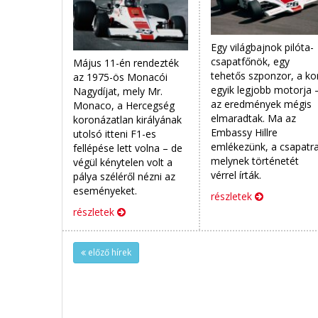
Egy világbajnok pilóta-
csapatfőnök, egy
Május 11-én rendezték
tehetős szponzor, a ko
az 1975-ös Monacói
egyik legjobb motorja 
Nagydíjat, mely Mr.
az eredmények mégis
Monaco, a Hercegség
elmaradtak. Ma az
koronázatlan királyának
Embassy Hillre
utolsó itteni F1-es
emlékezünk, a csapatra
fellépése lett volna – de
melynek történetét
végül kénytelen volt a
vérrel írták.
pálya széléről nézni az
eseményeket.
részletek
részletek
előző hírek