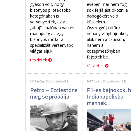
gyakori volt, hogy
évében már nem fog
bizonyos pilóták több
sok fejfájást okozni a
kategóriában is
dobogókért való
versenyeztek, ez az
küzdelem.
„alfaj” kihalóban van és
Összegyűjtöttünk
manapság az egy
néhány világbajnokot,
bizonyos műfajra
akik nem a csúcson,
specializált versenyzők
hanem a
világát éljük.
középmezőnyben
fejezték be.
részletek
részletek
2017. május 18. csütörtök, 09:51
2017. április 13. csütörtök, 12:32
Retro – Ecclestone
F1-es bajnokok, 
meg se próbálja
Indianapolisba
mennek...