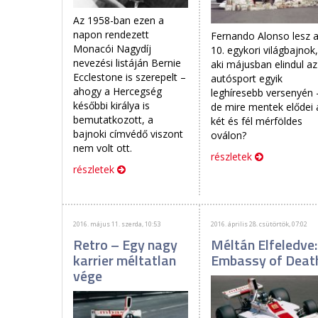
Az 1958-ban ezen a
napon rendezett
Fernando Alonso lesz 
Monacói Nagydíj
10. egykori világbajnok
nevezési listáján Bernie
aki májusban elindul az
Ecclestone is szerepelt –
autósport egyik
ahogy a Hercegség
leghíresebb versenyén 
későbbi királya is
de mire mentek elődei 
bemutatkozott, a
két és fél mérföldes
bajnoki címvédő viszont
oválon?
nem volt ott.
részletek
részletek
2016. május 11. szerda, 10:53
2016. április 28. csütörtök, 07:02
Retro – Egy nagy
Méltán Elfeledve:
karrier méltatlan
Embassy of Deat
vége