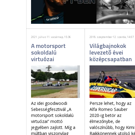
2021. július 11. vasárnap, 15:36
2018. szeptember 12. szerda, 14:07
A motorsport
Világbajnokok
sokoldalú
levezető évei
virtuózai
középcsapatban
Az idei goodwoodi
Persze lehet, hogy az
Sebességfesztivál „A
Alfa Romeo Sauber
motorsport sokoldalú
2020-ig betör az
virtuózai” mottó
élmezőnybe, de
jegyében zajlott. Míg a
valószínűbb, hogy Kimi
múltban viszonylag
Raikkönennek utolsó k