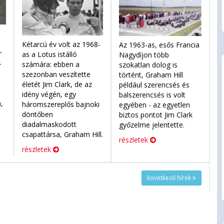
Kétarcú év volt az 1968-
Az 1963-as, esős Francia
r
as a Lotus istálló
Nagydíjon több
–
számára: ebben a
szokatlan dolog is
szezonban veszítette
történt, Graham Hill
életét Jim Clark, de az
például szerencsés és
idény végén, egy
balszerencsés is volt
,
háromszereplős bajnoki
egyében - az egyetlen
döntőben
biztos pontot Jim Clark
diadalmaskodott
győzelme jelentette.
csapattársa, Graham Hill.
részletek
részletek
következő hírek