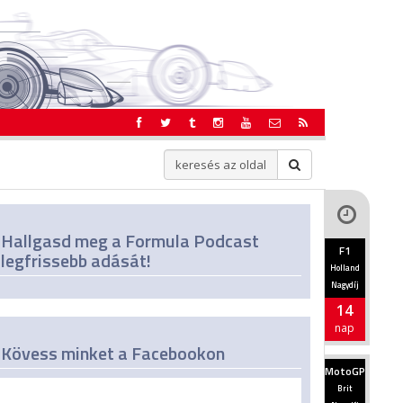
Hallgasd meg a Formula Podcast
F1
legfrissebb adását!
Holland
Nagydíj
14
nap
Kövess minket a Facebookon
MotoGP
Brit