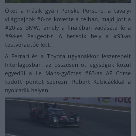
Őket a másik gyári Penske Porsche, a tavalyi
világbajnok #6-os követte a célban, majd jött a
#20-as BMW, amely a fináléban vadászta le a
#94-es Peugeot-t. A hetedik hely a #93-as
testvérautóé lett.
A Ferrari és a Toyota ugyanakkor leszerepelt
Interlagosban: az összesen öt egységük közül
egyedül a Le Mans-győztes #83-as AF Corse
tudott pontot szerezni Robert Kubicáékkal a
nyolcadik helyen.