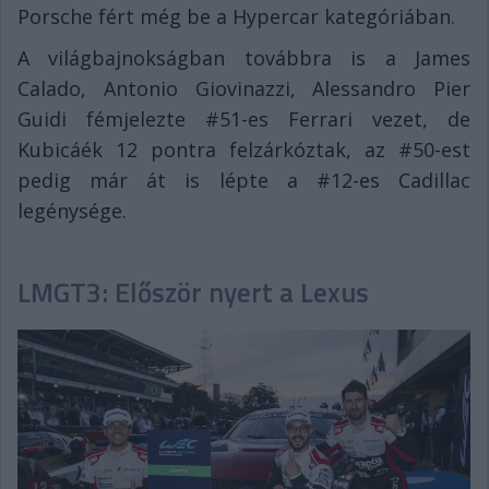
Porsche fért még be a Hypercar kategóriában.
A világbajnokságban továbbra is a James
Calado, Antonio Giovinazzi, Alessandro Pier
Guidi fémjelezte #51-es Ferrari vezet, de
Kubicáék 12 pontra felzárkóztak, az #50-est
pedig már át is lépte a #12-es Cadillac
legénysége.
LMGT3: Először nyert a Lexus