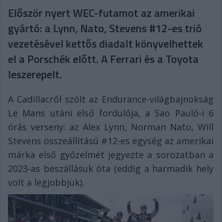
Először nyert WEC-futamot az amerikai
gyártó: a Lynn, Nato, Stevens #12-es trió
vezetésével kettős diadalt könyvelhettek
el a Porschék előtt. A Ferrari és a Toyota
leszerepelt.
A Cadillacről szólt az Endurance-világbajnokság
Le Mans utáni első fordulója, a Sao Pauló-i 6
órás verseny: az Alex Lynn, Norman Nato, Will
Stevens összeállítású #12-es egység az amerikai
márka első győzelmét jegyezte a sorozatban a
2023-as beszállásuk óta (eddig a harmadik hely
volt a legjobbjuk).