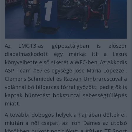
Az LMGT3-as géposztályban is először
diadalmaskodott egy márka: itt a Lexus
könyvelhette első sikerét a WEC-ben. Az Akkodis
ASP Team #87-es egysége Jose Maria Lopezzel,
Clemens Schmiddel és Razvan Umbrarescuval a
volánnál bő félperces fórral győzött, pedig ők is
kaptak büntetést bokszutcai sebességtúllépés
miatt.
A további dobogós helyek a hajrában dőltek el,
miután a női csapat, az Iron Dames az utolsó
körökben bukott pozíciókat: a #81-es TF Sport