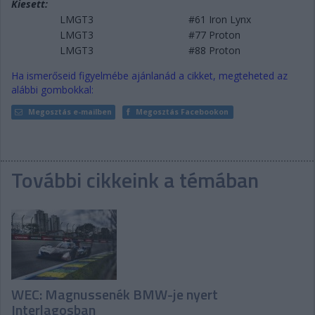
Kiesett:
LMGT3
#61 Iron Lynx
LMGT3
#77 Proton
LMGT3
#88 Proton
Ha ismerőseid figyelmébe ajánlanád a cikket, megteheted az
alábbi gombokkal:
Megosztás e-mailben
Megosztás Facebookon
További cikkeink a témában
WEC: Magnussenék BMW-je nyert
Interlagosban