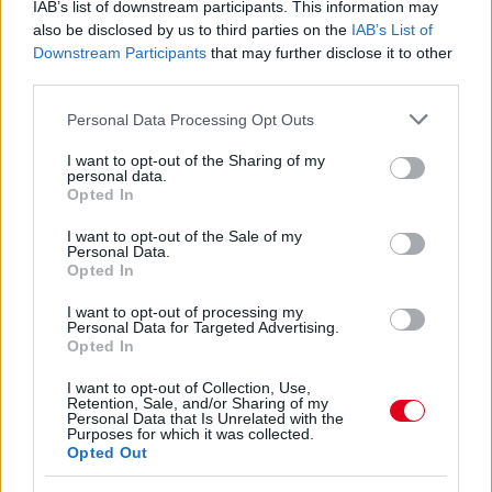
IAB’s list of downstream participants. This information may
also be disclosed by us to third parties on the
IAB’s List of
Downstream Participants
that may further disclose it to other
third parties.
A Formula.hu szöveges és képi tartalma szerzői jogi védelem alatt áll.
Please note that this website/app uses one or more Google
Personal Data Processing Opt Outs
A weboldalon található cikkek, fotók és videók a Formula Press Kft.
services and may gather and store information including but
szellemi tulajdonát képezik, és a kiadó vezetőjének előzetes írásbeli
engedélye nélkül – a szolgáltatás rendeltetésszerű használatával
not limited to your visit or usage behaviour. You may click to
I want to opt-out of the Sharing of my
velejáró olvasáson, képernyőn történő megjelenítésen és az ehhez
personal data.
grant or deny consent to Google and its third-party tags to
szükséges ideiglenes többszörözésen, továbbá a személyes, nem-
Opted In
kereskedelmi célból történő merevlemezre történő lementésen és
use your data for below specified purposes in below Google
kinyomtatáson túl - sem online, sem nyomtatott formában nem
consent section.
I want to opt-out of the Sale of my
használhatóak fel.
Personal Data.
Opted In
I want to opt-out of processing my
Personal Data for Targeted Advertising.
© 2026 Formula.hu - Minden jog
Opted In
fenntartva! | Fejlesztette:
insource.hu
I want to opt-out of Collection, Use,
Retention, Sale, and/or Sharing of my
Personal Data that Is Unrelated with the
Purposes for which it was collected.
Opted Out