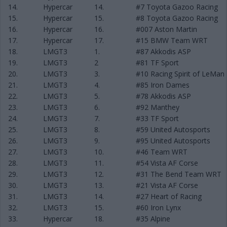
14.
Hypercar
14.
#7 Toyota Gazoo Racing
15.
Hypercar
15.
#8 Toyota Gazoo Racing
16.
Hypercar
16.
#007 Aston Martin
17.
Hypercar
17.
#15 BMW Team WRT
18.
LMGT3
1.
#87 Akkodis ASP
19.
LMGT3
2
#81 TF Sport
20.
LMGT3
3.
#10 Racing Spirit of LeMan
21.
LMGT3
4.
#85 Iron Dames
22.
LMGT3
5.
#78 Akkodis ASP
23.
LMGT3
6.
#92 Manthey
24.
LMGT3
7.
#33 TF Sport
25.
LMGT3
8.
#59 United Autosports
26.
LMGT3
9.
#95 United Autosports
27.
LMGT3
10.
#46 Team WRT
28.
LMGT3
11.
#54 Vista AF Corse
29.
LMGT3
12.
#31 The Bend Team WRT
30.
LMGT3
13.
#21 Vista AF Corse
31.
LMGT3
14.
#27 Heart of Racing
32.
LMGT3
15.
#60 Iron Lynx
33.
Hypercar
18.
#35 Alpine