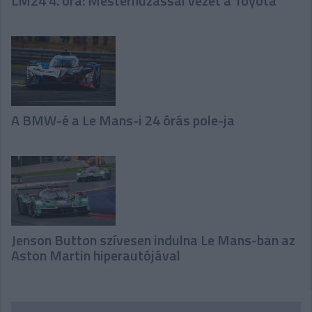
LM24 4. óra: Mesterhúzással vezet a Toyota
A BMW-é a Le Mans-i 24 órás pole-ja
Jenson Button szívesen indulna Le Mans-ban az
Aston Martin hiperautójával