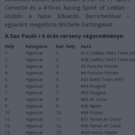
Corvette és a #10-es Racing Spirit of LeMan –
utóbbi a hazai Eduardo Barrichellóval –
egyaránt megelőzte Michelle Gattingékat.
A Sao Pauló-i 6 órás verseny végeredménye:
Hely
Kategória
Kat. hely.
Autó
1.
Hypercar
1.
#12 Cadillac Hertz Team Jo
2.
Hypercar
2.
#38 Cadillac Hertz Team Jo
3.
Hypercar
3.
#5 Porsche Penske
4.
Hypercar
4.
#6 Porsche Penske
5.
Hypercar
5.
#20 BMW Team WRT
6.
Hypercar
6.
#94 Peugeot
7.
Hypercar
7.
#93 Peugeot
8.
Hypercar
8.
#83 AF Corse
9.
Hypercar
9.
#36 Alpine
10.
Hypercar
10.
#99 Proton
11.
Hypercar
11.
#51 Ferrari AF Corse
12.
Hypercar
12.
#50 Ferrari AF Corse
13.
Hypercar
13.
#009 Aston Martin