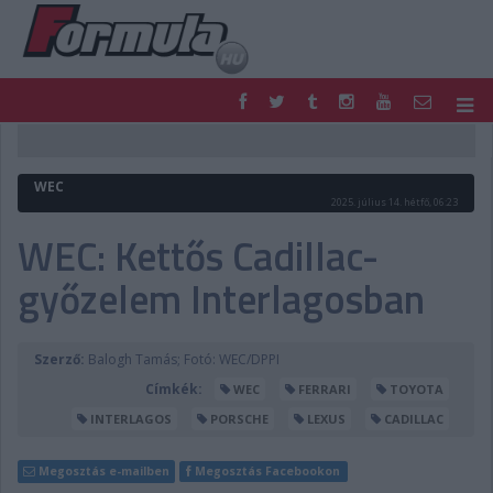
F1
PARC FERMÉ
FORMULA
MOTOR
WEC
NEMZETKÖZI
HAZAI
2025. július 14. hétfő, 06:23
RETRO
EGYÉB
WEC: Kettős Cadillac-
PODCAST
SHOP
győzelem Interlagosban
LIVE
TIPPJÁTÉK
DIGITÁLIS MAGAZIN
PONTÁLLÁSOK
VERSENYNAPTÁRAK
Szerző:
Balogh Tamás; Fotó: WEC/DPPI
Címkék:
WEC
FERRARI
TOYOTA
INTERLAGOS
PORSCHE
LEXUS
CADILLAC
Megosztás e-mailben
Megosztás Facebookon