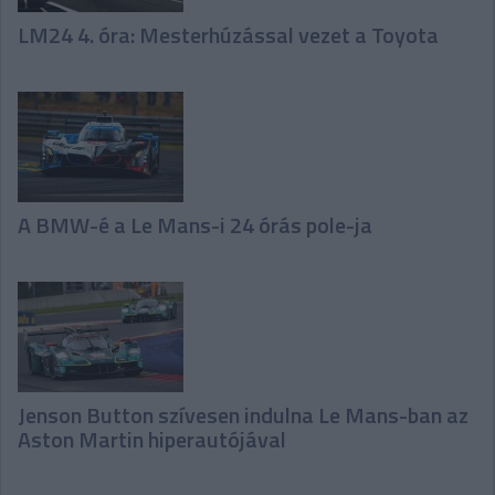
LM24 4. óra: Mesterhúzással vezet a Toyota
A BMW-é a Le Mans-i 24 órás pole-ja
Jenson Button szívesen indulna Le Mans-ban az
Aston Martin hiperautójával