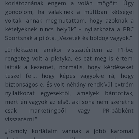
korlátoznának engem a volán mögött. Úgy
gondolom, ha valakinek a múltban kétségei
voltak, annak megmutattam, hogy azoknak a
kételyeknek nincs helyük” – nyilatkozta a BBC
Sportsnak a pilóta. „Vezetek és boldog vagyok.”
„Emlékszem, amikor visszatértem az F1-be,
rengeteg volt a pletyka, és ezt meg is értem:
látták a kezemet, normális, hogy kérdéseket
teszel fel… hogy képes vagyok-e rá, hogy
biztonságos-e. És volt néhány rendkívül extrém
nyilatkozat egyesektől, amelyek bántottak,
mert én vagyok az első, aki soha nem szeretne
csak marketingből vagy PR-bábként
visszatérni.”
„Komoly korlátaim vannak a jobb karomat