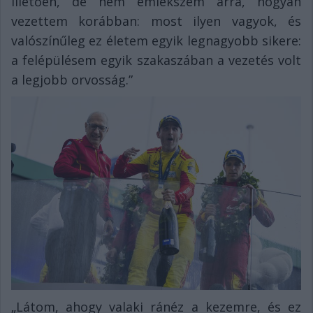
illetően, de nem emlékszem arra, hogyan
vezettem korábban: most ilyen vagyok, és
valószínűleg ez életem egyik legnagyobb sikere:
a felépülésem egyik szakaszában a vezetés volt
a legjobb orvosság.”
„Látom, ahogy valaki ránéz a kezemre, és ez