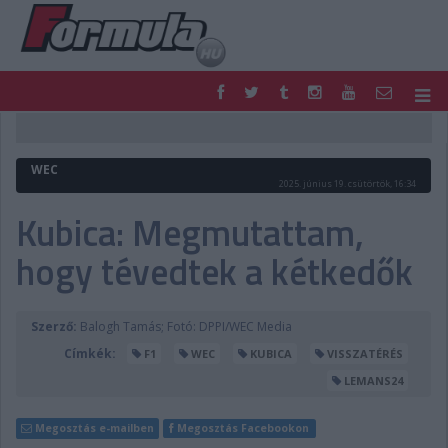
F1
PARC FERMÉ
FORMULA
MOTOR
WEC
NEMZETKÖZI
HAZAI
2025. június 19. csütörtök, 16:34
RETRO
EGYÉB
Kubica: Megmutattam,
PODCAST
SHOP
hogy tévedtek a kétkedők
LIVE
TIPPJÁTÉK
DIGITÁLIS MAGAZIN
PONTÁLLÁSOK
VERSENYNAPTÁRAK
Szerző:
Balogh Tamás; Fotó: DPPI/WEC Media
Címkék:
F1
WEC
KUBICA
VISSZATÉRÉS
LEMANS24
Megosztás e-mailben
Megosztás Facebookon