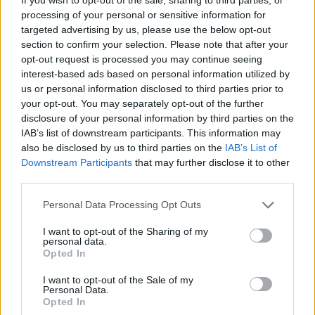
processing of your personal or sensitive information for
targeted advertising by us, please use the below opt-out
Kövess minket a Facebookon
section to confirm your selection. Please note that after your
opt-out request is processed you may continue seeing
interest-based ads based on personal information utilized by
us or personal information disclosed to third parties prior to
your opt-out. You may separately opt-out of the further
disclosure of your personal information by third parties on the
Parc Fermé
IAB’s list of downstream participants. This information may
also be disclosed by us to third parties on the
IAB’s List of
3 órája
Downstream Participants
that may further disclose it to other
third parties.
Az F1-es Német Nagydíj „mindenképpen megvalósul”
Domenicali szerint
Please note that this website/app uses one or more Google
Personal Data Processing Opt Outs
services and may gather and store information including but
not limited to your visit or usage behaviour. You may click to
I want to opt-out of the Sharing of my
personal data.
grant or deny consent to Google and its third-party tags to
Opted In
use your data for below specified purposes in below Google
consent section.
I want to opt-out of the Sale of my
Personal Data.
Opted In