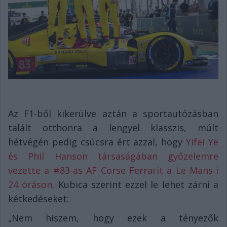
Az F1-ből kikerülve aztán a sportautózásban
talált otthonra a lengyel klasszis, múlt
hétvégén pedig csúcsra ért azzal, hogy
Yifei Ye
és Phil Hanson társaságában győzelemre
vezette a #83-as AF Corse Ferrarit a Le Mans-i
24 óráson
. Kubica szerint ezzel le lehet zárni a
kétkedéseket:
„Nem hiszem, hogy ezek a tényezők