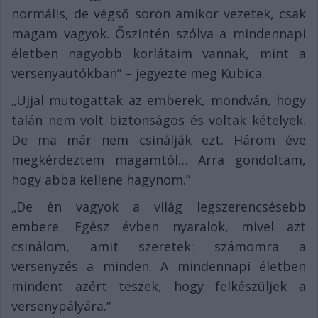
normális, de végső soron amikor vezetek, csak
magam vagyok. Őszintén szólva a mindennapi
életben nagyobb korlátaim vannak, mint a
versenyautókban” – jegyezte meg Kubica.
„Ujjal mutogattak az emberek, mondván, hogy
talán nem volt biztonságos és voltak kételyek.
De ma már nem csinálják ezt. Három éve
megkérdeztem magamtól… Arra gondoltam,
hogy abba kellene hagynom.”
„De én vagyok a világ legszerencsésebb
embere. Egész évben nyaralok, mivel azt
csinálom, amit szeretek: számomra a
versenyzés a minden. A mindennapi életben
mindent azért teszek, hogy felkészüljek a
versenypályára.”