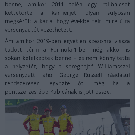
benne, amikor 2011 telén egy ralibaleset
kettétörte a karrierjét: olyan súlyosan
megsérült a karja, hogy évekbe telt, mire újra
versenyautót vezethetett.
Ám amikor 2019-ben egyetlen szezonra vissza
tudott térni a Formula-1-be, még akkor is
sokan kételkedtek benne – és nem könnyítette
a helyzetét, hogy a sereghajtó Williamsszel
versenyzett, ahol George Russell ráadásul
rendszeresen legyőzte őt, még ha a
pontszerzés épp Kubicának is jött össze.