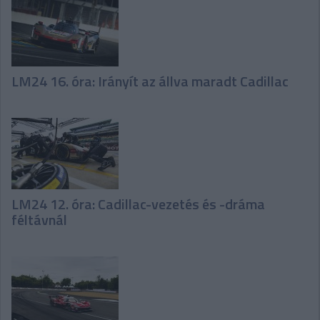
LM24 16. óra: Irányít az állva maradt Cadillac
LM24 12. óra: Cadillac-vezetés és -dráma
féltávnál