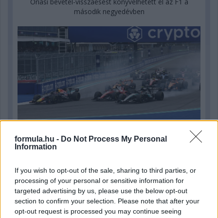
Óriási bevétel-visszaesést könyvelhetett el az F1 a
második negyedévben
formula.hu -
Do Not Process My Personal
Information
5 órája
If you wish to opt-out of the sale, sharing to third parties, or
processing of your personal or sensitive information for
Kerékpáros világbajnokságra kvalifikálta magát Bottas az
targeted advertising by us, please use the below opt-out
F1-es nyári szünetben
section to confirm your selection. Please note that after your
opt-out request is processed you may continue seeing