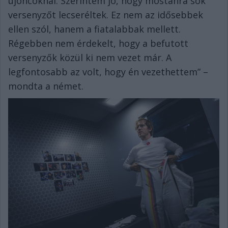
újoncoknál. Szerintem jó, hogy mostanra sok
versenyzőt lecseréltek. Ez nem az idősebbek
ellen szól, hanem a fiatalabbak mellett.
Régebben nem érdekelt, hogy a befutott
versenyzők közül ki nem vezet már. A
legfontosabb az volt, hogy én vezethettem” –
mondta a német.