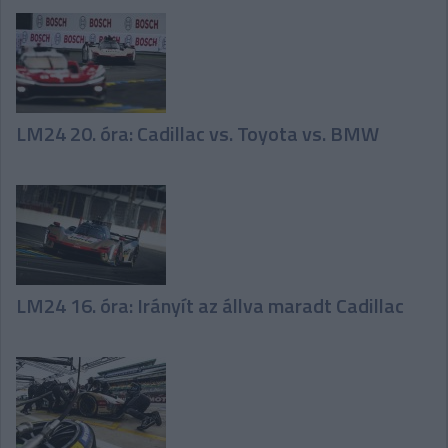
LM24 20. óra: Cadillac vs. Toyota vs. BMW
LM24 16. óra: Irányít az állva maradt Cadillac