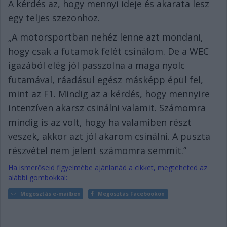
A kérdés az, hogy mennyi ideje és akarata lesz
egy teljes szezonhoz.
„A motorsportban nehéz lenne azt mondani,
hogy csak a futamok felét csinálom. De a WEC
igazából elég jól passzolna a maga nyolc
futamával, ráadásul egész másképp épül fel,
mint az F1. Mindig az a kérdés, hogy mennyire
intenzíven akarsz csinálni valamit. Számomra
mindig is az volt, hogy ha valamiben részt
veszek, akkor azt jól akarom csinálni. A puszta
részvétel nem jelent számomra semmit.”
Ha ismerőseid figyelmébe ajánlanád a cikket, megteheted az
alábbi gombokkal:
Megosztás e-mailben
Megosztás Facebookon