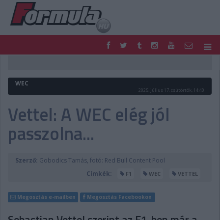
F1
PARC FERMÉ
FORMULA
MOTOR
WEC
NEMZETKÖZI
HAZAI
2025. július 17. csütörtök, 14:40
RETRO
EGYÉB
Vettel: A WEC elég jól
PODCAST
SHOP
passzolna...
LIVE
TIPPJÁTÉK
DIGITÁLIS MAGAZIN
PONTÁLLÁSOK
VERSENYNAPTÁRAK
Szerző:
Gobodics Tamás, fotó: Red Bull Content Pool
Címkék:
F1
WEC
VETTEL
Megosztás e-mailben
Megosztás Facebookon
Sebastian Vettel szerint az F1-ben már a