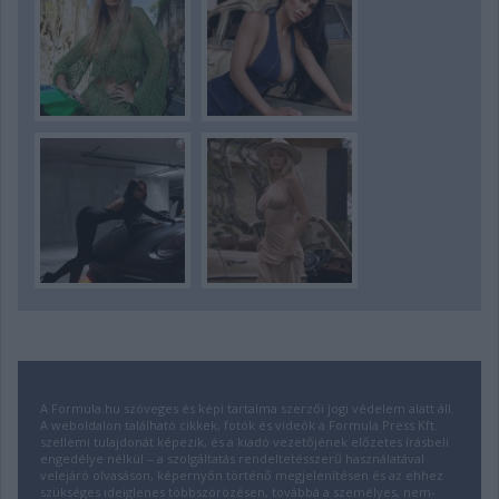
A Formula.hu szöveges és képi tartalma szerzői jogi védelem alatt áll.
A weboldalon található cikkek, fotók és videók a Formula Press Kft.
szellemi tulajdonát képezik, és a kiadó vezetőjének előzetes írásbeli
engedélye nélkül – a szolgáltatás rendeltetésszerű használatával
velejáró olvasáson, képernyőn történő megjelenítésen és az ehhez
szükséges ideiglenes többszörözésen, továbbá a személyes, nem-