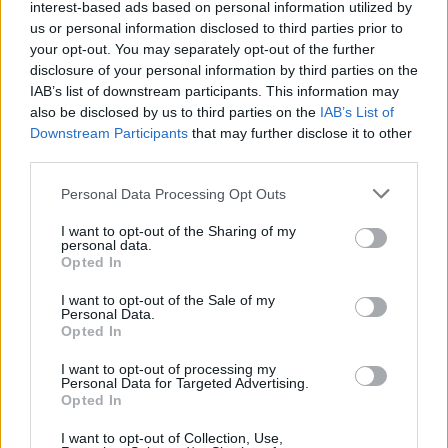
interest-based ads based on personal information utilized by
us or personal information disclosed to third parties prior to
your opt-out. You may separately opt-out of the further
disclosure of your personal information by third parties on the
IAB’s list of downstream participants. This information may
also be disclosed by us to third parties on the
IAB’s List of
Downstream Participants
that may further disclose it to other
third parties.
Please note that this website/app uses one or more Google
Personal Data Processing Opt Outs
services and may gather and store information including but
not limited to your visit or usage behaviour. You may click to
I want to opt-out of the Sharing of my
personal data.
grant or deny consent to Google and its third-party tags to
Opted In
use your data for below specified purposes in below Google
consent section.
1 napja
I want to opt-out of the Sale of my
Personal Data.
Opted In
Montoya szerint Antonelli kedvessége sem segít
Russellen
I want to opt-out of processing my
Personal Data for Targeted Advertising.
Opted In
I want to opt-out of Collection, Use,