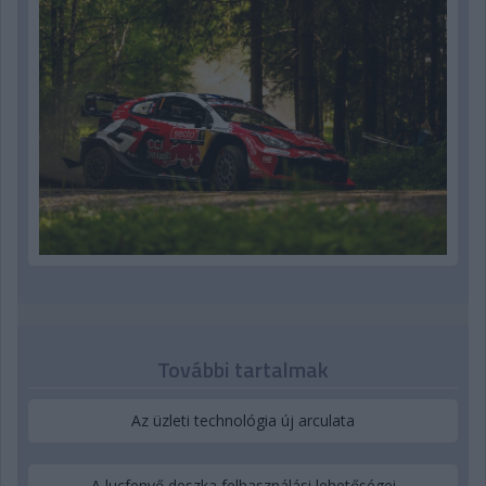
További tartalmak
Az üzleti technológia új arculata
A lucfenyő deszka felhasználási lehetőségei