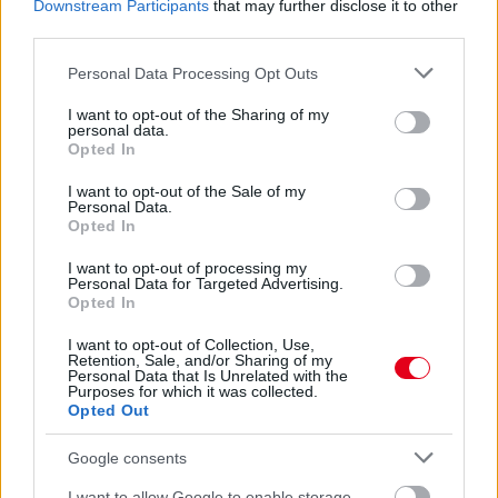
Downstream Participants
that may further disclose it to other
third parties.
Please note that this website/app uses one or more Google
Personal Data Processing Opt Outs
services and may gather and store information including but
not limited to your visit or usage behaviour. You may click to
I want to opt-out of the Sharing of my
personal data.
grant or deny consent to Google and its third-party tags to
Az F1-es csapatok fejlesztései a Belga
Opted In
use your data for below specified purposes in below Google
Nagydíjra
consent section.
I want to opt-out of the Sale of my
Personal Data.
Opted In
I want to opt-out of processing my
Personal Data for Targeted Advertising.
Opted In
I want to opt-out of Collection, Use,
Retention, Sale, and/or Sharing of my
F1Stat: A Ferrari 250. győzelme
Personal Data that Is Unrelated with the
Purposes for which it was collected.
Opted Out
Google consents
Hallgasd meg a Formula Podcast
I want to allow Google to enable storage