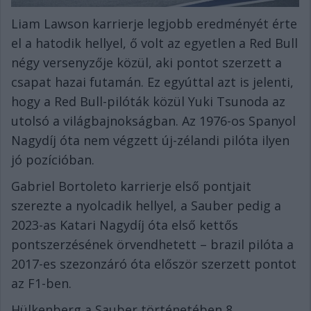
Liam Lawson karrierje legjobb eredményét érte
el a hatodik hellyel, ő volt az egyetlen a Red Bull
négy versenyzője közül, aki pontot szerzett a
csapat hazai futamán. Ez egyúttal azt is jelenti,
hogy a Red Bull-pilóták közül Yuki Tsunoda az
utolsó a világbajnokságban. Az 1976-os Spanyol
Nagydíj óta nem végzett új-zélandi pilóta ilyen
jó pozícióban.
Gabriel Bortoleto karrierje első pontjait
szerezte a nyolcadik hellyel, a Sauber pedig a
2023-as Katari Nagydíj óta első kettős
pontszerzésének örvendhetett – brazil pilóta a
2017-es szezonzáró óta először szerzett pontot
az F1-ben.
Hülkenberg a Sauber történetében 8.