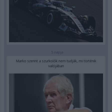
5 napja
Marko szerint a szurkolók nem tudják, mi történik
valójában