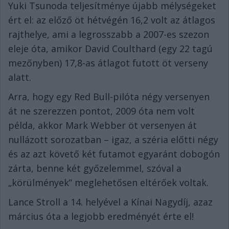
Yuki Tsunoda teljesítménye újabb mélységeket
ért el: az előző öt hétvégén 16,2 volt az átlagos
rajthelye, ami a legrosszabb a 2007-es szezon
eleje óta, amikor David Coulthard (egy 22 tagú
mezőnyben) 17,8-as átlagot futott öt verseny
alatt.
Arra, hogy egy Red Bull-pilóta négy versenyen
át ne szerezzen pontot, 2009 óta nem volt
példa, akkor Mark Webber öt versenyen át
nullázott sorozatban – igaz, a széria előtti négy
és az azt követő két futamot egyaránt dobogón
zárta, benne két győzelemmel, szóval a
„körülmények” meglehetősen eltérőek voltak.
Lance Stroll a 14. helyével a Kínai Nagydíj, azaz
március óta a legjobb eredményét érte el!