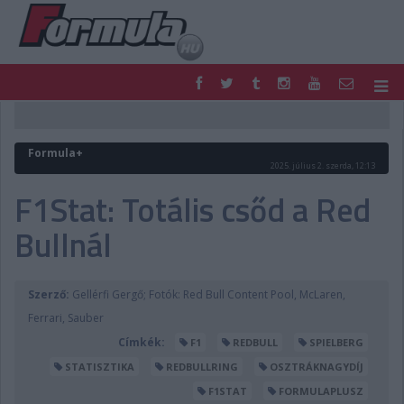
F1
PARC FERMÉ
FORMULA
MOTOR
Formula+
NEMZETKÖZI
HAZAI
2025. július 2. szerda, 12:13
RETRO
EGYÉB
F1Stat: Totális csőd a Red
PODCAST
SHOP
Bullnál
LIVE
TIPPJÁTÉK
DIGITÁLIS MAGAZIN
PONTÁLLÁSOK
VERSENYNAPTÁRAK
Szerző:
Gellérfi Gergő; Fotók: Red Bull Content Pool, McLaren,
Ferrari, Sauber
Címkék:
F1
REDBULL
SPIELBERG
STATISZTIKA
REDBULLRING
OSZTRÁKNAGYDÍJ
F1STAT
FORMULAPLUSZ