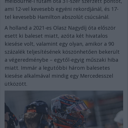
melbourne-i futam óta 31-szer szerzett pontot,
ami 12-vel kevesebb egyéni rekordjánál, és 17-
tel kevesebb Hamilton abszolút csúcsánál.
A holland a 2021-es Olasz Nagydíj óta először
esett ki baleset miatt, azóta két hivatalos
kiesése volt, valamint egy olyan, amikor a 90
százalék teljesítésének köszönhetően bekerült
a végeredménybe – egytől-egyig műszaki hiba
miatt. Immár a legutóbbi három balesetes
kiesése alkalmával mindig egy Mercedesszel
ütközött.