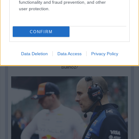
functionality and fraud prevention, and other
user protection.
CONFIRM
Parc Fermé
17 perce
Data Deletion
Data Access
Privacy Policy
Sajtó: Az Aston Martintól érkezik Lambiase utódja a Red
Bullhoz?