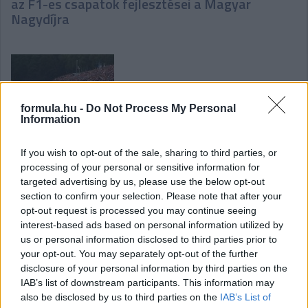
az F1-es csapatok fejlesztései a Magyar
Nagydíjra
formula.hu -
Do Not Process My Personal
Information
Domenicali-exkluzív: „Messze nem lefutott még
a szezon”
If you wish to opt-out of the sale, sharing to third parties, or
processing of your personal or sensitive information for
targeted advertising by us, please use the below opt-out
section to confirm your selection. Please note that after your
opt-out request is processed you may continue seeing
interest-based ads based on personal information utilized by
us or personal information disclosed to third parties prior to
your opt-out. You may separately opt-out of the further
Domenicali-exkluzív: „Az F1 hihetetlen lehetőség
disclosure of your personal information by third parties on the
Magyarországnak”
IAB’s list of downstream participants. This information may
also be disclosed by us to third parties on the
IAB’s List of