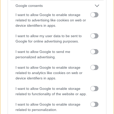
Google consents
I want to allow Google to enable storage
related to advertising like cookies on web or
device identifiers in apps.
Jelenleg viszont úgy fest, hogy abszolút a
I want to allow my user data to be sent to
sereghajtók közé tartoznak – talán csak a
Google for online advertising purposes.
Sauber áll mögöttük –, így teljes joggal érzi azt
I want to allow Google to send me
Fernando Alonso öt nullázós futam után, hogy
personalized advertising.
idén a pontszerzésért is vért kell izzadnia majd
.
Kisebb csoda, hogy Lance Stroll tíz vb-
I want to allow Google to enable storage
related to analytics like cookies on web or
egységével még őrzik a csapatértékelés hetedik
device identifiers in apps.
helyét – bár immár a kanadai sem a meglepő
eredményekkel, hanem a Q1-es kiesési
I want to allow Google to enable storage
related to functionality of the website or app.
rekorddal hívta fel magára a figyelmet.
Ha ismerőseid figyelmébe ajánlanád a cikket, megteheted az
I want to allow Google to enable storage
alábbi gombokkal:
related to personalization.