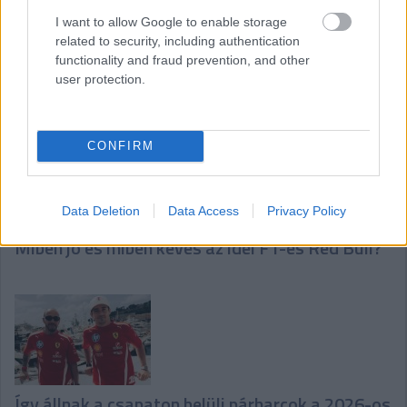
Megosztás e-mailben
Megosztás Facebookon
I want to allow Google to enable storage
related to security, including authentication
functionality and fraud prevention, and other
user protection.
További cikkeink a témában
CONFIRM
Data Deletion
Data Access
Privacy Policy
Miben jó és miben kevés az idei F1-es Red Bull?
Így állnak a csapaton belüli párharcok a 2026-os