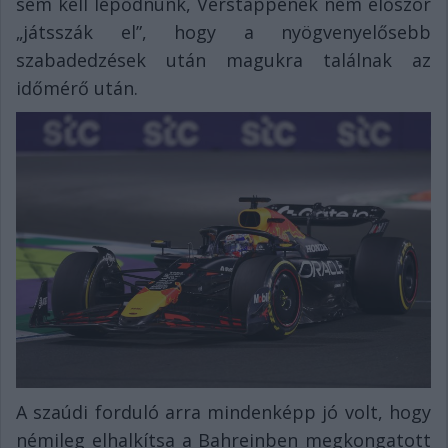
sem kell lepődnünk, Verstappenék nem először
„játsszák el”, hogy a nyögvenyelősebb
szabadedzések után magukra találnak az
időmérő után.
A szaúdi forduló arra mindenképp jó volt, hogy
némileg elhalkítsa a Bahreinben megkongatott