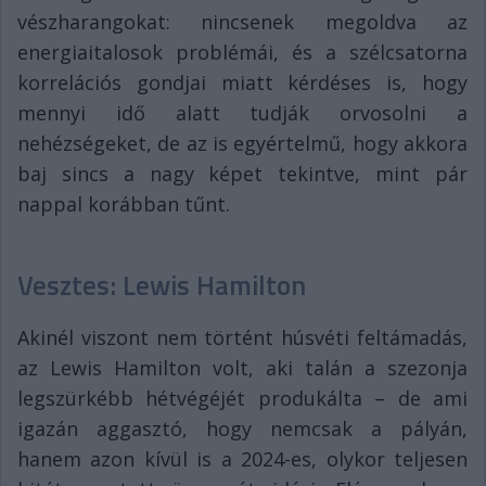
vészharangokat: nincsenek megoldva az
energiaitalosok problémái, és a szélcsatorna
korrelációs gondjai miatt kérdéses is, hogy
mennyi idő alatt tudják orvosolni a
nehézségeket, de az is egyértelmű, hogy akkora
baj sincs a nagy képet tekintve, mint pár
nappal korábban tűnt.
Vesztes: Lewis Hamilton
Akinél viszont nem történt húsvéti feltámadás,
az Lewis Hamilton volt, aki talán a szezonja
legszürkébb hétvégéjét produkálta – de ami
igazán aggasztó, hogy nemcsak a pályán,
hanem azon kívül is a 2024-es, olykor teljesen