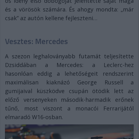
ös idény első dobogóját jelentette saját maga
és a vörösök számára. És ahogy mondta: „már
csak” az autón kellene fejleszteni…
Vesztes: Mercedes
A szezon leghaloványabb futamát teljesítette
Dzsiddában a Mercedes: a Leclerc-hez
hasonlóan eddig a lehetőségeit rendszerint
maximálisan kiaknázó George Russell a
gumijaival küszködve csupán ötödik lett az
előző versenyeken második-harmadik erőnek
tűnő, most viszont a monacói Ferrarijától
elmaradó W16-osban.