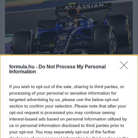
formula.hu -
Do Not Process My Personal
Information
És említsük meg mindenképp azt is, hogy végre
If you wish to opt-out of the sale, sharing to third parties, or
Carlos Sainz is a képességeinek megfelelően
processing of your personal or sensitive information for
targeted advertising by us, please use the below opt-out
teljesített: Hamiltonnal ellentétben ő elkezdett
section to confirm your selection. Please note that after your
ráérezni az új közegre és autóra, és immár a
opt-out request is processed you may continue seeing
csapattárs Alexander Albon előtt is ért célba –
interest-based ads based on personal information utilized by
us or personal information disclosed to third parties prior to
aki szintén folytatta idei kimagasló és stabil
your opt-out. You may separately opt-out of the further
produkcióját.