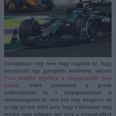
Önmagában még nem nagy tragédia ez, hogy
becsúszott egy gyengébb eredmény, viszont
Toto Wolffék egyelőre a magyarázatát sem
tudják
, miért szenvedtek a gumik
túlhevülésével és a hólyagosodással. A
vészharangokat itt sem kell még kongatni, de
ez egy jel volt azért arra, hogy a Mercedes még
mindig nem teljesen lett úrrá a ground-effect