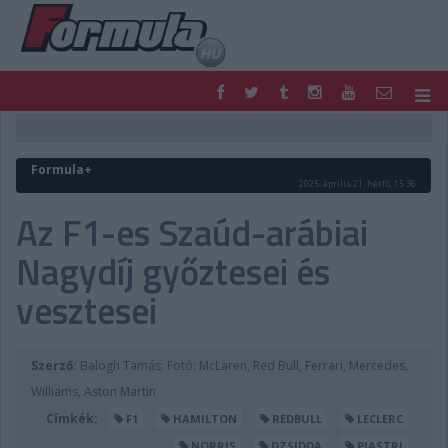
F1
PARC FERMÉ
FORMULA
MOTOR
Formula+
NEMZETKÖZI
HAZAI
2025. április 21. hétfő, 15:36
RETRO
EGYÉB
Az F1-es Szaúd-arábiai
PODCAST
SHOP
Nagydíj győztesei és
LIVE
TIPPJÁTÉK
DIGITÁLIS MAGAZIN
PONTÁLLÁSOK
vesztesei
VERSENYNAPTÁRAK
Szerző:
Balogh Tamás; Fotó: McLaren, Red Bull, Ferrari, Mercedes,
Williams, Aston Martin
Címkék:
F1
HAMILTON
REDBULL
LECLERC
NORRIS
DZSIDDA
PIASTRI