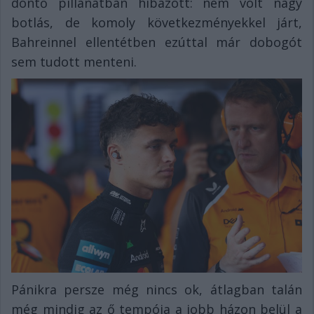
döntő pillanatban hibázott: nem volt nagy
botlás, de komoly következményekkel járt,
Bahreinnel ellentétben ezúttal már dobogót
sem tudott menteni.
Pánikra persze még nincs ok, átlagban talán
még mindig az ő tempója a jobb házon belül a