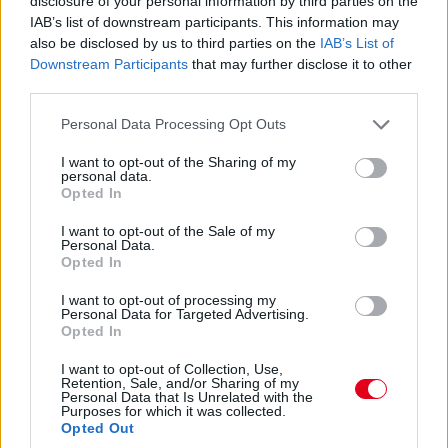
disclosure of your personal information by third parties on the
IAB’s list of downstream participants. This information may
also be disclosed by us to third parties on the
IAB’s List of
Vesztes: Aston Martin
Downstream Participants
that may further disclose it to other
third parties.
Az egész 2025-ös évad egyik legnagyobb
Please note that this website/app uses one or more Google
Personal Data Processing Opt Outs
csalódása eddig az Aston Martin – még úgy is,
services and may gather and store information including but
not limited to your visit or usage behaviour. You may click to
I want to opt-out of the Sharing of my
hogy személy szerint az előző másfél év lefelé
personal data.
grant or deny consent to Google and its third-party tags to
Opted In
ívelő tendenciáját látva és a 2026-os
use your data for below specified purposes in below Google
célkitűzéseket ismerve túl sokat nem is vártam
consent section.
I want to opt-out of the Sale of my
Personal Data.
a silverstone-i istállótól.
Opted In
I want to opt-out of processing my
Personal Data for Targeted Advertising.
Opted In
I want to opt-out of Collection, Use,
Retention, Sale, and/or Sharing of my
Personal Data that Is Unrelated with the
Purposes for which it was collected.
Opted Out