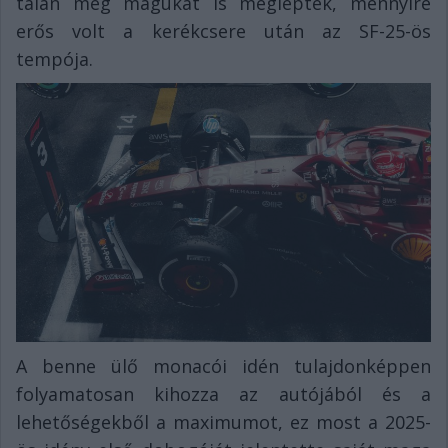
talán még magukat is meglepték, mennyire
erős volt a kerékcsere után az SF-25-ös
tempója.
A benne ülő monacói idén tulajdonképpen
folyamatosan kihozza az autójából és a
lehetőségekből a maximumot, ez most a 2025-