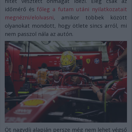
hitét vesztett önmagát idézi. Elég csak az
időmérő és
főleg a futam utáni nyilatkozatait
megnézni/elolvasni
, amikor többek között
olyanokat mondott, hogy ötlete sincs arról, mi
nem passzol nála az autón.
Öt nagydíj alapján persze még nem lehet végső