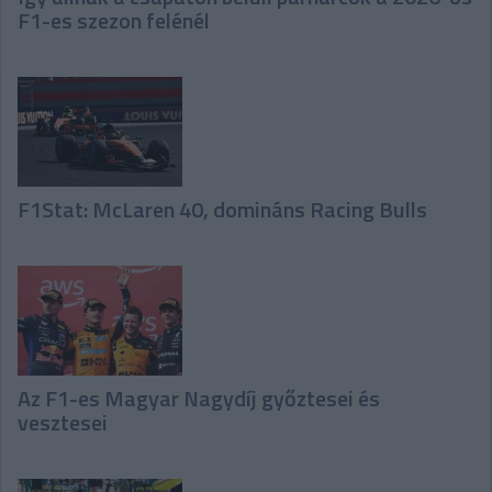
F1-es szezon felénél
F1Stat: McLaren 40, domináns Racing Bulls
Az F1-es Magyar Nagydíj győztesei és
vesztesei