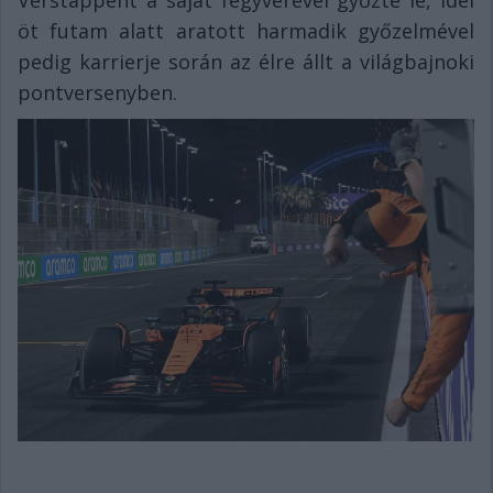
Verstappent a saját fegyverével győzte le, idei
öt futam alatt aratott harmadik győzelmével
pedig karrierje során az élre állt a világbajnoki
pontversenyben.