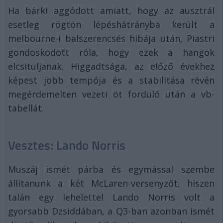
Ha bárki aggódott amiatt, hogy az ausztrál
esetleg rögtön lépéshátrányba került a
melbourne-i balszerencsés hibája után, Piastri
gondoskodott róla, hogy ezek a hangok
elcsituljanak. Higgadtsága, az előző évekhez
képest jobb tempója és a stabilitása révén
megérdemelten vezeti öt forduló után a vb-
tabellát.
Vesztes: Lando Norris
Muszáj ismét párba és egymással szembe
állítanunk a két McLaren-versenyzőt, hiszen
talán egy lehelettel Lando Norris volt a
gyorsabb Dzsiddában, a Q3-ban azonban ismét