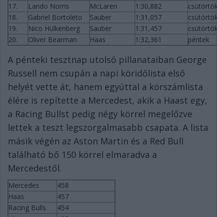
17.
Lando Norris
McLaren
1:30,882
csütörtö
18.
Gabriel Bortoleto
Sauber
1:31,057
csütörtö
19.
Nico Hülkenberg
Sauber
1:31,457
csütörtö
20.
Oliver Bearman
Haas
1:32,361
péntek
A pénteki tesztnap utolsó pillanataiban George
Russell nem csupán a napi köridőlista első
helyét vette át, hanem egyúttal a körszámlista
élére is repítette a Mercedest, akik a Haast egy,
a Racing Bullst pedig négy körrel megelőzve
lettek a teszt legszorgalmasabb csapata. A lista
másik végén az Aston Martin és a Red Bull
található bő 150 körrel elmaradva a
Mercedestől.
Mercedes
458
Haas
457
Racing Bulls
454