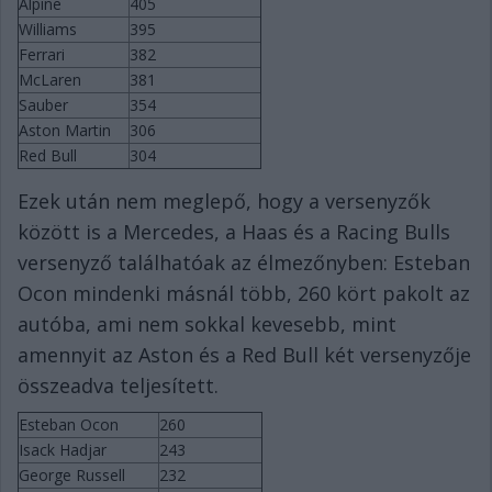
Alpine
405
Williams
395
Ferrari
382
McLaren
381
Sauber
354
Aston Martin
306
Red Bull
304
Ezek után nem meglepő, hogy a versenyzők
között is a Mercedes, a Haas és a Racing Bulls
versenyző találhatóak az élmezőnyben: Esteban
Ocon mindenki másnál több, 260 kört pakolt az
autóba, ami nem sokkal kevesebb, mint
amennyit az Aston és a Red Bull két versenyzője
összeadva teljesített.
Esteban Ocon
260
Isack Hadjar
243
George Russell
232