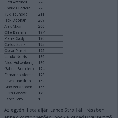
Kimi Antonelli
226
Charles Leclerc
220
Yuki Tsunoda
211
Jack Doohan
209
Alex Albon
200
Ollie Bearman
197
Pierre Gasly
196
Carlos Sainz
195
Oscar Piastri
195
Lando Norris
186
Nico Hulkenberg
180
Gabriel Bortoleto
174
Fernando Alonso
173
Lewis Hamilton
162
Max Verstappen
155
Liam Lawson
149
Lance Stroll
133
Az egyéni lista alján Lance Stroll áll, részben
annak köszönhetően, hogy a kanadai versenyző