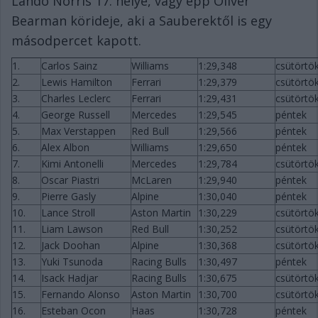
Lando Norris 17. helye, vagy épp Oliver
Bearman körideje, aki a Sauberektől is egy
másodpercet kapott.
1.
Carlos Sainz
Williams
1:29,348
csütörtö
2.
Lewis Hamilton
Ferrari
1:29,379
csütörtö
3.
Charles Leclerc
Ferrari
1:29,431
csütörtö
4.
George Russell
Mercedes
1:29,545
péntek
5.
Max Verstappen
Red Bull
1:29,566
péntek
6.
Alex Albon
Williams
1:29,650
péntek
7.
Kimi Antonelli
Mercedes
1:29,784
csütörtö
8.
Oscar Piastri
McLaren
1:29,940
péntek
9.
Pierre Gasly
Alpine
1:30,040
péntek
10.
Lance Stroll
Aston Martin
1:30,229
csütörtö
11.
Liam Lawson
Red Bull
1:30,252
csütörtö
12.
Jack Doohan
Alpine
1:30,368
csütörtö
13.
Yuki Tsunoda
Racing Bulls
1:30,497
péntek
14.
Isack Hadjar
Racing Bulls
1:30,675
csütörtö
15.
Fernando Alonso
Aston Martin
1:30,700
csütörtö
16.
Esteban Ocon
Haas
1:30,728
péntek