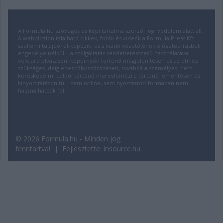
A Formula.hu szöveges és képi tartalma szerzői jogi védelem alatt áll.
A weboldalon található cikkek, fotók és videók a Formula Press Kft.
szellemi tulajdonát képezik, és a kiadó vezetőjének előzetes írásbeli
engedélye nélkül – a szolgáltatás rendeltetésszerű használatával
velejáró olvasáson, képernyőn történő megjelenítésen és az ehhez
szükséges ideiglenes többszörözésen, továbbá a személyes, nem-
kereskedelmi célból történő merevlemezre történő lementésen és
kinyomtatáson túl - sem online, sem nyomtatott formában nem
használhatóak fel.
© 2026 Formula.hu - Minden jog
fenntartva! | Fejlesztette:
insource.hu