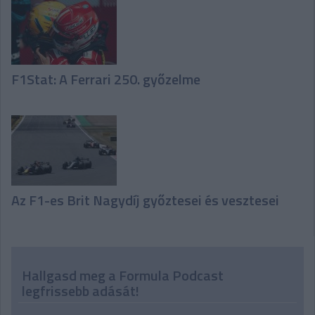
F1Stat: A Ferrari 250. győzelme
Az F1-es Brit Nagydíj győztesei és vesztesei
Hallgasd meg a Formula Podcast
legfrissebb adását!