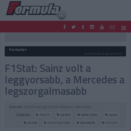
F1
PARC FERMÉ
FORMULA
MOTOR
Formula+
NEMZETKÖZI
HAZAI
2025. február 28. péntek, 18:43
RETRO
EGYÉB
F1Stat: Sainz volt a
PODCAST
SHOP
leggyorsabb, a Mercedes a
LIVE
TIPPJÁTÉK
DIGITÁLIS MAGAZIN
PONTÁLLÁSOK
legszorgalmasabb
VERSENYNAPTÁRAK
Szerző:
Gellérfi Gergő; Fotók: Williams, Mercedes
Címkék:
TESZT
SAINZ
MERCEDES
HAAS
OCON
STATISZTIKA
BAHREIN
F1STAT