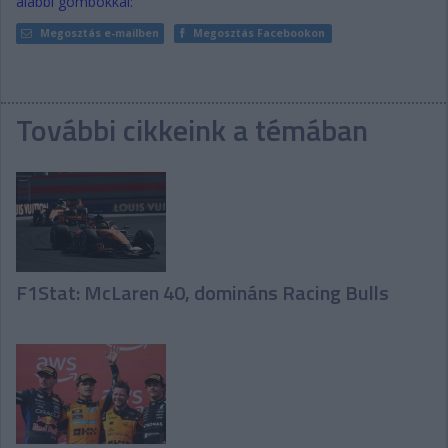
alábbi gombokkal:
Megosztás e-mailben
Megosztás Facebookon
További cikkeink a témában
F1Stat: McLaren 40, domináns Racing Bulls