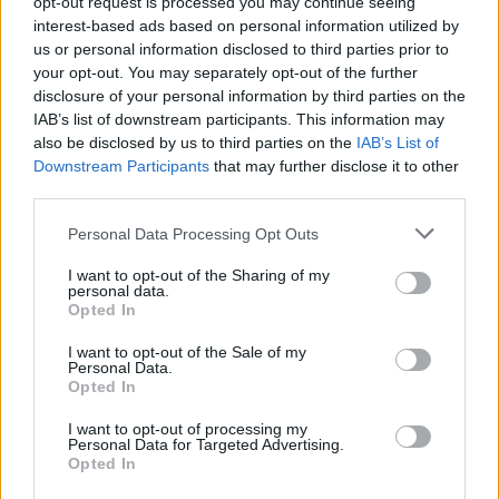
opt-out request is processed you may continue seeing
interest-based ads based on personal information utilized by
Hakkinen megtartaná a Norris-Piastri párost a
us or personal information disclosed to third parties prior to
McLarennél, nem borítaná fel Verstappenért
your opt-out. You may separately opt-out of the further
disclosure of your personal information by third parties on the
IAB’s list of downstream participants. This information may
also be disclosed by us to third parties on the
IAB’s List of
Downstream Participants
that may further disclose it to other
third parties.
Please note that this website/app uses one or more Google
Personal Data Processing Opt Outs
services and may gather and store information including but
not limited to your visit or usage behaviour. You may click to
I want to opt-out of the Sharing of my
personal data.
grant or deny consent to Google and its third-party tags to
Opted In
use your data for below specified purposes in below Google
consent section.
I want to opt-out of the Sale of my
Personal Data.
Opted In
2 napja
I want to opt-out of processing my
Personal Data for Targeted Advertising.
Megvan, mikor kezdődik az F1-es Bahreini Nagydíj
Opted In
Malajziában