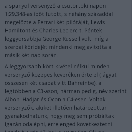
a spanyol versenyző a csütörtöki napon
1:29,348-as időt futott, s néhány századdal
megelőzte a Ferrari két pilótáját, Lewis
Hamiltont és Charles Leclerc-t. Péntek
leggyorsabbja George Russell volt, míg a
szerdai köridejét mindenki megjavította a
másik két nap során.
A leggyorsabb kört kivétel nélkül minden
versenyző közepes keveréken érte el (lágyat
összesen két csapat vitt Bahreinbe), a
legtöbben a C3-ason, hárman pedig, név szerint
Albon, Hadjar és Ocon a C4-esen. Voltak
versenyzők, akiket illetően határozottan
gyanakodhatunk, hogy meg sem próbáltak
igazán odalépni, erre enged következtetni