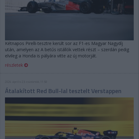
Kétnapos Pirelli-tesztre került sor az F1-es Magyar Nagydíj
után, amelyen az A betűs istállók vettek részt – szerdán pedig
elvileg a Honda is pályára vitte az új motorját.
részletek
2026. április 23. csütörtök, 11:50
Átalakított Red Bull-lal tesztelt Verstappen