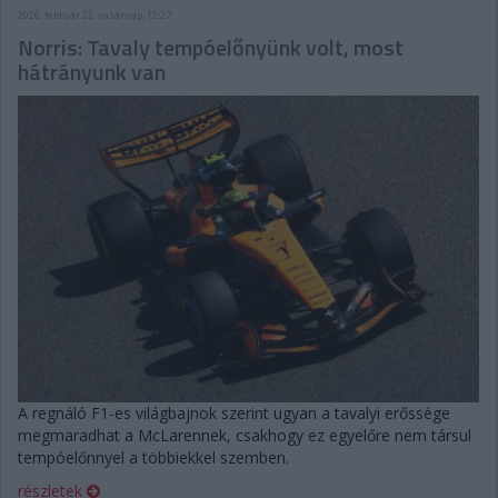
2026. február 22. vasárnap, 12:27
Norris: Tavaly tempóelőnyünk volt, most
hátrányunk van
A regnáló F1-es világbajnok szerint ugyan a tavalyi erőssége
megmaradhat a McLarennek, csakhogy ez egyelőre nem társul
tempóelőnnyel a többiekkel szemben.
részletek