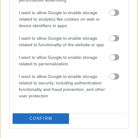
Parc Fermé
15 órája
I want to allow Google to enable storage
related to analytics like cookies on web or
Montoya szerint Antonelli kedvessége sem segít
device identifiers in apps.
Russellen
I want to allow Google to enable storage
related to functionality of the website or app.
I want to allow Google to enable storage
related to personalization.
I want to allow Google to enable storage
related to security, including authentication
functionality and fraud prevention, and other
user protection.
CONFIRM
1 napja