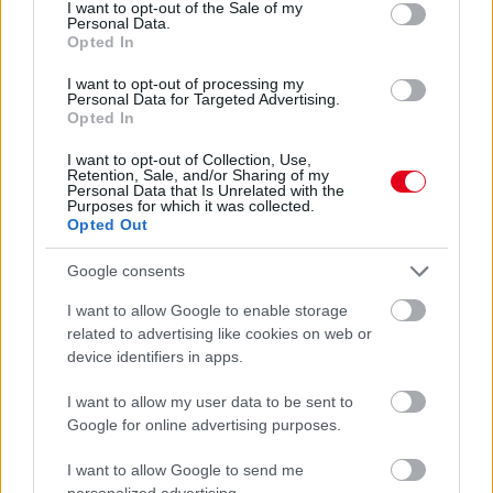
sehova: ezt posztolta a tesztek végeztével az érezhetően lelkes
consent section.
I want to opt-out of the Sale of my
hétszeres világbajnok.
Personal Data.
Opted In
részletek
I want to opt-out of processing my
Personal Data for Targeted Advertising.
Opted In
előző hírek
következő hírek
I want to opt-out of Collection, Use,
Retention, Sale, and/or Sharing of my
Personal Data that Is Unrelated with the
Purposes for which it was collected.
Hallgasd meg a Formula Podcast
Opted Out
legfrissebb adását!
Google consents
I want to allow Google to enable storage
related to advertising like cookies on web or
Kövess minket a Facebookon
device identifiers in apps.
I want to allow my user data to be sent to
Google for online advertising purposes.
I want to allow Google to send me
personalized advertising.