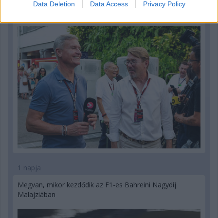
Hakkinen megtartaná a Norris-Piastri párost a
Data Deletion
Data Access
Privacy Policy
McLarennél, nem borítaná fel Verstappenért
1 napja
Megvan, mikor kezdődik az F1-es Bahreini Nagydíj
Malajziában