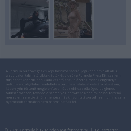
A Formula.hu szöveges és képi tartalma szerzői jogi védelem alatt áll. A
weboldalon található cikkek, fotók és videók a Formula Press Kft. szellemi
tulajdonát képezik, és a kiadó vezetőjének előzetes írásbeli engedélye
nélkül – a szolgáltatás rendeltetésszerű használatával velejáró olvasáson,
képernyőn történő megjelenítésen és az ehhez szükséges ideiglenes
többszörözésen, továbbá a személyes, nem-kereskedelmi célból történő
merevlemezre történő lementésen és kinyomtatáson túl - sem online, sem
nyomtatott formában nem használhatóak fel.
© 2026 Formula.hu - Minden jog fenntartva! | Fejlesztette: