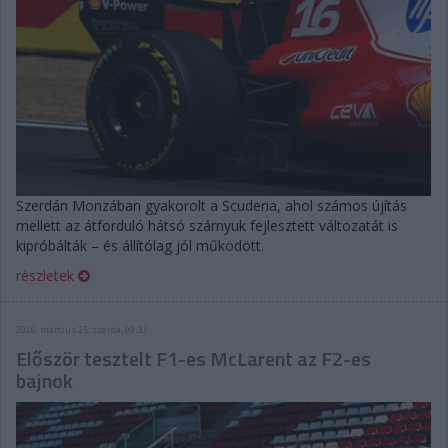
Szerdán Monzában gyakorolt a Scuderia, ahol számos újítás
mellett az átforduló hátsó szárnyuk fejlesztett változatát is
kipróbálták – és állítólag jól működött.
részletek
2026. március 25. szerda, 09:33
Először tesztelt F1-es McLarent az F2-es
bajnok