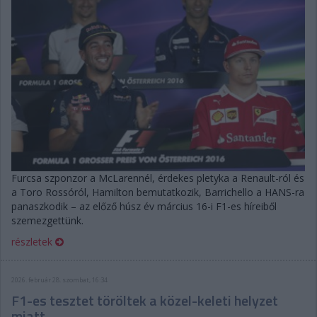
Furcsa szponzor a McLarennél, érdekes pletyka a Renault-ról és
a Toro Rossóról, Hamilton bemutatkozik, Barrichello a HANS-ra
panaszkodik – az előző húsz év március 16-i F1-es híreiből
szemezgettünk.
részletek
2026. február 28. szombat, 16:34
F1-es tesztet töröltek a közel-keleti helyzet
miatt