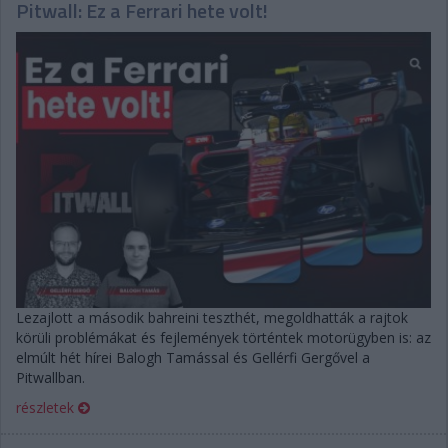
Pitwall: Ez a Ferrari hete volt!
Lezajlott a második bahreini teszthét, megoldhatták a rajtok
körüli problémákat és fejlemények történtek motorügyben is: az
elmúlt hét hírei Balogh Tamással és Gellérfi Gergővel a
Pitwallban.
részletek