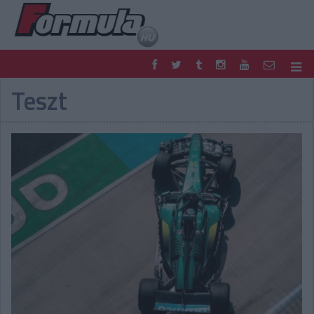
Teszt
F1
PARC FERMÉ
FORMULA
MOTOR
NEMZETKÖZI
HAZAI
RETRO
EGYÉB
PODCAST
SHOP
LIVE
TIPPJÁTÉK
DIGITÁLIS MAGAZIN
PONTÁLLÁSOK
VERSENYNAPTÁRAK