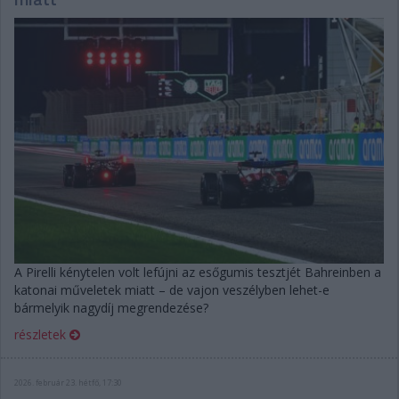
A Pirelli kénytelen volt lefújni az esőgumis tesztjét Bahreinben a
katonai műveletek miatt – de vajon veszélyben lehet-e
bármelyik nagydíj megrendezése?
részletek
2026. február 23. hétfő, 17:30