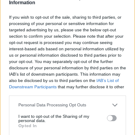
Information
legerősebbnek.
részletek
If you wish to opt-out of the sale, sharing to third parties, or
processing of your personal or sensitive information for
2026. február 22. vasárnap, 08:09
targeted advertising by us, please use the below opt-out
Hamilton: Egy pillanatra elfelejtettem, ki vagyok
section to confirm your selection. Please note that after your
opt-out request is processed you may continue seeing
interest-based ads based on personal information utilized by
us or personal information disclosed to third parties prior to
your opt-out. You may separately opt-out of the further
disclosure of your personal information by third parties on the
IAB’s list of downstream participants. This information may
also be disclosed by us to third parties on the
IAB’s List of
Downstream Participants
that may further disclose it to other
third parties.
Please note that this website/app uses one or more Google
Personal Data Processing Opt Outs
services and may gather and store information including but
not limited to your visit or usage behaviour. You may click to
I want to opt-out of the Sharing of my
personal data.
grant or deny consent to Google and its third-party tags to
Opted In
use your data for below specified purposes in below Google
Imádja az F1-et, a csapatát és a munkáját, és nem megy