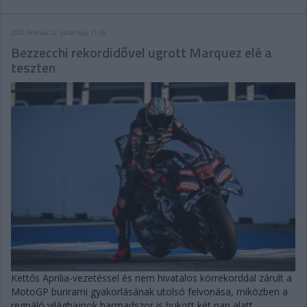
2026. február 22. vasárnap, 11:55
Bezzecchi rekordidővel ugrott Marquez elé a
teszten
Kettős Aprilia-vezetéssel és nem hivatalos körrekorddal zárult a
MotoGP burirami gyakorlásának utolsó felvonása, miközben a
regnáló világbajnok harmadszor is bukott két nap alatt.