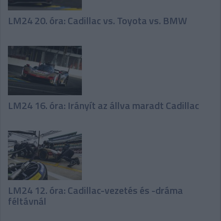
LM24 20. óra: Cadillac vs. Toyota vs. BMW
LM24 16. óra: Irányít az állva maradt Cadillac
LM24 12. óra: Cadillac-vezetés és -dráma
féltávnál