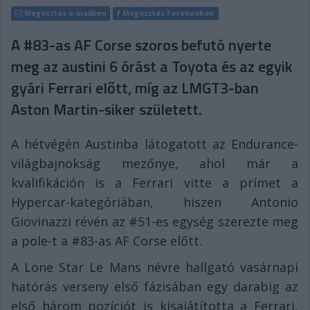
Megosztás e-mailben
Megosztás Facebookon
A #83-as AF Corse szoros befutó nyerte
meg az austini 6 órást a Toyota és az egyik
gyári Ferrari előtt, míg az LMGT3-ban
Aston Martin-siker született.
A hétvégén Austinba látogatott az Endurance-
világbajnokság mezőnye, ahol már a
kvalifikáción is a Ferrari vitte a prímet a
Hypercar-kategóriában, hiszen Antonio
Giovinazzi révén az #51-es egység szerezte meg
a pole-t a #83-as AF Corse előtt.
A Lone Star Le Mans névre hallgató vasárnapi
hatórás verseny első fázisában egy darabig az
első három pozíciót is kisajátította a Ferrari,