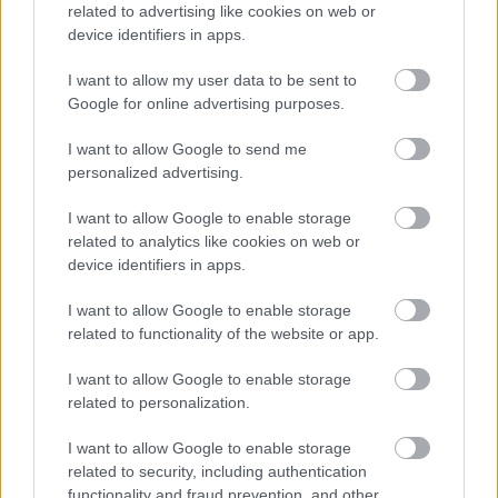
3 napja
related to advertising like cookies on web or
device identifiers in apps.
Kerékpáros világbajnokságra kvalifikálta magát Bottas az
F1-es nyári szünetben
I want to allow my user data to be sent to
Google for online advertising purposes.
I want to allow Google to send me
personalized advertising.
I want to allow Google to enable storage
related to analytics like cookies on web or
device identifiers in apps.
I want to allow Google to enable storage
related to functionality of the website or app.
I want to allow Google to enable storage
related to personalization.
I want to allow Google to enable storage
3 napja
related to security, including authentication
Montoya szerint Antonelli kedvessége sem segít
functionality and fraud prevention, and other