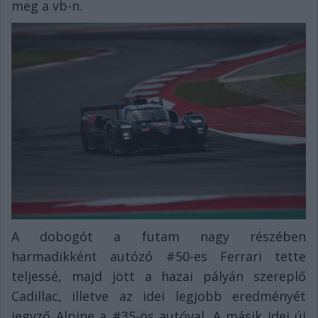
meg a vb-n.
A dobogót a futam nagy részében
harmadikként autózó #50-es Ferrari tette
teljessé, majd jött a hazai pályán szereplő
Cadillac, illetve az idei legjobb eredményét
jegyző Alpine a #35-ös autóval. A másik idei új