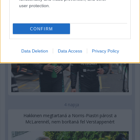
Russellen
user protection.
CONFIRM
Data Deletion
Data Access
Privacy Policy
4 napja
Hakkinen megtartaná a Norris-Piastri párost a
McLarennél, nem borítaná fel Verstappenért