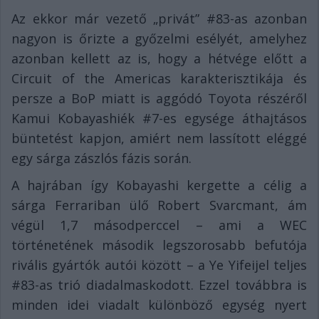
Az ekkor már vezető „privát” #83-as azonban
nagyon is őrizte a győzelmi esélyét, amelyhez
azonban kellett az is, hogy a hétvége előtt a
Circuit of the Americas karakterisztikája és
persze a BoP miatt is aggódó Toyota részéről
Kamui Kobayashiék #7-es egysége áthajtásos
büntetést kapjon, amiért nem lassított eléggé
egy sárga zászlós fázis során.
A hajrában így Kobayashi kergette a célig a
sárga Ferrariban ülő Robert Svarcmant, ám
végül 1,7 másodperccel – ami a WEC
történetének második legszorosabb befutója
rivális gyártók autói között – a Ye Yifeijel teljes
#83-as trió diadalmaskodott. Ezzel továbbra is
minden idei viadalt különböző egység nyert