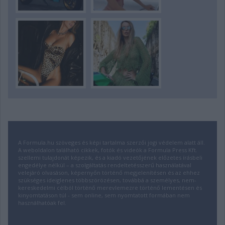
A Formula.hu szöveges és képi tartalma szerzői jogi védelem alatt áll.
A weboldalon található cikkek, fotók és videók a Formula Press Kft.
szellemi tulajdonát képezik, és a kiadó vezetőjének előzetes írásbeli
engedélye nélkül – a szolgáltatás rendeltetésszerű használatával
velejáró olvasáson, képernyőn történő megjelenítésen és az ehhez
szükséges ideiglenes többszörözésen, továbbá a személyes, nem-
kereskedelmi célból történő merevlemezre történő lementésen és
kinyomtatáson túl - sem online, sem nyomtatott formában nem
használhatóak fel.