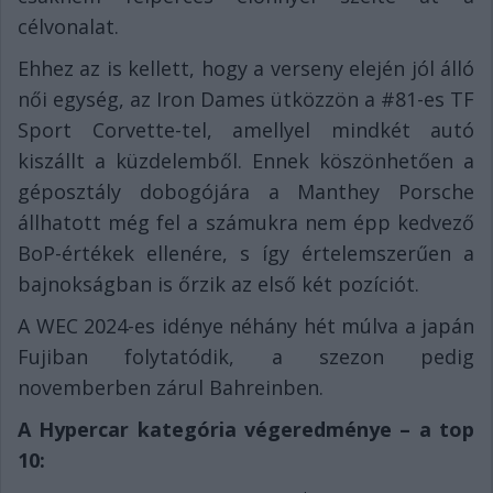
célvonalat.
Ehhez az is kellett, hogy a verseny elején jól álló
női egység, az Iron Dames ütközzön a #81-es TF
Sport Corvette-tel, amellyel mindkét autó
kiszállt a küzdelemből. Ennek köszönhetően a
géposztály dobogójára a Manthey Porsche
állhatott még fel a számukra nem épp kedvező
BoP-értékek ellenére, s így értelemszerűen a
bajnokságban is őrzik az első két pozíciót.
A WEC 2024-es idénye néhány hét múlva a japán
Fujiban folytatódik, a szezon pedig
novemberben zárul Bahreinben.
A Hypercar kategória végeredménye – a top
10: