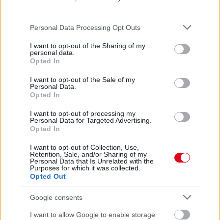
third parties.
Please note that this website/app uses one or more Google
Personal Data Processing Opt Outs
services and may gather and store information including but
2 napja
not limited to your visit or usage behaviour. You may click to
I want to opt-out of the Sharing of my
personal data.
Óriási bevétel-visszaesést könyvelhetett el az F1 a
grant or deny consent to Google and its third-party tags to
Opted In
második negyedévben
use your data for below specified purposes in below Google
consent section.
I want to opt-out of the Sale of my
Personal Data.
Opted In
I want to opt-out of processing my
Personal Data for Targeted Advertising.
Opted In
I want to opt-out of Collection, Use,
Retention, Sale, and/or Sharing of my
Personal Data that Is Unrelated with the
Purposes for which it was collected.
Opted Out
Google consents
I want to allow Google to enable storage