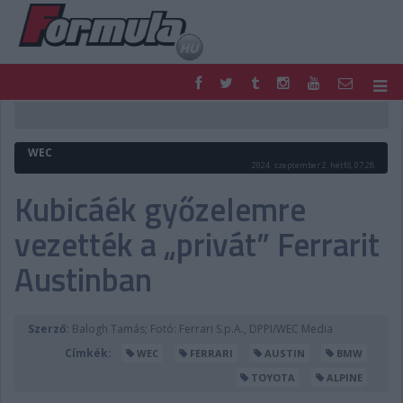
F1
PARC FERMÉ
FORMULA
MOTOR
WEC
NEMZETKÖZI
HAZAI
2024. szeptember 2. hétfő, 07:28
RETRO
EGYÉB
Kubicáék győzelemre
PODCAST
SHOP
vezették a „privát” Ferrarit
LIVE
TIPPJÁTÉK
DIGITÁLIS MAGAZIN
PONTÁLLÁSOK
Austinban
VERSENYNAPTÁRAK
Szerző:
Balogh Tamás; Fotó: Ferrari S.p.A., DPPI/WEC Media
Címkék:
WEC
FERRARI
AUSTIN
BMW
TOYOTA
ALPINE