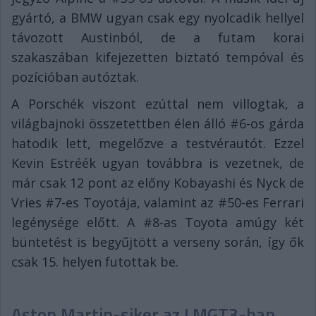
gyártó, a BMW ugyan csak egy nyolcadik hellyel
távozott Austinból, de a futam korai
szakaszában kifejezetten biztató tempóval és
pozícióban autóztak.
A Porschék viszont ezúttal nem villogtak, a
világbajnoki összetettben élen álló #6-os gárda
hatodik lett, megelőzve a testvérautót. Ezzel
Kevin Estréék ugyan továbbra is vezetnek, de
már csak 12 pont az előny Kobayashi és Nyck de
Vries #7-es Toyotája, valamint az #50-es Ferrari
legénysége előtt. A #8-as Toyota amúgy két
büntetést is begyűjtött a verseny során, így ők
csak 15. helyen futottak be.
Aston Martin-siker az LMGT3-ban