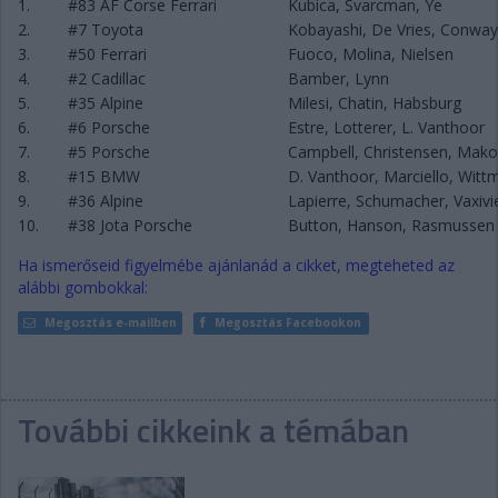
1.
#83 AF Corse Ferrari
Kubica, Svarcman, Ye
2.
#7 Toyota
Kobayashi, De Vries, Conway
3.
#50 Ferrari
Fuoco, Molina, Nielsen
4.
#2 Cadillac
Bamber, Lynn
5.
#35 Alpine
Milesi, Chatin, Habsburg
6.
#6 Porsche
Estre, Lotterer, L. Vanthoor
7.
#5 Porsche
Campbell, Christensen, Mako
8.
#15 BMW
D. Vanthoor, Marciello, Witt
9.
#36 Alpine
Lapierre, Schumacher, Vaxivi
10.
#38 Jota Porsche
Button, Hanson, Rasmussen
Ha ismerőseid figyelmébe ajánlanád a cikket, megteheted az
alábbi gombokkal:
Megosztás e-mailben
Megosztás Facebookon
További cikkeink a témában