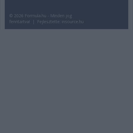
© 2026 Formula.hu - Minden jog
fenntartva! | Fejlesztette:
insource.hu