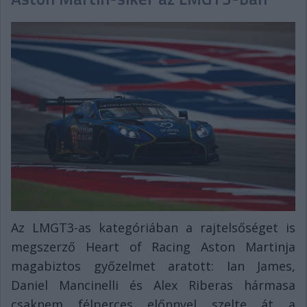
Az LMGT3-as kategóriában a rajtelsőséget is
megszerző Heart of Racing Aston Martinja
magabiztos győzelmet aratott: Ian James,
Daniel Mancinelli és Alex Riberas hármasa
csaknem félperces előnnyel szelte át a