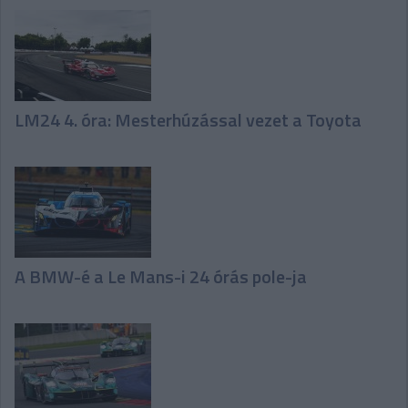
LM24 4. óra: Mesterhúzással vezet a Toyota
A BMW-é a Le Mans-i 24 órás pole-ja