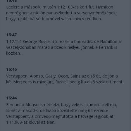
16:48
Leclerc a második, miután 1:12.103-as kört fut. Hamilton
nemrégiben a rádión panaszkodott a versenymérnökének,
hogy a jobb hátsó fuóművel valami nincs rendben.
16:47
1:12.151 George Russell-től, ezzel a harmadik, de Hamilton a
veszélyzónában marad a tízedik hellyel. Jönnek a Ferrarik is
közben...
16:46
Verstappen, Alonso, Gasly, Ocon, Sainz az első öt, de jön a
két Mercedes is mindjárt, Russell pedig lila első szektort ment.
16:44
Fernando Alonso ismét jelzi, hogy vele is számolni kell ma.
Ismét a második, de hiába közelítette meg 62 ezredre
Verstappent, a címvédő megfutotta a hétvége legjobbját.
1:11.908-as idővel az élen.