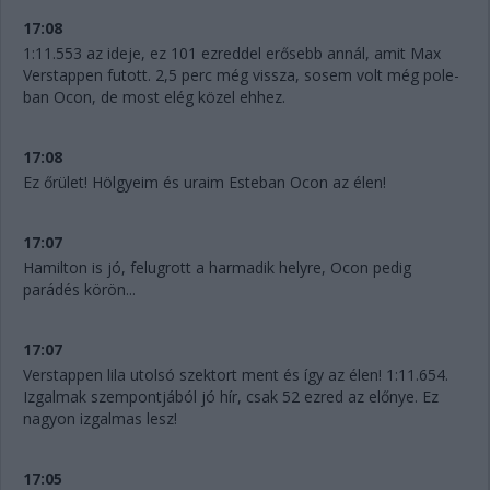
17:08
1:11.553 az ideje, ez 101 ezreddel erősebb annál, amit Max
Verstappen futott. 2,5 perc még vissza, sosem volt még pole-
ban Ocon, de most elég közel ehhez.
17:08
Ez őrület! Hölgyeim és uraim Esteban Ocon az élen!
17:07
Hamilton is jó, felugrott a harmadik helyre, Ocon pedig
parádés körön...
17:07
Verstappen lila utolsó szektort ment és így az élen! 1:11.654.
Izgalmak szempontjából jó hír, csak 52 ezred az előnye. Ez
nagyon izgalmas lesz!
17:05