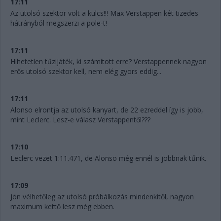
17:11
Az utolsó szektor volt a kulcs!!! Max Verstappen két tizedes
hátrányból megszerzi a pole-t!
17:11
Hihetetlen tűzijáték, ki számított erre? Verstappennek nagyon
erős utolsó szektor kell, nem elég gyors eddig...
17:11
Alonso elrontja az utolsó kanyart, de 22 ezreddel így is jobb,
mint Leclerc. Lesz-e válasz Verstappentől???
17:10
Leclerc vezet 1:11.471, de Alonso még ennél is jobbnak tűnik.
17:09
Jön vélhetőleg az utolsó próbálkozás mindenkitől, nagyon
maximum kettő lesz még ebben.