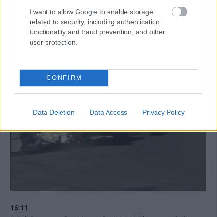
megáll. 11:12 lesz még vissza az időmérő első szakaszából.
I want to allow Google to enable storage
Jelenleg Hamilton, De Vries, Sargeant, Sainz és Albon vannak
related to security, including authentication
kieső pozícióban. Bő egy perc és újraindulnak a dolgok.
functionality and fraud prevention, and other
user protection.
16:13
Innen nézve talán még rondább az eset, ahogyan a sérült
Tecpro is.
CONFIRM
Data Deletion
Data Access
Privacy Policy
16:11