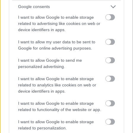
Google consents
I want to allow Google to enable storage
related to advertising like cookies on web or
device identifiers in apps.
16:19
I want to allow my user data to be sent to
Google for online advertising purposes.
Jön a folytatás! Hamilton és Sainz is vélhetően továbbmegy
majd innen, a Williams elég kakukktojás, mivel Albon nem volt
I want to allow Google to send me
rossz a szabadedzéseken.
personalized advertising.
I want to allow Google to enable storage
16:17
related to analytics like cookies on web or
Ahogyan gyorsulni fog a pálya és egyre jobban gumizódik,
device identifiers in apps.
bőven benne van, hogy Perez ideje nem lesz elég a Q2-be
jutásra, bár ha elegendő is lenne, akkor sem zárhatna a 15.
I want to allow Google to enable storage
helynél előrébb, hiszen megtörte az energiaitalos autót.
related to functionality of the website or app.
I want to allow Google to enable storage
16:16
related to personalization.
Fontos megjegyezni a szabadedzésekkel ellentétben az óra itt