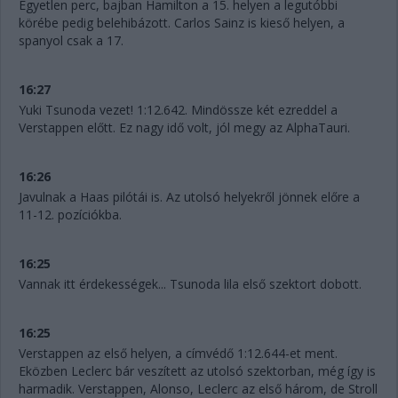
Egyetlen perc, bajban Hamilton a 15. helyen a legutóbbi
körébe pedig belehibázott. Carlos Sainz is kieső helyen, a
spanyol csak a 17.
16:27
Yuki Tsunoda vezet! 1:12.642. Mindössze két ezreddel a
Verstappen előtt. Ez nagy idő volt, jól megy az AlphaTauri.
16:26
Javulnak a Haas pilótái is. Az utolsó helyekről jönnek előre a
11-12. pozíciókba.
16:25
Vannak itt érdekességek... Tsunoda lila első szektort dobott.
16:25
Verstappen az első helyen, a címvédő 1:12.644-et ment.
Eközben Leclerc bár veszített az utolsó szektorban, még így is
harmadik. Verstappen, Alonso, Leclerc az első három, de Stroll