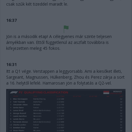
csak szűk két tizeddel maradt le.
16:37
Jön is a második etap! A célegyenes már szinte teljesen
árnyékban van. Ettől függetlenül az aszfalt továbbra is
kifejezetten meleg 45 fokos.
16:31
Itt a Q1 vége. Verstappen a leggyorsabb. Ami a kiesőket illeti,
Sargeant, Magnussen, Hülkenberg, Zhou és Perez zárja a sort
a 16. helytől lefelé. Hamarosan jön a folytatás a Q2-vel.