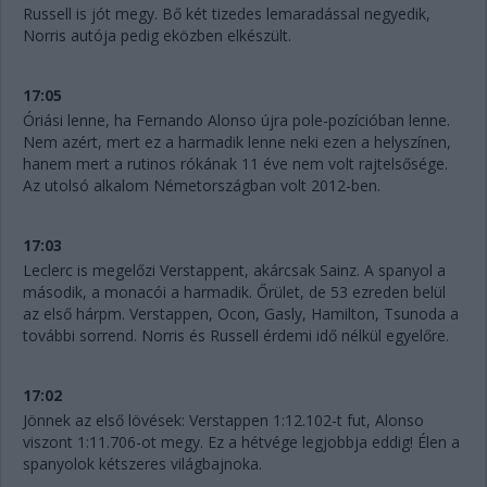
Russell is jót megy. Bő két tizedes lemaradással negyedik,
Norris autója pedig eközben elkészült.
17:05
Óriási lenne, ha Fernando Alonso újra pole-pozícióban lenne.
Nem azért, mert ez a harmadik lenne neki ezen a helyszínen,
hanem mert a rutinos rókának 11 éve nem volt rajtelsősége.
Az utolsó alkalom Németországban volt 2012-ben.
17:03
Leclerc is megelőzi Verstappent, akárcsak Sainz. A spanyol a
második, a monacói a harmadik. Őrület, de 53 ezreden belül
az első hárpm. Verstappen, Ocon, Gasly, Hamilton, Tsunoda a
további sorrend. Norris és Russell érdemi idő nélkül egyelőre.
17:02
Jönnek az első lövések: Verstappen 1:12.102-t fut, Alonso
viszont 1:11.706-ot megy. Ez a hétvége legjobbja eddig! Élen a
spanyolok kétszeres világbajnoka.