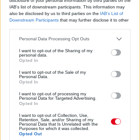
disclosure of your personal information by third parties on the
IAB’s list of downstream participants. This information may
16:21
also be disclosed by us to third parties on the
IAB’s List of
A brit-thai versenyzőtől gyorsan elveszik az első pozíciót.
Downstream Participants
that may further disclose it to other
Egyelőre Verstappen és Russell került elé.
third parties.
Please note that this website/app uses one or more Google
Personal Data Processing Opt Outs
16:20
services and may gather and store information including but
Ennyit a Williamsről... Alexander Albon az élre ugrik!
not limited to your visit or usage behaviour. You may click to
I want to opt-out of the Sharing of my
personal data.
grant or deny consent to Google and its third-party tags to
Opted In
use your data for below specified purposes in below Google
16:19
consent section.
Szomorúan sétál vissza Perez, hamarosan az újságírók
I want to opt-out of the Sale of my
Personal Data.
kérdéseire is válaszolni fog. Kollégánk is a helyszínen van, így
Opted In
érdemes lesz majd figyelni a Formula.hu weboldalát az
időmérőt követően is!
I want to opt-out of processing my
Personal Data for Targeted Advertising.
Opted In
I want to opt-out of Collection, Use,
Retention, Sale, and/or Sharing of my
Personal Data that Is Unrelated with the
Purposes for which it was collected.
Opted Out