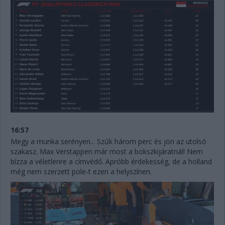
16:57
Megy a munka serényen... Szűk három perc és jön az utolsó
szakasz. Max Verstappen már most a bokszkijáratnál! Nem
bízza a véletlenre a címvédő. Apróbb érdekesség, de a holland
még nem szerzett pole-t ezen a helyszínen.