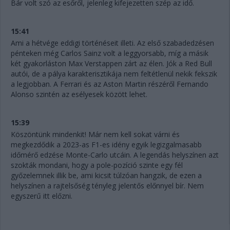
Bár volt szó az esőről, jelenleg kifejezetten szép az idő.
15:41
Ami a hétvége eddigi történéseit illeti. Az első szabadedzésen
pénteken még Carlos Sainz volt a leggyorsabb, míg a másik
két gyakorláston Max Verstappen zárt az élen. Jók a Red Bull
autói, de a pálya karakterisztikája nem feltétlenül nekik fekszik
a legjobban. A Ferrari és az Aston Martin részéről Fernando
Alonso szintén az esélyesek között lehet.
15:39
Köszöntünk mindenkit! Már nem kell sokat várni és
megkezdődik a 2023-as F1-es idény egyik legizgalmasabb
időmérő edzése Monte-Carlo utcáin. A legendás helyszínen azt
szokták mondani, hogy a pole-pozíció szinte egy fél
győzelemnek illik be, ami kicsit túlzóan hangzik, de ezen a
helyszínen a rajtelsőség tényleg jelentős előnnyel bír. Nem
egyszerű itt előzni.