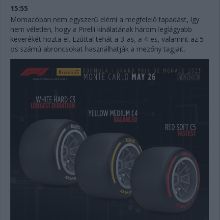
15:55
Momacóban nem egyszerű elérni a megfelelő tapadást, így
nem véletlen, hogy a Pirelli kínálatának három leglágyabb
keverékét hozta el. Ezúttal tehát a 3-as, a 4-es, valamint az 5-
ös számú abroncsokat használhatják a mezőny tagjait.