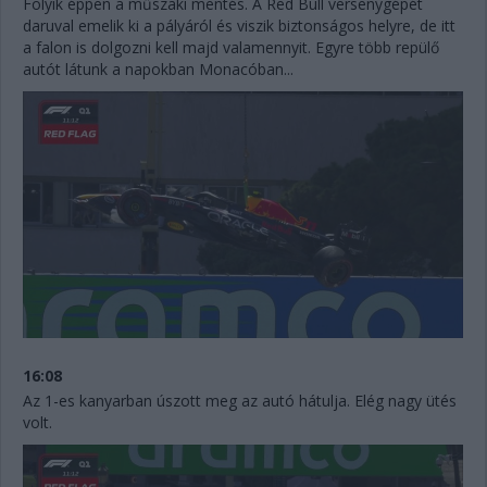
Folyik éppen a műszaki mentés. A Red Bull versenygépét
daruval emelik ki a pályáról és viszik biztonságos helyre, de itt
a falon is dolgozni kell majd valamennyit. Egyre több repülő
autót látunk a napokban Monacóban...
16:08
Az 1-es kanyarban úszott meg az autó hátulja. Elég nagy ütés
volt.