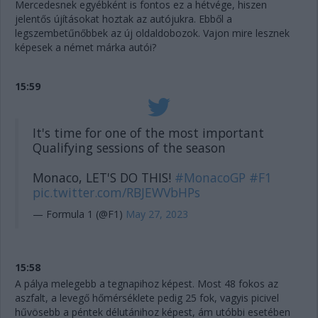
Mercedesnek egyébként is fontos ez a hétvége, hiszen
jelentős újításokat hoztak az autójukra. Ebből a
legszembetűnőbbek az új oldaldobozok. Vajon mire lesznek
képesek a német márka autói?
15:59
It's time for one of the most important
Qualifying sessions of the season
Monaco, LET'S DO THIS!
#MonacoGP
#F1
pic.twitter.com/RBJEWVbHPs
— Formula 1 (@F1)
May 27, 2023
15:58
A pálya melegebb a tegnapihoz képest. Most 48 fokos az
aszfalt, a levegő hőmérséklete pedig 25 fok, vagyis picivel
hűvösebb a péntek délutánihoz képest, ám utóbbi esetében