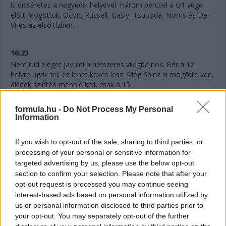
is dicséretes a negyedik helyével. Három perccel a Q1 vége
előtt mögöttük. Ocon, Russell, Gasly, Tsunoda, Norris és De
Vries az első tízben.
16:23
Nem tud eleget javulni a hétszeres világbajnok. Bér a 12.
helyre ugrik fel, ez lehet kevés lesz. Még Sainz is mögötte van,
akinek szintén mennie kell, csak a 15.
formula.hu -
Do Not Process My Personal
16:22
Information
Hat perc maradt vissza, Hamilton pedig megint kieső helyen,
ahogyan Perez is, ám a mexikóoi már biztosan nem javít. Az
If you wish to opt-out of the sale, sharing to third parties, or
idők javulásával szinte biztosan utolsó lesz majd. Nagy
processing of your personal or sensitive information for
tűzijáték várható itt!
targeted advertising by us, please use the below opt-out
section to confirm your selection. Please note that after your
16:21
opt-out request is processed you may continue seeing
Gyorsan változnak a dolgok! Alonso az élen 1:12.886-os
interest-based ads based on personal information utilized by
idővel, Ocon a második 133 ezredes lemaradással, de
us or personal information disclosed to third parties prior to
meglepetés Gasly harmadik, illetőleg De Vries hatodik helye is.
your opt-out. You may separately opt-out of the further