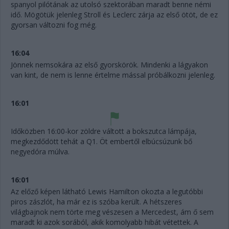
spanyol pilótának az utolsó szektorában maradt benne némi
idő. Mögötük jelenleg Stroll és Leclerc zárja az első ötöt, de ez
gyorsan változni fog még.
16:04
Jönnek nemsokára az első gyorskörök. Mindenki a lágyakon
van kint, de nem is lenne értelme mással próbálkozni jelenleg.
16:01
Időközben 16:00-kor zöldre váltott a bokszutca lámpája,
megkezdődött tehát a Q1. Öt embertől elbúcsúzunk bő
negyedóra múlva.
16:01
Az előző képen látható Lewis Hamilton okozta a legutóbbi
piros zászlót, ha már ez is szóba került. A hétszeres
világbajnok nem törte meg vészesen a Mercedest, ám ő sem
maradt ki azok sorából, akik komolyabb hibát vétettek. A