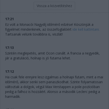
Vissza a közvetítéshez
17:21
Ez volt a Monacói Nagydíj időmérő edzése! Köszönjük a
figyelmet mindenkinek, az összefoglalóért
ide kell kattintani.
Tartsanak velünk továbbra is, viszlát!
17:13
Szintén meglepetés, amit Ocon csinált. A francia a negyedik,
jár a gratuláció, holnap is jó futama lehet.
17:12
Ha csak fele ennyire lesz izgalmas a holnapi futam, mint a mai
időmérő, akkor senki sem panaszkodhat. Szinte folyamatosan
változtak a dolgok, végül Max Verstappen a pole-pozícióban
pedig a falhoz is hozzáért. Alonso a második Leclerc pedig a
harmadik.