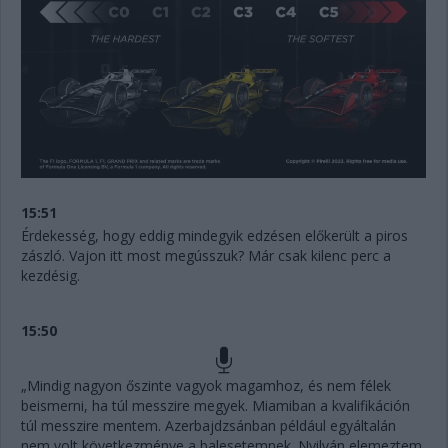
15:51
Érdekesség, hogy eddig mindegyik edzésen előkerült a piros
zászló. Vajon itt most megússzuk? Már csak kilenc perc a
kezdésig.
15:50
„Mindig nagyon őszinte vagyok magamhoz, és nem félek
beismerni, ha túl messzire megyek. Miamiban a kvalifikáción
túl messzire mentem. Azerbajdzsánban például egyáltalán
nem volt következménye a balesetemnek. Nyilván elemeztem