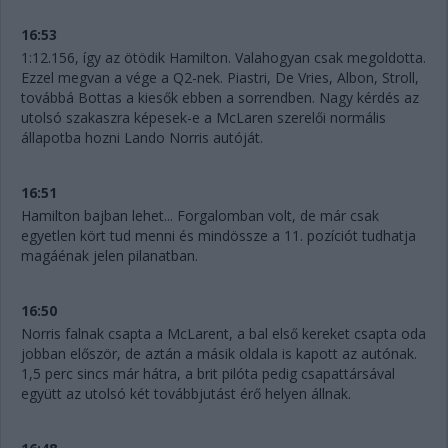
16:53
1:12.156, így az ötödik Hamilton. Valahogyan csak megoldotta.
Ezzel megvan a vége a Q2-nek. Piastri, De Vries, Albon, Stroll,
továbbá Bottas a kiesők ebben a sorrendben. Nagy kérdés az
utolsó szakaszra képesek-e a McLaren szerelői normális
állapotba hozni Lando Norris autóját.
16:51
Hamilton bajban lehet... Forgalomban volt, de már csak
egyetlen kört tud menni és mindössze a 11. pozíciót tudhatja
magáénak jelen pilanatban.
16:50
Norris falnak csapta a McLarent, a bal első kereket csapta oda
jobban először, de aztán a másik oldala is kapott az autónak.
1,5 perc sincs már hátra, a brit pilóta pedig csapattársával
együtt az utolsó két továbbjutást érő helyen állnak.