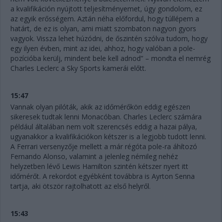
a kvalifikáción nyújtott teljesítményemet, úgy gondolom, ez
az egyik erősségem. Aztán néha előfordul, hogy túllépem a
határt, de ez is olyan, ami miatt szombaton nagyon gyors
vagyok. Vissza lehet húzódni, de őszintén szólva tudom, hogy
egy ilyen évben, mint az idei, ahhoz, hogy valóban a pole-
pozícióba kerülj, mindent bele kell adnod” – mondta el nemrég
Charles Leclerc a Sky Sports kamerái előtt.
15:47
Vannak olyan pilóták, akik az időmérőkön eddig egészen
sikeresek tudtak lenni Monacóban. Charles Leclerc számára
például általában nem volt szerencsés eddig a hazai pálya,
ugyanakkor a kvalifikációkon kétszer is a legjobb tudott lenni.
A Ferrari versenyzője mellett a már régóta pole-ra áhítozó
Fernando Alonso, valamint a jelenleg némileg nehéz
helyzetben lévő Lewis Hamilton szintén kétszer nyert itt
időmérőt. A rekordot egyébként továbbra is Ayrton Senna
tartja, aki ötször rajtolhatott az első helyről.
15:43