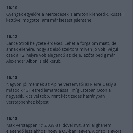
16:43
Gyengék egyelőre a Mercedesek. Hamilton kilencedik, Russell
kettővel mögötte, ami már kiesést jelentene.
16:42
Lance Stroll helyzete érdekes. Lehet a forgalom miatt, de
annak ellenére, hogy az első szektora milyen jó volt, végül
csak a 12. helyre volt elegendő az ideje, azóta pedig már
Alexander Albon is elé került.
16:40
Nagyon jól mennek az Alpine versenyzői is! Pierre Gasly a
második 131 ezred lemaradással, míg Esteban Ocon a
negyedik, kicsivel több, mint két tizedes hátrányban
Verstappenhez képest.
16:40
Max Verstappen 1:12.038-as idővel nyit, ami alighanem
elegendő lesz ahhoz, hogy a Q3-ban legyen. Alonso is gyors,