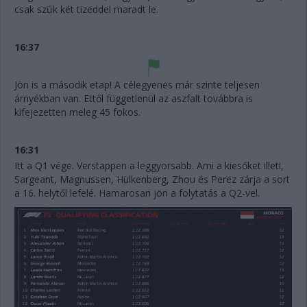
csak szűk két tizeddel maradt le.
16:37
Jön is a második etap! A célegyenes már szinte teljesen
árnyékban van. Ettől függetlenül az aszfalt továbbra is
kifejezetten meleg 45 fokos.
16:31
Itt a Q1 vége. Verstappen a leggyorsabb. Ami a kiesőket illeti,
Sargeant, Magnussen, Hülkenberg, Zhou és Perez zárja a sort
a 16. helytől lefelé. Hamarosan jön a folytatás a Q2-vel.