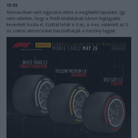
15:55
Momacóban nem egyszerű elérni a megfelelő tapadást, így
nem véletlen, hogy a Pirelli kínálatának három leglágyabb
keverékét hozta el. Ezúttal tehát a 3-as, a 4-es, valamint az 5-
ös számú abroncsokat használhatják a mezőny tagjait.