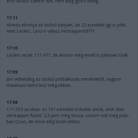
erős utolsó szektor kell, nem elég gyors eddig...
17:11
Alonso elrontja az utolsó kanyart, de 22 ezreddel így is jobb,
mint Leclerc. Lesz-e válasz Verstappentől???
17:10
Leclerc vezet 1:11.471, de Alonso még ennél is jobbnak tűnik.
17:09
Jön vélhetőleg az utolsó próbálkozás mindenkitől, nagyon
maximum kettő lesz még ebben.
17:08
1:11.553 az ideje, ez 101 ezreddel erősebb annál, amit Max
Verstappen futott. 2,5 perc még vissza, sosem volt még pole-
ban Ocon, de most elég közel ehhez.