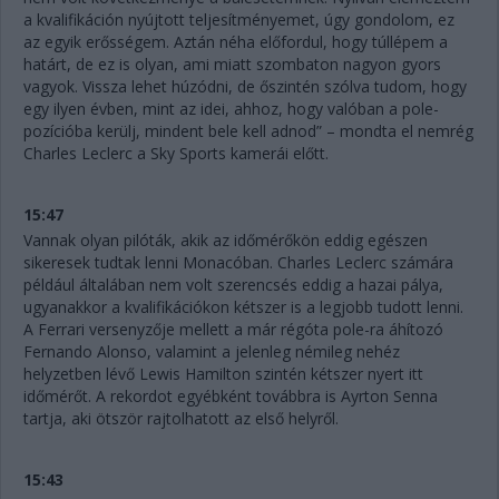
a kvalifikáción nyújtott teljesítményemet, úgy gondolom, ez
az egyik erősségem. Aztán néha előfordul, hogy túllépem a
határt, de ez is olyan, ami miatt szombaton nagyon gyors
vagyok. Vissza lehet húzódni, de őszintén szólva tudom, hogy
egy ilyen évben, mint az idei, ahhoz, hogy valóban a pole-
pozícióba kerülj, mindent bele kell adnod” – mondta el nemrég
Charles Leclerc a Sky Sports kamerái előtt.
15:47
Vannak olyan pilóták, akik az időmérőkön eddig egészen
sikeresek tudtak lenni Monacóban. Charles Leclerc számára
például általában nem volt szerencsés eddig a hazai pálya,
ugyanakkor a kvalifikációkon kétszer is a legjobb tudott lenni.
A Ferrari versenyzője mellett a már régóta pole-ra áhítozó
Fernando Alonso, valamint a jelenleg némileg nehéz
helyzetben lévő Lewis Hamilton szintén kétszer nyert itt
időmérőt. A rekordot egyébként továbbra is Ayrton Senna
tartja, aki ötször rajtolhatott az első helyről.
15:43