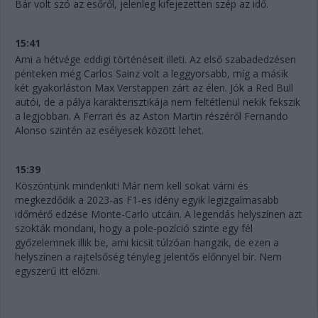
Bár volt szó az esőről, jelenleg kifejezetten szép az idő.
15:41
Ami a hétvége eddigi történéseit illeti. Az első szabadedzésen
pénteken még Carlos Sainz volt a leggyorsabb, míg a másik
két gyakorláston Max Verstappen zárt az élen. Jók a Red Bull
autói, de a pálya karakterisztikája nem feltétlenül nekik fekszik
a legjobban. A Ferrari és az Aston Martin részéről Fernando
Alonso szintén az esélyesek között lehet.
15:39
Köszöntünk mindenkit! Már nem kell sokat várni és
megkezdődik a 2023-as F1-es idény egyik legizgalmasabb
időmérő edzése Monte-Carlo utcáin. A legendás helyszínen azt
szokták mondani, hogy a pole-pozíció szinte egy fél
győzelemnek illik be, ami kicsit túlzóan hangzik, de ezen a
helyszínen a rajtelsőség tényleg jelentős előnnyel bír. Nem
egyszerű itt előzni.