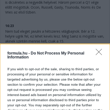
is dicséretes a negyedik helyével. Három perccel a Q1 vége
előtt mögöttük. Ocon, Russell, Gasly, Tsunoda, Norris és De
Vries az első tízben.
16:23
Nem tud eleget javulni a hétszeres világbajnok. Bér a 12.
helyre ugrik fel, ez lehet kevés lesz. Még Sainz is mögötte van,
akinek szintén mennie kell, csak a 15.
formula.hu -
Do Not Process My Personal
16:22
Information
Hat perc maradt vissza, Hamilton pedig megint kieső helyen,
ahogyan Perez is, ám a mexikóoi már biztosan nem javít. Az
If you wish to opt-out of the sale, sharing to third parties, or
idők javulásával szinte biztosan utolsó lesz majd. Nagy
processing of your personal or sensitive information for
tűzijáték várható itt!
targeted advertising by us, please use the below opt-out
section to confirm your selection. Please note that after your
16:21
opt-out request is processed you may continue seeing
Gyorsan változnak a dolgok! Alonso az élen 1:12.886-os
interest-based ads based on personal information utilized by
idővel, Ocon a második 133 ezredes lemaradással, de
us or personal information disclosed to third parties prior to
meglepetés Gasly harmadik, illetőleg De Vries hatodik helye is.
your opt-out. You may separately opt-out of the further