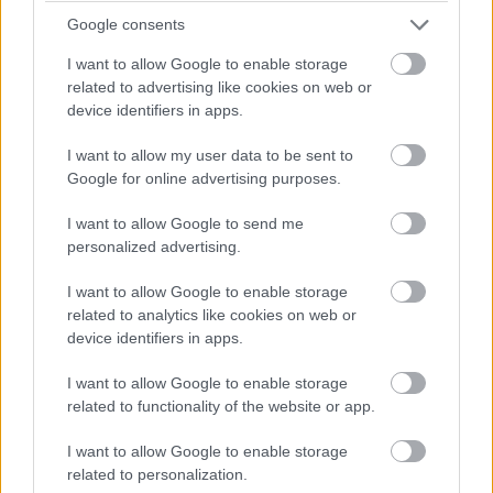
Google consents
I want to allow Google to enable storage
related to advertising like cookies on web or
device identifiers in apps.
16:19
I want to allow my user data to be sent to
Google for online advertising purposes.
Jön a folytatás! Hamilton és Sainz is vélhetően továbbmegy
majd innen, a Williams elég kakukktojás, mivel Albon nem volt
I want to allow Google to send me
rossz a szabadedzéseken.
personalized advertising.
I want to allow Google to enable storage
16:17
related to analytics like cookies on web or
Ahogyan gyorsulni fog a pálya és egyre jobban gumizódik,
device identifiers in apps.
bőven benne van, hogy Perez ideje nem lesz elég a Q2-be
jutásra, bár ha elegendő is lenne, akkor sem zárhatna a 15.
I want to allow Google to enable storage
helynél előrébb, hiszen megtörte az energiaitalos autót.
related to functionality of the website or app.
I want to allow Google to enable storage
16:16
related to personalization.
Fontos megjegyezni a szabadedzésekkel ellentétben az óra itt