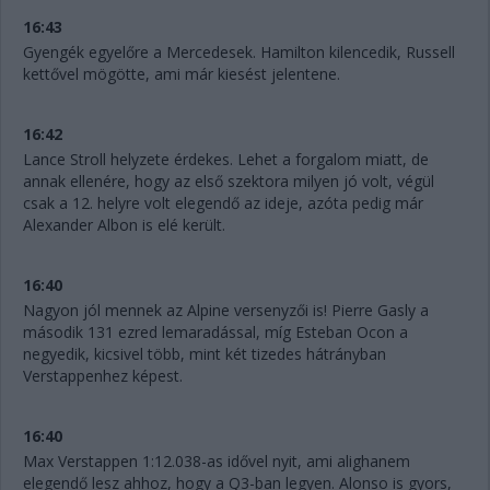
16:43
Gyengék egyelőre a Mercedesek. Hamilton kilencedik, Russell
kettővel mögötte, ami már kiesést jelentene.
16:42
Lance Stroll helyzete érdekes. Lehet a forgalom miatt, de
annak ellenére, hogy az első szektora milyen jó volt, végül
csak a 12. helyre volt elegendő az ideje, azóta pedig már
Alexander Albon is elé került.
16:40
Nagyon jól mennek az Alpine versenyzői is! Pierre Gasly a
második 131 ezred lemaradással, míg Esteban Ocon a
negyedik, kicsivel több, mint két tizedes hátrányban
Verstappenhez képest.
16:40
Max Verstappen 1:12.038-as idővel nyit, ami alighanem
elegendő lesz ahhoz, hogy a Q3-ban legyen. Alonso is gyors,