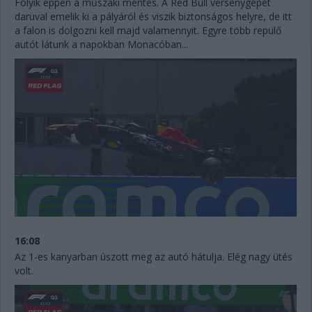
Folyik éppen a műszaki mentés. A Red Bull versenygépét
daruval emelik ki a pályáról és viszik biztonságos helyre, de itt
a falon is dolgozni kell majd valamennyit. Egyre több repülő
autót látunk a napokban Monacóban...
16:08
Az 1-es kanyarban úszott meg az autó hátulja. Elég nagy ütés
volt.