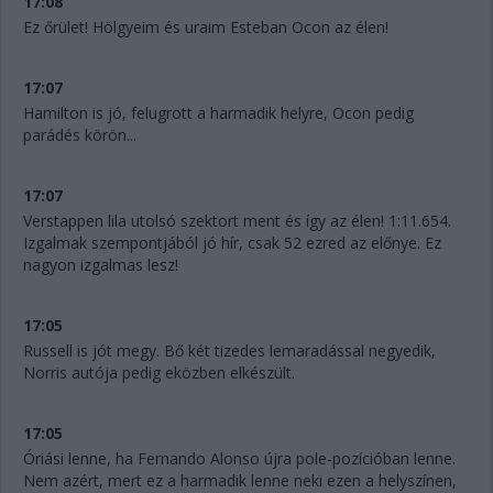
17:08
Ez őrület! Hölgyeim és uraim Esteban Ocon az élen!
17:07
Hamilton is jó, felugrott a harmadik helyre, Ocon pedig
parádés körön...
17:07
Verstappen lila utolsó szektort ment és így az élen! 1:11.654.
Izgalmak szempontjából jó hír, csak 52 ezred az előnye. Ez
nagyon izgalmas lesz!
17:05
Russell is jót megy. Bő két tizedes lemaradással negyedik,
Norris autója pedig eközben elkészült.
17:05
Óriási lenne, ha Fernando Alonso újra pole-pozícióban lenne.
Nem azért, mert ez a harmadik lenne neki ezen a helyszínen,