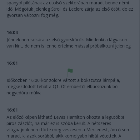
spanyol pilótának az utolsó szektorában maradt benne némi
idő. Mögötük jelenleg Stroll és Leclerc zárja az első ötöt, de ez
gyorsan változni fog még.
16:04
Jönnek nemsokára az első gyorskörök. Mindenki a lágyakon
van kint, de nem is lenne értelme mással próbálkozni jelenleg.
16:01
Időközben 16:00-kor zöldre váltott a bokszutca lámpája,
megkezdődött tehát a Q1. Öt embertől elbúcsúzunk bő
negyedóra múlva.
16:01
Az előző képen látható Lewis Hamilton okozta a legutóbbi
piros zászlót, ha már ez is szóba került. A hétszeres
világbajnok nem törte meg vészesen a Mercedest, ám ő sem
maradt ki azok sorából, akik komolyabb hibát vétettek. A