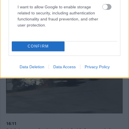
megáll. 11:12 lesz még vissza az időmérő első szakaszából.
I want to allow Google to enable storage
Jelenleg Hamilton, De Vries, Sargeant, Sainz és Albon vannak
related to security, including authentication
kieső pozícióban. Bő egy perc és újraindulnak a dolgok.
functionality and fraud prevention, and other
user protection.
16:13
Innen nézve talán még rondább az eset, ahogyan a sérült
Tecpro is.
CONFIRM
Data Deletion
Data Access
Privacy Policy
16:11