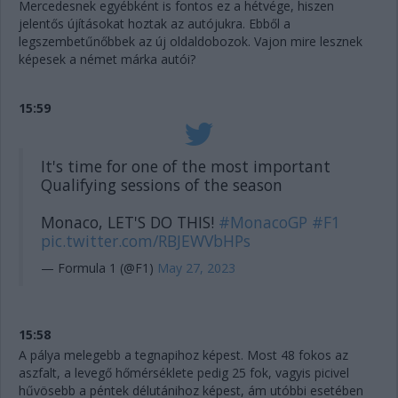
Mercedesnek egyébként is fontos ez a hétvége, hiszen
jelentős újításokat hoztak az autójukra. Ebből a
legszembetűnőbbek az új oldaldobozok. Vajon mire lesznek
képesek a német márka autói?
15:59
It's time for one of the most important
Qualifying sessions of the season
Monaco, LET'S DO THIS!
#MonacoGP
#F1
pic.twitter.com/RBJEWVbHPs
— Formula 1 (@F1)
May 27, 2023
15:58
A pálya melegebb a tegnapihoz képest. Most 48 fokos az
aszfalt, a levegő hőmérséklete pedig 25 fok, vagyis picivel
hűvösebb a péntek délutánihoz képest, ám utóbbi esetében