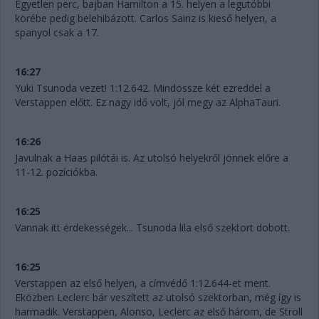
Egyetlen perc, bajban Hamilton a 15. helyen a legutóbbi
körébe pedig belehibázott. Carlos Sainz is kieső helyen, a
spanyol csak a 17.
16:27
Yuki Tsunoda vezet! 1:12.642. Mindössze két ezreddel a
Verstappen előtt. Ez nagy idő volt, jól megy az AlphaTauri.
16:26
Javulnak a Haas pilótái is. Az utolsó helyekről jönnek előre a
11-12. pozíciókba.
16:25
Vannak itt érdekességek... Tsunoda lila első szektort dobott.
16:25
Verstappen az első helyen, a címvédő 1:12.644-et ment.
Eközben Leclerc bár veszített az utolsó szektorban, még így is
harmadik. Verstappen, Alonso, Leclerc az első három, de Stroll