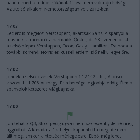
hanem mert a rutinos rókának 11 éve nem volt rajtelsősége.
Az utolsó alkalom Németországban volt 2012-ben.
17:03
Leclerc is megelőzi Verstappent, akárcsak Sainz. A spanyol a
második, a monacói a harmadik. Őrület, de 53 ezreden belül
az első hárpm. Verstappen, Ocon, Gasly, Hamilton, Tsunoda a
további sorrend. Norris és Russell érdemi idő nélkül egyelőre.
17:02
Jönnek az első lövések: Verstappen 1:12.102-t fut, Alonso
viszont 1:11.706-ot megy. Ez a hétvége legjobbja eddig! Élen a
spanyolok kétszeres világbajnoka.
17:00
Jön tehát a Q3, Stroll pedig ugyan nem szerepel itt, de némileg
aggódhat. A kanadai a 14. helyet kaparintotta meg, de nem
állt meg, amikor kiintették mérlegelésre. Ebből még lehet