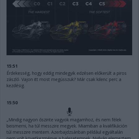
15:51
Érdekesség, hogy eddig mindegyik edzésen előkerült a piros
zászló. Vajon itt most megússzuk? Már csak kilenc perc a
kezdésig.
15:50
„Mindig nagyon őszinte vagyok magamhoz, és nem félek
beismerni, ha túl messzire megyek. Miamiban a kvalifikáción
túl messzire mentem. Azerbajdzsánban például egyáltalán
nem volt következménye a balesetemnek. Nyilván elemeztem