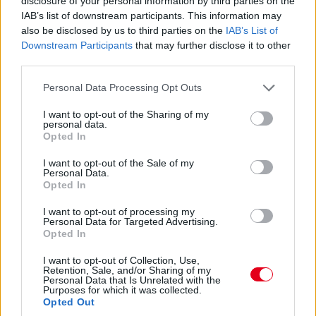
disclosure of your personal information by third parties on the
IAB’s list of downstream participants. This information may
16:21
also be disclosed by us to third parties on the
IAB’s List of
A brit-thai versenyzőtől gyorsan elveszik az első pozíciót.
Downstream Participants
that may further disclose it to other
Egyelőre Verstappen és Russell került elé.
third parties.
Please note that this website/app uses one or more Google
Personal Data Processing Opt Outs
16:20
services and may gather and store information including but
Ennyit a Williamsről... Alexander Albon az élre ugrik!
not limited to your visit or usage behaviour. You may click to
I want to opt-out of the Sharing of my
personal data.
grant or deny consent to Google and its third-party tags to
Opted In
use your data for below specified purposes in below Google
16:19
consent section.
Szomorúan sétál vissza Perez, hamarosan az újságírók
I want to opt-out of the Sale of my
Personal Data.
kérdéseire is válaszolni fog. Kollégánk is a helyszínen van, így
Opted In
érdemes lesz majd figyelni a Formula.hu weboldalát az
időmérőt követően is!
I want to opt-out of processing my
Personal Data for Targeted Advertising.
Opted In
I want to opt-out of Collection, Use,
Retention, Sale, and/or Sharing of my
Personal Data that Is Unrelated with the
Purposes for which it was collected.
Opted Out