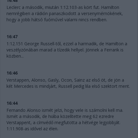
16:48
Leclerc a második, miután 1:12.103-as kört fut. Hamilton
nemrégiben a rádión panaszkodott a versenymérnökének,
hogy a jobb hátsó fuóművel valami nincs rendben.
16:47
1:12.151 George Russell-től, ezzel a harmadik, de Hamilton a
veszélyzónában marad a tízedik hellyel. Jönnek a Ferrarik is
közben...
16:46
Verstappen, Alonso, Gasly, Ocon, Sainz az első öt, de jön a
két Mercedes is mindjárt, Russell pedig lila első szektort ment.
16:44
Fernando Alonso ismét jelzi, hogy vele is számolni kell ma.
Ismét a második, de hiába közelítette meg 62 ezredre
Verstappent, a címvédő megfutotta a hétvége legjobbját.
1:11.908-as idővel az élen.