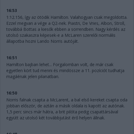
16:53
1:12.156, így az ötödik Hamilton. Valahogyan csak megoldotta.
Ezzel megvan a vége a Q2-nek. Piastri, De Vries, Albon, Stroll,
továbbá Bottas a kiesők ebben a sorrendben. Nagy kérdés az
utolsó szakaszra képesek-e a McLaren szerelői normális
állapotba hozni Lando Norris autóját.
16:51
Hamilton bajban lehet... Forgalomban volt, de már csak
egyetlen kört tud menni és mindössze a 11. pozíciót tudhatja
magáénak jelen pilanatban.
16:50
Norris falnak csapta a McLarent, a bal első kereket csapta oda
jobban először, de aztán a másik oldala is kapott az autónak.
1,5 perc sincs már hátra, a brit pilóta pedig csapattársával
együtt az utolsó két továbbjutást érő helyen állnak.