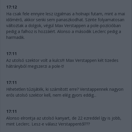
17:12
Ha csak fele ennyire lesz izgalmas a holnapi futam, mint a mai
időmérő, akkor senki sem panaszkodhat. Szinte folyamatosan
változtak a dolgok, végül Max Verstappen a pole-pozícióban
pedig a falhoz is hozzáért. Alonso a második Leclerc pedig a
harmadik.
17:11
Az utolsó szektor volt a kulcs!!! Max Verstappen két tizedes
hátrányból megszerzi a pole-t!
17:11
Hihetetlen tűzijáték, ki számított erre? Verstappennek nagyon
erős utolsó szektor kell, nem elég gyors eddig...
17:11
Alonso elrontja az utolsó kanyart, de 22 ezreddel így is jobb,
mint Leclerc. Lesz-e válasz Verstappentől???