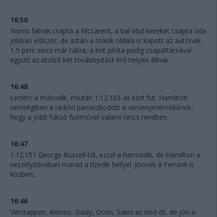
16:50
Norris falnak csapta a McLarent, a bal első kereket csapta oda
jobban először, de aztán a másik oldala is kapott az autónak.
1,5 perc sincs már hátra, a brit pilóta pedig csapattársával
együtt az utolsó két továbbjutást érő helyen állnak.
16:48
Leclerc a második, miután 1:12.103-as kört fut. Hamilton
nemrégiben a rádión panaszkodott a versenymérnökének,
hogy a jobb hátsó fuóművel valami nincs rendben.
16:47
1:12.151 George Russell-től, ezzel a harmadik, de Hamilton a
veszélyzónában marad a tízedik hellyel. Jönnek a Ferrarik is
közben...
16:46
Verstappen, Alonso, Gasly, Ocon, Sainz az első öt, de jön a