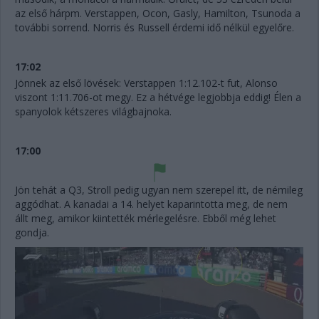
az első hárpm. Verstappen, Ocon, Gasly, Hamilton, Tsunoda a
további sorrend. Norris és Russell érdemi idő nélkül egyelőre.
17:02
Jönnek az első lövések: Verstappen 1:12.102-t fut, Alonso
viszont 1:11.706-ot megy. Ez a hétvége legjobbja eddig! Élen a
spanyolok kétszeres világbajnoka.
17:00
Jön tehát a Q3, Stroll pedig ugyan nem szerepel itt, de némileg
aggódhat. A kanadai a 14. helyet kaparintotta meg, de nem
állt meg, amikor kiintették mérlegelésre. Ebből még lehet
gondja.