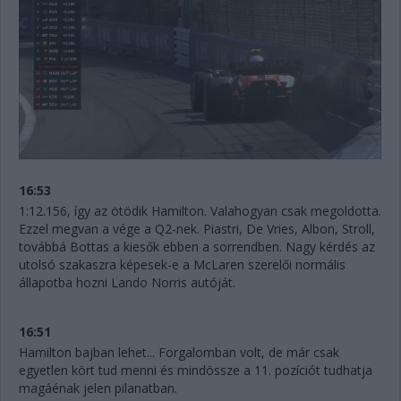
16:53
1:12.156, így az ötödik Hamilton. Valahogyan csak megoldotta.
Ezzel megvan a vége a Q2-nek. Piastri, De Vries, Albon, Stroll,
továbbá Bottas a kiesők ebben a sorrendben. Nagy kérdés az
utolsó szakaszra képesek-e a McLaren szerelői normális
állapotba hozni Lando Norris autóját.
16:51
Hamilton bajban lehet... Forgalomban volt, de már csak
egyetlen kört tud menni és mindössze a 11. pozíciót tudhatja
magáénak jelen pilanatban.