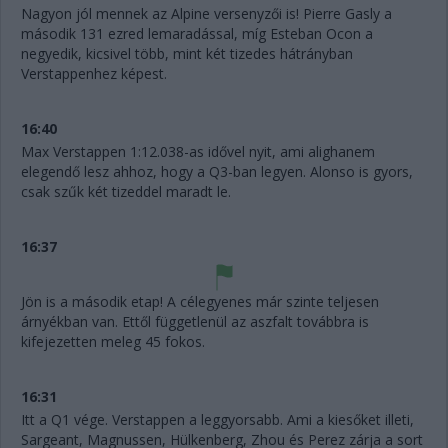
Nagyon jól mennek az Alpine versenyzői is! Pierre Gasly a
második 131 ezred lemaradással, míg Esteban Ocon a
negyedik, kicsivel több, mint két tizedes hátrányban
Verstappenhez képest.
16:40
Max Verstappen 1:12.038-as idővel nyit, ami alighanem
elegendő lesz ahhoz, hogy a Q3-ban legyen. Alonso is gyors,
csak szűk két tizeddel maradt le.
16:37
Jön is a második etap! A célegyenes már szinte teljesen
árnyékban van. Ettől függetlenül az aszfalt továbbra is
kifejezetten meleg 45 fokos.
16:31
Itt a Q1 vége. Verstappen a leggyorsabb. Ami a kiesőket illeti,
Sargeant, Magnussen, Hülkenberg, Zhou és Perez zárja a sort