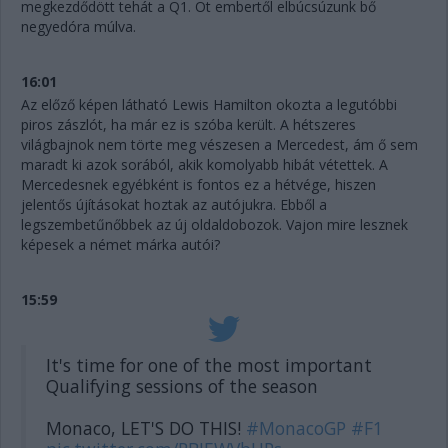
megkezdődött tehát a Q1. Öt embertől elbúcsúzunk bő
negyedóra múlva.
16:01
Az előző képen látható Lewis Hamilton okozta a legutóbbi
piros zászlót, ha már ez is szóba került. A hétszeres
világbajnok nem törte meg vészesen a Mercedest, ám ő sem
maradt ki azok sorából, akik komolyabb hibát vétettek. A
Mercedesnek egyébként is fontos ez a hétvége, hiszen
jelentős újításokat hoztak az autójukra. Ebből a
legszembetűnőbbek az új oldaldobozok. Vajon mire lesznek
képesek a német márka autói?
15:59
It's time for one of the most important
Qualifying sessions of the season
Monaco, LET'S DO THIS!
#MonacoGP
#F1