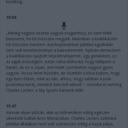
kezdésig.
15:50
„Mindig nagyon őszinte vagyok magamhoz, és nem félek
beismerni, ha túl messzire megyek. Miamiban a kvalifikáción
túl messzire mentem. Azerbajdzsánban például egyáltalán
nem volt következménye a balesetemnek. Nyilván elemeztem
a kvalifikáción nyújtott teljesítményemet, úgy gondolom, ez
az egyik erősségem. Aztán néha előfordul, hogy túllépem a
határt, de ez is olyan, ami miatt szombaton nagyon gyors
vagyok. Vissza lehet húzódni, de őszintén szólva tudom, hogy
egy ilyen évben, mint az idei, ahhoz, hogy valóban a pole-
pozícióba kerülj, mindent bele kell adnod” – mondta el nemrég
Charles Leclerc a Sky Sports kamerái előtt.
15:47
Vannak olyan pilóták, akik az időmérőkön eddig egészen
sikeresek tudtak lenni Monacóban. Charles Leclerc számára
például általában nem volt szerencsés eddig a hazai pálya,