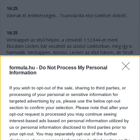
16:25
Vannak itt érdekességek... Tsunoda lila első szektort dobott.
16:25
Verstappen az első helyen, a címvédő 1:12.644-et ment.
Eközben Leclerc bár veszített az utolsó szektorban, még így is
harmadik. Verstappen, Alonso, Leclerc az első három, de Stroll
is dicséretes a negyedik helyével. Három perccel a Q1 vége
előtt mögöttük. Ocon, Russell, Gasly, Tsunoda, Norris és De
formula.hu -
Do Not Process My Personal
Vries az első tízben.
Information
If you wish to opt-out of the sale, sharing to third parties, or
16:23
processing of your personal or sensitive information for
Nem tud eleget javulni a hétszeres világbajnok. Bér a 12.
targeted advertising by us, please use the below opt-out
helyre ugrik fel, ez lehet kevés lesz. Még Sainz is mögötte van,
section to confirm your selection. Please note that after your
akinek szintén mennie kell, csak a 15.
opt-out request is processed you may continue seeing
interest-based ads based on personal information utilized by
16:22
us or personal information disclosed to third parties prior to
Hat perc maradt vissza, Hamilton pedig megint kieső helyen,
your opt-out. You may separately opt-out of the further
ahogyan Perez is, ám a mexikóoi már biztosan nem javít. Az