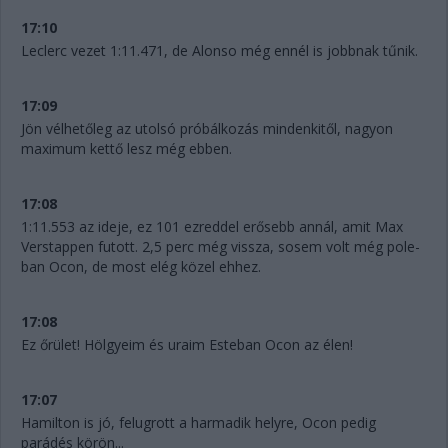
17:10
Leclerc vezet 1:11.471, de Alonso még ennél is jobbnak tűnik.
17:09
Jön vélhetőleg az utolsó próbálkozás mindenkitől, nagyon
maximum kettő lesz még ebben.
17:08
1:11.553 az ideje, ez 101 ezreddel erősebb annál, amit Max
Verstappen futott. 2,5 perc még vissza, sosem volt még pole-
ban Ocon, de most elég közel ehhez.
17:08
Ez őrület! Hölgyeim és uraim Esteban Ocon az élen!
17:07
Hamilton is jó, felugrott a harmadik helyre, Ocon pedig
parádés körön...