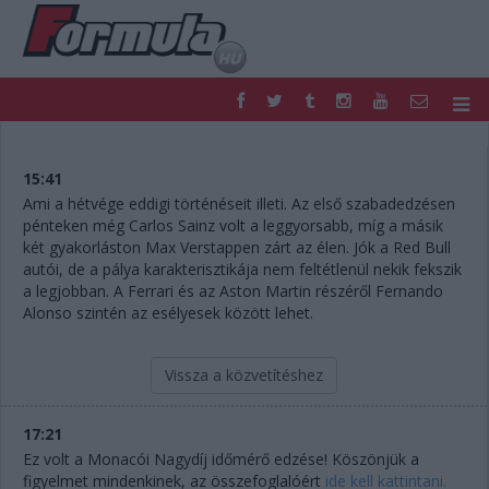
F1
PARC FERMÉ
FORMULA
MOTOR
15:41
NEMZETKÖZI
HAZAI
Ami a hétvége eddigi történéseit illeti. Az első szabadedzésen
pénteken még Carlos Sainz volt a leggyorsabb, míg a másik
RETRO
EGYÉB
két gyakorláston Max Verstappen zárt az élen. Jók a Red Bull
PODCAST
SHOP
autói, de a pálya karakterisztikája nem feltétlenül nekik fekszik
LIVE
TIPPJÁTÉK
a legjobban. A Ferrari és az Aston Martin részéről Fernando
DIGITÁLIS MAGAZIN
PONTÁLLÁSOK
Alonso szintén az esélyesek között lehet.
VERSENYNAPTÁRAK
Vissza a közvetítéshez
17:21
Ez volt a Monacói Nagydíj időmérő edzése! Köszönjük a
figyelmet mindenkinek, az összefoglalóért
ide kell kattintani.