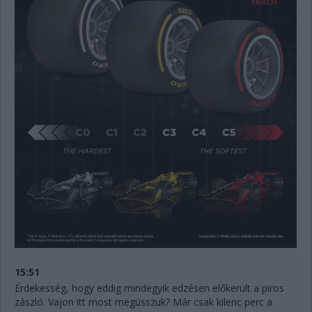
15:51
Érdekesség, hogy eddig mindegyik edzésen előkerült a piros
zászló. Vajon itt most megússzuk? Már csak kilenc perc a