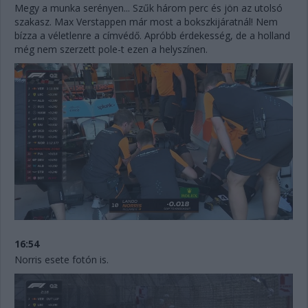
Megy a munka serényen... Szűk három perc és jön az utolsó
szakasz. Max Verstappen már most a bokszkijáratnál! Nem
bízza a véletlenre a címvédő. Apróbb érdekesség, de a holland
még nem szerzett pole-t ezen a helyszínen.
16:54
Norris esete fotón is.