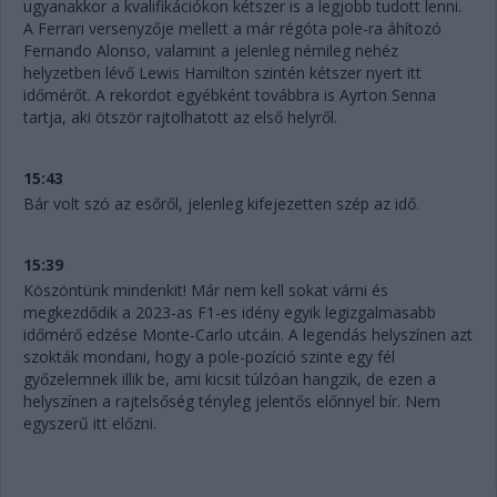
ugyanakkor a kvalifikációkon kétszer is a legjobb tudott lenni.
A Ferrari versenyzője mellett a már régóta pole-ra áhítozó
Fernando Alonso, valamint a jelenleg némileg nehéz
helyzetben lévő Lewis Hamilton szintén kétszer nyert itt
időmérőt. A rekordot egyébként továbbra is Ayrton Senna
tartja, aki ötször rajtolhatott az első helyről.
15:43
Bár volt szó az esőről, jelenleg kifejezetten szép az idő.
15:39
Köszöntünk mindenkit! Már nem kell sokat várni és
megkezdődik a 2023-as F1-es idény egyik legizgalmasabb
időmérő edzése Monte-Carlo utcáin. A legendás helyszínen azt
szokták mondani, hogy a pole-pozíció szinte egy fél
győzelemnek illik be, ami kicsit túlzóan hangzik, de ezen a
helyszínen a rajtelsőség tényleg jelentős előnnyel bír. Nem
egyszerű itt előzni.