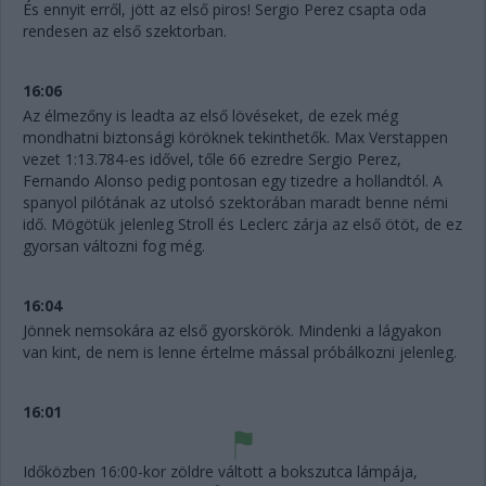
És ennyit erről, jött az első piros! Sergio Perez csapta oda
rendesen az első szektorban.
16:06
Az élmezőny is leadta az első lövéseket, de ezek még
mondhatni biztonsági köröknek tekinthetők. Max Verstappen
vezet 1:13.784-es idővel, tőle 66 ezredre Sergio Perez,
Fernando Alonso pedig pontosan egy tizedre a hollandtól. A
spanyol pilótának az utolsó szektorában maradt benne némi
idő. Mögötük jelenleg Stroll és Leclerc zárja az első ötöt, de ez
gyorsan változni fog még.
16:04
Jönnek nemsokára az első gyorskörök. Mindenki a lágyakon
van kint, de nem is lenne értelme mással próbálkozni jelenleg.
16:01
Időközben 16:00-kor zöldre váltott a bokszutca lámpája,