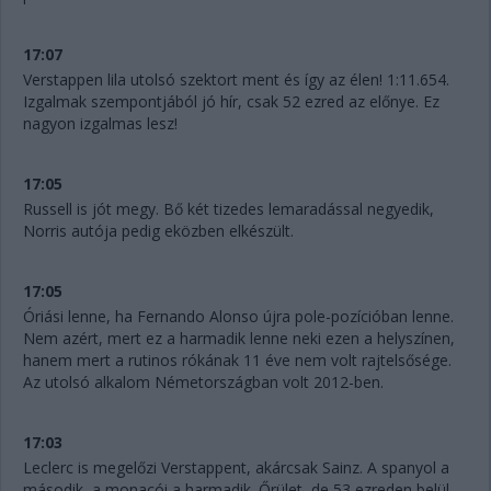
17:07
Verstappen lila utolsó szektort ment és így az élen! 1:11.654.
Izgalmak szempontjából jó hír, csak 52 ezred az előnye. Ez
nagyon izgalmas lesz!
17:05
Russell is jót megy. Bő két tizedes lemaradással negyedik,
Norris autója pedig eközben elkészült.
17:05
Óriási lenne, ha Fernando Alonso újra pole-pozícióban lenne.
Nem azért, mert ez a harmadik lenne neki ezen a helyszínen,
hanem mert a rutinos rókának 11 éve nem volt rajtelsősége.
Az utolsó alkalom Németországban volt 2012-ben.
17:03
Leclerc is megelőzi Verstappent, akárcsak Sainz. A spanyol a
második, a monacói a harmadik. Őrület, de 53 ezreden belül