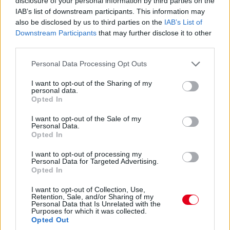
disclosure of your personal information by third parties on the
idők javulásával szinte biztosan utolsó lesz majd. Nagy
IAB’s list of downstream participants. This information may
tűzijáték várható itt!
also be disclosed by us to third parties on the
IAB’s List of
Downstream Participants
that may further disclose it to other
third parties.
16:21
Gyorsan változnak a dolgok! Alonso az élen 1:12.886-os
Please note that this website/app uses one or more Google
Personal Data Processing Opt Outs
idővel, Ocon a második 133 ezredes lemaradással, de
services and may gather and store information including but
meglepetés Gasly harmadik, illetőleg De Vries hatodik helye is.
not limited to your visit or usage behaviour. You may click to
I want to opt-out of the Sharing of my
personal data.
grant or deny consent to Google and its third-party tags to
Opted In
use your data for below specified purposes in below Google
16:21
consent section.
A brit-thai versenyzőtől gyorsan elveszik az első pozíciót.
I want to opt-out of the Sale of my
Personal Data.
Egyelőre Verstappen és Russell került elé.
Opted In
I want to opt-out of processing my
16:20
Personal Data for Targeted Advertising.
Ennyit a Williamsről... Alexander Albon az élre ugrik!
Opted In
I want to opt-out of Collection, Use,
Retention, Sale, and/or Sharing of my
16:19
Personal Data that Is Unrelated with the
Szomorúan sétál vissza Perez, hamarosan az újságírók
Purposes for which it was collected.
kérdéseire is válaszolni fog. Kollégánk is a helyszínen van, így
Opted Out
érdemes lesz majd figyelni a Formula.hu weboldalát az