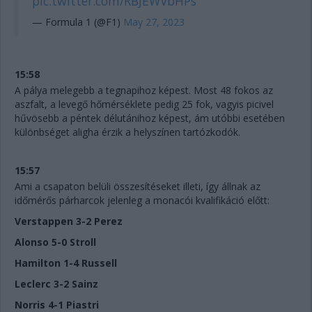
pic.twitter.com/RBJEWVbHPs
— Formula 1 (@F1)
May 27, 2023
15:58
A pálya melegebb a tegnapihoz képest. Most 48 fokos az
aszfalt, a levegő hőmérséklete pedig 25 fok, vagyis picivel
hűvösebb a péntek délutánihoz képest, ám utóbbi esetében
különbséget aligha érzik a helyszínen tartózkodók.
15:57
Ami a csapaton belüli összesítéseket illeti, így állnak az
időmérős párharcok jelenleg a monacói kvalifikáció előtt:
Verstappen 3-2 Perez
Alonso 5-0 Stroll
Hamilton 1-4 Russell
Leclerc 3-2 Sainz
Norris 4-1 Piastri