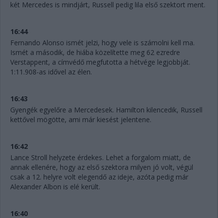
két Mercedes is mindjárt, Russell pedig lila első szektort ment.
16:44
Fernando Alonso ismét jelzi, hogy vele is számolni kell ma.
Ismét a második, de hiába közelítette meg 62 ezredre
Verstappent, a címvédő megfutotta a hétvége legjobbját.
1:11.908-as idővel az élen.
16:43
Gyengék egyelőre a Mercedesek. Hamilton kilencedik, Russell
kettővel mögötte, ami már kiesést jelentene.
16:42
Lance Stroll helyzete érdekes. Lehet a forgalom miatt, de
annak ellenére, hogy az első szektora milyen jó volt, végül
csak a 12. helyre volt elegendő az ideje, azóta pedig már
Alexander Albon is elé került.
16:40