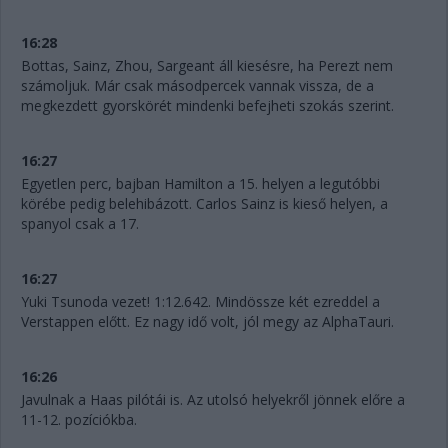
16:28
Bottas, Sainz, Zhou, Sargeant áll kiesésre, ha Perezt nem
számoljuk. Már csak másodpercek vannak vissza, de a
megkezdett gyorskörét mindenki befejheti szokás szerint.
16:27
Egyetlen perc, bajban Hamilton a 15. helyen a legutóbbi
körébe pedig belehibázott. Carlos Sainz is kieső helyen, a
spanyol csak a 17.
16:27
Yuki Tsunoda vezet! 1:12.642. Mindössze két ezreddel a
Verstappen előtt. Ez nagy idő volt, jól megy az AlphaTauri.
16:26
Javulnak a Haas pilótái is. Az utolsó helyekről jönnek előre a
11-12. pozíciókba.