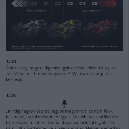
15:51
Érdekesség, hogy eddig mindegyik edzésen előkerült a piros
zászló. Vajon itt most megússzuk? Már csak kilenc perc a
kezdésig.
15:50
„Mindig nagyon őszinte vagyok magamhoz, és nem félek
beismerni, ha túl messzire megyek. Miamiban a kvalifikáción
túl messzire mentem. Azerbajdzsánban például egyáltalán
nem volt következménye a balesetemnek. Nyilván elemeztem