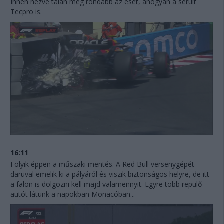
Innen nézve talán még rondább az eset, ahogyan a sérült
Tecpro is.
16:11
Folyik éppen a műszaki mentés. A Red Bull versenygépét
daruval emelik ki a pályáról és viszik biztonságos helyre, de itt
a falon is dolgozni kell majd valamennyit. Egyre több repülő
autót látunk a napokban Monacóban...