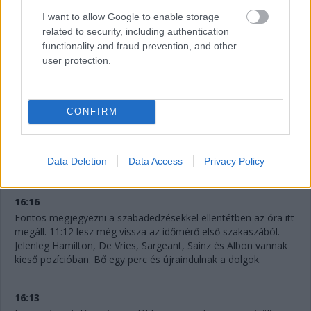
16:19
I want to allow Google to enable storage
related to security, including authentication
Jön a folytatás! Hamilton és Sainz is vélhetően továbbmegy
functionality and fraud prevention, and other
majd innen, a Williams elég kakukktojás, mivel Albon nem volt
user protection.
rossz a szabadedzéseken.
16:17
CONFIRM
Ahogyan gyorsulni fog a pálya és egyre jobban gumizódik,
bőven benne van, hogy Perez ideje nem lesz elég a Q2-be
jutásra, bár ha elegendő is lenne, akkor sem zárhatna a 15.
Data Deletion
Data Access
Privacy Policy
helynél előrébb, hiszen megtörte az energiaitalos autót.
16:16
Fontos megjegyezni a szabadedzésekkel ellentétben az óra itt
megáll. 11:12 lesz még vissza az időmérő első szakaszából.
Jelenleg Hamilton, De Vries, Sargeant, Sainz és Albon vannak
kieső pozícióban. Bő egy perc és újraindulnak a dolgok.
16:13