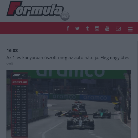
F1
PARC FERMÉ
FORMULA
MOTOR
16:08
NEMZETKÖZI
HAZAI
Az 1-es kanyarban úszott meg az autó hátulja. Elég nagy ütés
volt.
RETRO
EGYÉB
PODCAST
SHOP
LIVE
TIPPJÁTÉK
DIGITÁLIS MAGAZIN
PONTÁLLÁSOK
VERSENYNAPTÁRAK