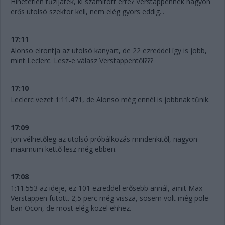
Hihetetlen tűzijáték, ki számított erre? Verstappennek nagyon
erős utolsó szektor kell, nem elég gyors eddig...
17:11
Alonso elrontja az utolsó kanyart, de 22 ezreddel így is jobb,
mint Leclerc. Lesz-e válasz Verstappentől???
17:10
Leclerc vezet 1:11.471, de Alonso még ennél is jobbnak tűnik.
17:09
Jön vélhetőleg az utolsó próbálkozás mindenkitől, nagyon
maximum kettő lesz még ebben.
17:08
1:11.553 az ideje, ez 101 ezreddel erősebb annál, amit Max
Verstappen futott. 2,5 perc még vissza, sosem volt még pole-
ban Ocon, de most elég közel ehhez.