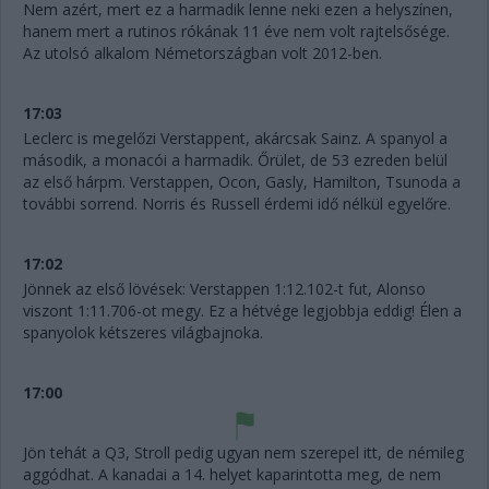
Nem azért, mert ez a harmadik lenne neki ezen a helyszínen,
hanem mert a rutinos rókának 11 éve nem volt rajtelsősége.
Az utolsó alkalom Németországban volt 2012-ben.
17:03
Leclerc is megelőzi Verstappent, akárcsak Sainz. A spanyol a
második, a monacói a harmadik. Őrület, de 53 ezreden belül
az első hárpm. Verstappen, Ocon, Gasly, Hamilton, Tsunoda a
további sorrend. Norris és Russell érdemi idő nélkül egyelőre.
17:02
Jönnek az első lövések: Verstappen 1:12.102-t fut, Alonso
viszont 1:11.706-ot megy. Ez a hétvége legjobbja eddig! Élen a
spanyolok kétszeres világbajnoka.
17:00
Jön tehát a Q3, Stroll pedig ugyan nem szerepel itt, de némileg
aggódhat. A kanadai a 14. helyet kaparintotta meg, de nem