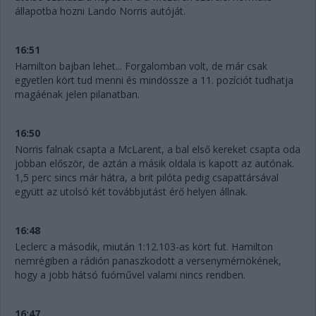
állapotba hozni Lando Norris autóját.
16:51
Hamilton bajban lehet... Forgalomban volt, de már csak
egyetlen kört tud menni és mindössze a 11. pozíciót tudhatja
magáénak jelen pilanatban.
16:50
Norris falnak csapta a McLarent, a bal első kereket csapta oda
jobban először, de aztán a másik oldala is kapott az autónak.
1,5 perc sincs már hátra, a brit pilóta pedig csapattársával
együtt az utolsó két továbbjutást érő helyen állnak.
16:48
Leclerc a második, miután 1:12.103-as kört fut. Hamilton
nemrégiben a rádión panaszkodott a versenymérnökének,
hogy a jobb hátsó fuóművel valami nincs rendben.
16:47