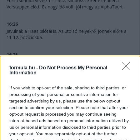
Yuki Tsunoda vezet! 1:12.642. Mindössze két ezreddel a
Verstappen előtt. Ez nagy idő volt, jól megy az AlphaTauri.
16:26
Javulnak a Haas pilótái is. Az utolsó helyekről jönnek előre a
11-12. pozíciókba.
16:25
Vannak itt érdekességek... Tsunoda lila első szektort dobott.
formula.hu -
Do Not Process My Personal
Information
16:25
Verstappen az első helyen, a címvédő 1:12.644-et ment.
If you wish to opt-out of the sale, sharing to third parties, or
Eközben Leclerc bár veszített az utolsó szektorban, még így is
processing of your personal or sensitive information for
harmadik. Verstappen, Alonso, Leclerc az első három, de Stroll
targeted advertising by us, please use the below opt-out
is dicséretes a negyedik helyével. Három perccel a Q1 vége
section to confirm your selection. Please note that after your
előtt mögöttük. Ocon, Russell, Gasly, Tsunoda, Norris és De
opt-out request is processed you may continue seeing
Vries az első tízben.
interest-based ads based on personal information utilized by
us or personal information disclosed to third parties prior to
your opt-out. You may separately opt-out of the further
16:23