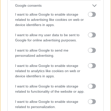
16:20
Google consents
Ennyit a Williamsről... Alexander Albon az élre ugrik!
I want to allow Google to enable storage
related to advertising like cookies on web or
16:19
device identifiers in apps.
Szomorúan sétál vissza Perez, hamarosan az újságírók
kérdéseire is válaszolni fog. Kollégánk is a helyszínen van, így
I want to allow my user data to be sent to
érdemes lesz majd figyelni a Formula.hu weboldalát az
Google for online advertising purposes.
időmérőt követően is!
I want to allow Google to send me
personalized advertising.
I want to allow Google to enable storage
related to analytics like cookies on web or
device identifiers in apps.
I want to allow Google to enable storage
related to functionality of the website or app.
I want to allow Google to enable storage
related to personalization.