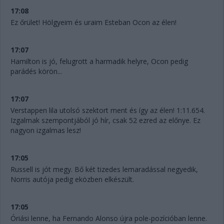
17:08
Ez őrület! Hölgyeim és uraim Esteban Ocon az élen!
17:07
Hamilton is jó, felugrott a harmadik helyre, Ocon pedig
parádés körön...
17:07
Verstappen lila utolsó szektort ment és így az élen! 1:11.654.
Izgalmak szempontjából jó hír, csak 52 ezred az előnye. Ez
nagyon izgalmas lesz!
17:05
Russell is jót megy. Bő két tizedes lemaradással negyedik,
Norris autója pedig eközben elkészült.
17:05
Óriási lenne, ha Fernando Alonso újra pole-pozícióban lenne.