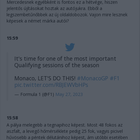
Mercedesnek egyébként is fontos ez a hétvége, hiszen
jelentős újításokat hoztak az autójukra. Ebből a
legszembetűnőbbek az új oldaldobozok. Vajon mire lesznek
képesek a német márka autói?
15:59
It's time for one of the most important
Qualifying sessions of the season
Monaco, LET'S DO THIS!
#MonacoGP
#F1
pic.twitter.com/RBJEWVbHPs
— Formula 1 (@F1)
May 27, 2023
15:58
A pálya melegebb a tegnapihoz képest. Most 48 fokos az
aszfalt, a levegő hőmérséklete pedig 25 fok, vagyis picivel
hűvösebb a péntek délutánihoz képest, ám utóbbi esetében