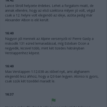
16:42
Lance Stroll helyzete érdekes. Lehet a forgalom miatt, de
annak ellenére, hogy az első szektora milyen jó volt, végül
csak a 12. helyre volt elegendő az ideje, azóta pedig már
Alexander Albon is elé került.
16:40
Nagyon jól mennek az Alpine versenyzői is! Pierre Gasly a
második 131 ezred lemaradással, míg Esteban Ocon a
negyedik, kicsivel több, mint két tizedes hátrányban
Verstappenhez képest.
16:40
Max Verstappen 1:12.038-as idővel nyit, ami alighanem
elegendő lesz ahhoz, hogy a Q3-ban legyen. Alonso is gyors,
csak szűk két tizeddel maradt le.
16:37