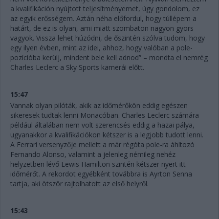
a kvalifikáción nyújtott teljesítményemet, úgy gondolom, ez
az egyik erősségem. Aztán néha előfordul, hogy túllépem a
határt, de ez is olyan, ami miatt szombaton nagyon gyors
vagyok. Vissza lehet húzódni, de őszintén szólva tudom, hogy
egy ilyen évben, mint az idei, ahhoz, hogy valóban a pole-
pozícióba kerülj, mindent bele kell adnod” – mondta el nemrég
Charles Leclerc a Sky Sports kamerái előtt.
15:47
Vannak olyan pilóták, akik az időmérőkön eddig egészen
sikeresek tudtak lenni Monacóban. Charles Leclerc számára
például általában nem volt szerencsés eddig a hazai pálya,
ugyanakkor a kvalifikációkon kétszer is a legjobb tudott lenni.
A Ferrari versenyzője mellett a már régóta pole-ra áhítozó
Fernando Alonso, valamint a jelenleg némileg nehéz
helyzetben lévő Lewis Hamilton szintén kétszer nyert itt
időmérőt. A rekordot egyébként továbbra is Ayrton Senna
tartja, aki ötször rajtolhatott az első helyről.
15:43