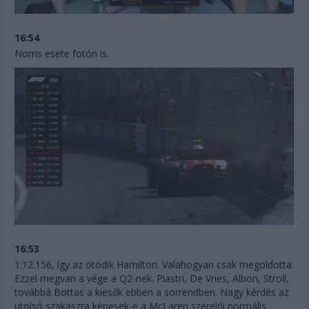
16:54
Norris esete fotón is.
16:53
1:12.156, így az ötödik Hamilton. Valahogyan csak megoldotta.
Ezzel megvan a vége a Q2-nek. Piastri, De Vries, Albon, Stroll,
továbbá Bottas a kiesők ebben a sorrendben. Nagy kérdés az
utolsó szakaszra képesek-e a McLaren szerelői normális