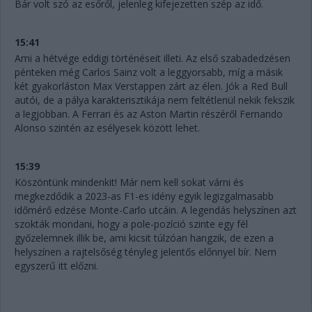
Bár volt szó az esőről, jelenleg kifejezetten szép az idő.
15:41
Ami a hétvége eddigi történéseit illeti. Az első szabadedzésen
pénteken még Carlos Sainz volt a leggyorsabb, míg a másik
két gyakorláston Max Verstappen zárt az élen. Jók a Red Bull
autói, de a pálya karakterisztikája nem feltétlenül nekik fekszik
a legjobban. A Ferrari és az Aston Martin részéről Fernando
Alonso szintén az esélyesek között lehet.
15:39
Köszöntünk mindenkit! Már nem kell sokat várni és
megkezdődik a 2023-as F1-es idény egyik legizgalmasabb
időmérő edzése Monte-Carlo utcáin. A legendás helyszínen azt
szokták mondani, hogy a pole-pozíció szinte egy fél
győzelemnek illik be, ami kicsit túlzóan hangzik, de ezen a
helyszínen a rajtelsőség tényleg jelentős előnnyel bír. Nem
egyszerű itt előzni.