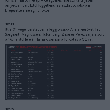
Jön is a második etap! A célegyenes már szinte teljesen
árnyékban van. Ettől függetlenül az aszfalt továbbra is
kifejezetten meleg 45 fokos.
16:31
Itt a Q1 vége. Verstappen a leggyorsabb. Ami a kiesőket illeti,
Sargeant, Magnussen, Hülkenberg, Zhou és Perez zárja a sort
a 16. helytől lefelé. Hamarosan jön a folytatás a Q2-vel.
16:29