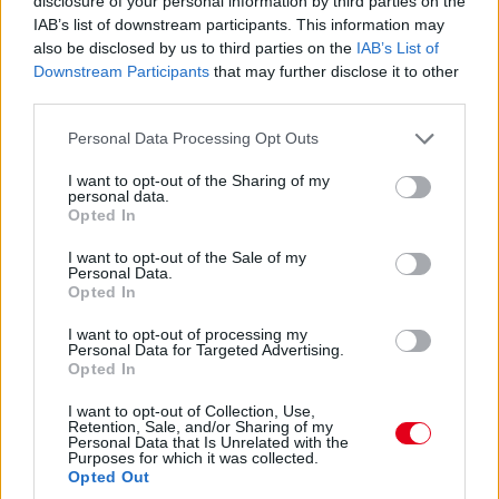
disclosure of your personal information by third parties on the
Nem tud eleget javulni a hétszeres világbajnok. Bér a 12.
IAB’s list of downstream participants. This information may
helyre ugrik fel, ez lehet kevés lesz. Még Sainz is mögötte van,
also be disclosed by us to third parties on the
IAB’s List of
akinek szintén mennie kell, csak a 15.
Downstream Participants
that may further disclose it to other
third parties.
16:22
Please note that this website/app uses one or more Google
Hat perc maradt vissza, Hamilton pedig megint kieső helyen,
Personal Data Processing Opt Outs
services and may gather and store information including but
ahogyan Perez is, ám a mexikóoi már biztosan nem javít. Az
not limited to your visit or usage behaviour. You may click to
I want to opt-out of the Sharing of my
idők javulásával szinte biztosan utolsó lesz majd. Nagy
personal data.
tűzijáték várható itt!
grant or deny consent to Google and its third-party tags to
Opted In
use your data for below specified purposes in below Google
consent section.
I want to opt-out of the Sale of my
16:21
Personal Data.
Gyorsan változnak a dolgok! Alonso az élen 1:12.886-os
Opted In
idővel, Ocon a második 133 ezredes lemaradással, de
I want to opt-out of processing my
meglepetés Gasly harmadik, illetőleg De Vries hatodik helye is.
Personal Data for Targeted Advertising.
Opted In
16:21
I want to opt-out of Collection, Use,
A brit-thai versenyzőtől gyorsan elveszik az első pozíciót.
Retention, Sale, and/or Sharing of my
Personal Data that Is Unrelated with the
Egyelőre Verstappen és Russell került elé.
Purposes for which it was collected.
Opted Out