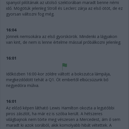
spanyol pilótának az utolsó szektorában maradt benne némi
idő. Mögötük jelenleg Stroll és Leclerc zárja az első ötöt, de ez
gyorsan változni fog még.
16:04
Jönnek nemsokára az első gyorskörök. Mindenki a lágyakon
van kint, de nem is lenne értelme mással próbálkozni jelenleg.
16:01
Időközben 16:00-kor zöldre váltott a bokszutca lámpája,
megkezdődött tehát a Q1. Öt embertől elbúcsúzunk bő
negyedóra múlva.
16:01
Az előző képen látható Lewis Hamilton okozta a legutóbbi
piros zászlót, ha már ez is szóba került. A hétszeres
világbajnok nem törte meg vészesen a Mercedest, ám ő sem
maradt ki azok sorából, akik komolyabb hibát vétettek. A