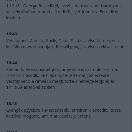
1:12.151 George Russell-től, ezzel a harmadik, de Hamilton a
veszélyzónában marad a tízedik hellyel. Jönnek a Ferrarik is
közben...
16:46
Verstappen, Alonso, Gasly, Ocon, Sainz az első öt, de jön a
két Mercedes is mindjárt, Russell pedig lila első szektort ment.
16:44
Fernando Alonso ismét jelzi, hogy vele is számolni kell ma.
Ismét a második, de hiába közelítette meg 62 ezredre
Verstappent, a címvédő megfutotta a hétvége legjobbját.
1:11.908-as idővel az élen.
16:43
Gyengék egyelőre a Mercedesek. Hamilton kilencedik, Russell
kettővel mögötte, ami már kiesést jelentene.