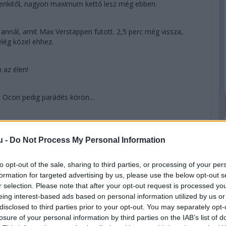
denkitől, nagyon maximum kettő lesz még ebben.
 annál, amit Max Verstappen futott. 2,5 perc még vissza,
lég közel ehhez.
 az élen!
, Ocon pedig parádés körön...
 az élen! 1:11.654. Izgalmak szempontjából jó hír, csak 52
u -
Do Not Process My Personal Information
dással negyedik, Norris autója pedig eközben elkészült.
to opt-out of the sale, sharing to third parties, or processing of your per
formation for targeted advertising by us, please use the below opt-out s
r selection. Please note that after your opt-out request is processed y
e-pozícióban lenne. Nem azért, mert ez a harmadik lenne neki
eing interest-based ads based on personal information utilized by us or
ókának 11 éve nem volt rajtelsősége. Az utolsó alkalom
disclosed to third parties prior to your opt-out. You may separately opt-
losure of your personal information by third parties on the IAB’s list of