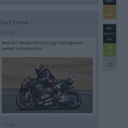
Nagydíj
1
nap
Parc Fermé
WEC
6 órája
Austini 6
órás
MotoGP: Bezzecchi közel egy másodpercet
29
javított a körrekordon
nap
7 órája