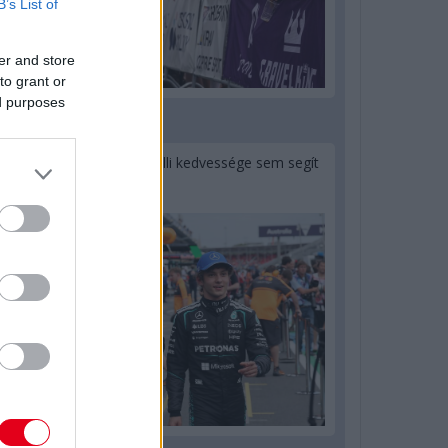
B’s List of
er and store
to grant or
ed purposes
1 napja
Montoya szerint Antonelli kedvessége sem segít
Russellen