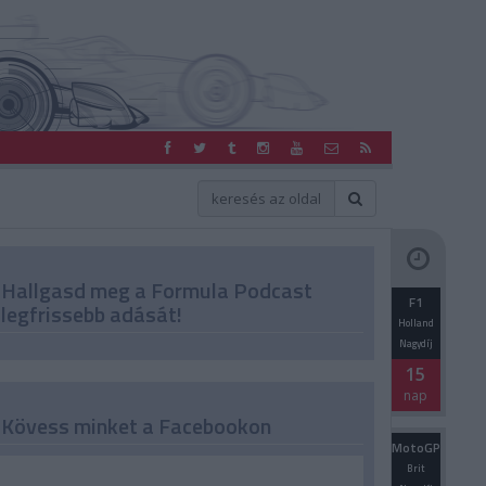
Hallgasd meg a Formula Podcast
F1
legfrissebb adását!
Holland
Nagydíj
15
nap
Kövess minket a Facebookon
MotoGP
Brit