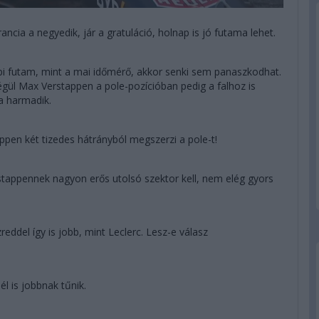
ancia a negyedik, jár a gratuláció, holnap is jó futama lehet.
api futam, mint a mai időmérő, akkor senki sem panaszkodhat.
égül Max Verstappen a pole-pozícióban pedig a falhoz is
 a harmadik.
tappen két tizedes hátrányból megszerzi a pole-t!
erstappennek nagyon erős utolsó szektor kell, nem elég gyors
reddel így is jobb, mint Leclerc. Lesz-e válasz
él is jobbnak tűnik.