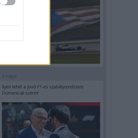
3 napja
Ilyen lehet a jövő F1-es szabályrendszere
Domenicali szerint