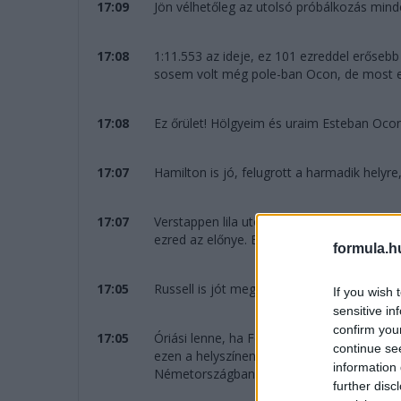
17:09
Jön vélhetőleg az utolsó próbálkozás min
17:08
1:11.553 az ideje, ez 101 ezreddel erősebb
sosem volt még pole-ban Ocon, de most e
17:08
Ez őrület! Hölgyeim és uraim Esteban Ocon
17:07
Hamilton is jó, felugrott a harmadik helyre
17:07
Verstappen lila utolsó szektort ment és így
ezred az előnye. Ez nagyon izgalmas lesz!
formula.h
17:05
Russell is jót megy. Bő két tizedes lemara
If you wish 
sensitive in
confirm you
17:05
Óriási lenne, ha Fernando Alonso újra pol
continue se
ezen a helyszínen, hanem mert a rutinos r
information 
Németországban volt 2012-ben.
further disc