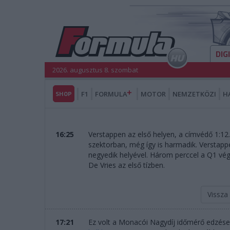
DIG
2026. augusztus 8. szombat
SHOP
F1
FORMULA
MOTOR
NEMZETKÖZI
H
16:25
Verstappen az első helyen, a címvédő 1:12.
szektorban, még így is harmadik. Verstappe
negyedik helyével. Három perccel a Q1 vég
De Vries az első tízben.
Vissza
17:21
Ez volt a Monacói Nagydíj időmérő edzése