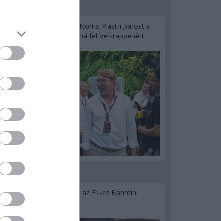
2 napja
Hakkinen megtartaná a Norris-Piastri párost a
McLarennél, nem borítaná fel Verstappenért
2 napja
Megvan, mikor kezdődik az F1-es Bahreini
Nagydíj Malajziában