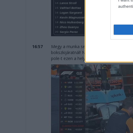
authenti
16:57
Megy a munka serényen... Szűk három per
bokszkijáratnál! Nem bízza a véletlenre a
pole-t ezen a helyszínen.