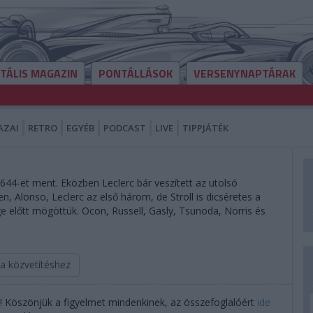
ITÁLIS MAGAZIN
PONTÁLLÁSOK
VERSENYNAPTÁRAK
AZAI
RETRO
EGYÉB
PODCAST
LIVE
TIPPJÁTÉK
644-et ment. Eközben Leclerc bár veszített az utolsó
n, Alonso, Leclerc az első három, de Stroll is dicséretes a
e előtt mögöttük. Ocon, Russell, Gasly, Tsunoda, Norris és
 a közvetítéshez
! Köszönjük a figyelmet mindenkinek, az összefoglalóért
ide