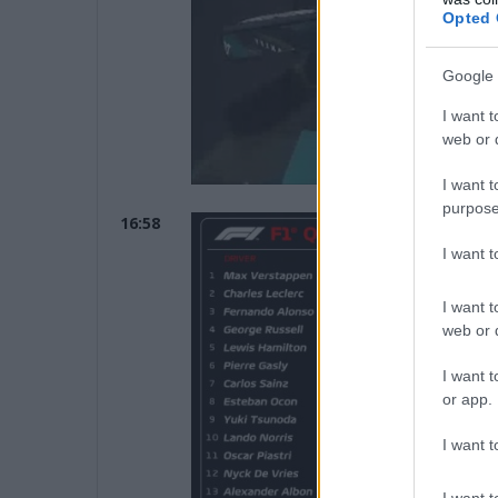
Opted 
Google 
I want t
web or d
I want t
purpose
16:58
I want 
I want t
web or d
I want t
or app.
I want t
I want t