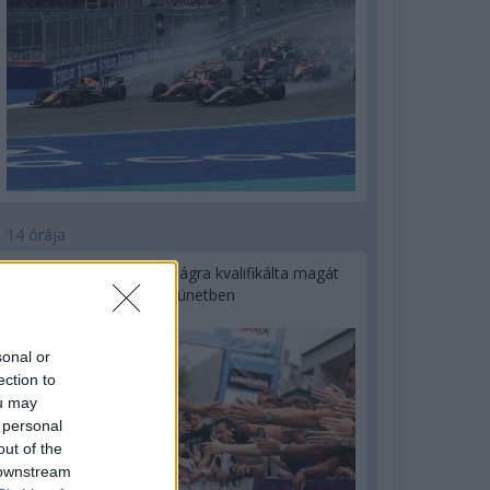
14 órája
Kerékpáros világbajnokságra kvalifikálta magát
Bottas az F1-es nyári szünetben
sonal or
ection to
ou may
 personal
out of the
 downstream