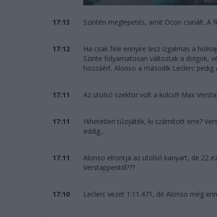
17:13
Szintén meglepetés, amit Ocon csinált. A fr
17:12
Ha csak fele ennyire lesz izgalmas a holn
Szinte folyamatosan változtak a dolgok, v
hozzáért. Alonso a második Leclerc pedig
17:11
Az utolsó szektor volt a kulcs!!! Max Vers
17:11
Hihetetlen tűzijáték, ki számított erre? V
eddig...
17:11
Alonso elrontja az utolsó kanyart, de 22 ez
Verstappentől???
17:10
Leclerc vezet 1:11.471, de Alonso még enn