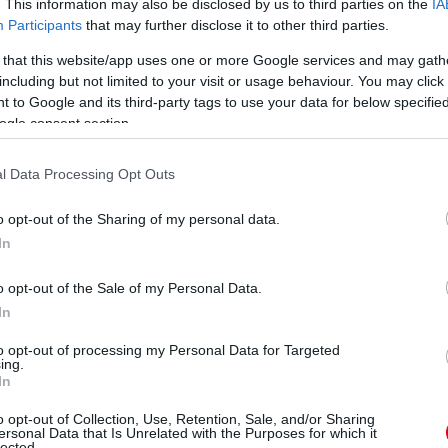
. This information may also be disclosed by us to third parties on the
IA
 Sainz. A spanyol a második, a monacói a harmadik. Őrület, de
Participants
that may further disclose it to other third parties.
n, Ocon, Gasly, Hamilton, Tsunoda a további sorrend. Norris
 that this website/app uses one or more Google services and may gath
including but not limited to your visit or usage behaviour. You may click 
 to Google and its third-party tags to use your data for below specifi
2-t fut, Alonso viszont 1:11.706-ot megy. Ez a hétvége
ogle consent section.
s világbajnoka.
l Data Processing Opt Outs
repel itt, de némileg aggódhat. A kanadai a 14. helyet
 kiintették mérlegelésre. Ebből még lehet gondja.
o opt-out of the Sharing of my personal data.
In
o opt-out of the Sale of my Personal Data.
In
to opt-out of processing my Personal Data for Targeted
ing.
In
o opt-out of Collection, Use, Retention, Sale, and/or Sharing
ersonal Data that Is Unrelated with the Purposes for which it
lected.