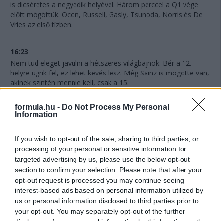
is dicséretes a negyedik helyével. Három perccel a Q1 vége
előtt mögöttük. Ocon, Russell, Gasly, Tsunoda, Norris és De
Vries az első tízben.
16:23
Nem tud eleget javulni a hétszeres világbajnok. Bér a 12.
helyre ugrik fel, ez lehet kevés lesz. Még Sainz is mögötte van,
akinek szintén mennie kell, csak a 15.
formula.hu -
Do Not Process My Personal
16:22
Information
Hat perc maradt vissza, Hamilton pedig megint kieső helyen,
ahogyan Perez is, ám a mexikóoi már biztosan nem javít. Az
If you wish to opt-out of the sale, sharing to third parties, or
idők javulásával szinte biztosan utolsó lesz majd. Nagy
processing of your personal or sensitive information for
tűzijáték várható itt!
targeted advertising by us, please use the below opt-out
section to confirm your selection. Please note that after your
16:21
opt-out request is processed you may continue seeing
Gyorsan változnak a dolgok! Alonso az élen 1:12.886-os
interest-based ads based on personal information utilized by
idővel, Ocon a második 133 ezredes lemaradással, de
us or personal information disclosed to third parties prior to
meglepetés Gasly harmadik, illetőleg De Vries hatodik helye is.
your opt-out. You may separately opt-out of the further