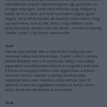
a kvalifikáción nyújtott teljesítményemet, úgy gondolom, ez
az egyik erősségem. Aztán néha előfordul, hogy túllépem a
határt, de ez is olyan, ami miatt szombaton nagyon gyors
vagyok. Vissza lehet húzódni, de őszintén szólva tudom, hogy
egy ilyen évben, mint az idei, ahhoz, hogy valóban a pole-
pozícióba kerülj, mindent bele kell adnod” – mondta el nemrég
Charles Leclerc a Sky Sports kamerái előtt.
15:47
Vannak olyan pilóták, akik az időmérőkön eddig egészen
sikeresek tudtak lenni Monacóban. Charles Leclerc számára
például általában nem volt szerencsés eddig a hazai pálya,
ugyanakkor a kvalifikációkon kétszer is a legjobb tudott lenni.
A Ferrari versenyzője mellett a már régóta pole-ra áhítozó
Fernando Alonso, valamint a jelenleg némileg nehéz
helyzetben lévő Lewis Hamilton szintén kétszer nyert itt
időmérőt. A rekordot egyébként továbbra is Ayrton Senna
tartja, aki ötször rajtolhatott az első helyről.
15:43