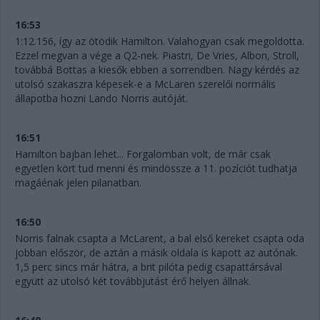
16:53
1:12.156, így az ötödik Hamilton. Valahogyan csak megoldotta.
Ezzel megvan a vége a Q2-nek. Piastri, De Vries, Albon, Stroll,
továbbá Bottas a kiesők ebben a sorrendben. Nagy kérdés az
utolsó szakaszra képesek-e a McLaren szerelői normális
állapotba hozni Lando Norris autóját.
16:51
Hamilton bajban lehet... Forgalomban volt, de már csak
egyetlen kört tud menni és mindössze a 11. pozíciót tudhatja
magáénak jelen pilanatban.
16:50
Norris falnak csapta a McLarent, a bal első kereket csapta oda
jobban először, de aztán a másik oldala is kapott az autónak.
1,5 perc sincs már hátra, a brit pilóta pedig csapattársával
együtt az utolsó két továbbjutást érő helyen állnak.