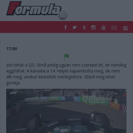
F1
PARC FERMÉ
FORMULA
MOTOR
17:00
NEMZETKÖZI
HAZAI
RETRO
EGYÉB
Jön tehát a Q3, Stroll pedig ugyan nem szerepel itt, de némileg
PODCAST
SHOP
aggódhat. A kanadai a 14. helyet kaparintotta meg, de nem
LIVE
TIPPJÁTÉK
állt meg, amikor kiintették mérlegelésre. Ebből még lehet
gondja.
DIGITÁLIS MAGAZIN
PONTÁLLÁSOK
VERSENYNAPTÁRAK