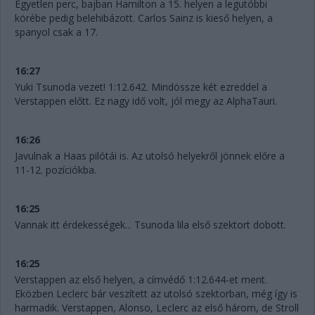
Egyetlen perc, bajban Hamilton a 15. helyen a legutóbbi
körébe pedig belehibázott. Carlos Sainz is kieső helyen, a
spanyol csak a 17.
16:27
Yuki Tsunoda vezet! 1:12.642. Mindössze két ezreddel a
Verstappen előtt. Ez nagy idő volt, jól megy az AlphaTauri.
16:26
Javulnak a Haas pilótái is. Az utolsó helyekről jönnek előre a
11-12. pozíciókba.
16:25
Vannak itt érdekességek... Tsunoda lila első szektort dobott.
16:25
Verstappen az első helyen, a címvédő 1:12.644-et ment.
Eközben Leclerc bár veszített az utolsó szektorban, még így is
harmadik. Verstappen, Alonso, Leclerc az első három, de Stroll