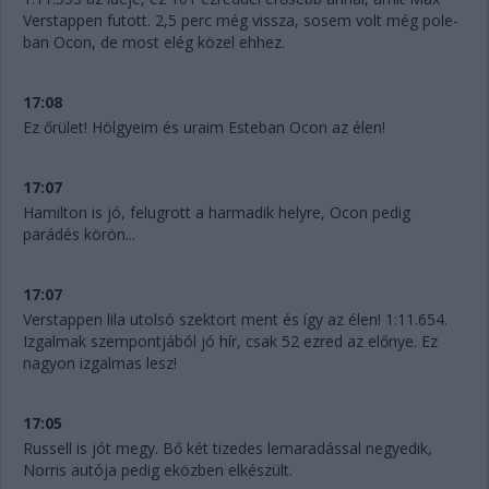
Verstappen futott. 2,5 perc még vissza, sosem volt még pole-
ban Ocon, de most elég közel ehhez.
17:08
Ez őrület! Hölgyeim és uraim Esteban Ocon az élen!
17:07
Hamilton is jó, felugrott a harmadik helyre, Ocon pedig
parádés körön...
17:07
Verstappen lila utolsó szektort ment és így az élen! 1:11.654.
Izgalmak szempontjából jó hír, csak 52 ezred az előnye. Ez
nagyon izgalmas lesz!
17:05
Russell is jót megy. Bő két tizedes lemaradással negyedik,
Norris autója pedig eközben elkészült.