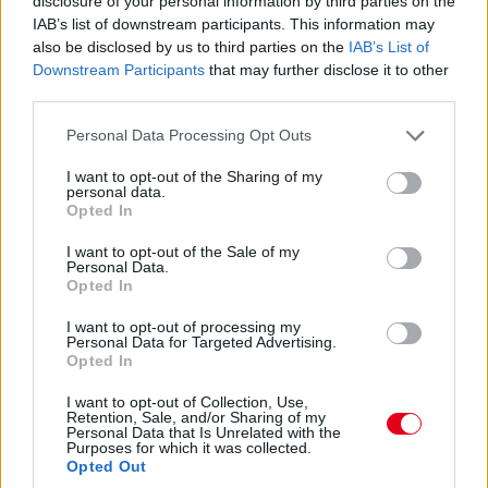
disclosure of your personal information by third parties on the
IAB’s list of downstream participants. This information may
16:21
also be disclosed by us to third parties on the
IAB’s List of
A brit-thai versenyzőtől gyorsan elveszik az első pozíciót.
Downstream Participants
that may further disclose it to other
Egyelőre Verstappen és Russell került elé.
third parties.
Please note that this website/app uses one or more Google
Personal Data Processing Opt Outs
16:20
services and may gather and store information including but
Ennyit a Williamsről... Alexander Albon az élre ugrik!
not limited to your visit or usage behaviour. You may click to
I want to opt-out of the Sharing of my
personal data.
grant or deny consent to Google and its third-party tags to
Opted In
use your data for below specified purposes in below Google
16:19
consent section.
Szomorúan sétál vissza Perez, hamarosan az újságírók
I want to opt-out of the Sale of my
Personal Data.
kérdéseire is válaszolni fog. Kollégánk is a helyszínen van, így
Opted In
érdemes lesz majd figyelni a Formula.hu weboldalát az
időmérőt követően is!
I want to opt-out of processing my
Personal Data for Targeted Advertising.
Opted In
I want to opt-out of Collection, Use,
Retention, Sale, and/or Sharing of my
Personal Data that Is Unrelated with the
Purposes for which it was collected.
Opted Out