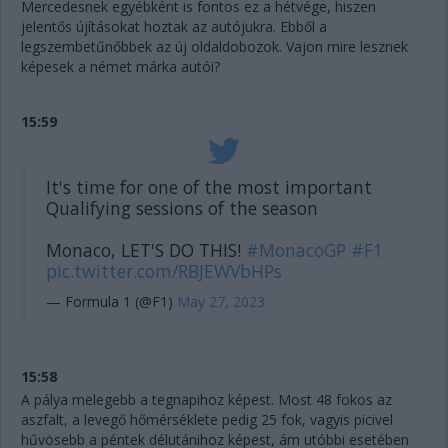
Mercedesnek egyébként is fontos ez a hétvége, hiszen
jelentős újításokat hoztak az autójukra. Ebből a
legszembetűnőbbek az új oldaldobozok. Vajon mire lesznek
képesek a német márka autói?
15:59
It's time for one of the most important
Qualifying sessions of the season
Monaco, LET'S DO THIS!
#MonacoGP
#F1
pic.twitter.com/RBJEWVbHPs
— Formula 1 (@F1)
May 27, 2023
15:58
A pálya melegebb a tegnapihoz képest. Most 48 fokos az
aszfalt, a levegő hőmérséklete pedig 25 fok, vagyis picivel
hűvösebb a péntek délutánihoz képest, ám utóbbi esetében