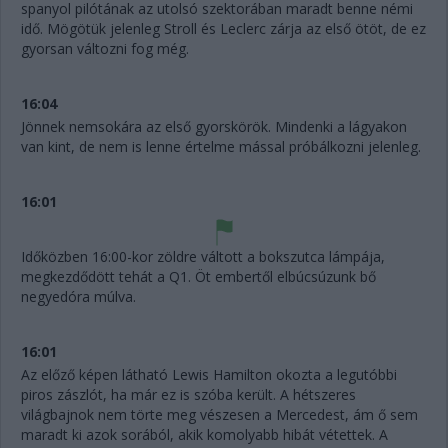
spanyol pilótának az utolsó szektorában maradt benne némi
idő. Mögötük jelenleg Stroll és Leclerc zárja az első ötöt, de ez
gyorsan változni fog még.
16:04
Jönnek nemsokára az első gyorskörök. Mindenki a lágyakon
van kint, de nem is lenne értelme mással próbálkozni jelenleg.
16:01
Időközben 16:00-kor zöldre váltott a bokszutca lámpája,
megkezdődött tehát a Q1. Öt embertől elbúcsúzunk bő
negyedóra múlva.
16:01
Az előző képen látható Lewis Hamilton okozta a legutóbbi
piros zászlót, ha már ez is szóba került. A hétszeres
világbajnok nem törte meg vészesen a Mercedest, ám ő sem
maradt ki azok sorából, akik komolyabb hibát vétettek. A