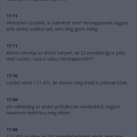
17:11
Hihetetlen tűzijáték, ki számított erre? Verstappennek nagyon
erős utolsó szektor kell, nem elég gyors eddig...
17:11
Alonso elrontja az utolsó kanyart, de 22 ezreddel így is jobb,
mint Leclerc. Lesz-e válasz Verstappentől???
17:10
Leclerc vezet 1:11.471, de Alonso még ennél is jobbnak tűnik.
17:09
Jön vélhetőleg az utolsó próbálkozás mindenkitől, nagyon
maximum kettő lesz még ebben.
17:08
1:11.553 az ideje, ez 101 ezreddel erősebb annál, amit Max