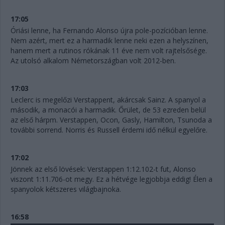
17:05
Óriási lenne, ha Fernando Alonso újra pole-pozícióban lenne.
Nem azért, mert ez a harmadik lenne neki ezen a helyszínen,
hanem mert a rutinos rókának 11 éve nem volt rajtelsősége.
Az utolsó alkalom Németországban volt 2012-ben.
17:03
Leclerc is megelőzi Verstappent, akárcsak Sainz. A spanyol a
második, a monacói a harmadik. Őrület, de 53 ezreden belül
az első hárpm. Verstappen, Ocon, Gasly, Hamilton, Tsunoda a
további sorrend. Norris és Russell érdemi idő nélkül egyelőre.
17:02
Jönnek az első lövések: Verstappen 1:12.102-t fut, Alonso
viszont 1:11.706-ot megy. Ez a hétvége legjobbja eddig! Élen a
spanyolok kétszeres világbajnoka.
16:58