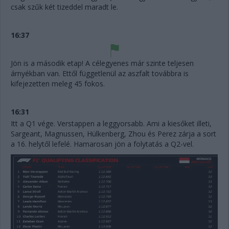
csak szűk két tizeddel maradt le.
16:37
Jön is a második etap! A célegyenes már szinte teljesen
árnyékban van. Ettől függetlenül az aszfalt továbbra is
kifejezetten meleg 45 fokos.
16:31
Itt a Q1 vége. Verstappen a leggyorsabb. Ami a kiesőket illeti,
Sargeant, Magnussen, Hülkenberg, Zhou és Perez zárja a sort
a 16. helytől lefelé. Hamarosan jön a folytatás a Q2-vel.