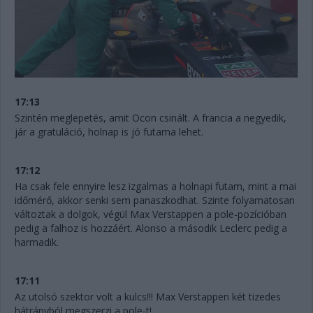
17:13
Szintén meglepetés, amit Ocon csinált. A francia a negyedik,
jár a gratuláció, holnap is jó futama lehet.
17:12
Ha csak fele ennyire lesz izgalmas a holnapi futam, mint a mai
időmérő, akkor senki sem panaszkodhat. Szinte folyamatosan
változtak a dolgok, végül Max Verstappen a pole-pozícióban
pedig a falhoz is hozzáért. Alonso a második Leclerc pedig a
harmadik.
17:11
Az utolsó szektor volt a kulcs!!! Max Verstappen két tizedes
hátrányból megszerzi a pole-t!