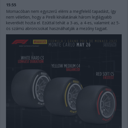
15:55
Momacóban nem egyszerű elérni a megfelelő tapadást, így
nem véletlen, hogy a Pirelli kínálatának három leglágyabb
keverékét hozta el. Ezúttal tehát a 3-as, a 4-es, valamint az 5-
ös számú abroncsokat használhatják a mezőny tagjait.