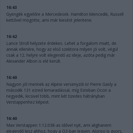
16:43
Gyengék egyelőre a Mercedesek. Hamilton kilencedik, Russell
kettővel mögötte, ami már kiesést jelentene.
16:42
Lance Stroll helyzete érdekes. Lehet a forgalom miatt, de
annak ellenére, hogy az első szektora milyen jó volt, végül
csak a 12. helyre volt elegendő az ideje, azóta pedig már
Alexander Albon is elé került.
16:40
Nagyon jól mennek az Alpine versenyzői is! Pierre Gasly a
második 131 ezred lemaradással, míg Esteban Ocon a
negyedik, kicsivel több, mint két tizedes hátrányban
Verstappenhez képest.
16:40
Max Verstappen 1:12.038-as idővel nyit, ami alighanem
elegendő lesz ahhoz, hogy a Q3-ban legyen. Alonso is gyors,