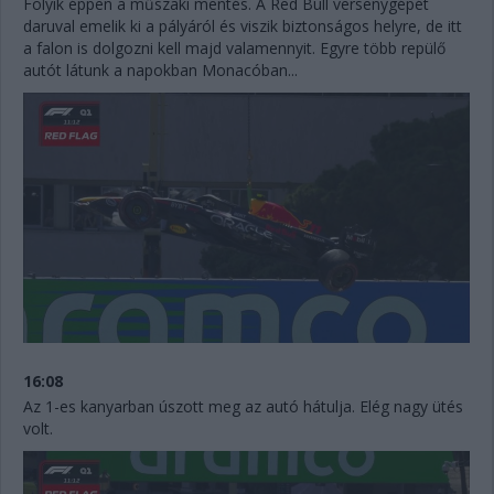
Folyik éppen a műszaki mentés. A Red Bull versenygépét
daruval emelik ki a pályáról és viszik biztonságos helyre, de itt
a falon is dolgozni kell majd valamennyit. Egyre több repülő
autót látunk a napokban Monacóban...
16:08
Az 1-es kanyarban úszott meg az autó hátulja. Elég nagy ütés
volt.