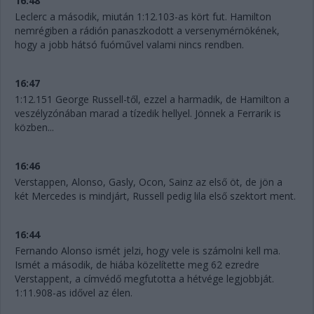
16:48
Leclerc a második, miután 1:12.103-as kört fut. Hamilton
nemrégiben a rádión panaszkodott a versenymérnökének,
hogy a jobb hátsó fuóművel valami nincs rendben.
16:47
1:12.151 George Russell-től, ezzel a harmadik, de Hamilton a
veszélyzónában marad a tízedik hellyel. Jönnek a Ferrarik is
közben...
16:46
Verstappen, Alonso, Gasly, Ocon, Sainz az első öt, de jön a
két Mercedes is mindjárt, Russell pedig lila első szektort ment.
16:44
Fernando Alonso ismét jelzi, hogy vele is számolni kell ma.
Ismét a második, de hiába közelítette meg 62 ezredre
Verstappent, a címvédő megfutotta a hétvége legjobbját.
1:11.908-as idővel az élen.