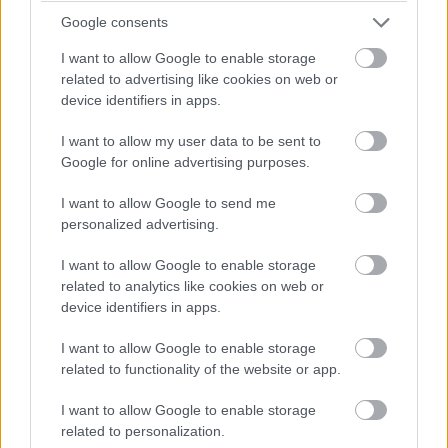
Google consents
I want to allow Google to enable storage
related to advertising like cookies on web or
device identifiers in apps.
16:19
I want to allow my user data to be sent to
Google for online advertising purposes.
Jön a folytatás! Hamilton és Sainz is vélhetően továbbmegy
majd innen, a Williams elég kakukktojás, mivel Albon nem volt
I want to allow Google to send me
rossz a szabadedzéseken.
personalized advertising.
I want to allow Google to enable storage
16:17
related to analytics like cookies on web or
Ahogyan gyorsulni fog a pálya és egyre jobban gumizódik,
device identifiers in apps.
bőven benne van, hogy Perez ideje nem lesz elég a Q2-be
jutásra, bár ha elegendő is lenne, akkor sem zárhatna a 15.
I want to allow Google to enable storage
helynél előrébb, hiszen megtörte az energiaitalos autót.
related to functionality of the website or app.
I want to allow Google to enable storage
16:16
related to personalization.
Fontos megjegyezni a szabadedzésekkel ellentétben az óra itt