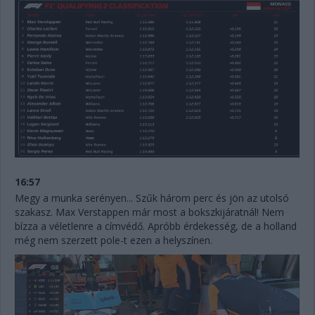
16:57
Megy a munka serényen... Szűk három perc és jön az utolsó
szakasz. Max Verstappen már most a bokszkijáratnál! Nem
bízza a véletlenre a címvédő. Apróbb érdekesség, de a holland
még nem szerzett pole-t ezen a helyszínen.