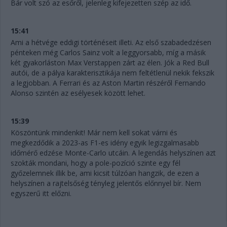
Bár volt szó az esőről, jelenleg kifejezetten szép az idő.
15:41
Ami a hétvége eddigi történéseit illeti. Az első szabadedzésen
pénteken még Carlos Sainz volt a leggyorsabb, míg a másik
két gyakorláston Max Verstappen zárt az élen. Jók a Red Bull
autói, de a pálya karakterisztikája nem feltétlenül nekik fekszik
a legjobban. A Ferrari és az Aston Martin részéről Fernando
Alonso szintén az esélyesek között lehet.
15:39
Köszöntünk mindenkit! Már nem kell sokat várni és
megkezdődik a 2023-as F1-es idény egyik legizgalmasabb
időmérő edzése Monte-Carlo utcáin. A legendás helyszínen azt
szokták mondani, hogy a pole-pozíció szinte egy fél
győzelemnek illik be, ami kicsit túlzóan hangzik, de ezen a
helyszínen a rajtelsőség tényleg jelentős előnnyel bír. Nem
egyszerű itt előzni.