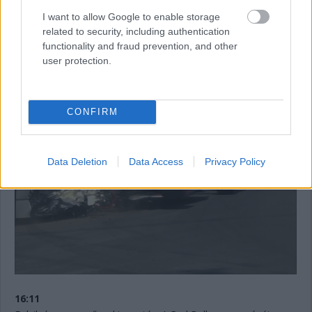
megáll. 11:12 lesz még vissza az időmérő első szakaszából.
I want to allow Google to enable storage
Jelenleg Hamilton, De Vries, Sargeant, Sainz és Albon vannak
related to security, including authentication
kieső pozícióban. Bő egy perc és újraindulnak a dolgok.
functionality and fraud prevention, and other
user protection.
16:13
Innen nézve talán még rondább az eset, ahogyan a sérült
Tecpro is.
CONFIRM
Data Deletion
Data Access
Privacy Policy
16:11