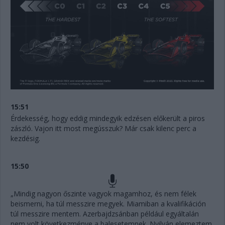
15:51
Érdekesség, hogy eddig mindegyik edzésen előkerült a piros
zászló. Vajon itt most megússzuk? Már csak kilenc perc a
kezdésig.
15:50
„Mindig nagyon őszinte vagyok magamhoz, és nem félek
beismerni, ha túl messzire megyek. Miamiban a kvalifikáción
túl messzire mentem. Azerbajdzsánban például egyáltalán
nem volt következménye a balesetemnek. Nyilván elemeztem