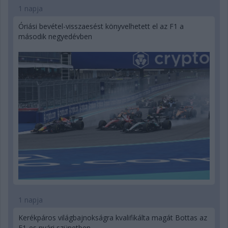
1 napja
Óriási bevétel-visszaesést könyvelhetett el az F1 a
második negyedévben
1 napja
Kerékpáros világbajnokságra kvalifikálta magát Bottas az
F1-es nyári szünetben