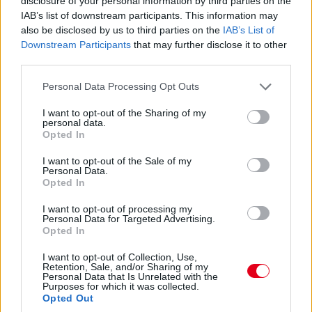
disclosure of your personal information by third parties on the
IAB’s list of downstream participants. This information may
16:21
also be disclosed by us to third parties on the
IAB’s List of
A brit-thai versenyzőtől gyorsan elveszik az első pozíciót.
Downstream Participants
that may further disclose it to other
Egyelőre Verstappen és Russell került elé.
third parties.
Please note that this website/app uses one or more Google
Personal Data Processing Opt Outs
16:20
services and may gather and store information including but
Ennyit a Williamsről... Alexander Albon az élre ugrik!
not limited to your visit or usage behaviour. You may click to
I want to opt-out of the Sharing of my
personal data.
grant or deny consent to Google and its third-party tags to
Opted In
use your data for below specified purposes in below Google
16:19
consent section.
Szomorúan sétál vissza Perez, hamarosan az újságírók
I want to opt-out of the Sale of my
Personal Data.
kérdéseire is válaszolni fog. Kollégánk is a helyszínen van, így
Opted In
érdemes lesz majd figyelni a Formula.hu weboldalát az
időmérőt követően is!
I want to opt-out of processing my
Personal Data for Targeted Advertising.
Opted In
I want to opt-out of Collection, Use,
Retention, Sale, and/or Sharing of my
Personal Data that Is Unrelated with the
Purposes for which it was collected.
Opted Out