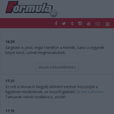
F1
PARC FERMÉ
FORMULA
MOTOR
16:29
NEMZETKÖZI
HAZAI
Sargeant is javul, végül Hamilton a hetedik, Sainz a negyedik
helyre kerül, szóval megmenekülnek.
RETRO
EGYÉB
PODCAST
SHOP
LIVE
TIPPJÁTÉK
Vissza a közvetítéshez
DIGITÁLIS MAGAZIN
PONTÁLLÁSOK
VERSENYNAPTÁRAK
17:21
Ez volt a Monacói Nagydíj időmérő edzése! Köszönjük a
figyelmet mindenkinek, az összefoglalóért
ide kell kattintani.
Tartsanak velünk továbbra is, viszlát!
17:15