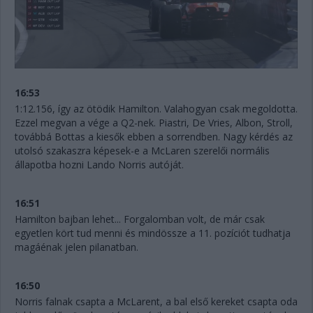
16:53
1:12.156, így az ötödik Hamilton. Valahogyan csak megoldotta.
Ezzel megvan a vége a Q2-nek. Piastri, De Vries, Albon, Stroll,
továbbá Bottas a kiesők ebben a sorrendben. Nagy kérdés az
utolsó szakaszra képesek-e a McLaren szerelői normális
állapotba hozni Lando Norris autóját.
16:51
Hamilton bajban lehet... Forgalomban volt, de már csak
egyetlen kört tud menni és mindössze a 11. pozíciót tudhatja
magáénak jelen pilanatban.
16:50
Norris falnak csapta a McLarent, a bal első kereket csapta oda