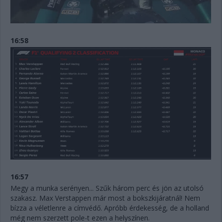
16:58
16:57
Megy a munka serényen... Szűk három perc és jön az utolsó
szakasz. Max Verstappen már most a bokszkijáratnál! Nem
bízza a véletlenre a címvédő. Apróbb érdekesség, de a holland
még nem szerzett pole-t ezen a helyszínen.