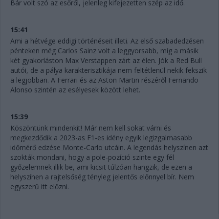
Bár volt szó az esőről, jelenleg kifejezetten szép az idő.
15:41
Ami a hétvége eddigi történéseit illeti. Az első szabadedzésen
pénteken még Carlos Sainz volt a leggyorsabb, míg a másik
két gyakorláston Max Verstappen zárt az élen. Jók a Red Bull
autói, de a pálya karakterisztikája nem feltétlenül nekik fekszik
a legjobban. A Ferrari és az Aston Martin részéről Fernando
Alonso szintén az esélyesek között lehet.
15:39
Köszöntünk mindenkit! Már nem kell sokat várni és
megkezdődik a 2023-as F1-es idény egyik legizgalmasabb
időmérő edzése Monte-Carlo utcáin. A legendás helyszínen azt
szokták mondani, hogy a pole-pozíció szinte egy fél
győzelemnek illik be, ami kicsit túlzóan hangzik, de ezen a
helyszínen a rajtelsőség tényleg jelentős előnnyel bír. Nem
egyszerű itt előzni.