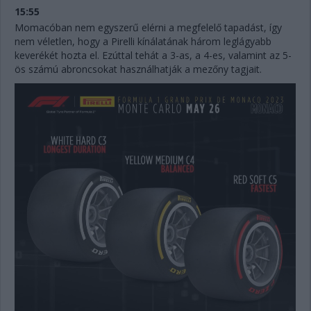
15:55
Momacóban nem egyszerű elérni a megfelelő tapadást, így
nem véletlen, hogy a Pirelli kínálatának három leglágyabb
keverékét hozta el. Ezúttal tehát a 3-as, a 4-es, valamint az 5-
ös számú abroncsokat használhatják a mezőny tagjait.