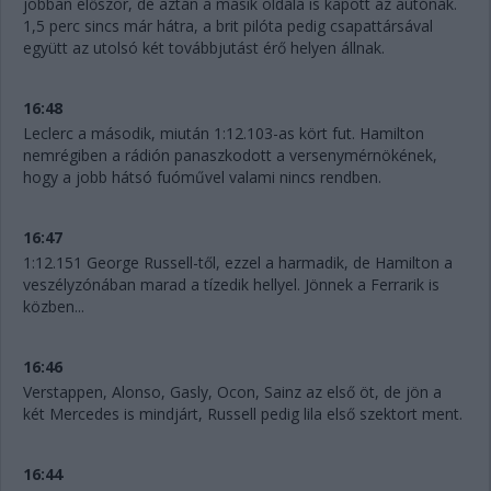
jobban először, de aztán a másik oldala is kapott az autónak.
1,5 perc sincs már hátra, a brit pilóta pedig csapattársával
együtt az utolsó két továbbjutást érő helyen állnak.
16:48
Leclerc a második, miután 1:12.103-as kört fut. Hamilton
nemrégiben a rádión panaszkodott a versenymérnökének,
hogy a jobb hátsó fuóművel valami nincs rendben.
16:47
1:12.151 George Russell-től, ezzel a harmadik, de Hamilton a
veszélyzónában marad a tízedik hellyel. Jönnek a Ferrarik is
közben...
16:46
Verstappen, Alonso, Gasly, Ocon, Sainz az első öt, de jön a
két Mercedes is mindjárt, Russell pedig lila első szektort ment.
16:44