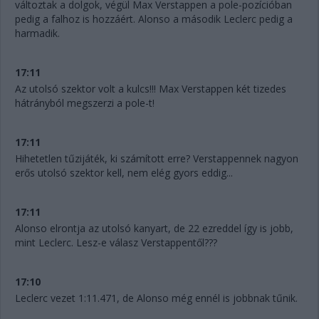
változtak a dolgok, végül Max Verstappen a pole-pozícióban
pedig a falhoz is hozzáért. Alonso a második Leclerc pedig a
harmadik.
17:11
Az utolsó szektor volt a kulcs!!! Max Verstappen két tizedes
hátrányból megszerzi a pole-t!
17:11
Hihetetlen tűzijáték, ki számított erre? Verstappennek nagyon
erős utolsó szektor kell, nem elég gyors eddig...
17:11
Alonso elrontja az utolsó kanyart, de 22 ezreddel így is jobb,
mint Leclerc. Lesz-e válasz Verstappentől???
17:10
Leclerc vezet 1:11.471, de Alonso még ennél is jobbnak tűnik.