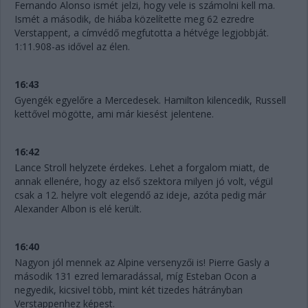
Fernando Alonso ismét jelzi, hogy vele is számolni kell ma.
Ismét a második, de hiába közelítette meg 62 ezredre
Verstappent, a címvédő megfutotta a hétvége legjobbját.
1:11.908-as idővel az élen.
16:43
Gyengék egyelőre a Mercedesek. Hamilton kilencedik, Russell
kettővel mögötte, ami már kiesést jelentene.
16:42
Lance Stroll helyzete érdekes. Lehet a forgalom miatt, de
annak ellenére, hogy az első szektora milyen jó volt, végül
csak a 12. helyre volt elegendő az ideje, azóta pedig már
Alexander Albon is elé került.
16:40
Nagyon jól mennek az Alpine versenyzői is! Pierre Gasly a
második 131 ezred lemaradással, míg Esteban Ocon a
negyedik, kicsivel több, mint két tizedes hátrányban
Verstappenhez képest.