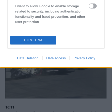
megáll. 11:12 lesz még vissza az időmérő első szakaszából.
I want to allow Google to enable storage
Jelenleg Hamilton, De Vries, Sargeant, Sainz és Albon vannak
related to security, including authentication
kieső pozícióban. Bő egy perc és újraindulnak a dolgok.
functionality and fraud prevention, and other
user protection.
16:13
Innen nézve talán még rondább az eset, ahogyan a sérült
Tecpro is.
CONFIRM
Data Deletion
Data Access
Privacy Policy
16:11