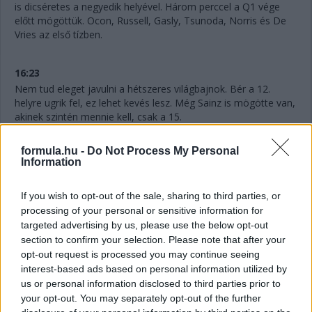
is dicséretes a negyedik helyével. Három perccel a Q1 vége
előtt mögöttük. Ocon, Russell, Gasly, Tsunoda, Norris és De
Vries az első tízben.
16:23
Nem tud eleget javulni a hétszeres világbajnok. Bér a 12.
helyre ugrik fel, ez lehet kevés lesz. Még Sainz is mögötte van,
akinek szintén mennie kell, csak a 15.
formula.hu -
Do Not Process My Personal
16:22
Information
Hat perc maradt vissza, Hamilton pedig megint kieső helyen,
ahogyan Perez is, ám a mexikóoi már biztosan nem javít. Az
If you wish to opt-out of the sale, sharing to third parties, or
idők javulásával szinte biztosan utolsó lesz majd. Nagy
processing of your personal or sensitive information for
tűzijáték várható itt!
targeted advertising by us, please use the below opt-out
section to confirm your selection. Please note that after your
16:21
opt-out request is processed you may continue seeing
Gyorsan változnak a dolgok! Alonso az élen 1:12.886-os
interest-based ads based on personal information utilized by
idővel, Ocon a második 133 ezredes lemaradással, de
us or personal information disclosed to third parties prior to
meglepetés Gasly harmadik, illetőleg De Vries hatodik helye is.
your opt-out. You may separately opt-out of the further