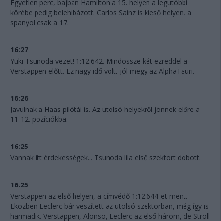
Egyetlen perc, bajban Hamilton a 15. helyen a legutóbbi
körébe pedig belehibázott. Carlos Sainz is kieső helyen, a
spanyol csak a 17.
16:27
Yuki Tsunoda vezet! 1:12.642. Mindössze két ezreddel a
Verstappen előtt. Ez nagy idő volt, jól megy az AlphaTauri.
16:26
Javulnak a Haas pilótái is. Az utolsó helyekről jönnek előre a
11-12. pozíciókba.
16:25
Vannak itt érdekességek... Tsunoda lila első szektort dobott.
16:25
Verstappen az első helyen, a címvédő 1:12.644-et ment.
Eközben Leclerc bár veszített az utolsó szektorban, még így is
harmadik. Verstappen, Alonso, Leclerc az első három, de Stroll