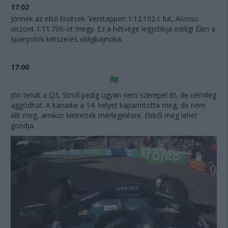
17:02
Jönnek az első lövések: Verstappen 1:12.102-t fut, Alonso
viszont 1:11.706-ot megy. Ez a hétvége legjobbja eddig! Élen a
spanyolok kétszeres világbajnoka.
17:00
Jön tehát a Q3, Stroll pedig ugyan nem szerepel itt, de némileg
aggódhat. A kanadai a 14. helyet kaparintotta meg, de nem
állt meg, amikor kiintették mérlegelésre. Ebből még lehet
gondja.