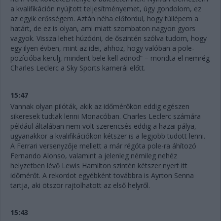
a kvalifikáción nyújtott teljesítményemet, úgy gondolom, ez
az egyik erősségem. Aztán néha előfordul, hogy túllépem a
határt, de ez is olyan, ami miatt szombaton nagyon gyors
vagyok. Vissza lehet húzódni, de őszintén szólva tudom, hogy
egy ilyen évben, mint az idei, ahhoz, hogy valóban a pole-
pozícióba kerülj, mindent bele kell adnod” – mondta el nemrég
Charles Leclerc a Sky Sports kamerái előtt.
15:47
Vannak olyan pilóták, akik az időmérőkön eddig egészen
sikeresek tudtak lenni Monacóban. Charles Leclerc számára
például általában nem volt szerencsés eddig a hazai pálya,
ugyanakkor a kvalifikációkon kétszer is a legjobb tudott lenni.
A Ferrari versenyzője mellett a már régóta pole-ra áhítozó
Fernando Alonso, valamint a jelenleg némileg nehéz
helyzetben lévő Lewis Hamilton szintén kétszer nyert itt
időmérőt. A rekordot egyébként továbbra is Ayrton Senna
tartja, aki ötször rajtolhatott az első helyről.
15:43