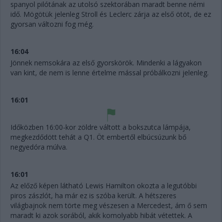
spanyol pilótának az utolsó szektorában maradt benne némi
idő. Mögötük jelenleg Stroll és Leclerc zárja az első ötöt, de ez
gyorsan változni fog még.
16:04
Jönnek nemsokára az első gyorskörök. Mindenki a lágyakon
van kint, de nem is lenne értelme mással próbálkozni jelenleg.
16:01
Időközben 16:00-kor zöldre váltott a bokszutca lámpája,
megkezdődött tehát a Q1. Öt embertől elbúcsúzunk bő
negyedóra múlva.
16:01
Az előző képen látható Lewis Hamilton okozta a legutóbbi
piros zászlót, ha már ez is szóba került. A hétszeres
világbajnok nem törte meg vészesen a Mercedest, ám ő sem
maradt ki azok sorából, akik komolyabb hibát vétettek. A