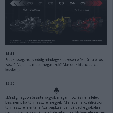
15:51
Érdekesség, hogy eddig mindegyik edzésen előkerült a piros
zászló. Vajon itt most megússzuk? Már csak kilenc perc a
kezdésig.
15:50
„Mindig nagyon őszinte vagyok magamhoz, és nem félek
beismerni, ha túl messzire megyek. Miamiban a kvalifikáción
túl messzire mentem. Azerbajdzsánban például egyáltalán
nem volt következménye a balesetemnek. Nyilván elemeztem