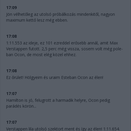
17:09
Jön vélhetőleg az utolsó próbálkozás mindenkitől, nagyon
maximum kettő lesz még ebben.
17:08
1:11.553 az ideje, ez 101 ezreddel erősebb annál, amit Max
Verstappen futott. 2,5 perc még vissza, sosem volt még pole-
ban Ocon, de most elég közel ehhez.
17:08
Ez őrület! Hölgyeim és uraim Esteban Ocon az élen!
17:07
Hamilton is jó, felugrott a harmadik helyre, Ocon pedig
parádés körön...
17:07
Verstappen lila utolsó szektort ment és így az élen! 1:11.654.