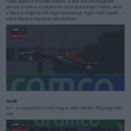
Folyik éppen a műszaki mentés. A Red Bull versenygépét
daruval emelik ki a pályáról és viszik biztonságos helyre, de itt
a falon is dolgozni kell majd valamennyit. Egyre több repülő
autót látunk a napokban Monacóban...
16:08
Az 1-es kanyarban úszott meg az autó hátulja. Elég nagy ütés
volt.