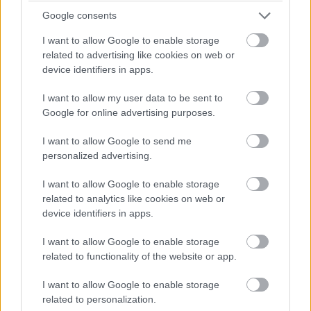
Google consents
I want to allow Google to enable storage
related to advertising like cookies on web or
device identifiers in apps.
16:19
I want to allow my user data to be sent to
Google for online advertising purposes.
Jön a folytatás! Hamilton és Sainz is vélhetően továbbmegy
majd innen, a Williams elég kakukktojás, mivel Albon nem volt
I want to allow Google to send me
rossz a szabadedzéseken.
personalized advertising.
I want to allow Google to enable storage
16:17
related to analytics like cookies on web or
Ahogyan gyorsulni fog a pálya és egyre jobban gumizódik,
device identifiers in apps.
bőven benne van, hogy Perez ideje nem lesz elég a Q2-be
jutásra, bár ha elegendő is lenne, akkor sem zárhatna a 15.
I want to allow Google to enable storage
helynél előrébb, hiszen megtörte az energiaitalos autót.
related to functionality of the website or app.
I want to allow Google to enable storage
16:16
related to personalization.
Fontos megjegyezni a szabadedzésekkel ellentétben az óra itt