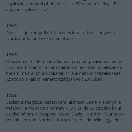
Izgalmak szempontjából jó hír, csak 52 ezred az előnye. Ez
nagyon izgalmas lesz!
17:05
Russell is jót megy. Bő két tizedes lemaradással negyedik,
Norris autója pedig eközben elkészült.
17:05
Óriási lenne, ha Fernando Alonso újra pole-pozícióban lenne.
Nem azért, mert ez a harmadik lenne neki ezen a helyszínen,
hanem mert a rutinos rókának 11 éve nem volt rajtelsősége.
Az utolsó alkalom Németországban volt 2012-ben.
17:03
Leclerc is megelőzi Verstappent, akárcsak Sainz. A spanyol a
második, a monacói a harmadik. Őrület, de 53 ezreden belül
az első hárpm. Verstappen, Ocon, Gasly, Hamilton, Tsunoda a
további sorrend. Norris és Russell érdemi idő nélkül egyelőre.