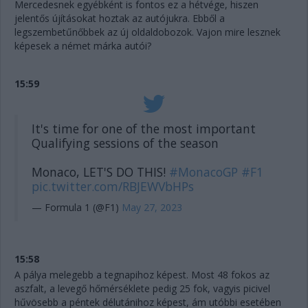
Mercedesnek egyébként is fontos ez a hétvége, hiszen
jelentős újításokat hoztak az autójukra. Ebből a
legszembetűnőbbek az új oldaldobozok. Vajon mire lesznek
képesek a német márka autói?
15:59
It's time for one of the most important
Qualifying sessions of the season
Monaco, LET'S DO THIS!
#MonacoGP
#F1
pic.twitter.com/RBJEWVbHPs
— Formula 1 (@F1)
May 27, 2023
15:58
A pálya melegebb a tegnapihoz képest. Most 48 fokos az
aszfalt, a levegő hőmérséklete pedig 25 fok, vagyis picivel
hűvösebb a péntek délutánihoz képest, ám utóbbi esetében