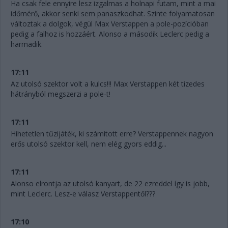
Ha csak fele ennyire lesz izgalmas a holnapi futam, mint a mai
időmérő, akkor senki sem panaszkodhat. Szinte folyamatosan
változtak a dolgok, végül Max Verstappen a pole-pozícióban
pedig a falhoz is hozzáért. Alonso a második Leclerc pedig a
harmadik.
17:11
Az utolsó szektor volt a kulcs!!! Max Verstappen két tizedes
hátrányból megszerzi a pole-t!
17:11
Hihetetlen tűzijáték, ki számított erre? Verstappennek nagyon
erős utolsó szektor kell, nem elég gyors eddig...
17:11
Alonso elrontja az utolsó kanyart, de 22 ezreddel így is jobb,
mint Leclerc. Lesz-e válasz Verstappentől???
17:10