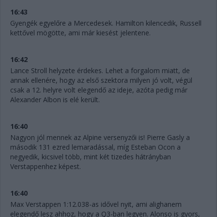
16:43
Gyengék egyelőre a Mercedesek. Hamilton kilencedik, Russell
kettővel mögötte, ami már kiesést jelentene.
16:42
Lance Stroll helyzete érdekes. Lehet a forgalom miatt, de
annak ellenére, hogy az első szektora milyen jó volt, végül
csak a 12. helyre volt elegendő az ideje, azóta pedig már
Alexander Albon is elé került.
16:40
Nagyon jól mennek az Alpine versenyzői is! Pierre Gasly a
második 131 ezred lemaradással, míg Esteban Ocon a
negyedik, kicsivel több, mint két tizedes hátrányban
Verstappenhez képest.
16:40
Max Verstappen 1:12.038-as idővel nyit, ami alighanem
elegendő lesz ahhoz, hogy a Q3-ban legyen. Alonso is gyors,