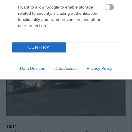
megáll. 11:12 lesz még vissza az időmérő első szakaszából.
I want to allow Google to enable storage
Jelenleg Hamilton, De Vries, Sargeant, Sainz és Albon vannak
related to security, including authentication
kieső pozícióban. Bő egy perc és újraindulnak a dolgok.
functionality and fraud prevention, and other
user protection.
16:13
Innen nézve talán még rondább az eset, ahogyan a sérült
Tecpro is.
CONFIRM
Data Deletion
Data Access
Privacy Policy
16:11