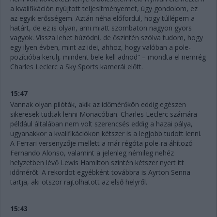
a kvalifikáción nyújtott teljesítményemet, úgy gondolom, ez
az egyik erősségem. Aztán néha előfordul, hogy túllépem a
határt, de ez is olyan, ami miatt szombaton nagyon gyors
vagyok. Vissza lehet húzódni, de őszintén szólva tudom, hogy
egy ilyen évben, mint az idei, ahhoz, hogy valóban a pole-
pozícióba kerülj, mindent bele kell adnod” – mondta el nemrég
Charles Leclerc a Sky Sports kamerái előtt.
15:47
Vannak olyan pilóták, akik az időmérőkön eddig egészen
sikeresek tudtak lenni Monacóban. Charles Leclerc számára
például általában nem volt szerencsés eddig a hazai pálya,
ugyanakkor a kvalifikációkon kétszer is a legjobb tudott lenni.
A Ferrari versenyzője mellett a már régóta pole-ra áhítozó
Fernando Alonso, valamint a jelenleg némileg nehéz
helyzetben lévő Lewis Hamilton szintén kétszer nyert itt
időmérőt. A rekordot egyébként továbbra is Ayrton Senna
tartja, aki ötször rajtolhatott az első helyről.
15:43