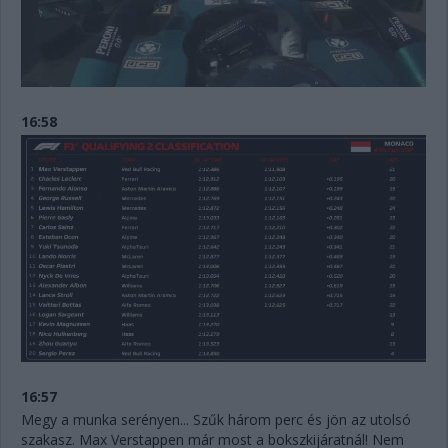
16:58
16:57
Megy a munka serényen... Szűk három perc és jön az utolsó
szakasz. Max Verstappen már most a bokszkijáratnál! Nem