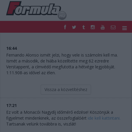
F1
PARC FERMÉ
FORMULA
MOTOR
16:44
NEMZETKÖZI
HAZAI
Fernando Alonso ismét jelzi, hogy vele is számolni kell ma.
Ismét a második, de hiába közelítette meg 62 ezredre
RETRO
EGYÉB
Verstappent, a címvédő megfutotta a hétvége legjobbját.
PODCAST
SHOP
1:11.908-as idővel az élen.
LIVE
TIPPJÁTÉK
DIGITÁLIS MAGAZIN
PONTÁLLÁSOK
Vissza a közvetítéshez
VERSENYNAPTÁRAK
17:21
Ez volt a Monacói Nagydíj időmérő edzése! Köszönjük a
figyelmet mindenkinek, az összefoglalóért
ide kell kattintani.
Tartsanak velünk továbbra is, viszlát!