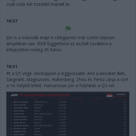
csak szűk két tizeddel maradt le.
16:37
Jön is a második etap! A célegyenes már szinte teljesen
árnyékban van. Ettől függetlenül az aszfalt továbbra is
kifejezetten meleg 45 fokos.
16:31
Itt a Q1 vége. Verstappen a leggyorsabb. Ami a kiesőket illeti,
Sargeant, Magnussen, Hülkenberg, Zhou és Perez zárja a sort
a 16. helytől lefelé. Hamarosan jön a folytatás a Q2-vel.