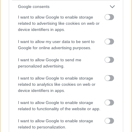
Google consents
I want to allow Google to enable storage
related to advertising like cookies on web or
device identifiers in apps.
16:19
I want to allow my user data to be sent to
Google for online advertising purposes.
Jön a folytatás! Hamilton és Sainz is vélhetően továbbmegy
majd innen, a Williams elég kakukktojás, mivel Albon nem volt
I want to allow Google to send me
rossz a szabadedzéseken.
personalized advertising.
I want to allow Google to enable storage
16:17
related to analytics like cookies on web or
Ahogyan gyorsulni fog a pálya és egyre jobban gumizódik,
device identifiers in apps.
bőven benne van, hogy Perez ideje nem lesz elég a Q2-be
jutásra, bár ha elegendő is lenne, akkor sem zárhatna a 15.
I want to allow Google to enable storage
helynél előrébb, hiszen megtörte az energiaitalos autót.
related to functionality of the website or app.
I want to allow Google to enable storage
16:16
related to personalization.
Fontos megjegyezni a szabadedzésekkel ellentétben az óra itt