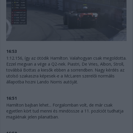
16:53
1:12.156, így az ötödik Hamilton. Valahogyan csak megoldotta.
Ezzel megvan a vége a Q2-nek. Piastri, De Vries, Albon, Stroll,
továbbá Bottas a kiesők ebben a sorrendben. Nagy kérdés az
utolsó szakaszra képesek-e a McLaren szerelői normális
állapotba hozni Lando Norris autóját.
16:51
Hamilton bajban lehet... Forgalomban volt, de már csak
egyetlen kört tud menni és mindössze a 11. pozíciót tudhatja
magáénak jelen pilanatban.