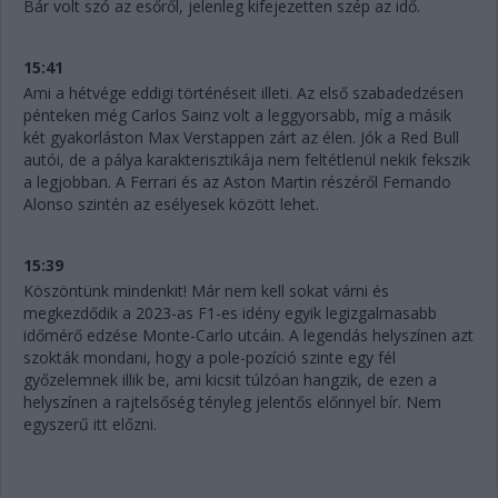
Bár volt szó az esőről, jelenleg kifejezetten szép az idő.
15:41
Ami a hétvége eddigi történéseit illeti. Az első szabadedzésen
pénteken még Carlos Sainz volt a leggyorsabb, míg a másik
két gyakorláston Max Verstappen zárt az élen. Jók a Red Bull
autói, de a pálya karakterisztikája nem feltétlenül nekik fekszik
a legjobban. A Ferrari és az Aston Martin részéről Fernando
Alonso szintén az esélyesek között lehet.
15:39
Köszöntünk mindenkit! Már nem kell sokat várni és
megkezdődik a 2023-as F1-es idény egyik legizgalmasabb
időmérő edzése Monte-Carlo utcáin. A legendás helyszínen azt
szokták mondani, hogy a pole-pozíció szinte egy fél
győzelemnek illik be, ami kicsit túlzóan hangzik, de ezen a
helyszínen a rajtelsőség tényleg jelentős előnnyel bír. Nem
egyszerű itt előzni.