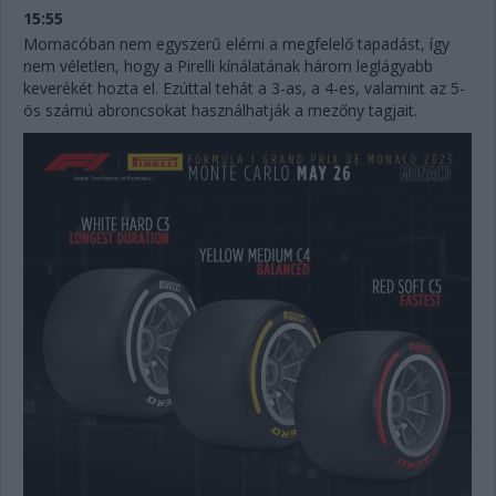
15:55
Momacóban nem egyszerű elérni a megfelelő tapadást, így
nem véletlen, hogy a Pirelli kínálatának három leglágyabb
keverékét hozta el. Ezúttal tehát a 3-as, a 4-es, valamint az 5-
ös számú abroncsokat használhatják a mezőny tagjait.