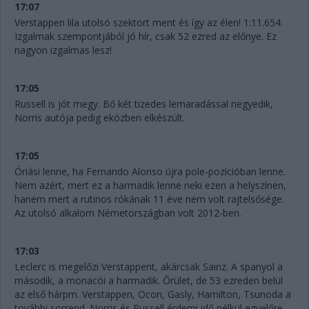
17:07
Verstappen lila utolsó szektort ment és így az élen! 1:11.654.
Izgalmak szempontjából jó hír, csak 52 ezred az előnye. Ez
nagyon izgalmas lesz!
17:05
Russell is jót megy. Bő két tizedes lemaradással negyedik,
Norris autója pedig eközben elkészült.
17:05
Óriási lenne, ha Fernando Alonso újra pole-pozícióban lenne.
Nem azért, mert ez a harmadik lenne neki ezen a helyszínen,
hanem mert a rutinos rókának 11 éve nem volt rajtelsősége.
Az utolsó alkalom Németországban volt 2012-ben.
17:03
Leclerc is megelőzi Verstappent, akárcsak Sainz. A spanyol a
második, a monacói a harmadik. Őrület, de 53 ezreden belül
az első hárpm. Verstappen, Ocon, Gasly, Hamilton, Tsunoda a
további sorrend. Norris és Russell érdemi idő nélkül egyelőre.