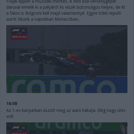
Folyik éppen a műszaki mentés. A Red Bull versenygépét
daruval emelik ki a pályáról és viszik biztonságos helyre, de itt
a falon is dolgozni kell majd valamennyit. Egyre több repülő
autót látunk a napokban Monacóban...
16:08
Az 1-es kanyarban úszott meg az autó hátulja. Elég nagy ütés
volt.