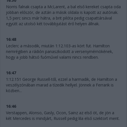
16:50
Norris falnak csapta a McLarent, a bal első kereket csapta oda
jobban először, de aztán a másik oldala is kapott az autónak.
1,5 perc sincs már hátra, a brit pilóta pedig csapattársával
együtt az utolsó két továbbjutást érő helyen állnak.
16:48
Leclerc a második, miután 1:12.103-as kört fut. Hamilton
nemrégiben a rádión panaszkodott a versenymérnökének,
hogy a jobb hátsó fuóművel valami nincs rendben.
16:47
1:12.151 George Russell-től, ezzel a harmadik, de Hamilton a
veszélyzónában marad a tízedik hellyel. Jönnek a Ferrarik is
közben...
16:46
Verstappen, Alonso, Gasly, Ocon, Sainz az első öt, de jön a
két Mercedes is mindjárt, Russell pedig lila első szektort ment.