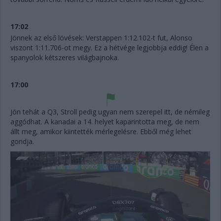
17:02
Jönnek az első lövések: Verstappen 1:12.102-t fut, Alonso
viszont 1:11.706-ot megy. Ez a hétvége legjobbja eddig! Élen a
spanyolok kétszeres világbajnoka.
17:00
Jön tehát a Q3, Stroll pedig ugyan nem szerepel itt, de némileg
aggódhat. A kanadai a 14. helyet kaparintotta meg, de nem
állt meg, amikor kiintették mérlegelésre. Ebből még lehet
gondja.