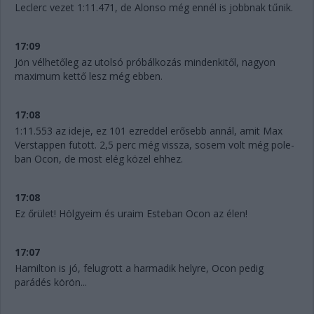
Leclerc vezet 1:11.471, de Alonso még ennél is jobbnak tűnik.
17:09
Jön vélhetőleg az utolsó próbálkozás mindenkitől, nagyon
maximum kettő lesz még ebben.
17:08
1:11.553 az ideje, ez 101 ezreddel erősebb annál, amit Max
Verstappen futott. 2,5 perc még vissza, sosem volt még pole-
ban Ocon, de most elég közel ehhez.
17:08
Ez őrület! Hölgyeim és uraim Esteban Ocon az élen!
17:07
Hamilton is jó, felugrott a harmadik helyre, Ocon pedig
parádés körön...