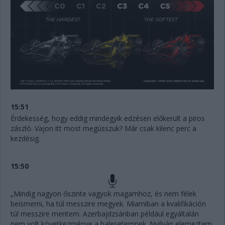
15:51
Érdekesség, hogy eddig mindegyik edzésen előkerült a piros
zászló. Vajon itt most megússzuk? Már csak kilenc perc a
kezdésig.
15:50
„Mindig nagyon őszinte vagyok magamhoz, és nem félek
beismerni, ha túl messzire megyek. Miamiban a kvalifikáción
túl messzire mentem. Azerbajdzsánban például egyáltalán
nem volt következménye a balesetemnek. Nyilván elemeztem