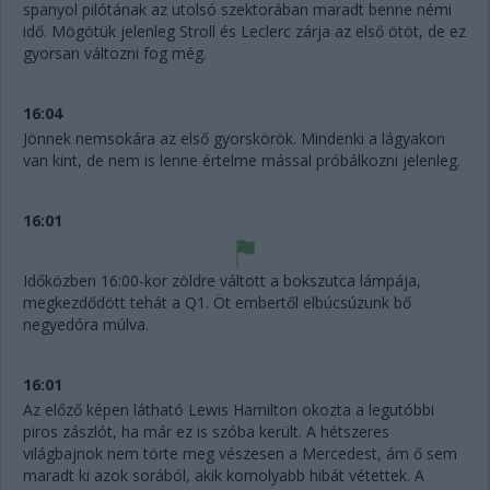
spanyol pilótának az utolsó szektorában maradt benne némi
idő. Mögötük jelenleg Stroll és Leclerc zárja az első ötöt, de ez
gyorsan változni fog még.
16:04
Jönnek nemsokára az első gyorskörök. Mindenki a lágyakon
van kint, de nem is lenne értelme mással próbálkozni jelenleg.
16:01
Időközben 16:00-kor zöldre váltott a bokszutca lámpája,
megkezdődött tehát a Q1. Öt embertől elbúcsúzunk bő
negyedóra múlva.
16:01
Az előző képen látható Lewis Hamilton okozta a legutóbbi
piros zászlót, ha már ez is szóba került. A hétszeres
világbajnok nem törte meg vészesen a Mercedest, ám ő sem
maradt ki azok sorából, akik komolyabb hibát vétettek. A