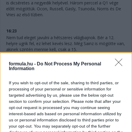
is dicséretes a negyedik helyével. Három perccel a Q1 vége
előtt mögöttük. Ocon, Russell, Gasly, Tsunoda, Norris és De
Vries az első tízben.
16:23
Nem tud eleget javulni a hétszeres világbajnok. Bér a 12.
helyre ugrik fel, ez lehet kevés lesz. Még Sainz is mögötte van,
akinek szintén mennie kell, csak a 15.
formula.hu -
Do Not Process My Personal
16:22
Information
Hat perc maradt vissza, Hamilton pedig megint kieső helyen,
ahogyan Perez is, ám a mexikóoi már biztosan nem javít. Az
If you wish to opt-out of the sale, sharing to third parties, or
idők javulásával szinte biztosan utolsó lesz majd. Nagy
processing of your personal or sensitive information for
tűzijáték várható itt!
targeted advertising by us, please use the below opt-out
section to confirm your selection. Please note that after your
16:21
opt-out request is processed you may continue seeing
Gyorsan változnak a dolgok! Alonso az élen 1:12.886-os
interest-based ads based on personal information utilized by
idővel, Ocon a második 133 ezredes lemaradással, de
us or personal information disclosed to third parties prior to
meglepetés Gasly harmadik, illetőleg De Vries hatodik helye is.
your opt-out. You may separately opt-out of the further