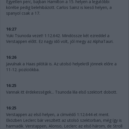
Egyetlen perc, bajban Hamilton a 15. helyen a legutóbbi
körébe pedig belehibázott. Carlos Sainz is kieső helyen, a
spanyol csak a 17.
16:27
Yuki Tsunoda vezet! 1:12.642. Mindössze két ezreddel a
Verstappen előtt. Ez nagy idő volt, jól megy az AlphaTauri.
16:26
Javulnak a Haas pilótái is. Az utolsó helyekről jönnek előre a
11-12. pozíciókba.
16:25
Vannak itt érdekességek... Tsunoda lila első szektort dobott.
16:25
Verstappen az első helyen, a címvédő 1:12.644-et ment.
Eközben Leclerc bár veszített az utolsó szektorban, még így is
harmadik. Verstappen, Alonso, Leclerc az első három, de Stroll