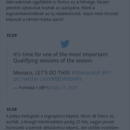
Mercedesnek egyébként is fontos ez a hétvége, hiszen
jelentős újításokat hoztak az autójukra. Ebből a
legszembetűnőbbek az új oldaldobozok. Vajon mire lesznek
képesek a német márka autói?
15:59
It's time for one of the most important
Qualifying sessions of the season
Monaco, LET'S DO THIS!
#MonacoGP
#F1
pic.twitter.com/RBJEWVbHPs
— Formula 1 (@F1)
May 27, 2023
15:58
A pálya melegebb a tegnapihoz képest. Most 48 fokos az
aszfalt, a levegő hőmérséklete pedig 25 fok, vagyis picivel
hűvösebb a péntek délutánihoz képest, ám utóbbi esetében