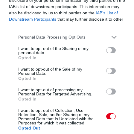
disclosure of your personal information by third parties on the
IAB’s list of downstream participants. This information may
16:21
also be disclosed by us to third parties on the
IAB’s List of
A brit-thai versenyzőtől gyorsan elveszik az első pozíciót.
Downstream Participants
that may further disclose it to other
Egyelőre Verstappen és Russell került elé.
third parties.
Please note that this website/app uses one or more Google
Personal Data Processing Opt Outs
16:20
services and may gather and store information including but
Ennyit a Williamsről... Alexander Albon az élre ugrik!
not limited to your visit or usage behaviour. You may click to
I want to opt-out of the Sharing of my
personal data.
grant or deny consent to Google and its third-party tags to
Opted In
use your data for below specified purposes in below Google
16:19
consent section.
Szomorúan sétál vissza Perez, hamarosan az újságírók
I want to opt-out of the Sale of my
Personal Data.
kérdéseire is válaszolni fog. Kollégánk is a helyszínen van, így
Opted In
érdemes lesz majd figyelni a Formula.hu weboldalát az
időmérőt követően is!
I want to opt-out of processing my
Personal Data for Targeted Advertising.
Opted In
I want to opt-out of Collection, Use,
Retention, Sale, and/or Sharing of my
Personal Data that Is Unrelated with the
Purposes for which it was collected.
Opted Out