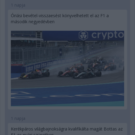
1 napja
Óriási bevétel-visszaesést könyvelhetett el az F1 a
második negyedévben
1 napja
Kerékpáros világbajnokságra kvalifikálta magát Bottas az
F1-es nyári szünetben