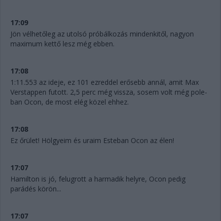
17:09
Jön vélhetőleg az utolsó próbálkozás mindenkitől, nagyon
maximum kettő lesz még ebben.
17:08
1:11.553 az ideje, ez 101 ezreddel erősebb annál, amit Max
Verstappen futott. 2,5 perc még vissza, sosem volt még pole-
ban Ocon, de most elég közel ehhez.
17:08
Ez őrület! Hölgyeim és uraim Esteban Ocon az élen!
17:07
Hamilton is jó, felugrott a harmadik helyre, Ocon pedig
parádés körön...
17:07