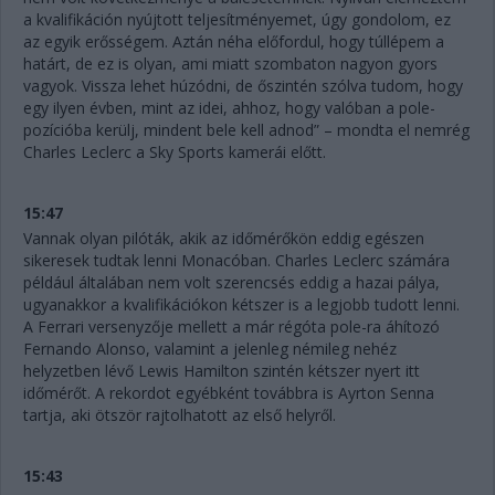
a kvalifikáción nyújtott teljesítményemet, úgy gondolom, ez
az egyik erősségem. Aztán néha előfordul, hogy túllépem a
határt, de ez is olyan, ami miatt szombaton nagyon gyors
vagyok. Vissza lehet húzódni, de őszintén szólva tudom, hogy
egy ilyen évben, mint az idei, ahhoz, hogy valóban a pole-
pozícióba kerülj, mindent bele kell adnod” – mondta el nemrég
Charles Leclerc a Sky Sports kamerái előtt.
15:47
Vannak olyan pilóták, akik az időmérőkön eddig egészen
sikeresek tudtak lenni Monacóban. Charles Leclerc számára
például általában nem volt szerencsés eddig a hazai pálya,
ugyanakkor a kvalifikációkon kétszer is a legjobb tudott lenni.
A Ferrari versenyzője mellett a már régóta pole-ra áhítozó
Fernando Alonso, valamint a jelenleg némileg nehéz
helyzetben lévő Lewis Hamilton szintén kétszer nyert itt
időmérőt. A rekordot egyébként továbbra is Ayrton Senna
tartja, aki ötször rajtolhatott az első helyről.
15:43