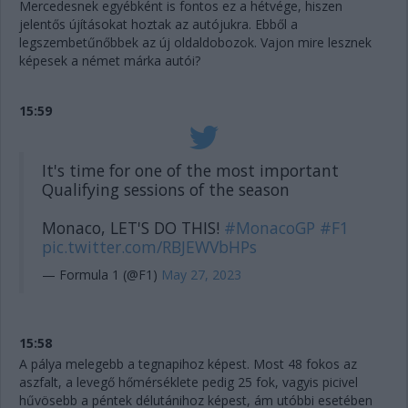
Mercedesnek egyébként is fontos ez a hétvége, hiszen
jelentős újításokat hoztak az autójukra. Ebből a
legszembetűnőbbek az új oldaldobozok. Vajon mire lesznek
képesek a német márka autói?
15:59
It's time for one of the most important
Qualifying sessions of the season
Monaco, LET'S DO THIS!
#MonacoGP
#F1
pic.twitter.com/RBJEWVbHPs
— Formula 1 (@F1)
May 27, 2023
15:58
A pálya melegebb a tegnapihoz képest. Most 48 fokos az
aszfalt, a levegő hőmérséklete pedig 25 fok, vagyis picivel
hűvösebb a péntek délutánihoz képest, ám utóbbi esetében