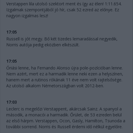
Verstappen lila utolsó szektort ment és így az élen! 1:11.654.
Izgalmak szempontjából jó hír, csak 52 ezred az előnye. Ez
nagyon izgalmas lesz!
17:05
Russell is jót megy. Bő két tizedes lemaradással negyedik,
Norris autója pedig eközben elkészült.
17:05
Óriási lenne, ha Fernando Alonso újra pole-pozícióban lenne.
Nem azért, mert ez a harmadik lenne neki ezen a helyszínen,
hanem mert a rutinos rókának 11 éve nem volt rajtelsősége.
Az utolsó alkalom Németországban volt 2012-ben.
17:03
Leclerc is megelőzi Verstappent, akárcsak Sainz. A spanyol a
második, a monacói a harmadik. Őrület, de 53 ezreden belül
az első hárpm. Verstappen, Ocon, Gasly, Hamilton, Tsunoda a
további sorrend. Norris és Russell érdemi idő nélkül egyelőre.