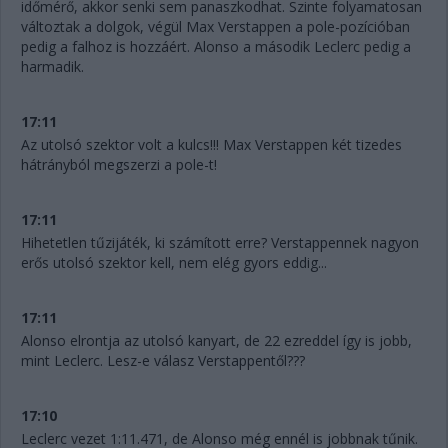
időmérő, akkor senki sem panaszkodhat. Szinte folyamatosan
változtak a dolgok, végül Max Verstappen a pole-pozícióban
pedig a falhoz is hozzáért. Alonso a második Leclerc pedig a
harmadik.
17:11
Az utolsó szektor volt a kulcs!!! Max Verstappen két tizedes
hátrányból megszerzi a pole-t!
17:11
Hihetetlen tűzijáték, ki számított erre? Verstappennek nagyon
erős utolsó szektor kell, nem elég gyors eddig...
17:11
Alonso elrontja az utolsó kanyart, de 22 ezreddel így is jobb,
mint Leclerc. Lesz-e válasz Verstappentől???
17:10
Leclerc vezet 1:11.471, de Alonso még ennél is jobbnak tűnik.