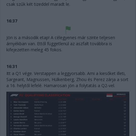
csak szűk két tizeddel maradt le.
16:37
Jön is a második etap! A célegyenes már szinte teljesen
árnyékban van. Ettől függetlenül az aszfalt továbbra is
kifejezetten meleg 45 fokos.
16:31
Itt a Q1 vége. Verstappen a leggyorsabb. Ami a kiesőket illeti,
Sargeant, Magnussen, Hülkenberg, Zhou és Perez zárja a sort
a 16. helytől lefelé. Hamarosan jön a folytatás a Q2-vel.