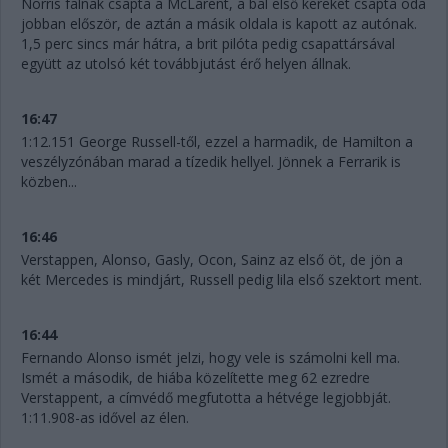
Norris falnak csapta a McLarent, a bal első kereket csapta oda
jobban először, de aztán a másik oldala is kapott az autónak.
1,5 perc sincs már hátra, a brit pilóta pedig csapattársával
együtt az utolsó két továbbjutást érő helyen állnak.
16:47
1:12.151 George Russell-től, ezzel a harmadik, de Hamilton a
veszélyzónában marad a tízedik hellyel. Jönnek a Ferrarik is
közben...
16:46
Verstappen, Alonso, Gasly, Ocon, Sainz az első öt, de jön a
két Mercedes is mindjárt, Russell pedig lila első szektort ment.
16:44
Fernando Alonso ismét jelzi, hogy vele is számolni kell ma.
Ismét a második, de hiába közelítette meg 62 ezredre
Verstappent, a címvédő megfutotta a hétvége legjobbját.
1:11.908-as idővel az élen.