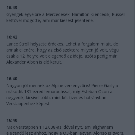
16:43
Gyengék egyelőre a Mercedesek. Hamilton kilencedik, Russell
kettővel mögötte, ami már kiesést jelentene.
16:42
Lance Stroll helyzete érdekes. Lehet a forgalom miatt, de
annak ellenére, hogy az első szektora milyen jó volt, végül
csak a 12. helyre volt elegendő az ideje, azóta pedig már
Alexander Albon is elé került.
16:40
Nagyon jól mennek az Alpine versenyzői is! Pierre Gasly a
második 131 ezred lemaradással, míg Esteban Ocon a
negyedik, kicsivel több, mint két tizedes hátrányban
Verstappenhez képest.
16:40
Max Verstappen 1:12.038-as idővel nyit, ami alighanem
elegendő lesz ahhoz, hogy a Q3-ban legyen. Alonso is gyors,