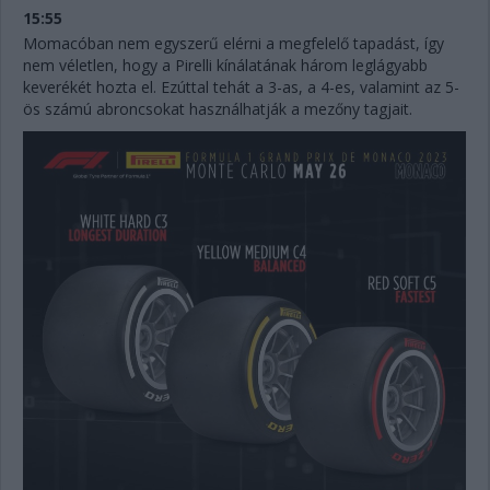
15:55
Momacóban nem egyszerű elérni a megfelelő tapadást, így
nem véletlen, hogy a Pirelli kínálatának három leglágyabb
keverékét hozta el. Ezúttal tehát a 3-as, a 4-es, valamint az 5-
ös számú abroncsokat használhatják a mezőny tagjait.