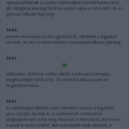
spanyol pilótának az utolsó szektorában maradt benne némi
idő. Mögötük jelenleg Stroll és Leclerc zárja az első ötöt, de ez
gyorsan változni fog még.
16:04
Jönnek nemsokára az első gyorskörök. Mindenki a lágyakon
van kint, de nem is lenne értelme mással próbálkozni jelenleg.
16:01
Időközben 16:00-kor zöldre váltott a bokszutca lámpája,
megkezdődött tehát a Q1. Öt embertől elbúcsúzunk bő
negyedóra múlva.
16:01
Az előző képen látható Lewis Hamilton okozta a legutóbbi
piros zászlót, ha már ez is szóba került. A hétszeres
világbajnok nem törte meg vészesen a Mercedest, ám ő sem
maradt ki azok sorából, akik komolyabb hibát vétettek. A