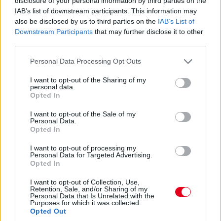
disclosure of your personal information by third parties on the
IAB’s list of downstream participants. This information may
16:21
also be disclosed by us to third parties on the
IAB’s List of
A brit-thai versenyzőtől gyorsan elveszik az első pozíciót.
Downstream Participants
that may further disclose it to other
Egyelőre Verstappen és Russell került elé.
third parties.
Please note that this website/app uses one or more Google
Personal Data Processing Opt Outs
16:20
services and may gather and store information including but
Ennyit a Williamsről... Alexander Albon az élre ugrik!
not limited to your visit or usage behaviour. You may click to
I want to opt-out of the Sharing of my
personal data.
grant or deny consent to Google and its third-party tags to
Opted In
use your data for below specified purposes in below Google
16:19
consent section.
Szomorúan sétál vissza Perez, hamarosan az újságírók
I want to opt-out of the Sale of my
Personal Data.
kérdéseire is válaszolni fog. Kollégánk is a helyszínen van, így
Opted In
érdemes lesz majd figyelni a Formula.hu weboldalát az
időmérőt követően is!
I want to opt-out of processing my
Personal Data for Targeted Advertising.
Opted In
I want to opt-out of Collection, Use,
Retention, Sale, and/or Sharing of my
Personal Data that Is Unrelated with the
Purposes for which it was collected.
Opted Out