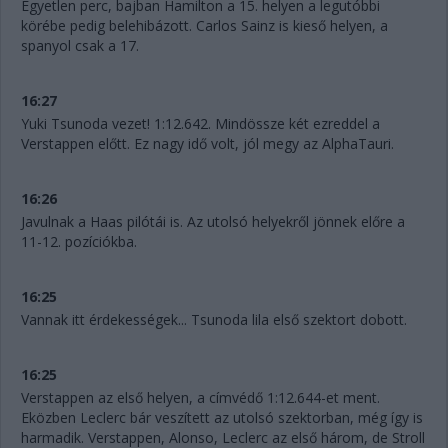
Egyetlen perc, bajban Hamilton a 15. helyen a legutóbbi
körébe pedig belehibázott. Carlos Sainz is kieső helyen, a
spanyol csak a 17.
16:27
Yuki Tsunoda vezet! 1:12.642. Mindössze két ezreddel a
Verstappen előtt. Ez nagy idő volt, jól megy az AlphaTauri.
16:26
Javulnak a Haas pilótái is. Az utolsó helyekről jönnek előre a
11-12. pozíciókba.
16:25
Vannak itt érdekességek... Tsunoda lila első szektort dobott.
16:25
Verstappen az első helyen, a címvédő 1:12.644-et ment.
Eközben Leclerc bár veszített az utolsó szektorban, még így is
harmadik. Verstappen, Alonso, Leclerc az első három, de Stroll