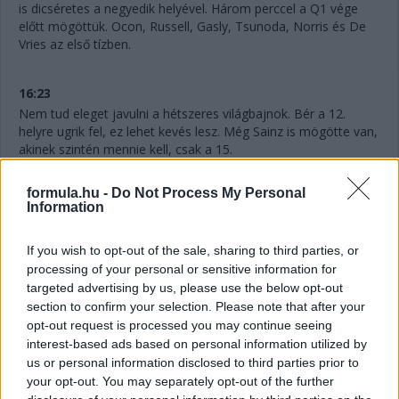
is dicséretes a negyedik helyével. Három perccel a Q1 vége
előtt mögöttük. Ocon, Russell, Gasly, Tsunoda, Norris és De
Vries az első tízben.
16:23
Nem tud eleget javulni a hétszeres világbajnok. Bér a 12.
helyre ugrik fel, ez lehet kevés lesz. Még Sainz is mögötte van,
akinek szintén mennie kell, csak a 15.
formula.hu -
Do Not Process My Personal
16:22
Information
Hat perc maradt vissza, Hamilton pedig megint kieső helyen,
ahogyan Perez is, ám a mexikóoi már biztosan nem javít. Az
If you wish to opt-out of the sale, sharing to third parties, or
idők javulásával szinte biztosan utolsó lesz majd. Nagy
processing of your personal or sensitive information for
tűzijáték várható itt!
targeted advertising by us, please use the below opt-out
section to confirm your selection. Please note that after your
16:21
opt-out request is processed you may continue seeing
Gyorsan változnak a dolgok! Alonso az élen 1:12.886-os
interest-based ads based on personal information utilized by
idővel, Ocon a második 133 ezredes lemaradással, de
us or personal information disclosed to third parties prior to
meglepetés Gasly harmadik, illetőleg De Vries hatodik helye is.
your opt-out. You may separately opt-out of the further