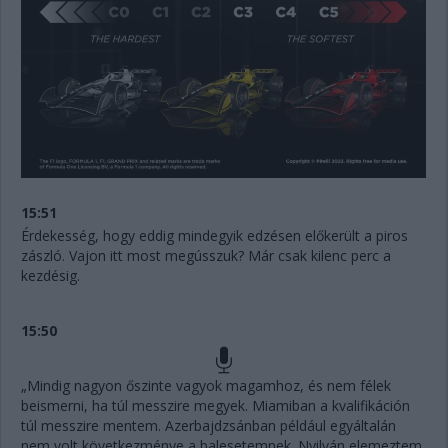
15:51
Érdekesség, hogy eddig mindegyik edzésen előkerült a piros
zászló. Vajon itt most megússzuk? Már csak kilenc perc a
kezdésig.
15:50
„Mindig nagyon őszinte vagyok magamhoz, és nem félek
beismerni, ha túl messzire megyek. Miamiban a kvalifikáción
túl messzire mentem. Azerbajdzsánban például egyáltalán
nem volt következménye a balesetemnek. Nyilván elemeztem