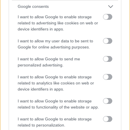
Google consents
I want to allow Google to enable storage
related to advertising like cookies on web or
device identifiers in apps.
16:19
I want to allow my user data to be sent to
Google for online advertising purposes.
Jön a folytatás! Hamilton és Sainz is vélhetően továbbmegy
majd innen, a Williams elég kakukktojás, mivel Albon nem volt
I want to allow Google to send me
rossz a szabadedzéseken.
personalized advertising.
I want to allow Google to enable storage
16:17
related to analytics like cookies on web or
Ahogyan gyorsulni fog a pálya és egyre jobban gumizódik,
device identifiers in apps.
bőven benne van, hogy Perez ideje nem lesz elég a Q2-be
jutásra, bár ha elegendő is lenne, akkor sem zárhatna a 15.
I want to allow Google to enable storage
helynél előrébb, hiszen megtörte az energiaitalos autót.
related to functionality of the website or app.
I want to allow Google to enable storage
16:16
related to personalization.
Fontos megjegyezni a szabadedzésekkel ellentétben az óra itt