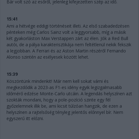
Bár volt szó az esőről, jelenleg kifejezetten szép az idő.
15:41
Ami a hétvége eddigi történéseit illeti. Az első szabadedzésen
pénteken még Carlos Sainz volt a leggyorsabb, míg a másik
két gyakorláston Max Verstappen zárt az élen. Jók a Red Bull
autói, de a pálya karakterisztikája nem feltétlenül nekik fekszik
a legjobban. A Ferrari és az Aston Martin részéről Fernando
Alonso szintén az esélyesek között lehet.
15:39
Köszöntünk mindenkit! Már nem kell sokat várni és
megkezdődik a 2023-as F1-es idény egyik legizgalmasabb
időmérő edzése Monte-Carlo utcáin. A legendás helyszínen azt
szokták mondani, hogy a pole-pozíció szinte egy fél
győzelemnek illik be, ami kicsit túlzóan hangzik, de ezen a
helyszínen a rajtelsőség tényleg jelentős előnnyel bír. Nem
egyszerű itt előzni.