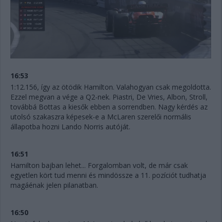
16:53
1:12.156, így az ötödik Hamilton. Valahogyan csak megoldotta.
Ezzel megvan a vége a Q2-nek. Piastri, De Vries, Albon, Stroll,
továbbá Bottas a kiesők ebben a sorrendben. Nagy kérdés az
utolsó szakaszra képesek-e a McLaren szerelői normális
állapotba hozni Lando Norris autóját.
16:51
Hamilton bajban lehet... Forgalomban volt, de már csak
egyetlen kört tud menni és mindössze a 11. pozíciót tudhatja
magáénak jelen pilanatban.
16:50