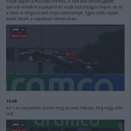
Folyik éppen a műszaki mentés. A Red Bull versenygépét
daruval emelik ki a pályáról és viszik biztonságos helyre, de itt
a falon is dolgozni kell majd valamennyit. Egyre több repülő
autót látunk a napokban Monacóban...
16:08
Az 1-es kanyarban úszott meg az autó hátulja. Elég nagy ütés
volt.