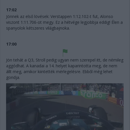
17:02
Jönnek az első lövések: Verstappen 1:12.102-t fut, Alonso
viszont 1:11.706-ot megy. Ez a hétvége legjobbja eddig! Élen a
spanyolok kétszeres világbajnoka.
17:00
Jön tehát a Q3, Stroll pedig ugyan nem szerepel itt, de némileg
aggódhat. A kanadai a 14. helyet kaparintotta meg, de nem
állt meg, amikor kiintették mérlegelésre. Ebből még lehet
gondja.