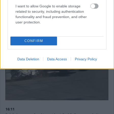
megáll. 11:12 lesz még vissza az időmérő első szakaszából.
I want to allow Google to enable storage
Jelenleg Hamilton, De Vries, Sargeant, Sainz és Albon vannak
related to security, including authentication
kieső pozícióban. Bő egy perc és újraindulnak a dolgok.
functionality and fraud prevention, and other
user protection.
16:13
Innen nézve talán még rondább az eset, ahogyan a sérült
Tecpro is.
CONFIRM
Data Deletion
Data Access
Privacy Policy
16:11