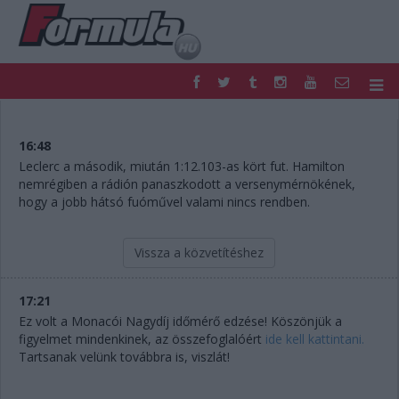
F1
PARC FERMÉ
FORMULA
MOTOR
16:48
NEMZETKÖZI
HAZAI
Leclerc a második, miután 1:12.103-as kört fut. Hamilton
nemrégiben a rádión panaszkodott a versenymérnökének,
RETRO
EGYÉB
hogy a jobb hátsó fuóművel valami nincs rendben.
PODCAST
SHOP
LIVE
TIPPJÁTÉK
DIGITÁLIS MAGAZIN
PONTÁLLÁSOK
Vissza a közvetítéshez
VERSENYNAPTÁRAK
17:21
Ez volt a Monacói Nagydíj időmérő edzése! Köszönjük a
figyelmet mindenkinek, az összefoglalóért
ide kell kattintani.
Tartsanak velünk továbbra is, viszlát!