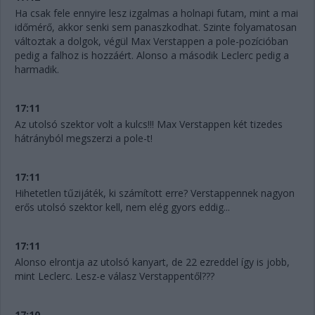
Ha csak fele ennyire lesz izgalmas a holnapi futam, mint a mai
időmérő, akkor senki sem panaszkodhat. Szinte folyamatosan
változtak a dolgok, végül Max Verstappen a pole-pozícióban
pedig a falhoz is hozzáért. Alonso a második Leclerc pedig a
harmadik.
17:11
Az utolsó szektor volt a kulcs!!! Max Verstappen két tizedes
hátrányból megszerzi a pole-t!
17:11
Hihetetlen tűzijáték, ki számított erre? Verstappennek nagyon
erős utolsó szektor kell, nem elég gyors eddig...
17:11
Alonso elrontja az utolsó kanyart, de 22 ezreddel így is jobb,
mint Leclerc. Lesz-e válasz Verstappentől???
17:10