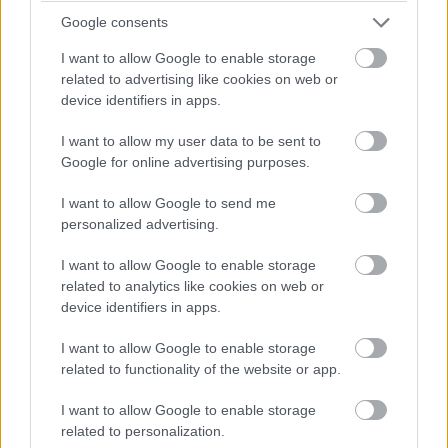
Google consents
I want to allow Google to enable storage
related to advertising like cookies on web or
device identifiers in apps.
16:19
I want to allow my user data to be sent to
Google for online advertising purposes.
Jön a folytatás! Hamilton és Sainz is vélhetően továbbmegy
majd innen, a Williams elég kakukktojás, mivel Albon nem volt
I want to allow Google to send me
rossz a szabadedzéseken.
personalized advertising.
I want to allow Google to enable storage
16:17
related to analytics like cookies on web or
Ahogyan gyorsulni fog a pálya és egyre jobban gumizódik,
device identifiers in apps.
bőven benne van, hogy Perez ideje nem lesz elég a Q2-be
jutásra, bár ha elegendő is lenne, akkor sem zárhatna a 15.
I want to allow Google to enable storage
helynél előrébb, hiszen megtörte az energiaitalos autót.
related to functionality of the website or app.
I want to allow Google to enable storage
16:16
related to personalization.
Fontos megjegyezni a szabadedzésekkel ellentétben az óra itt