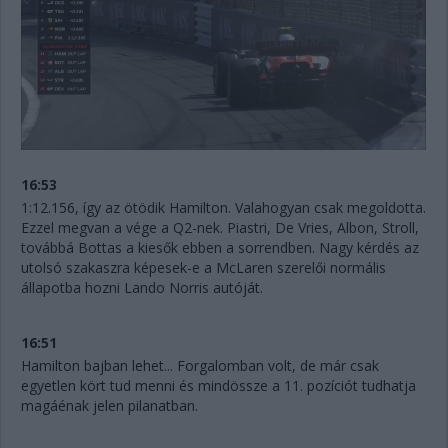
16:53
1:12.156, így az ötödik Hamilton. Valahogyan csak megoldotta.
Ezzel megvan a vége a Q2-nek. Piastri, De Vries, Albon, Stroll,
továbbá Bottas a kiesők ebben a sorrendben. Nagy kérdés az
utolsó szakaszra képesek-e a McLaren szerelői normális
állapotba hozni Lando Norris autóját.
16:51
Hamilton bajban lehet... Forgalomban volt, de már csak
egyetlen kört tud menni és mindössze a 11. pozíciót tudhatja
magáénak jelen pilanatban.