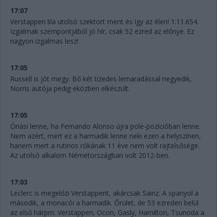
17:07
Verstappen lila utolsó szektort ment és így az élen! 1:11.654.
Izgalmak szempontjából jó hír, csak 52 ezred az előnye. Ez
nagyon izgalmas lesz!
17:05
Russell is jót megy. Bő két tizedes lemaradással negyedik,
Norris autója pedig eközben elkészült.
17:05
Óriási lenne, ha Fernando Alonso újra pole-pozícióban lenne.
Nem azért, mert ez a harmadik lenne neki ezen a helyszínen,
hanem mert a rutinos rókának 11 éve nem volt rajtelsősége.
Az utolsó alkalom Németországban volt 2012-ben.
17:03
Leclerc is megelőzi Verstappent, akárcsak Sainz. A spanyol a
második, a monacói a harmadik. Őrület, de 53 ezreden belül
az első hárpm. Verstappen, Ocon, Gasly, Hamilton, Tsunoda a