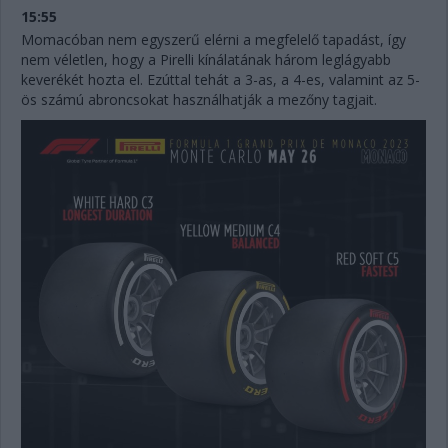
15:55
Momacóban nem egyszerű elérni a megfelelő tapadást, így
nem véletlen, hogy a Pirelli kínálatának három leglágyabb
keverékét hozta el. Ezúttal tehát a 3-as, a 4-es, valamint az 5-
ös számú abroncsokat használhatják a mezőny tagjait.