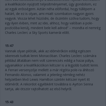
a kvalifikáción nyújtott teljesítményemet, úgy gondolom, ez
az egyik erősségem. Aztán néha előfordul, hogy túllépem a
határt, de ez is olyan, ami miatt szombaton nagyon gyors
vagyok. Vissza lehet húzódni, de őszintén szólva tudom, hogy
egy ilyen évben, mint az idei, ahhoz, hogy valóban a pole-
pozícióba kerülj, mindent bele kell adnod” – mondta el nemrég
Charles Leclerc a Sky Sports kamerái előtt.
15:47
Vannak olyan pilóták, akik az időmérőkön eddig egészen
sikeresek tudtak lenni Monacóban. Charles Leclerc számára
például általában nem volt szerencsés eddig a hazai pálya,
ugyanakkor a kvalifikációkon kétszer is a legjobb tudott lenni.
A Ferrari versenyzője mellett a már régóta pole-ra áhítozó
Fernando Alonso, valamint a jelenleg némileg nehéz
helyzetben lévő Lewis Hamilton szintén kétszer nyert itt
időmérőt. A rekordot egyébként továbbra is Ayrton Senna
tartja, aki ötször rajtolhatott az első helyről.
15:43