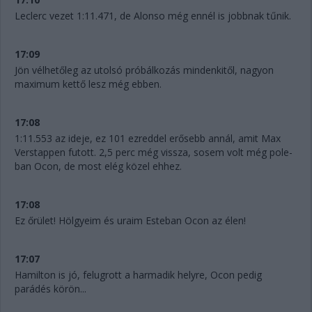
Leclerc vezet 1:11.471, de Alonso még ennél is jobbnak tűnik.
17:09
Jön vélhetőleg az utolsó próbálkozás mindenkitől, nagyon
maximum kettő lesz még ebben.
17:08
1:11.553 az ideje, ez 101 ezreddel erősebb annál, amit Max
Verstappen futott. 2,5 perc még vissza, sosem volt még pole-
ban Ocon, de most elég közel ehhez.
17:08
Ez őrület! Hölgyeim és uraim Esteban Ocon az élen!
17:07
Hamilton is jó, felugrott a harmadik helyre, Ocon pedig
parádés körön...