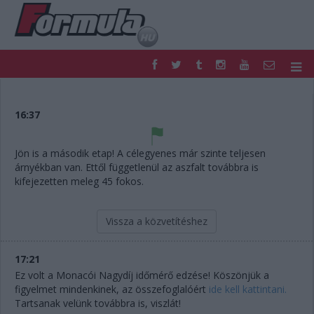
F1
PARC FERMÉ
FORMULA
MOTOR
16:37
NEMZETKÖZI
HAZAI
RETRO
EGYÉB
Jön is a második etap! A célegyenes már szinte teljesen
PODCAST
SHOP
árnyékban van. Ettől függetlenül az aszfalt továbbra is
LIVE
TIPPJÁTÉK
kifejezetten meleg 45 fokos.
DIGITÁLIS MAGAZIN
PONTÁLLÁSOK
VERSENYNAPTÁRAK
Vissza a közvetítéshez
17:21
Ez volt a Monacói Nagydíj időmérő edzése! Köszönjük a
figyelmet mindenkinek, az összefoglalóért
ide kell kattintani.
Tartsanak velünk továbbra is, viszlát!