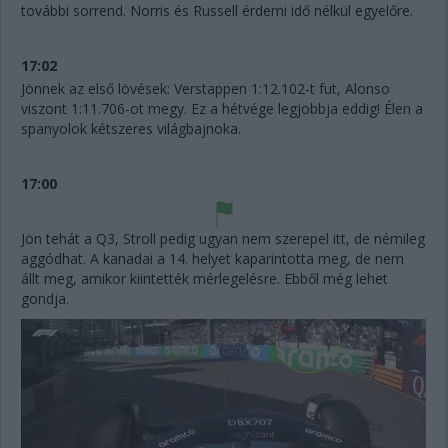
további sorrend. Norris és Russell érdemi idő nélkül egyelőre.
17:02
Jönnek az első lövések: Verstappen 1:12.102-t fut, Alonso
viszont 1:11.706-ot megy. Ez a hétvége legjobbja eddig! Élen a
spanyolok kétszeres világbajnoka.
17:00
Jön tehát a Q3, Stroll pedig ugyan nem szerepel itt, de némileg
aggódhat. A kanadai a 14. helyet kaparintotta meg, de nem
állt meg, amikor kiintették mérlegelésre. Ebből még lehet
gondja.