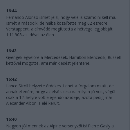
16:44
Fernando Alonso ismét jelzi, hogy vele is számolni kell ma.
Ismét a második, de hiába közelítette meg 62 ezredre
Verstappent, a címvédő megfutotta a hétvége legjobbját.
1:11.908-as idővel az élen.
16:43
Gyengék egyelőre a Mercedesek. Hamilton kilencedik, Russell
kettővel mögötte, ami már kiesést jelentene.
16:42
Lance Stroll helyzete érdekes. Lehet a forgalom miatt, de
annak ellenére, hogy az első szektora milyen jó volt, végül
csak a 12. helyre volt elegendő az ideje, azóta pedig már
Alexander Albon is elé került.
16:40
Nagyon jól mennek az Alpine versenyzői is! Pierre Gasly a