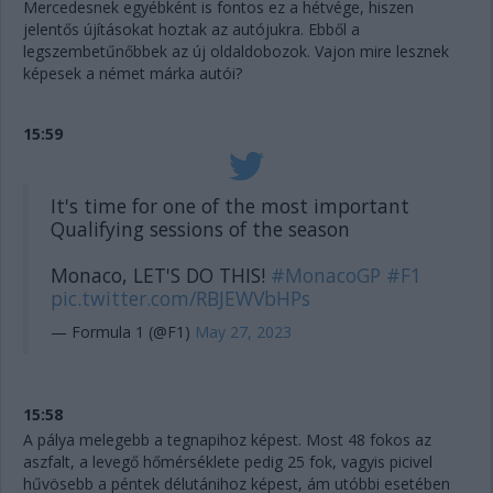
Mercedesnek egyébként is fontos ez a hétvége, hiszen
jelentős újításokat hoztak az autójukra. Ebből a
legszembetűnőbbek az új oldaldobozok. Vajon mire lesznek
képesek a német márka autói?
15:59
It's time for one of the most important
Qualifying sessions of the season
Monaco, LET'S DO THIS!
#MonacoGP
#F1
pic.twitter.com/RBJEWVbHPs
— Formula 1 (@F1)
May 27, 2023
15:58
A pálya melegebb a tegnapihoz képest. Most 48 fokos az
aszfalt, a levegő hőmérséklete pedig 25 fok, vagyis picivel
hűvösebb a péntek délutánihoz képest, ám utóbbi esetében