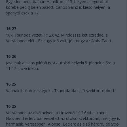
Egyetlen perc, bajban Hamilton a 15. helyen a legutóbbi
körébe pedig belehibázott. Carlos Sainz is kieső helyen, a
spanyol csak a 17.
16:27
Yuki Tsunoda vezet! 1:12.642. Mindössze két ezreddel a
Verstappen előtt. Ez nagy idő volt, jól megy az AlphaTauri.
16:26
Javulnak a Haas pilótái is. Az utolsó helyekről jönnek előre a
11-12. pozíciókba.
16:25
Vannak itt érdekességek... Tsunoda lila első szektort dobott.
16:25
Verstappen az első helyen, a címvédő 1:12.644-et ment.
Eközben Leclerc bár veszített az utolsó szektorban, még így is
harmadik. Verstappen, Alonso, Leclerc az első három, de Stroll