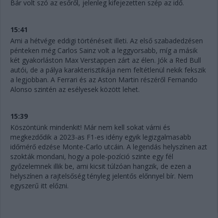
Bár volt szó az esőről, jelenleg kifejezetten szép az idő.
15:41
Ami a hétvége eddigi történéseit illeti. Az első szabadedzésen
pénteken még Carlos Sainz volt a leggyorsabb, míg a másik
két gyakorláston Max Verstappen zárt az élen. Jók a Red Bull
autói, de a pálya karakterisztikája nem feltétlenül nekik fekszik
a legjobban. A Ferrari és az Aston Martin részéről Fernando
Alonso szintén az esélyesek között lehet.
15:39
Köszöntünk mindenkit! Már nem kell sokat várni és
megkezdődik a 2023-as F1-es idény egyik legizgalmasabb
időmérő edzése Monte-Carlo utcáin. A legendás helyszínen azt
szokták mondani, hogy a pole-pozíció szinte egy fél
győzelemnek illik be, ami kicsit túlzóan hangzik, de ezen a
helyszínen a rajtelsőség tényleg jelentős előnnyel bír. Nem
egyszerű itt előzni.