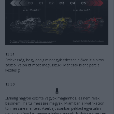
15:51
Érdekesség, hogy eddig mindegyik edzésen előkerült a piros
zászló. Vajon itt most megússzuk? Már csak kilenc perc a
kezdésig.
15:50
„Mindig nagyon őszinte vagyok magamhoz, és nem félek
beismerni, ha túl messzire megyek. Miamiban a kvalifikáción
túl messzire mentem. Azerbajdzsánban például egyáltalán
nem volt következménye a balesetemnek. Nyilván elemeztem