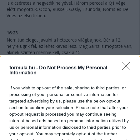
is dicséretes a negyedik helyével. Három perccel a Q1 vége
előtt mögöttük. Ocon, Russell, Gasly, Tsunoda, Norris és De
Vries az első tízben.
16:23
Nem tud eleget javulni a hétszeres világbajnok. Bér a 12.
helyre ugrik fel, ez lehet kevés lesz. Még Sainz is mögötte van,
akinek szintén mennie kell, csak a 15.
formula.hu -
Do Not Process My Personal
16:22
Information
Hat perc maradt vissza, Hamilton pedig megint kieső helyen,
ahogyan Perez is, ám a mexikóoi már biztosan nem javít. Az
If you wish to opt-out of the sale, sharing to third parties, or
idők javulásával szinte biztosan utolsó lesz majd. Nagy
processing of your personal or sensitive information for
tűzijáték várható itt!
targeted advertising by us, please use the below opt-out
section to confirm your selection. Please note that after your
16:21
opt-out request is processed you may continue seeing
Gyorsan változnak a dolgok! Alonso az élen 1:12.886-os
interest-based ads based on personal information utilized by
idővel, Ocon a második 133 ezredes lemaradással, de
us or personal information disclosed to third parties prior to
meglepetés Gasly harmadik, illetőleg De Vries hatodik helye is.
your opt-out. You may separately opt-out of the further