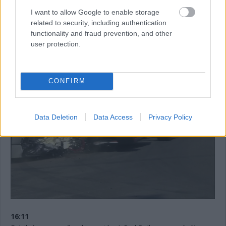
megáll. 11:12 lesz még vissza az időmérő első szakaszából.
I want to allow Google to enable storage
Jelenleg Hamilton, De Vries, Sargeant, Sainz és Albon vannak
related to security, including authentication
kieső pozícióban. Bő egy perc és újraindulnak a dolgok.
functionality and fraud prevention, and other
user protection.
16:13
Innen nézve talán még rondább az eset, ahogyan a sérült
Tecpro is.
CONFIRM
Data Deletion
Data Access
Privacy Policy
16:11