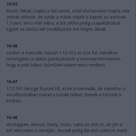
16:50
Norris falnak csapta a McLarent, a bal első kereket csapta oda
jobban először, de aztán a másik oldala is kapott az autónak.
1,5 perc sincs már hátra, a brit pilóta pedig csapattársával
együtt az utolsó két továbbjutást érő helyen állnak.
16:48
Leclerc a második, miután 1:12.103-as kört fut. Hamilton
nemrégiben a rádión panaszkodott a versenymérnökének,
hogy a jobb hátsó fuóművel valami nincs rendben.
16:47
1:12.151 George Russell-től, ezzel a harmadik, de Hamilton a
veszélyzónában marad a tízedik hellyel. Jönnek a Ferrarik is
közben...
16:46
Verstappen, Alonso, Gasly, Ocon, Sainz az első öt, de jön a
két Mercedes is mindjárt, Russell pedig lila első szektort ment.