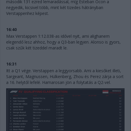
második 131 ezred lemaradással, míg Esteban Ocon a
negyedik, kicsivel több, mint két tizedes hátrányban
Verstappenhez képest.
16:40
Max Verstappen 1:12.038-as idővel nyit, ami alighanem
elegendő lesz ahhoz, hogy a Q3-ban legyen. Alonso is gyors,
csak szűk két tizeddel maradt le.
16:31
Itt a Q1 vége. Verstappen a leggyorsabb. Ami a kiesőket illeti,
Sargeant, Magnussen, Hülkenberg, Zhou és Perez zárja a sort
a 16. helytől lefelé. Hamarosan jön a folytatás a Q2-vel.