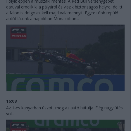
Folyik éppen a műszaki mentés. A Red Bull versenygépét
daruval emelik ki a pályáról és viszik biztonságos helyre, de itt
a falon is dolgozni kell majd valamennyit. Egyre több repülő
autót látunk a napokban Monacóban...
16:08
Az 1-es kanyarban úszott meg az autó hátulja. Elég nagy ütés
volt.