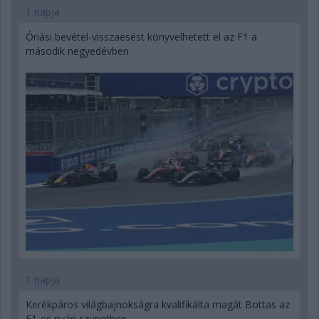
1 napja
Óriási bevétel-visszaesést könyvelhetett el az F1 a
második negyedévben
1 napja
Kerékpáros világbajnokságra kvalifikálta magát Bottas az
F1-es nyári szünetben