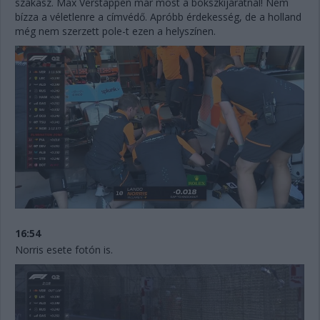
szakasz. Max Verstappen már most a bokszkijáratnál! Nem
bízza a véletlenre a címvédő. Apróbb érdekesség, de a holland
még nem szerzett pole-t ezen a helyszínen.
16:54
Norris esete fotón is.