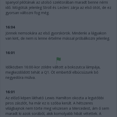
spanyol pilótának az utolsó szektorában maradt benne némi
idő. Mögötük jelenleg Stroll és Leclerc zárja az első ötöt, de ez
gyorsan változni fog még.
16:04
Jönnek nemsokára az első gyorskörök. Mindenki a lágyakon
van kint, de nem is lenne értelme mással próbálkozni jelenleg.
16:01
Időközben 16:00-kor zöldre váltott a bokszutca lámpája,
megkezdődött tehát a Q1. Öt embertől elbúcsúzunk bő
negyedóra múlva.
16:01
Az előző képen látható Lewis Hamilton okozta a legutóbbi
piros zászlót, ha már ez is szóba került. A hétszeres
világbajnok nem törte meg vészesen a Mercedest, ám ő sem
maradt ki azok sorából, akik komolyabb hibát vétettek. A