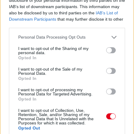
disclosure of your personal information by third parties on the
IAB’s list of downstream participants. This information may
16:21
also be disclosed by us to third parties on the
IAB’s List of
A brit-thai versenyzőtől gyorsan elveszik az első pozíciót.
Downstream Participants
that may further disclose it to other
Egyelőre Verstappen és Russell került elé.
third parties.
Please note that this website/app uses one or more Google
Personal Data Processing Opt Outs
16:20
services and may gather and store information including but
Ennyit a Williamsről... Alexander Albon az élre ugrik!
not limited to your visit or usage behaviour. You may click to
I want to opt-out of the Sharing of my
personal data.
grant or deny consent to Google and its third-party tags to
Opted In
use your data for below specified purposes in below Google
16:19
consent section.
Szomorúan sétál vissza Perez, hamarosan az újságírók
I want to opt-out of the Sale of my
Personal Data.
kérdéseire is válaszolni fog. Kollégánk is a helyszínen van, így
Opted In
érdemes lesz majd figyelni a Formula.hu weboldalát az
időmérőt követően is!
I want to opt-out of processing my
Personal Data for Targeted Advertising.
Opted In
I want to opt-out of Collection, Use,
Retention, Sale, and/or Sharing of my
Personal Data that Is Unrelated with the
Purposes for which it was collected.
Opted Out