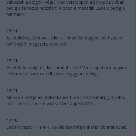
változtak a dolgok, végül Max Verstappen a pole-pozícióban
pedig a falhoz is hozzáért. Alonso a második Leclerc pedig a
harmadik.
17:11
Az utolsó szektor volt a kulcs!!! Max Verstappen két tizedes
hátrányból megszerzi a pole-t!
17:11
Hihetetlen tűzijáték, ki számított erre? Verstappennek nagyon
erős utolsó szektor kell, nem elég gyors eddig...
17:11
Alonso elrontja az utolsó kanyart, de 22 ezreddel így is jobb,
mint Leclerc. Lesz-e válasz Verstappentől???
17:10
Leclerc vezet 1:11.471, de Alonso még ennél is jobbnak tűnik.