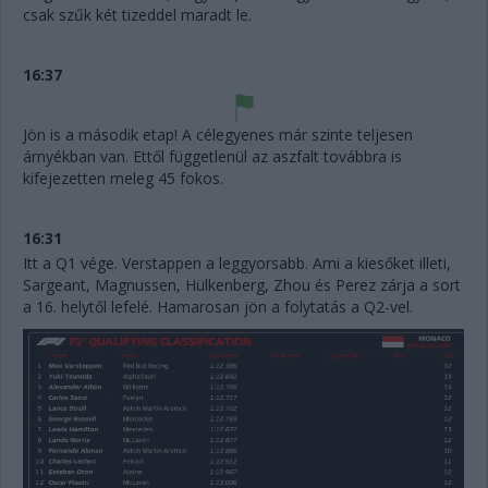
csak szűk két tizeddel maradt le.
16:37
Jön is a második etap! A célegyenes már szinte teljesen
árnyékban van. Ettől függetlenül az aszfalt továbbra is
kifejezetten meleg 45 fokos.
16:31
Itt a Q1 vége. Verstappen a leggyorsabb. Ami a kiesőket illeti,
Sargeant, Magnussen, Hülkenberg, Zhou és Perez zárja a sort
a 16. helytől lefelé. Hamarosan jön a folytatás a Q2-vel.