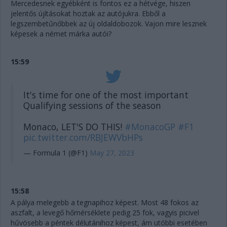
Mercedesnek egyébként is fontos ez a hétvége, hiszen
jelentős újításokat hoztak az autójukra. Ebből a
legszembetűnőbbek az új oldaldobozok. Vajon mire lesznek
képesek a német márka autói?
15:59
It's time for one of the most important
Qualifying sessions of the season
Monaco, LET'S DO THIS!
#MonacoGP
#F1
pic.twitter.com/RBJEWVbHPs
— Formula 1 (@F1)
May 27, 2023
15:58
A pálya melegebb a tegnapihoz képest. Most 48 fokos az
aszfalt, a levegő hőmérséklete pedig 25 fok, vagyis picivel
hűvösebb a péntek délutánihoz képest, ám utóbbi esetében