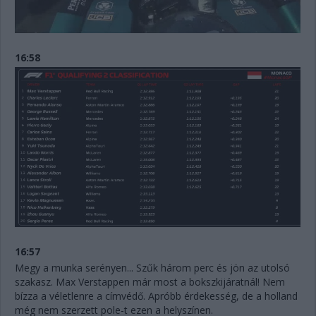
16:58
16:57
Megy a munka serényen... Szűk három perc és jön az utolsó
szakasz. Max Verstappen már most a bokszkijáratnál! Nem
bízza a véletlenre a címvédő. Apróbb érdekesség, de a holland
még nem szerzett pole-t ezen a helyszínen.