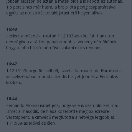
jobban először, de aztán a másik oldala is kapott az autónak.
1,5 perc sincs már hátra, a brit pilóta pedig csapattársával
együtt az utolsó két továbbjutást érő helyen állnak.
16:48
Leclerc a második, miután 1:12.103-as kört fut. Hamilton
nemrégiben a rádión panaszkodott a versenymérnökének,
hogy a jobb hátsó fuóművel valami nincs rendben.
16:47
1:12.151 George Russell-től, ezzel a harmadik, de Hamilton a
veszélyzónában marad a tízedik hellyel. Jönnek a Ferrarik is
közben...
16:44
Fernando Alonso ismét jelzi, hogy vele is számolni kell ma.
Ismét a második, de hiába közelítette meg 62 ezredre
Verstappent, a címvédő megfutotta a hétvége legjobbját.
1:11.908-as idővel az élen.