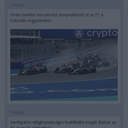
1 napja
Óriási bevétel-visszaesést könyvelhetett el az F1 a
második negyedévben
1 napja
Kerékpáros világbajnokságra kvalifikálta magát Bottas az
F1-es nyári szünetben