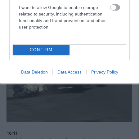
megáll. 11:12 lesz még vissza az időmérő első szakaszából.
I want to allow Google to enable storage
Jelenleg Hamilton, De Vries, Sargeant, Sainz és Albon vannak
related to security, including authentication
kieső pozícióban. Bő egy perc és újraindulnak a dolgok.
functionality and fraud prevention, and other
user protection.
16:13
Innen nézve talán még rondább az eset, ahogyan a sérült
Tecpro is.
CONFIRM
Data Deletion
Data Access
Privacy Policy
16:11