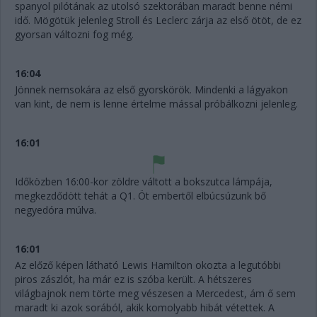
spanyol pilótának az utolsó szektorában maradt benne némi
idő. Mögötük jelenleg Stroll és Leclerc zárja az első ötöt, de ez
gyorsan változni fog még.
16:04
Jönnek nemsokára az első gyorskörök. Mindenki a lágyakon
van kint, de nem is lenne értelme mással próbálkozni jelenleg.
16:01
Időközben 16:00-kor zöldre váltott a bokszutca lámpája,
megkezdődött tehát a Q1. Öt embertől elbúcsúzunk bő
negyedóra múlva.
16:01
Az előző képen látható Lewis Hamilton okozta a legutóbbi
piros zászlót, ha már ez is szóba került. A hétszeres
világbajnok nem törte meg vészesen a Mercedest, ám ő sem
maradt ki azok sorából, akik komolyabb hibát vétettek. A