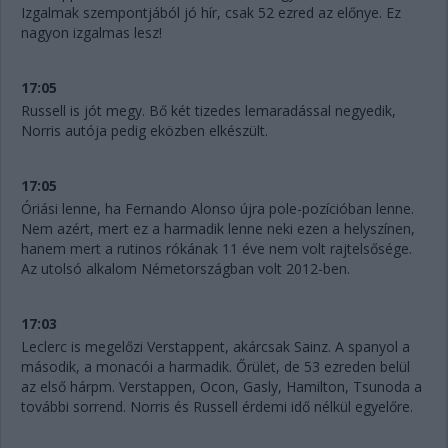
Izgalmak szempontjából jó hír, csak 52 ezred az előnye. Ez
nagyon izgalmas lesz!
17:05
Russell is jót megy. Bő két tizedes lemaradással negyedik,
Norris autója pedig eközben elkészült.
17:05
Óriási lenne, ha Fernando Alonso újra pole-pozícióban lenne.
Nem azért, mert ez a harmadik lenne neki ezen a helyszínen,
hanem mert a rutinos rókának 11 éve nem volt rajtelsősége.
Az utolsó alkalom Németországban volt 2012-ben.
17:03
Leclerc is megelőzi Verstappent, akárcsak Sainz. A spanyol a
második, a monacói a harmadik. Őrület, de 53 ezreden belül
az első hárpm. Verstappen, Ocon, Gasly, Hamilton, Tsunoda a
további sorrend. Norris és Russell érdemi idő nélkül egyelőre.