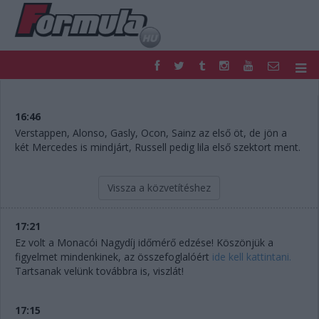
F1
PARC FERMÉ
FORMULA
MOTOR
16:46
NEMZETKÖZI
HAZAI
Verstappen, Alonso, Gasly, Ocon, Sainz az első öt, de jön a
két Mercedes is mindjárt, Russell pedig lila első szektort ment.
RETRO
EGYÉB
PODCAST
SHOP
LIVE
TIPPJÁTÉK
Vissza a közvetítéshez
DIGITÁLIS MAGAZIN
PONTÁLLÁSOK
VERSENYNAPTÁRAK
17:21
Ez volt a Monacói Nagydíj időmérő edzése! Köszönjük a
figyelmet mindenkinek, az összefoglalóért
ide kell kattintani.
Tartsanak velünk továbbra is, viszlát!
17:15