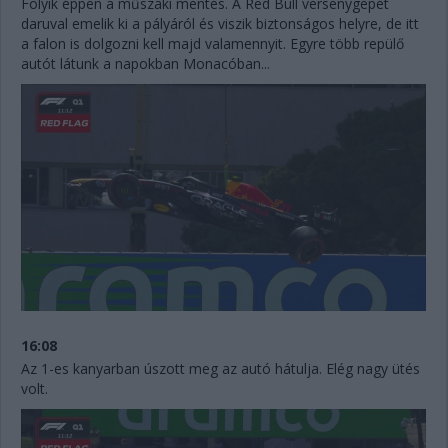
Folyik éppen a műszaki mentés. A Red Bull versenygépét
daruval emelik ki a pályáról és viszik biztonságos helyre, de itt
a falon is dolgozni kell majd valamennyit. Egyre több repülő
autót látunk a napokban Monacóban...
16:08
Az 1-es kanyarban úszott meg az autó hátulja. Elég nagy ütés
volt.