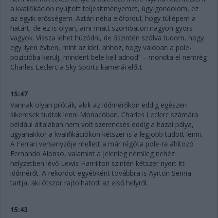
a kvalifikáción nyújtott teljesítményemet, úgy gondolom, ez
az egyik erősségem. Aztán néha előfordul, hogy túllépem a
határt, de ez is olyan, ami miatt szombaton nagyon gyors
vagyok. Vissza lehet húzódni, de őszintén szólva tudom, hogy
egy ilyen évben, mint az idei, ahhoz, hogy valóban a pole-
pozícióba kerülj, mindent bele kell adnod” – mondta el nemrég
Charles Leclerc a Sky Sports kamerái előtt.
15:47
Vannak olyan pilóták, akik az időmérőkön eddig egészen
sikeresek tudtak lenni Monacóban. Charles Leclerc számára
például általában nem volt szerencsés eddig a hazai pálya,
ugyanakkor a kvalifikációkon kétszer is a legjobb tudott lenni.
A Ferrari versenyzője mellett a már régóta pole-ra áhítozó
Fernando Alonso, valamint a jelenleg némileg nehéz
helyzetben lévő Lewis Hamilton szintén kétszer nyert itt
időmérőt. A rekordot egyébként továbbra is Ayrton Senna
tartja, aki ötször rajtolhatott az első helyről.
15:43