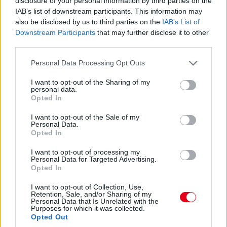
disclosure of your personal information by third parties on the
IAB’s list of downstream participants. This information may
16:21
also be disclosed by us to third parties on the
IAB’s List of
A brit-thai versenyzőtől gyorsan elveszik az első pozíciót.
Downstream Participants
that may further disclose it to other
Egyelőre Verstappen és Russell került elé.
third parties.
Please note that this website/app uses one or more Google
Personal Data Processing Opt Outs
16:20
services and may gather and store information including but
Ennyit a Williamsről... Alexander Albon az élre ugrik!
not limited to your visit or usage behaviour. You may click to
I want to opt-out of the Sharing of my
personal data.
grant or deny consent to Google and its third-party tags to
Opted In
use your data for below specified purposes in below Google
16:19
consent section.
Szomorúan sétál vissza Perez, hamarosan az újságírók
I want to opt-out of the Sale of my
Personal Data.
kérdéseire is válaszolni fog. Kollégánk is a helyszínen van, így
Opted In
érdemes lesz majd figyelni a Formula.hu weboldalát az
időmérőt követően is!
I want to opt-out of processing my
Personal Data for Targeted Advertising.
Opted In
I want to opt-out of Collection, Use,
Retention, Sale, and/or Sharing of my
Personal Data that Is Unrelated with the
Purposes for which it was collected.
Opted Out