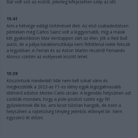
Bár volt szó az esőről, jelenleg kifejezetten szép az idő.
15:41
Ami a hétvége eddigi történéseit illeti. Az első szabadedzésen
pénteken még Carlos Sainz volt a leggyorsabb, míg a másik
két gyakorláston Max Verstappen zárt az élen. Jók a Red Bull
autói, de a pálya karakterisztikája nem feltétlenül nekik fekszik
a legjobban. A Ferrari és az Aston Martin részéről Fernando
Alonso szintén az esélyesek között lehet.
15:39
Köszöntünk mindenkit! Már nem kell sokat várni és
megkezdődik a 2023-as F1-es idény egyik legizgalmasabb
időmérő edzése Monte-Carlo utcáin. A legendás helyszínen azt
szokták mondani, hogy a pole-pozíció szinte egy fél
győzelemnek illik be, ami kicsit túlzóan hangzik, de ezen a
helyszínen a rajtelsőség tényleg jelentős előnnyel bír. Nem
egyszerű itt előzni.