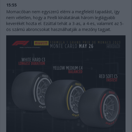
15:55
Momacóban nem egyszerű elérni a megfelelő tapadást, így
nem véletlen, hogy a Pirelli kínálatának három leglágyabb
keverékét hozta el. Ezúttal tehát a 3-as, a 4-es, valamint az 5-
ös számú abroncsokat használhatják a mezőny tagjait.