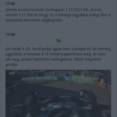
17:02
Jönnek az első lövések: Verstappen 1:12.102-t fut, Alonso
viszont 1:11.706-ot megy. Ez a hétvége legjobbja eddig! Élen a
spanyolok kétszeres világbajnoka.
17:00
Jön tehát a Q3, Stroll pedig ugyan nem szerepel itt, de némileg
aggódhat. A kanadai a 14. helyet kaparintotta meg, de nem
állt meg, amikor kiintették mérlegelésre. Ebből még lehet
gondja.