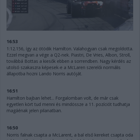
16:53
1:12.156, így az ötödik Hamilton. Valahogyan csak megoldotta.
Ezzel megvan a vége a Q2-nek. Piastri, De Vries, Albon, Stroll,
továbbá Bottas a kiesők ebben a sorrendben. Nagy kérdés az
utolsó szakaszra képesek-e a McLaren szerelői normális
állapotba hozni Lando Norris autóját.
16:51
Hamilton bajban lehet... Forgalomban volt, de már csak
egyetlen kört tud menni és mindössze a 11. pozíciót tudhatja
magáénak jelen pilanatban.
16:50
Norris falnak csapta a McLarent, a bal első kereket csapta oda