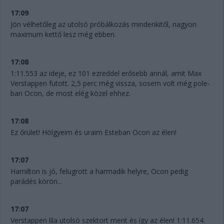
17:09
Jön vélhetőleg az utolsó próbálkozás mindenkitől, nagyon
maximum kettő lesz még ebben.
17:08
1:11.553 az ideje, ez 101 ezreddel erősebb annál, amit Max
Verstappen futott. 2,5 perc még vissza, sosem volt még pole-
ban Ocon, de most elég közel ehhez.
17:08
Ez őrület! Hölgyeim és uraim Esteban Ocon az élen!
17:07
Hamilton is jó, felugrott a harmadik helyre, Ocon pedig
parádés körön...
17:07
Verstappen lila utolsó szektort ment és így az élen! 1:11.654.