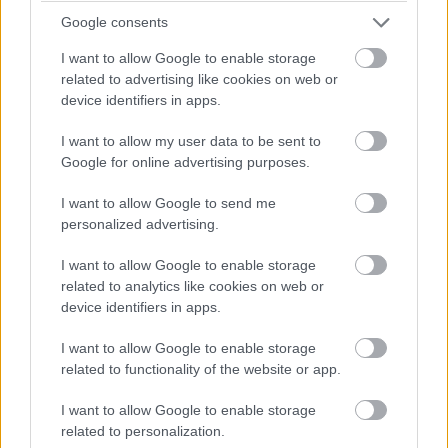
Google consents
I want to allow Google to enable storage
related to advertising like cookies on web or
device identifiers in apps.
16:19
I want to allow my user data to be sent to
Google for online advertising purposes.
Jön a folytatás! Hamilton és Sainz is vélhetően továbbmegy
majd innen, a Williams elég kakukktojás, mivel Albon nem volt
I want to allow Google to send me
rossz a szabadedzéseken.
personalized advertising.
I want to allow Google to enable storage
16:17
related to analytics like cookies on web or
Ahogyan gyorsulni fog a pálya és egyre jobban gumizódik,
device identifiers in apps.
bőven benne van, hogy Perez ideje nem lesz elég a Q2-be
jutásra, bár ha elegendő is lenne, akkor sem zárhatna a 15.
I want to allow Google to enable storage
helynél előrébb, hiszen megtörte az energiaitalos autót.
related to functionality of the website or app.
I want to allow Google to enable storage
16:16
related to personalization.
Fontos megjegyezni a szabadedzésekkel ellentétben az óra itt