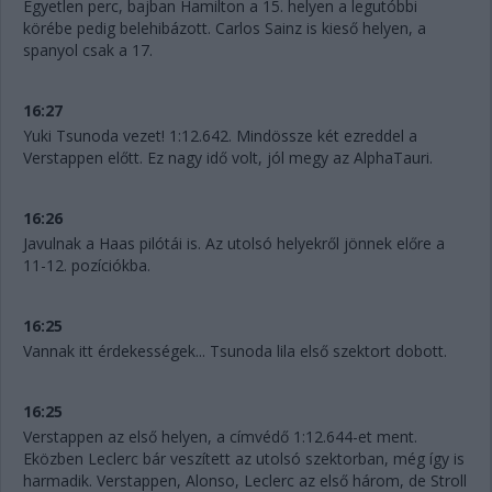
Egyetlen perc, bajban Hamilton a 15. helyen a legutóbbi
körébe pedig belehibázott. Carlos Sainz is kieső helyen, a
spanyol csak a 17.
16:27
Yuki Tsunoda vezet! 1:12.642. Mindössze két ezreddel a
Verstappen előtt. Ez nagy idő volt, jól megy az AlphaTauri.
16:26
Javulnak a Haas pilótái is. Az utolsó helyekről jönnek előre a
11-12. pozíciókba.
16:25
Vannak itt érdekességek... Tsunoda lila első szektort dobott.
16:25
Verstappen az első helyen, a címvédő 1:12.644-et ment.
Eközben Leclerc bár veszített az utolsó szektorban, még így is
harmadik. Verstappen, Alonso, Leclerc az első három, de Stroll