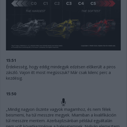
15:51
Érdekesség, hogy eddig mindegyik edzésen előkerült a piros
zászló. Vajon itt most megússzuk? Már csak kilenc perc a
kezdésig.
15:50
„Mindig nagyon őszinte vagyok magamhoz, és nem félek
beismerni, ha túl messzire megyek. Miamiban a kvalifikáción
túl messzire mentem. Azerbajdzsánban például egyáltalán
nem volt következménye a balesetemnek. Nyilván elemeztem