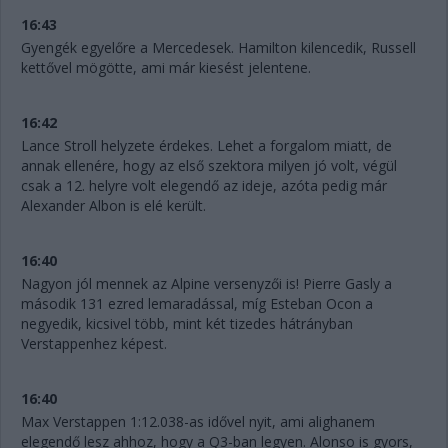
16:43
Gyengék egyelőre a Mercedesek. Hamilton kilencedik, Russell
kettővel mögötte, ami már kiesést jelentene.
16:42
Lance Stroll helyzete érdekes. Lehet a forgalom miatt, de
annak ellenére, hogy az első szektora milyen jó volt, végül
csak a 12. helyre volt elegendő az ideje, azóta pedig már
Alexander Albon is elé került.
16:40
Nagyon jól mennek az Alpine versenyzői is! Pierre Gasly a
második 131 ezred lemaradással, míg Esteban Ocon a
negyedik, kicsivel több, mint két tizedes hátrányban
Verstappenhez képest.
16:40
Max Verstappen 1:12.038-as idővel nyit, ami alighanem
elegendő lesz ahhoz, hogy a Q3-ban legyen. Alonso is gyors,