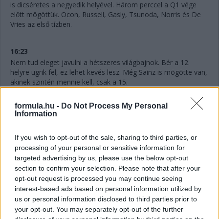
is dicséretes a negyedik helyével. Három perccel a Q1 vége
előtt mögöttük. Ocon, Russell, Gasly, Tsunoda, Norris és De
Vries az első tízben.
16:23
Nem tud eleget javulni a hétszeres világbajnok. Bér a 12.
helyre ugrik fel, ez lehet kevés lesz. Még Sainz is mögötte van,
akinek szintén mennie kell, csak a 15.
formula.hu -
Do Not Process My Personal
16:22
Information
Hat perc maradt vissza, Hamilton pedig megint kieső helyen,
ahogyan Perez is, ám a mexikóoi már biztosan nem javít. Az
If you wish to opt-out of the sale, sharing to third parties, or
idők javulásával szinte biztosan utolsó lesz majd. Nagy
processing of your personal or sensitive information for
tűzijáték várható itt!
targeted advertising by us, please use the below opt-out
section to confirm your selection. Please note that after your
16:21
opt-out request is processed you may continue seeing
Gyorsan változnak a dolgok! Alonso az élen 1:12.886-os
interest-based ads based on personal information utilized by
idővel, Ocon a második 133 ezredes lemaradással, de
us or personal information disclosed to third parties prior to
meglepetés Gasly harmadik, illetőleg De Vries hatodik helye is.
your opt-out. You may separately opt-out of the further