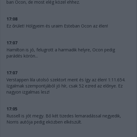
ban Ocon, de most elég közel ehhez.
17:08
Ez őrület! Hölgyeim és uraim Esteban Ocon az élen!
17:07
Hamilton is jó, felugrott a harmadik helyre, Ocon pedig
parádés körön...
17:07
Verstappen lila utolsó szektort ment és így az élen! 1:11.654.
Izgalmak szempontjából jó hír, csak 52 ezred az előnye. Ez
nagyon izgalmas lesz!
17:05
Russell is jót megy. Bő két tizedes lemaradással negyedik,
Norris autója pedig eközben elkészült.