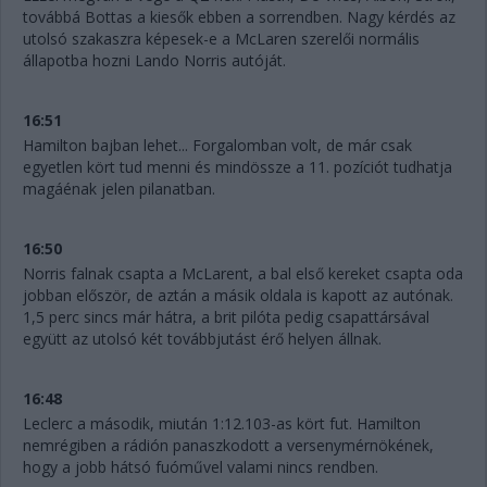
továbbá Bottas a kiesők ebben a sorrendben. Nagy kérdés az
utolsó szakaszra képesek-e a McLaren szerelői normális
állapotba hozni Lando Norris autóját.
16:51
Hamilton bajban lehet... Forgalomban volt, de már csak
egyetlen kört tud menni és mindössze a 11. pozíciót tudhatja
magáénak jelen pilanatban.
16:50
Norris falnak csapta a McLarent, a bal első kereket csapta oda
jobban először, de aztán a másik oldala is kapott az autónak.
1,5 perc sincs már hátra, a brit pilóta pedig csapattársával
együtt az utolsó két továbbjutást érő helyen állnak.
16:48
Leclerc a második, miután 1:12.103-as kört fut. Hamilton
nemrégiben a rádión panaszkodott a versenymérnökének,
hogy a jobb hátsó fuóművel valami nincs rendben.