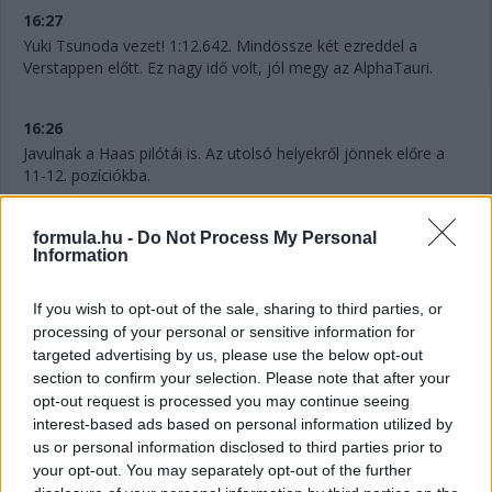
16:27
Yuki Tsunoda vezet! 1:12.642. Mindössze két ezreddel a
Verstappen előtt. Ez nagy idő volt, jól megy az AlphaTauri.
16:26
Javulnak a Haas pilótái is. Az utolsó helyekről jönnek előre a
11-12. pozíciókba.
16:25
formula.hu -
Do Not Process My Personal
Information
Vannak itt érdekességek... Tsunoda lila első szektort dobott.
If you wish to opt-out of the sale, sharing to third parties, or
16:25
processing of your personal or sensitive information for
Verstappen az első helyen, a címvédő 1:12.644-et ment.
targeted advertising by us, please use the below opt-out
Eközben Leclerc bár veszített az utolsó szektorban, még így is
section to confirm your selection. Please note that after your
harmadik. Verstappen, Alonso, Leclerc az első három, de Stroll
opt-out request is processed you may continue seeing
is dicséretes a negyedik helyével. Három perccel a Q1 vége
interest-based ads based on personal information utilized by
előtt mögöttük. Ocon, Russell, Gasly, Tsunoda, Norris és De
us or personal information disclosed to third parties prior to
Vries az első tízben.
your opt-out. You may separately opt-out of the further