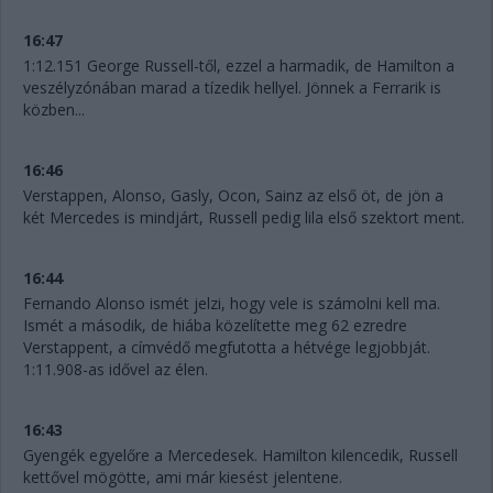
16:47
1:12.151 George Russell-től, ezzel a harmadik, de Hamilton a
veszélyzónában marad a tízedik hellyel. Jönnek a Ferrarik is
közben...
16:46
Verstappen, Alonso, Gasly, Ocon, Sainz az első öt, de jön a
két Mercedes is mindjárt, Russell pedig lila első szektort ment.
16:44
Fernando Alonso ismét jelzi, hogy vele is számolni kell ma.
Ismét a második, de hiába közelítette meg 62 ezredre
Verstappent, a címvédő megfutotta a hétvége legjobbját.
1:11.908-as idővel az élen.
16:43
Gyengék egyelőre a Mercedesek. Hamilton kilencedik, Russell
kettővel mögötte, ami már kiesést jelentene.