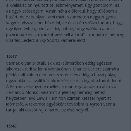
a kvalifikáción nyújtott teljesítményemet, úgy gondolom, ez
az egyik erősségem. Aztán néha előfordul, hogy túllépem a
határt, de ez is olyan, ami miatt szombaton nagyon gyors
vagyok. Vissza lehet húzódni, de őszintén szólva tudom, hogy
egy ilyen évben, mint az idei, ahhoz, hogy valóban a pole-
pozícióba kerülj, mindent bele kell adnod” – mondta el nemrég
Charles Leclerc a Sky Sports kamerái előtt.
15:47
Vannak olyan pilóták, akik az időmérőkön eddig egészen
sikeresek tudtak lenni Monacóban. Charles Leclerc számára
például általában nem volt szerencsés eddig a hazai pálya,
ugyanakkor a kvalifikációkon kétszer is a legjobb tudott lenni.
A Ferrari versenyzője mellett a már régóta pole-ra áhítozó
Fernando Alonso, valamint a jelenleg némileg nehéz
helyzetben lévő Lewis Hamilton szintén kétszer nyert itt
időmérőt. A rekordot egyébként továbbra is Ayrton Senna
tartja, aki ötször rajtolhatott az első helyről.
15:43