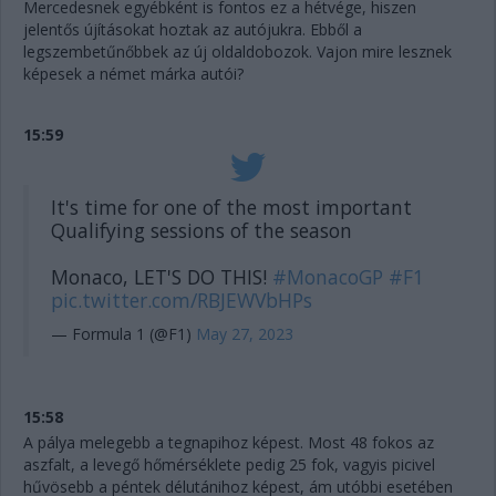
Mercedesnek egyébként is fontos ez a hétvége, hiszen
jelentős újításokat hoztak az autójukra. Ebből a
legszembetűnőbbek az új oldaldobozok. Vajon mire lesznek
képesek a német márka autói?
15:59
It's time for one of the most important
Qualifying sessions of the season
Monaco, LET'S DO THIS!
#MonacoGP
#F1
pic.twitter.com/RBJEWVbHPs
— Formula 1 (@F1)
May 27, 2023
15:58
A pálya melegebb a tegnapihoz képest. Most 48 fokos az
aszfalt, a levegő hőmérséklete pedig 25 fok, vagyis picivel
hűvösebb a péntek délutánihoz képest, ám utóbbi esetében