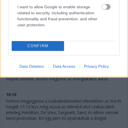
I want to allow Google to enable storage
16:19
related to security, including authentication
functionality and fraud prevention, and other
user protection.
Jön a folytatás! Hamilton és Sainz is vélhetően továbbmegy
majd innen, a Williams elég kakukktojás, mivel Albon nem volt
rossz a szabadedzéseken.
CONFIRM
16:17
Ahogyan gyorsulni fog a pálya és egyre jobban gumizódik,
Data Deletion
Data Access
Privacy Policy
bőven benne van, hogy Perez ideje nem lesz elég a Q2-be
jutásra, bár ha elegendő is lenne, akkor sem zárhatna a 15.
helynél előrébb, hiszen megtörte az energiaitalos autót.
16:16
Fontos megjegyezni a szabadedzésekkel ellentétben az óra itt
megáll. 11:12 lesz még vissza az időmérő első szakaszából.
Jelenleg Hamilton, De Vries, Sargeant, Sainz és Albon vannak
kieső pozícióban. Bő egy perc és újraindulnak a dolgok.