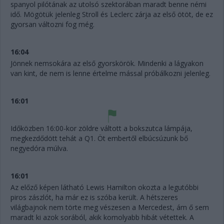
spanyol pilótának az utolsó szektorában maradt benne némi
idő. Mögötük jelenleg Stroll és Leclerc zárja az első ötöt, de ez
gyorsan változni fog még.
16:04
Jönnek nemsokára az első gyorskörök. Mindenki a lágyakon
van kint, de nem is lenne értelme mással próbálkozni jelenleg.
16:01
Időközben 16:00-kor zöldre váltott a bokszutca lámpája,
megkezdődött tehát a Q1. Öt embertől elbúcsúzunk bő
negyedóra múlva.
16:01
Az előző képen látható Lewis Hamilton okozta a legutóbbi
piros zászlót, ha már ez is szóba került. A hétszeres
világbajnok nem törte meg vészesen a Mercedest, ám ő sem
maradt ki azok sorából, akik komolyabb hibát vétettek. A