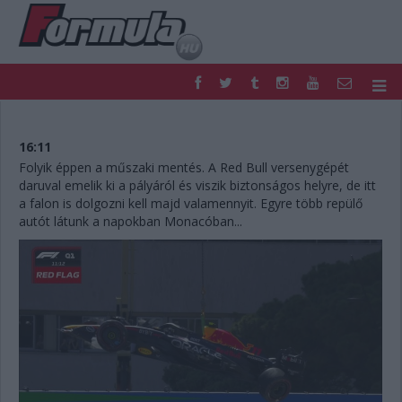
F1
PARC FERMÉ
FORMULA
MOTOR
16:11
NEMZETKÖZI
HAZAI
Folyik éppen a műszaki mentés. A Red Bull versenygépét
daruval emelik ki a pályáról és viszik biztonságos helyre, de itt
RETRO
EGYÉB
a falon is dolgozni kell majd valamennyit. Egyre több repülő
PODCAST
SHOP
autót látunk a napokban Monacóban...
LIVE
TIPPJÁTÉK
DIGITÁLIS MAGAZIN
PONTÁLLÁSOK
VERSENYNAPTÁRAK