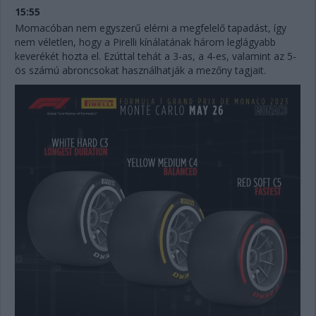
15:55
Momacóban nem egyszerű elérni a megfelelő tapadást, így
nem véletlen, hogy a Pirelli kínálatának három leglágyabb
keverékét hozta el. Ezúttal tehát a 3-as, a 4-es, valamint az 5-
ös számú abroncsokat használhatják a mezőny tagjait.