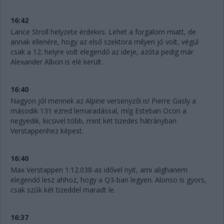
16:42
Lance Stroll helyzete érdekes. Lehet a forgalom miatt, de
annak ellenére, hogy az első szektora milyen jó volt, végül
csak a 12. helyre volt elegendő az ideje, azóta pedig már
Alexander Albon is elé került.
16:40
Nagyon jól mennek az Alpine versenyzői is! Pierre Gasly a
második 131 ezred lemaradással, míg Esteban Ocon a
negyedik, kicsivel több, mint két tizedes hátrányban
Verstappenhez képest.
16:40
Max Verstappen 1:12.038-as idővel nyit, ami alighanem
elegendő lesz ahhoz, hogy a Q3-ban legyen. Alonso is gyors,
csak szűk két tizeddel maradt le.
16:37