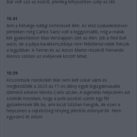
Bár volt szó az esőről, jelenleg kifejezetten szép az idő.
15:41
Ami a hétvége eddigi történéseit illeti. Az első szabadedzésen
pénteken még Carlos Sainz volt a leggyorsabb, míg a másik
két gyakorláston Max Verstappen zárt az élen. Jók a Red Bull
autói, de a pálya karakterisztikája nem feltétlenül nekik fekszik
a legjobban. A Ferrari és az Aston Martin részéről Fernando
Alonso szintén az esélyesek között lehet.
15:39
Köszöntünk mindenkit! Már nem kell sokat várni és
megkezdődik a 2023-as F1-es idény egyik legizgalmasabb
időmérő edzése Monte-Carlo utcáin. A legendás helyszínen azt
szokták mondani, hogy a pole-pozíció szinte egy fél
győzelemnek illik be, ami kicsit túlzóan hangzik, de ezen a
helyszínen a rajtelsőség tényleg jelentős előnnyel bír. Nem
egyszerű itt előzni.