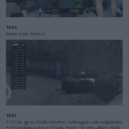
16:54
Norris esete fotón is.
16:53
1:12.156, így az ötödik Hamilton. Valahogyan csak megoldotta.
Ezzel megvan a vége a Q2-nek. Piastri, De Vries, Albon, Stroll,