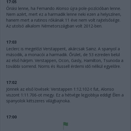
17:05
Óriási lenne, ha Fernando Alonso újra pole-pozícióban lenne.
Nem azért, mert ez a harmadik lenne neki ezen a helyszínen,
hanem mert a rutinos rókának 11 éve nem volt rajtelsősége.
Az utolsó alkalom Németországban volt 2012-ben.
17:03
Leclerc is megelőzi Verstappent, akárcsak Sainz. A spanyol a
második, a monacói a harmadik. Őrület, de 53 ezreden belül
az első hárpm. Verstappen, Ocon, Gasly, Hamilton, Tsunoda a
további sorrend. Norris és Russell érdemi idő nélkül egyelőre.
17:02
Jönnek az első lövések: Verstappen 1:12.102-t fut, Alonso
viszont 1:11.706-ot megy. Ez a hétvége legjobbja eddig! Élen a
spanyolok kétszeres világbajnoka.
17:00