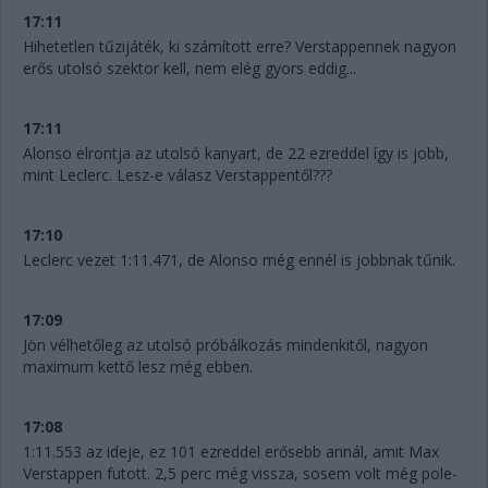
17:11
Hihetetlen tűzijáték, ki számított erre? Verstappennek nagyon
erős utolsó szektor kell, nem elég gyors eddig...
17:11
Alonso elrontja az utolsó kanyart, de 22 ezreddel így is jobb,
mint Leclerc. Lesz-e válasz Verstappentől???
17:10
Leclerc vezet 1:11.471, de Alonso még ennél is jobbnak tűnik.
17:09
Jön vélhetőleg az utolsó próbálkozás mindenkitől, nagyon
maximum kettő lesz még ebben.
17:08
1:11.553 az ideje, ez 101 ezreddel erősebb annál, amit Max
Verstappen futott. 2,5 perc még vissza, sosem volt még pole-