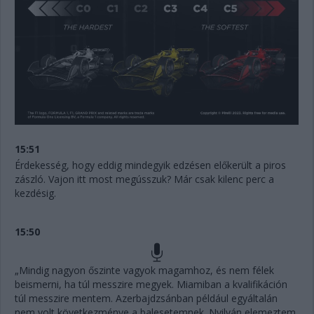
15:51
Érdekesség, hogy eddig mindegyik edzésen előkerült a piros
zászló. Vajon itt most megússzuk? Már csak kilenc perc a
kezdésig.
15:50
„Mindig nagyon őszinte vagyok magamhoz, és nem félek
beismerni, ha túl messzire megyek. Miamiban a kvalifikáción
túl messzire mentem. Azerbajdzsánban például egyáltalán
nem volt következménye a balesetemnek. Nyilván elemeztem