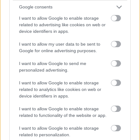
Google consents
16:20
I want to allow Google to enable storage
Ennyit a Williamsről... Alexander Albon az élre ugrik!
related to advertising like cookies on web or
device identifiers in apps.
16:19
I want to allow my user data to be sent to
Szomorúan sétál vissza Perez, hamarosan az újságírók
Google for online advertising purposes.
kérdéseire is válaszolni fog. Kollégánk is a helyszínen van, így
érdemes lesz majd figyelni a Formula.hu weboldalát az
I want to allow Google to send me
időmérőt követően is!
personalized advertising.
I want to allow Google to enable storage
related to analytics like cookies on web or
device identifiers in apps.
I want to allow Google to enable storage
related to functionality of the website or app.
I want to allow Google to enable storage
related to personalization.