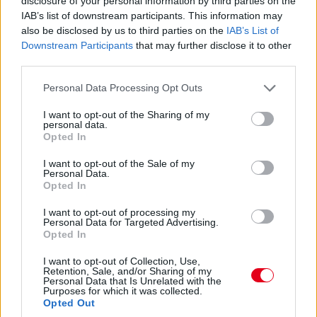
disclosure of your personal information by third parties on the
16:23
IAB’s list of downstream participants. This information may
also be disclosed by us to third parties on the
IAB’s List of
Nem tud eleget javulni a hétszeres világbajnok. Bér a 12.
Downstream Participants
that may further disclose it to other
helyre ugrik fel, ez lehet kevés lesz. Még Sainz is mögötte van,
akinek szintén mennie kell, csak a 15.
third parties.
Please note that this website/app uses one or more Google
Personal Data Processing Opt Outs
16:22
services and may gather and store information including but
not limited to your visit or usage behaviour. You may click to
I want to opt-out of the Sharing of my
Hat perc maradt vissza, Hamilton pedig megint kieső helyen,
personal data.
ahogyan Perez is, ám a mexikóoi már biztosan nem javít. Az
grant or deny consent to Google and its third-party tags to
Opted In
idők javulásával szinte biztosan utolsó lesz majd. Nagy
use your data for below specified purposes in below Google
tűzijáték várható itt!
consent section.
I want to opt-out of the Sale of my
Personal Data.
Opted In
16:21
I want to opt-out of processing my
Gyorsan változnak a dolgok! Alonso az élen 1:12.886-os
Personal Data for Targeted Advertising.
idővel, Ocon a második 133 ezredes lemaradással, de
Opted In
meglepetés Gasly harmadik, illetőleg De Vries hatodik helye is.
I want to opt-out of Collection, Use,
Retention, Sale, and/or Sharing of my
16:21
Personal Data that Is Unrelated with the
Purposes for which it was collected.
A brit-thai versenyzőtől gyorsan elveszik az első pozíciót.
Opted Out
Egyelőre Verstappen és Russell került elé.