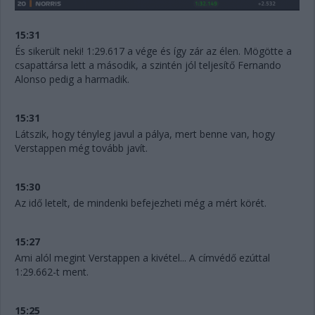
15:31
És sikerült neki! 1:29.617 a vége és így zár az élen. Mögötte a
csapattársa lett a második, a szintén jól teljesítő Fernando
Alonso pedig a harmadik.
15:31
Látszik, hogy tényleg javul a pálya, mert benne van, hogy
Verstappen még tovább javít.
15:30
Az idő letelt, de mindenki befejezheti még a mért körét.
15:27
Ami alól megint Verstappen a kivétel... A címvédő ezúttal
1:29.662-t ment.
15:25