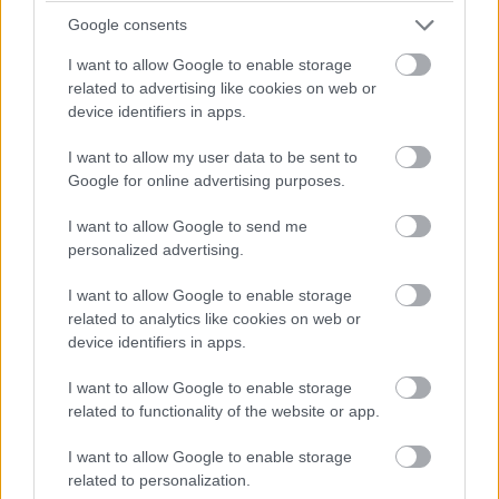
Google consents
Időközben bő egy perce zöldre váltott a bokszutca lámpája,
I want to allow Google to enable storage
néhányan pedig máris a pályára hajtottak. Nem mindenkinek
related to advertising like cookies on web or
sikerült ez jól elsőre. Sergio Pereznek a szerelői segítségére
device identifiers in apps.
volt szüksége, mert alig tudott kikanyarodni a garázsból.
I want to allow my user data to be sent to
Google for online advertising purposes.
14:31
I want to allow Google to send me
26 fok van jelenleg a helyszínen, az aszfalt pedig 45 fokos.
personalized advertising.
Ezek nem éppen azok a körülmények, amikkel majd a főbb
események során szembesülnek a mezőny tagjai, ilyen
I want to allow Google to enable storage
szempontból a második edzés mérvadóbb lesz, de ez nem
related to analytics like cookies on web or
jelenti azt, hogy az FP1 felesleges lenne. A pályán tettek
device identifiers in apps.
néhány módosítást azért, hogy a kanyarok jobban beláthatók
legyenek és ezáltal biztonságosabbak, miközben a szokásos
I want to allow Google to enable storage
procedúrákat is végre kell hajtani. A versenyzőknek meg kell
related to functionality of the website or app.
találniuk a legjobb referenciapontokat, ráadásul a korábban
már említett újításokat is pályára kell vinni. Ez inkább egy teszt
I want to allow Google to enable storage
lesz.
related to personalization.