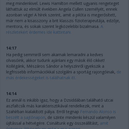
meg mindenkivel. Lewis Hamilton mellett ugyanis rengeteget
láthattuk az elmúlt években Angela Cullen személyét, ennek
azonban vége! A hírek szerint, amit a pilóta is megerősített,
már nem a kisasszony a brit klasszis fizioterapeutája, edzője,
mentora, és sokak szerint legközelebbi bizalmasa.
A
részletekért érdemes ide kattintani.
14:17
Ha pedig semmiről sem akarnak lemaradni a kedves
olvasóink, akkor tudunk ajánlani egy másik élő cikket!
Kollégánk, Mészáros Sándor a helyszínről igyekszik a
legfrissebb információkkal szolgálni a sportág rajongóinak,
de
más érdekességeket is találhatnak itt.
14:14
Ez annál is inkább igaz, hogy a Dzsiddában található utcai
aszfaltcsík más karakterisztikával rendelkezik, mint a
Szahírban kialakított pálya. Erről tegnap
Fernando Alonso is
beszélt a sajtónapon
, de szinte mindenki készül valamilyen
újítással a hétvégére. Csináltunk egy összeállítást,
amit
érdemes átböngészni még a mai napon.