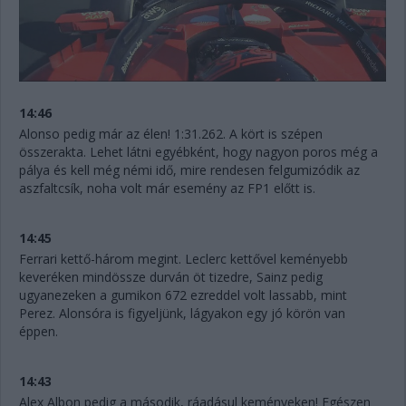
14:46
Alonso pedig már az élen! 1:31.262. A kört is szépen
összerakta. Lehet látni egyébként, hogy nagyon poros még a
pálya és kell még némi idő, mire rendesen felgumizódik az
aszfaltcsík, noha volt már esemény az FP1 előtt is.
14:45
Ferrari kettő-három megint. Leclerc kettővel keményebb
keveréken mindössze durván öt tizedre, Sainz pedig
ugyanezeken a gumikon 672 ezreddel volt lassabb, mint
Perez. Alonsóra is figyeljünk, lágyakon egy jó körön van
éppen.
14:43
Alex Albon pedig a második, ráadásul keményeken! Egészen