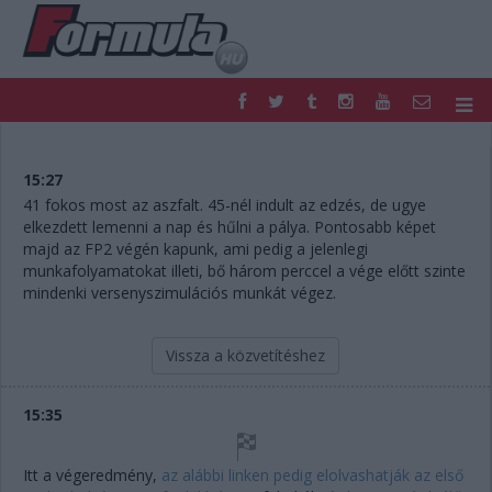
F1
PARC FERMÉ
FORMULA
MOTOR
15:27
NEMZETKÖZI
HAZAI
41 fokos most az aszfalt. 45-nél indult az edzés, de ugye
elkezdett lemenni a nap és hűlni a pálya. Pontosabb képet
RETRO
EGYÉB
majd az FP2 végén kapunk, ami pedig a jelenlegi
PODCAST
SHOP
munkafolyamatokat illeti, bő három perccel a vége előtt szinte
LIVE
TIPPJÁTÉK
mindenki versenyszimulációs munkát végez.
DIGITÁLIS MAGAZIN
PONTÁLLÁSOK
VERSENYNAPTÁRAK
Vissza a közvetítéshez
15:35
Itt a végeredmény,
az alábbi linken pedig elolvashatják az első