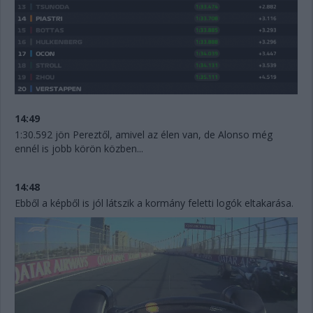
14:49
1:30.592 jön Pereztől, amivel az élen van, de Alonso még
ennél is jobb körön közben...
14:48
Ebből a képből is jól látszik a kormány feletti logók eltakarása.