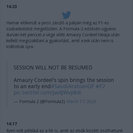
14:23
Hamar előkerült a piros zászló a pályán még az F1-es
szabadedzést megelőzően. A Formula-2 edzésén ugyanis
durván két perccel a vége előtt Amaury Cordeel hibája után
kellett megszakítani a gyakorlást, amit ezek után nem is
indítottak újra.
SESSION WILL NOT BE RESUMED
Amaury Cordeel's spin brings the session
to an early end
#SaudiArabianGP
#F2
pic.twitter.com/jwdJWvp84i
— Formula 2 (@Formula2)
March 17, 2023
14:17
Ilyen volt például az a hír is, amit az elsők között oszthattunk