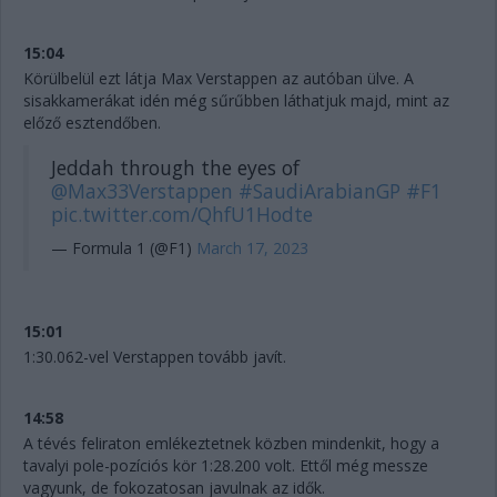
15:04
Körülbelül ezt látja Max Verstappen az autóban ülve. A
sisakkamerákat idén még sűrűbben láthatjuk majd, mint az
előző esztendőben.
Jeddah through the eyes of
@Max33Verstappen
#SaudiArabianGP
#F1
pic.twitter.com/QhfU1Hodte
— Formula 1 (@F1)
March 17, 2023
15:01
1:30.062-vel Verstappen tovább javít.
14:58
A tévés feliraton emlékeztetnek közben mindenkit, hogy a
tavalyi pole-pozíciós kör 1:28.200 volt. Ettől még messze
vagyunk, de fokozatosan javulnak az idők.