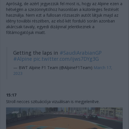
Apróság, de azért jegyezzük fel most is, hogy az Alpine ezen a
hétvégén a szezonnyitóhoz hasonlóan a különleges festését
használja. Nem ezt a fullosan rózsaszín autót látjuk majd az
idény további részében, az első két forduló során azonban
akárcsak tavaly, egyedi dizájnnal jelentkeznek a
főtámogatójuk miatt.
Getting the laps in
#SaudiArabianGP
#Alpine
pic.twitter.com/ijws7DYg3G
— BWT Alpine F1 Team (@AlpineF1Team)
March 17,
2023
15:17
Stroll necces szituációja vizuálisan is megjelenítve.