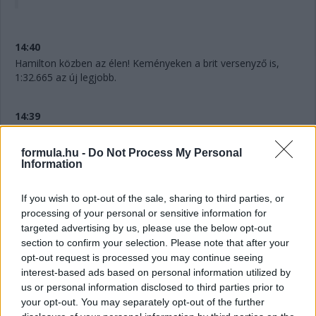
14:40
Hamilton közben az élen! Keményeken a brit versenyző is,
1:32.665 az új legjobb.
14:39
Leclerc közben javít. Már csak 155 ezredre a mexikóitól.
Érdekesség egyébként, ami Ferrari T-kameráiból jól látszik: a
formula.hu -
Do Not Process My Personal
csapatot ugyan egy sörmárka alkoholmentes termékét
Information
reklámozza, az autót tetején lévő logót félig letakarták.
If you wish to opt-out of the sale, sharing to third parties, or
14:38
processing of your personal or sensitive information for
targeted advertising by us, please use the below opt-out
A rend kedvéért szögezzük le: Alonso is lágyakon van, míg a
section to confirm your selection. Please note that after your
két Ferrari keményeken.
opt-out request is processed you may continue seeing
interest-based ads based on personal information utilized by
14:37
us or personal information disclosed to third parties prior to
Előrébb ugrik Leclerc is. Mindössze kilenc ezreddel kerül a
your opt-out. You may separately opt-out of the further
csapattársa elé. Mostmár a monacói a második, de jön