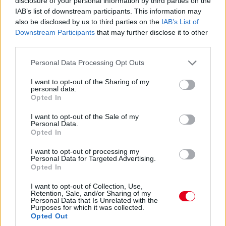
disclosure of your personal information by third parties on the
Alonso is egy friss próbálkozással.
IAB’s list of downstream participants. This information may
also be disclosed by us to third parties on the
IAB’s List of
Downstream Participants
that may further disclose it to other
14:36
third parties.
Záporoznak a köridők és még fognak is. Sainz négy tizedes
hátrányban, viszont kemény keveréken jött be a második
Please note that this website/app uses one or more Google
Personal Data Processing Opt Outs
helyre, a közepeseken Norris és Sargeant követi a harmadik-
services and may gather and store information including but
negyedik helyen.
not limited to your visit or usage behaviour. You may click to
I want to opt-out of the Sharing of my
personal data.
grant or deny consent to Google and its third-party tags to
Opted In
use your data for below specified purposes in below Google
14:35
consent section.
És máris az élen az egyik Red Bull! Sergio Perez 1:32.969-es
I want to opt-out of the Sale of my
Personal Data.
idővel került az első helyre a lágy abroncsokon. Nem volt
Opted In
tökéletes kör és az idő is lesz még jobb a folytatásban.
I want to opt-out of processing my
Personal Data for Targeted Advertising.
14:33
Opted In
Jelenleg csak Albon, Verstappen, Alonso, Stroll és Russell
tartózkodik a bokszban. Mindenki más már megkezdte a
I want to opt-out of Collection, Use,
Retention, Sale, and/or Sharing of my
munkát.
Personal Data that Is Unrelated with the
Purposes for which it was collected.
Opted Out
14:32