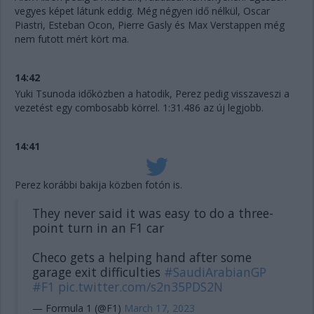
vegyes képet látunk eddig. Még négyen idő nélkül, Oscar
Piastri, Esteban Ocon, Pierre Gasly és Max Verstappen még
nem futott mért kört ma.
14:42
Yuki Tsunoda időközben a hatodik, Perez pedig visszaveszi a
vezetést egy combosabb körrel. 1:31.486 az új legjobb.
14:41
Perez korábbi bakija közben fotón is.
They never said it was easy to do a three-
point turn in an F1 car
Checo gets a helping hand after some
garage exit difficulties
#SaudiArabianGP
#F1
pic.twitter.com/s2n35PDS2N
— Formula 1 (@F1)
March 17, 2023