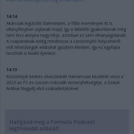
14:14
Akárcsak legutóbb Bahreinben, a főbb események itt is
villanyfényben zajlanak majd, így a délelőtti gyakorlásnak még
nem lesz annyira nagy tétje, azonban ez sem elhanyagolandó.
A csapatoknak eddig mindössze a szezonnyitó helyszínéről
volt lehetőségük adatokat gyűjteni élesben, így ez egyfajta
tesztnek is kiváló ilyenkor.
14:13
Köszöntjük kedves olvasóinkat! Hamarosan kezdetét veszi a
2023-as F1-es szezon második versenyhétvégéje, a Szaúd-
Arábiai Nagydíj első szabadedzésével.
Hallgasd meg a Formula Podcast
legfrissebb adását!