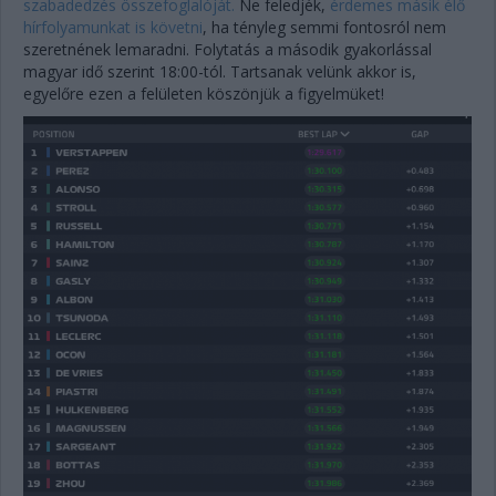
szabadedzés összefoglalóját.
Ne feledjék,
érdemes másik élő
hírfolyamunkat is követni
, ha tényleg semmi fontosról nem
szeretnének lemaradni. Folytatás a második gyakorlással
magyar idő szerint 18:00-tól. Tartsanak velünk akkor is,
egyelőre ezen a felületen köszönjük a figyelmüket!