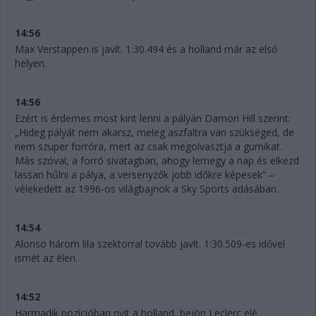
14:56
Max Verstappen is javít. 1:30.494 és a holland már az első
helyen.
14:56
Ezért is érdemes most kint lenni a pályán Damon Hill szerint:
„Hideg pályát nem akarsz, meleg aszfaltra van szükséged, de
nem szuper forróra, mert az csak megolvasztja a gumikat.
Más szóval, a forró sivatagban, ahogy lemegy a nap és elkezd
lassan hűlni a pálya, a versenyzők jobb időkre képesek” –
vélekedett az 1996-os világbajnok a Sky Sports adásában.
14:54
Alonso három lila szektorral tovább javít. 1:30.509-es idővel
ismét az élen.
14:52
Harmadik pozícióban nyit a holland, bejön Leclerc elé.