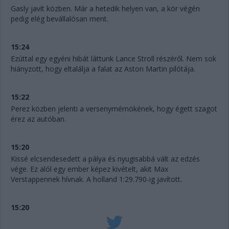
Gasly javít közben. Már a hetedik helyen van, a kör végén
pedig elég bevállalósan ment.
15:24
Ezúttal egy egyéni hibát láttunk Lance Stroll részéről. Nem sok
hiányzott, hogy eltalálja a falat az Aston Martin pilótája.
15:22
Perez közben jelenti a versenymérnökének, hogy égett szagot
érez az autóban.
15:20
Kissé elcsendesedett a pálya és nyugisabbá vált az edzés
vége. Ez alól egy ember képez kivételt, akit Max
Verstappennek hívnak. A holland 1:29.790-ig javított.
15:20