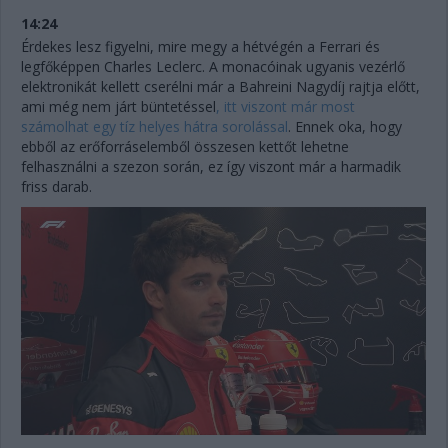
14:24
Érdekes lesz figyelni, mire megy a hétvégén a Ferrari és
legfőképpen Charles Leclerc. A monacóinak ugyanis vezérlő
elektronikát kellett cserélni már a Bahreini Nagydíj rajtja előtt,
ami még nem járt büntetéssel
, itt viszont már most
számolhat egy tíz helyes hátra sorolással
. Ennek oka, hogy
ebből az erőforráselemből összesen kettőt lehetne
felhasználni a szezon során, ez így viszont már a harmadik
friss darab.