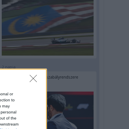
2 napja
Ilyen lehet a jövő F1-es szabályrendszere
Domenicali szerint
sonal or
ection to
ou may
 personal
out of the
 downstream