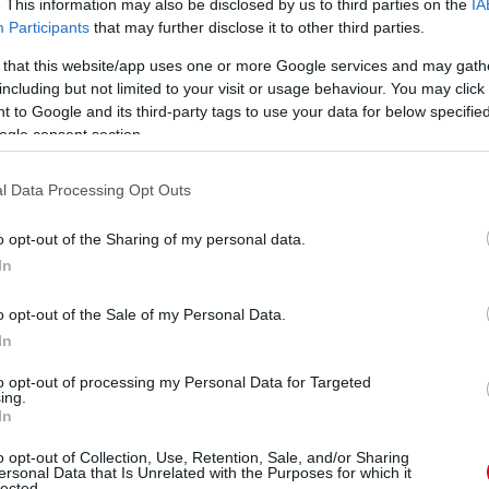
. This information may also be disclosed by us to third parties on the
IA
90-ig javított.
Participants
that may further disclose it to other third parties.
 that this website/app uses one or more Google services and may gath
elenítve.
including but not limited to your visit or usage behaviour. You may click 
 to Google and its third-party tags to use your data for below specifi
ogle consent section.
l Data Processing Opt Outs
o opt-out of the Sharing of my personal data.
In
o opt-out of the Sale of my Personal Data.
In
to opt-out of processing my Personal Data for Targeted
ing.
In
o opt-out of Collection, Use, Retention, Sale, and/or Sharing
ersonal Data that Is Unrelated with the Purposes for which it
lected.