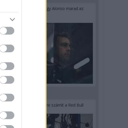
Newey biztos benne, hogy Alonso marad az
Aston Martinnál
3 napja
Lassuló fejlesztési ütemre számít a Red Bull