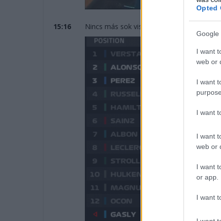
Opted 
15:16
Nincs más sok vissza. 14 perccel a leintés e
Google 
I want t
web or d
I want t
purpose
I want 
I want t
web or d
I want t
or app.
I want t
I want t