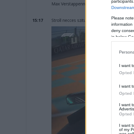
participants
Max Verstappennek hívnak. A holland 1:29.7
Downstream 
Please note
15:17
Stroll necces szituációja vizuálisan is megj
information 
deny consent
in below Go
Persona
I want t
Opted 
I want t
Opted 
I want 
Advertis
Opted 
I want t
of my P
was col