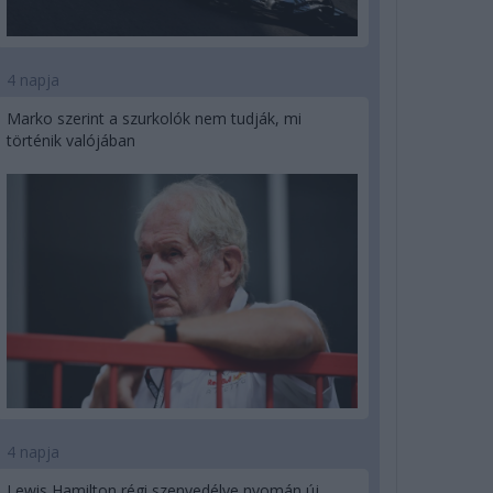
4 napja
Marko szerint a szurkolók nem tudják, mi
történik valójában
4 napja
Lewis Hamilton régi szenvedélye nyomán új