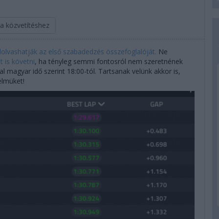
 a közvetítéshez
elolvashatják az első szabadedzés összefoglalóját.
Ne
 is követni
, ha tényleg semmi fontosról nem szeretnének
l magyar idő szerint 18:00-tól. Tartsanak velünk akkor is,
yelmüket!