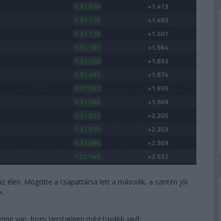
 az élen. Mögötte a csapattársa lett a második, a szintén jól
k.
 benne van, hogy Verstappen még tovább javít.