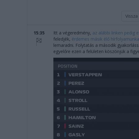
Vissza
15:35
Itt a végeredmény,
az alábbi linken pedig 
feledjék,
érdemes másik élő hírfolyamunkat
lemaradni. Folytatás a második gyakorlássa
egyelőre ezen a felületen köszönjük a fig