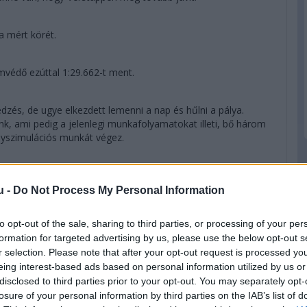
 a mért körét.
címvédő ezúttal 1:29.662-t ment.
edzés, de ugye elkezdett lemenni a nap és hűlni a pálya.
, ami pedig a jelenlegi munkafolyamatokat illeti, bő három
enyszimulációs munkát végez.
an, a kör végén pedig elég bevállalósan ment.
u -
Do Not Process My Personal Information
ll részéről. Nem sok hiányzott, hogy eltalálja a falat az Aston
to opt-out of the sale, sharing to third parties, or processing of your per
formation for targeted advertising by us, please use the below opt-out s
r selection. Please note that after your opt-out request is processed y
, hogy égett szagot érez az autóban.
eing interest-based ads based on personal information utilized by us or
disclosed to third parties prior to your opt-out. You may separately opt-
losure of your personal information by third parties on the IAB’s list of
 vált az edzés vége. Ez alól egy ember képez kivételt, akit