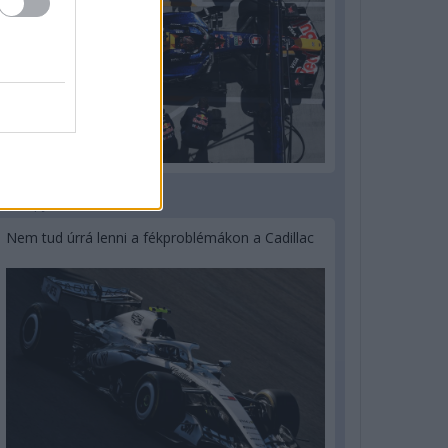
3 napja
Nem tud úrrá lenni a fékproblémákon a Cadillac