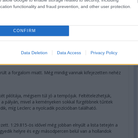
cation functionality and fraud prevention, and other user protection.
CONFIRM
Data Deletion
Data Access
Privacy Policy
erült a forgalom miatt. Még mindig vannak kifejezetten nehéz
két pilótája, mégsem túl jó a tempójuk. Feltételezhetjük,
 a pályán, mivel a keményeken sokkal fürgébbnek tűntek
dik, míg Leclerc a nyolcadik pozícióban található.
ett. 1:29.815-ös idővel még jobban elnyúlt a lista tetején a
negyedik helyre és egy másodpercen belül van a hollandok