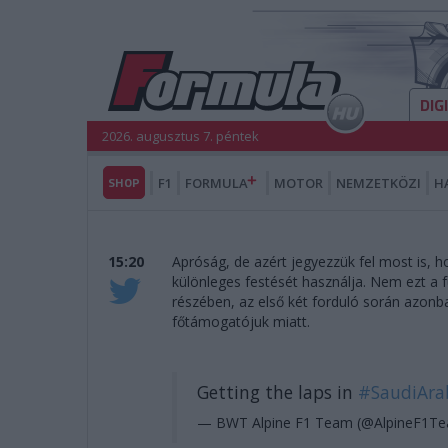
DIG
2026. augusztus 7. péntek
SHOP
F1
FORMULA
MOTOR
NEMZETKÖZI
H
15:20
Apróság, de azért jegyezzük fel most is, 
különleges festését használja. Nem ezt a f
részében, az első két forduló során azonba
főtámogatójuk miatt.
Getting the laps in
#SaudiAra
— BWT Alpine F1 Team (@AlpineF1T