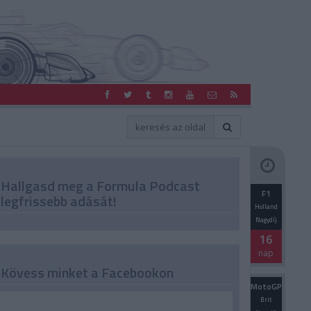
Hallgasd meg a Formula Podcast
F1
legfrissebb adását!
Holland
Nagydíj
16
nap
Kövess minket a Facebookon
MotoGP
Brit