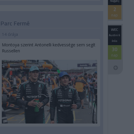
Nagydíj
2
nap
Parc Fermé
WEC
14 órája
Austini 6
órás
Montoya szerint Antonelli kedvessége sem segít
30
Russellen
nap