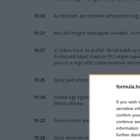
15:30
Az idő letelt, de mindenki befejezheti még
15:27
Ami alól megint Verstappen a kivétel... A 
15:27
41 fokos most az aszfalt. 45-nél indult az 
Pontosabb képet majd az FP2 végén kapunk
perccel a vége előtt szinte mindenki vers
15:25
Gasly javít közben. Már a hetedik helyen v
formula.h
15:24
Ezúttal egy egyéni hibát láttunk Lance Stro
If you wish 
Martin pilótája.
sensitive in
confirm you
15:22
Perez közben jelenti a versenymérnökének
continue se
information 
further disc
15:20
Kissé elcsendesedett a pálya és nyugisabbá