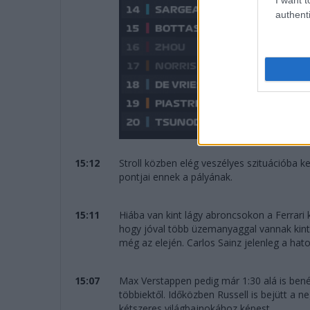
authenti
15:12
Stroll közben elég veszélyes szituációba k
pontjai ennek a pályának.
15:11
Hiába van kint lágy abroncsokon a Ferrari 
hogy jóval több üzemanyaggal vannak kint
még az elején. Carlos Sainz jelenleg a hato
15:07
Max Verstappen pedig már 1:30 alá is benéz
többiektől. Időközben Russell is bejütt a 
kétszeres világbajnokához képest.