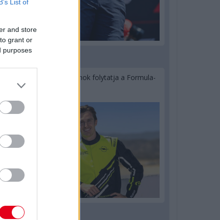
B’s List of
er and store
to grant or
ed purposes
2 napja
Újabb korábbi F2-es bajnok folytatja a Formula-
E-ben
2 napja