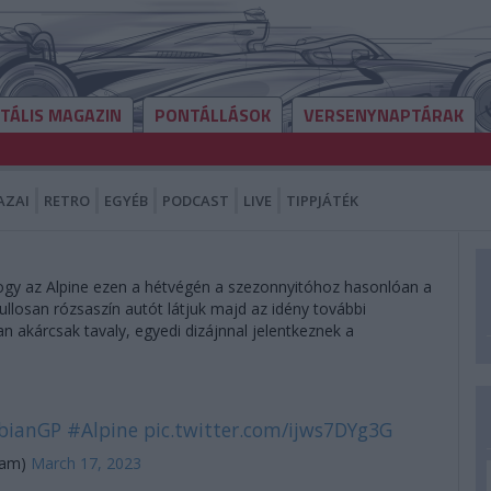
ITÁLIS MAGAZIN
PONTÁLLÁSOK
VERSENYNAPTÁRAK
AZAI
RETRO
EGYÉB
PODCAST
LIVE
TIPPJÁTÉK
hogy az Alpine ezen a hétvégén a szezonnyitóhoz hasonlóan a
ullosan rózsaszín autót látjuk majd az idény további
n akárcsak tavaly, egyedi dizájnnal jelentkeznek a
bianGP
#Alpine
pic.twitter.com/ijws7DYg3G
eam)
March 17, 2023