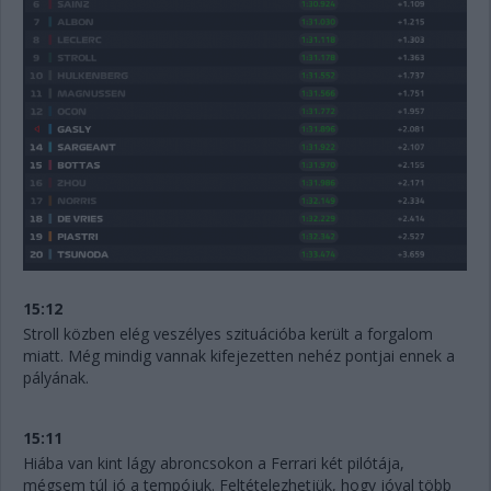
15:12
Stroll közben elég veszélyes szituációba került a forgalom
miatt. Még mindig vannak kifejezetten nehéz pontjai ennek a
pályának.
15:11
Hiába van kint lágy abroncsokon a Ferrari két pilótája,
mégsem túl jó a tempójuk. Feltételezhetjük, hogy jóval több