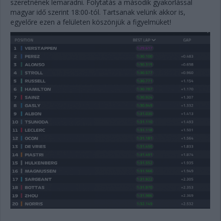
szeretnének lemaradni. Folytatás a második gyakorlással
magyar idő szerint 18:00-tól. Tartsanak velünk akkor is,
egyelőre ezen a felületen köszönjük a figyelmüket!