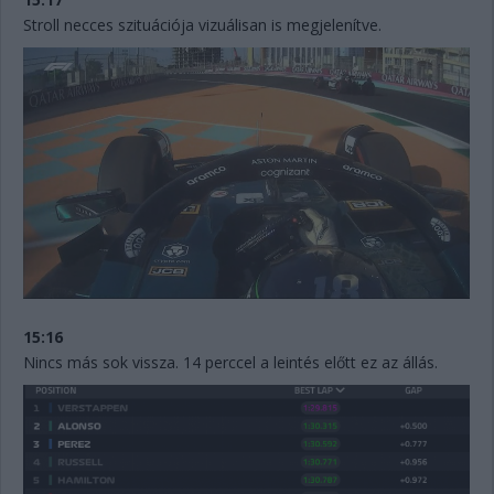
Stroll necces szituációja vizuálisan is megjelenítve.
15:16
Nincs más sok vissza. 14 perccel a leintés előtt ez az állás.