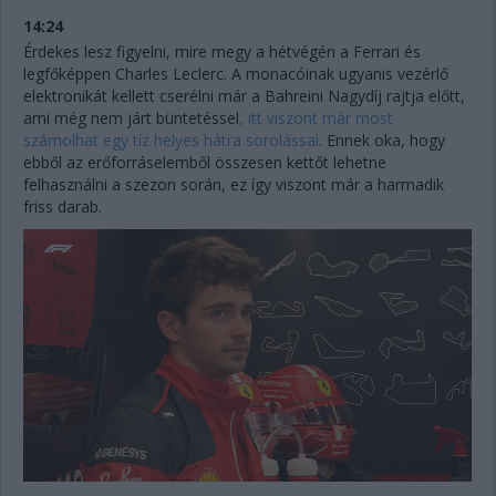
14:24
Érdekes lesz figyelni, mire megy a hétvégén a Ferrari és
legfőképpen Charles Leclerc. A monacóinak ugyanis vezérlő
elektronikát kellett cserélni már a Bahreini Nagydíj rajtja előtt,
ami még nem járt büntetéssel
, itt viszont már most
számolhat egy tíz helyes hátra sorolással
. Ennek oka, hogy
ebből az erőforráselemből összesen kettőt lehetne
felhasználni a szezon során, ez így viszont már a harmadik
friss darab.