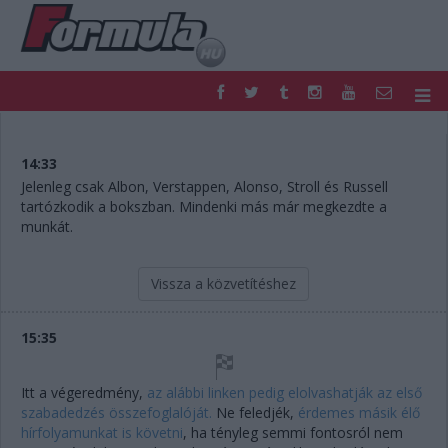
F1
PARC FERMÉ
FORMULA
MOTOR
14:33
NEMZETKÖZI
HAZAI
Jelenleg csak Albon, Verstappen, Alonso, Stroll és Russell
tartózkodik a bokszban. Mindenki más már megkezdte a
RETRO
EGYÉB
munkát.
PODCAST
SHOP
LIVE
TIPPJÁTÉK
DIGITÁLIS MAGAZIN
PONTÁLLÁSOK
Vissza a közvetítéshez
VERSENYNAPTÁRAK
15:35
Itt a végeredmény,
az alábbi linken pedig elolvashatják az első
szabadedzés összefoglalóját.
Ne feledjék,
érdemes másik élő
hírfolyamunkat is követni
, ha tényleg semmi fontosról nem