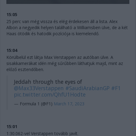
15:05
25 perc van még vissza és elég érdekesen áll a lista. Alex
Albon a negyedik helyen található a Williamsben ülve, de a két
Haas ötödik és hatodik pozíciója is kiemelendő.
15:04
Körülbelül ezt látja Max Verstappen az autóban ülve. A
sisakkamerákat idén még sűrűbben láthatjuk majd, mint az
előző esztendőben.
Jeddah through the eyes of
@Max33Verstappen
#SaudiArabianGP
#F1
pic.twitter.com/QhfU1Hodte
— Formula 1 (@F1)
March 17, 2023
15:01
1:30.062-vel Verstappen tovább javít.