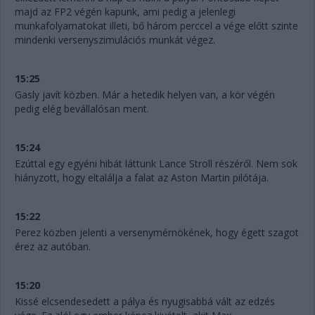
majd az FP2 végén kapunk, ami pedig a jelenlegi
munkafolyamatokat illeti, bő három perccel a vége előtt szinte
mindenki versenyszimulációs munkát végez.
15:25
Gasly javít közben. Már a hetedik helyen van, a kör végén
pedig elég bevállalósan ment.
15:24
Ezúttal egy egyéni hibát láttunk Lance Stroll részéről. Nem sok
hiányzott, hogy eltalálja a falat az Aston Martin pilótája.
15:22
Perez közben jelenti a versenymérnökének, hogy égett szagot
érez az autóban.
15:20
Kissé elcsendesedett a pálya és nyugisabbá vált az edzés