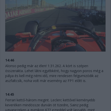
14:46
Alonso pedig már az élen! 1:31.262. A kört is szépen
összerakta. Lehet látni egyébként, hogy nagyon poros még a
pálya és kell még némi idő, mire rendesen felgumizódik az
aszfaltcsík, noha volt már esemény az FP1 előtt is.
14:45
Ferrari kettő-három megint. Leclerc kettővel keményebb
keveréken mindössze durván öt tizedre, Sainz pedig
ugyanezeken a gumikon 672 ezreddel volt lassabb, mint