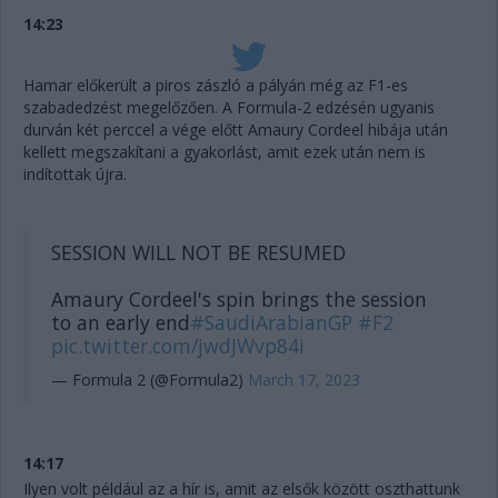
14:23
Hamar előkerült a piros zászló a pályán még az F1-es
szabadedzést megelőzően. A Formula-2 edzésén ugyanis
durván két perccel a vége előtt Amaury Cordeel hibája után
kellett megszakítani a gyakorlást, amit ezek után nem is
indítottak újra.
SESSION WILL NOT BE RESUMED
Amaury Cordeel's spin brings the session
to an early end
#SaudiArabianGP
#F2
pic.twitter.com/jwdJWvp84i
— Formula 2 (@Formula2)
March 17, 2023
14:17
Ilyen volt például az a hír is, amit az elsők között oszthattunk