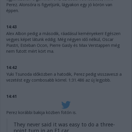
Perez. Alonsóra is figyeljünk, lágyakon egy jó körön van
éppen.
14:43
Alex Albon pedig a második, ráadásul keményeken! Egészen
vegyes képet látunk eddig. Még négyen idő nélkül, Oscar
Piastri, Esteban Ocon, Pierre Gasly és Max Verstappen még
nem futott mért kört ma.
14:42
Yuki Tsunoda időközben a hatodik, Perez pedig visszaveszi a
vezetést egy combosabb körrel. 1:31.486 az új legjobb.
14:41
Perez korábbi bakija közben fotón is.
They never said it was easy to do a three-
point turn in an F1 car