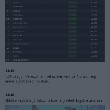
14:49
1:30.592 jön Pereztől, amivel az élen van, de Alonso még
ennél is jobb körön közben...
14:48
Ebből a képből is jól látszik a kormány feletti logók eltakarása.