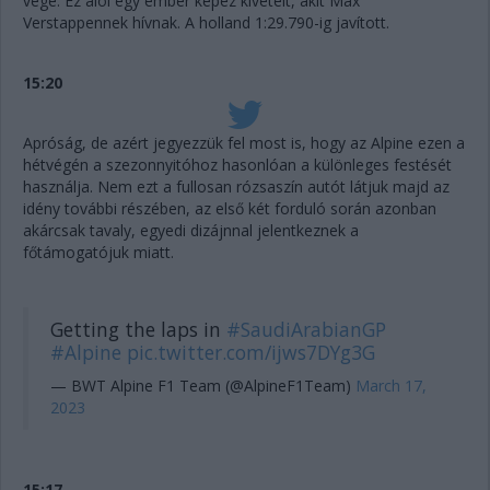
vége. Ez alól egy ember képez kivételt, akit Max
Verstappennek hívnak. A holland 1:29.790-ig javított.
15:20
Apróság, de azért jegyezzük fel most is, hogy az Alpine ezen a
hétvégén a szezonnyitóhoz hasonlóan a különleges festését
használja. Nem ezt a fullosan rózsaszín autót látjuk majd az
idény további részében, az első két forduló során azonban
akárcsak tavaly, egyedi dizájnnal jelentkeznek a
főtámogatójuk miatt.
Getting the laps in
#SaudiArabianGP
#Alpine
pic.twitter.com/ijws7DYg3G
— BWT Alpine F1 Team (@AlpineF1Team)
March 17,
2023
15:17