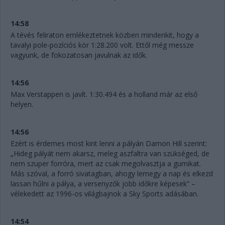
14:58
A tévés feliraton emlékeztetnek közben mindenkit, hogy a
tavalyi pole-pozíciós kör 1:28.200 volt. Ettől még messze
vagyunk, de fokozatosan javulnak az idők.
14:56
Max Verstappen is javít. 1:30.494 és a holland már az első
helyen.
14:56
Ezért is érdemes most kint lenni a pályán Damon Hill szerint:
„Hideg pályát nem akarsz, meleg aszfaltra van szükséged, de
nem szuper forróra, mert az csak megolvasztja a gumikat.
Más szóval, a forró sivatagban, ahogy lemegy a nap és elkezd
lassan hűlni a pálya, a versenyzők jobb időkre képesek” –
vélekedett az 1996-os világbajnok a Sky Sports adásában.
14:54