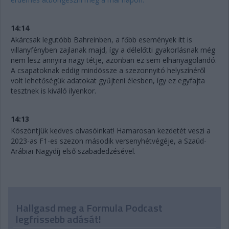
14:14
Akárcsak legutóbb Bahreinben, a főbb események itt is
villanyfényben zajlanak majd, így a délelőtti gyakorlásnak még
nem lesz annyira nagy tétje, azonban ez sem elhanyagolandó.
A csapatoknak eddig mindössze a szezonnyitó helyszínéről
volt lehetőségük adatokat gyűjteni élesben, így ez egyfajta
tesztnek is kiváló ilyenkor.
14:13
Köszöntjük kedves olvasóinkat! Hamarosan kezdetét veszi a
2023-as F1-es szezon második versenyhétvégéje, a Szaúd-
Arábiai Nagydíj első szabadedzésével.
Hallgasd meg a Formula Podcast
legfrissebb adását!