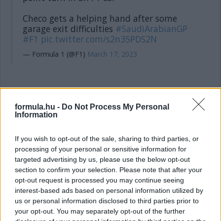
Checo gets a helping hand after some
garage exit difficulties
#SaudiArabianGP
#F1
pic.twitter.com/s2n35PDS2N
— Formula 1 (@F1)
March 17, 2023
14:40
Hamilton közben az élen! Keményeken a brit versenyző is,
formula.hu -
Do Not Process My Personal
1:32.665 az új legjobb.
Information
If you wish to opt-out of the sale, sharing to third parties, or
14:39
processing of your personal or sensitive information for
Leclerc közben javít. Már csak 155 ezredre a mexikóitól.
targeted advertising by us, please use the below opt-out
Érdekesség egyébként, ami Ferrari T-kameráiból jól látszik: a
section to confirm your selection. Please note that after your
csapatot ugyan egy sörmárka alkoholmentes termékét
reklámozza, az autót tetején lévő logót félig letakarták.
opt-out request is processed you may continue seeing
interest-based ads based on personal information utilized by
us or personal information disclosed to third parties prior to
14:38
your opt-out. You may separately opt-out of the further
A rend kedvéért szögezzük le: Alonso is lágyakon van, míg a