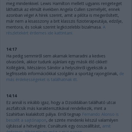
meg mindenkivel. Lewis Hamilton mellett ugyanis rengeteget
láthattuk az elmúlt években Angela Cullen személyét, ennek
azonban vége! A hírek szerint, amit a pilóta is megerősített,
már nem a kisasszony a brit klasszis fizioterapeutája, edzője,
mentora, és sokak szerint legközelebbi bizalmasa.
A
részletekért érdemes ide kattintani.
14:17
Ha pedig semmiről sem akarnak lemaradni a kedves
olvasóink, akkor tudunk ajánlani egy másik élő cikket!
Kollégánk, Mészáros Sándor a helyszínről igyekszik a
legfrissebb információkkal szolgálni a sportág rajongóinak,
de
más érdekességeket is találhatnak itt.
14:14
Ez annál is inkább igaz, hogy a Dzsiddában található utcai
aszfaltcsík más karakterisztikával rendelkezik, mint a
Szahírban kialakított pálya. Erről tegnap
Fernando Alonso is
beszélt a sajtónapon
, de szinte mindenki készül valamilyen
újítással a hétvégére. Csináltunk egy összeállítást,
amit
érdemes átböngészni még a mai napon.