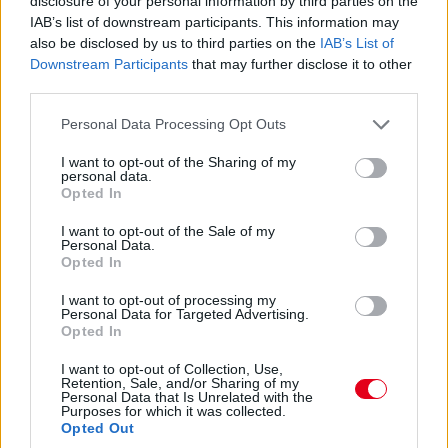
disclosure of your personal information by third parties on the
két Ferrari keményeken.
IAB’s list of downstream participants. This information may
also be disclosed by us to third parties on the
IAB’s List of
Downstream Participants
that may further disclose it to other
14:37
third parties.
Előrébb ugrik Leclerc is. Mindössze kilenc ezreddel kerül a
csapattársa elé. Mostmár a monacói a második, de jön
Please note that this website/app uses one or more Google
Personal Data Processing Opt Outs
Alonso is egy friss próbálkozással.
services and may gather and store information including but
not limited to your visit or usage behaviour. You may click to
I want to opt-out of the Sharing of my
personal data.
grant or deny consent to Google and its third-party tags to
14:36
Opted In
use your data for below specified purposes in below Google
Záporoznak a köridők és még fognak is. Sainz négy tizedes
consent section.
hátrányban, viszont kemény keveréken jött be a második
I want to opt-out of the Sale of my
Personal Data.
helyre, a közepeseken Norris és Sargeant követi a harmadik-
Opted In
negyedik helyen.
I want to opt-out of processing my
Personal Data for Targeted Advertising.
14:35
Opted In
És máris az élen az egyik Red Bull! Sergio Perez 1:32.969-es
idővel került az első helyre a lágy abroncsokon. Nem volt
I want to opt-out of Collection, Use,
Retention, Sale, and/or Sharing of my
tökéletes kör és az idő is lesz még jobb a folytatásban.
Personal Data that Is Unrelated with the
Purposes for which it was collected.
Opted Out
14:32