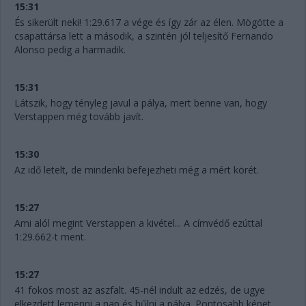
15:31
És sikerült neki! 1:29.617 a vége és így zár az élen. Mögötte a
csapattársa lett a második, a szintén jól teljesítő Fernando
Alonso pedig a harmadik.
15:31
Látszik, hogy tényleg javul a pálya, mert benne van, hogy
Verstappen még tovább javít.
15:30
Az idő letelt, de mindenki befejezheti még a mért körét.
15:27
Ami alól megint Verstappen a kivétel... A címvédő ezúttal
1:29.662-t ment.
15:27
41 fokos most az aszfalt. 45-nél indult az edzés, de ugye
elkezdett lemenni a nap és hűlni a pálya. Pontosabb képet