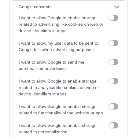
Google consents
Időközben bő egy perce zöldre váltott a bokszutca lámpája,
I want to allow Google to enable storage
néhányan pedig máris a pályára hajtottak. Nem mindenkinek
related to advertising like cookies on web or
sikerült ez jól elsőre. Sergio Pereznek a szerelői segítségére
device identifiers in apps.
volt szüksége, mert alig tudott kikanyarodni a garázsból.
I want to allow my user data to be sent to
Google for online advertising purposes.
14:31
I want to allow Google to send me
26 fok van jelenleg a helyszínen, az aszfalt pedig 45 fokos.
personalized advertising.
Ezek nem éppen azok a körülmények, amikkel majd a főbb
események során szembesülnek a mezőny tagjai, ilyen
I want to allow Google to enable storage
szempontból a második edzés mérvadóbb lesz, de ez nem
related to analytics like cookies on web or
jelenti azt, hogy az FP1 felesleges lenne. A pályán tettek
device identifiers in apps.
néhány módosítást azért, hogy a kanyarok jobban beláthatók
legyenek és ezáltal biztonságosabbak, miközben a szokásos
I want to allow Google to enable storage
procedúrákat is végre kell hajtani. A versenyzőknek meg kell
related to functionality of the website or app.
találniuk a legjobb referenciapontokat, ráadásul a korábban
már említett újításokat is pályára kell vinni. Ez inkább egy teszt
I want to allow Google to enable storage
lesz.
related to personalization.