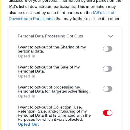
disclosure of your personal information by third parties on the
Alonso is egy friss próbálkozással.
IAB’s list of downstream participants. This information may
also be disclosed by us to third parties on the
IAB’s List of
Downstream Participants
that may further disclose it to other
14:36
third parties.
Záporoznak a köridők és még fognak is. Sainz négy tizedes
hátrányban, viszont kemény keveréken jött be a második
Please note that this website/app uses one or more Google
Personal Data Processing Opt Outs
helyre, a közepeseken Norris és Sargeant követi a harmadik-
services and may gather and store information including but
negyedik helyen.
not limited to your visit or usage behaviour. You may click to
I want to opt-out of the Sharing of my
personal data.
grant or deny consent to Google and its third-party tags to
Opted In
use your data for below specified purposes in below Google
14:35
consent section.
És máris az élen az egyik Red Bull! Sergio Perez 1:32.969-es
I want to opt-out of the Sale of my
Personal Data.
idővel került az első helyre a lágy abroncsokon. Nem volt
Opted In
tökéletes kör és az idő is lesz még jobb a folytatásban.
I want to opt-out of processing my
Personal Data for Targeted Advertising.
14:33
Opted In
Jelenleg csak Albon, Verstappen, Alonso, Stroll és Russell
tartózkodik a bokszban. Mindenki más már megkezdte a
I want to opt-out of Collection, Use,
Retention, Sale, and/or Sharing of my
munkát.
Personal Data that Is Unrelated with the
Purposes for which it was collected.
Opted Out
14:32