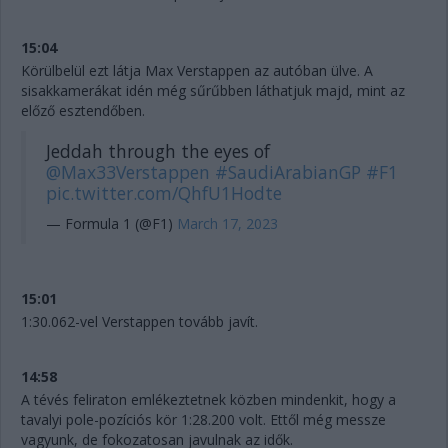
15:04
Körülbelül ezt látja Max Verstappen az autóban ülve. A
sisakkamerákat idén még sűrűbben láthatjuk majd, mint az
előző esztendőben.
Jeddah through the eyes of
@Max33Verstappen
#SaudiArabianGP
#F1
pic.twitter.com/QhfU1Hodte
— Formula 1 (@F1)
March 17, 2023
15:01
1:30.062-vel Verstappen tovább javít.
14:58
A tévés feliraton emlékeztetnek közben mindenkit, hogy a
tavalyi pole-pozíciós kör 1:28.200 volt. Ettől még messze
vagyunk, de fokozatosan javulnak az idők.