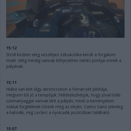
15:12
Stroll közben elég veszélyes szituációba került a forgalom
miatt. Még mindig vannak kifejezetten nehéz pontjai ennek a
pályának.
15:11
Hiába van kint lágy abroncsokon a Ferrari két pilótája,
mégsem túl jó a tempójuk. Feltételezhetjük, hogy jóval több
üzemanyaggal vannak kint a pályán, mivel a keményeken
sokkal fürgébbnek tűntek még az elején. Carlos Sainz jelenleg
a hatodik, míg Leclerc a nyolcadik pozícióban található.
15:07