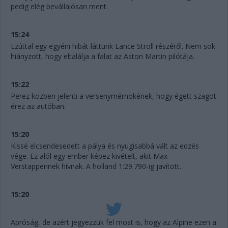
pedig elég bevállalósan ment.
15:24
Ezúttal egy egyéni hibát láttunk Lance Stroll részéről. Nem sok
hiányzott, hogy eltalálja a falat az Aston Martin pilótája.
15:22
Perez közben jelenti a versenymérnökének, hogy égett szagot
érez az autóban.
15:20
Kissé elcsendesedett a pálya és nyugisabbá vált az edzés
vége. Ez alól egy ember képez kivételt, akit Max
Verstappennek hívnak. A holland 1:29.790-ig javított.
15:20
Apróság, de azért jegyezzük fel most is, hogy az Alpine ezen a