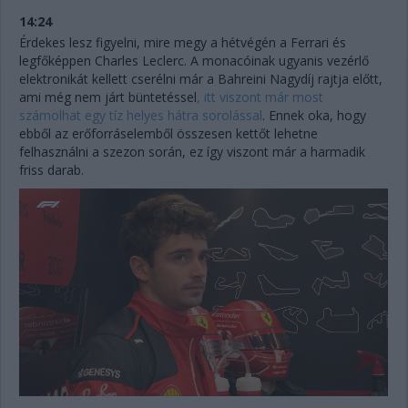
14:24
Érdekes lesz figyelni, mire megy a hétvégén a Ferrari és
legfőképpen Charles Leclerc. A monacóinak ugyanis vezérlő
elektronikát kellett cserélni már a Bahreini Nagydíj rajtja előtt,
ami még nem járt büntetéssel
, itt viszont már most
számolhat egy tíz helyes hátra sorolással
. Ennek oka, hogy
ebből az erőforráselemből összesen kettőt lehetne
felhasználni a szezon során, ez így viszont már a harmadik
friss darab.