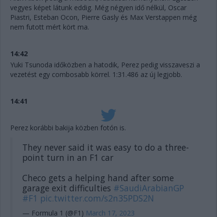
vegyes képet látunk eddig. Még négyen idő nélkül, Oscar
Piastri, Esteban Ocon, Pierre Gasly és Max Verstappen még
nem futott mért kört ma.
14:42
Yuki Tsunoda időközben a hatodik, Perez pedig visszaveszi a
vezetést egy combosabb körrel. 1:31.486 az új legjobb.
14:41
Perez korábbi bakija közben fotón is.
They never said it was easy to do a three-
point turn in an F1 car
Checo gets a helping hand after some
garage exit difficulties
#SaudiArabianGP
#F1
pic.twitter.com/s2n35PDS2N
— Formula 1 (@F1)
March 17, 2023