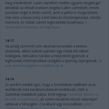
meg mindenkivel. Lewis Hamilton mellett ugyanis rengeteget
láthattuk az elmúlt években Angela Cullen személyét, ennek
azonban vége! A hírek szerint, amit a pilóta is megerősített,
már nem a kisasszony a brit klasszis fizioterapeutája, edzője,
mentora, és sokak szerint legközelebbi bizalmasa.
A
részletekért érdemes ide kattintani.
14:17
Ha pedig semmiről sem akarnak lemaradni a kedves
olvasóink, akkor tudunk ajánlani egy másik élő cikket!
Kollégánk, Mészáros Sándor a helyszínről igyekszik a
legfrissebb információkkal szolgálni a sportág rajongóinak,
de
más érdekességeket is találhatnak itt.
14:14
Ez annál is inkább igaz, hogy a Dzsiddában található utcai
aszfaltcsík más karakterisztikával rendelkezik, mint a
Szahírban kialakított pálya. Erről tegnap
Fernando Alonso is
beszélt a sajtónapon
, de szinte mindenki készül valamilyen
újítással a hétvégére. Csináltunk egy összeállítást,
amit
érdemes átböngészni még a mai napon.