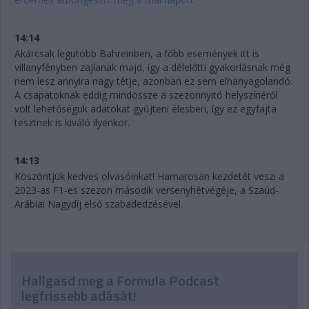
14:14
Akárcsak legutóbb Bahreinben, a főbb események itt is
villanyfényben zajlanak majd, így a délelőtti gyakorlásnak még
nem lesz annyira nagy tétje, azonban ez sem elhanyagolandó.
A csapatoknak eddig mindössze a szezonnyitó helyszínéről
volt lehetőségük adatokat gyűjteni élesben, így ez egyfajta
tesztnek is kiváló ilyenkor.
14:13
Köszöntjük kedves olvasóinkat! Hamarosan kezdetét veszi a
2023-as F1-es szezon második versenyhétvégéje, a Szaúd-
Arábiai Nagydíj első szabadedzésével.
Hallgasd meg a Formula Podcast
legfrissebb adását!