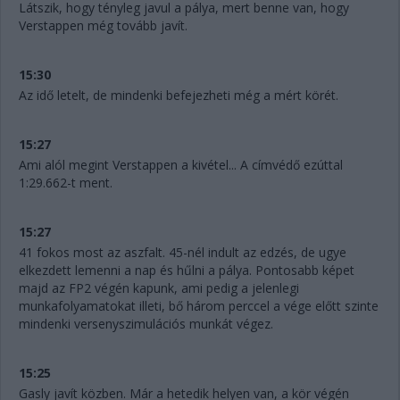
Látszik, hogy tényleg javul a pálya, mert benne van, hogy
Verstappen még tovább javít.
15:30
Az idő letelt, de mindenki befejezheti még a mért körét.
15:27
Ami alól megint Verstappen a kivétel... A címvédő ezúttal
1:29.662-t ment.
15:27
41 fokos most az aszfalt. 45-nél indult az edzés, de ugye
elkezdett lemenni a nap és hűlni a pálya. Pontosabb képet
majd az FP2 végén kapunk, ami pedig a jelenlegi
munkafolyamatokat illeti, bő három perccel a vége előtt szinte
mindenki versenyszimulációs munkát végez.
15:25
Gasly javít közben. Már a hetedik helyen van, a kör végén