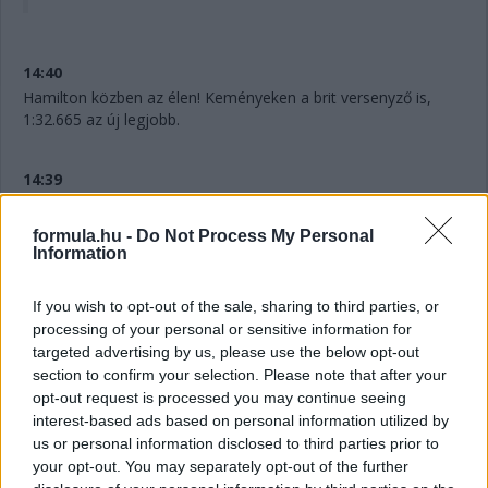
14:40
Hamilton közben az élen! Keményeken a brit versenyző is,
1:32.665 az új legjobb.
14:39
Leclerc közben javít. Már csak 155 ezredre a mexikóitól.
Érdekesség egyébként, ami Ferrari T-kameráiból jól látszik: a
formula.hu -
Do Not Process My Personal
csapatot ugyan egy sörmárka alkoholmentes termékét
Information
reklámozza, az autót tetején lévő logót félig letakarták.
If you wish to opt-out of the sale, sharing to third parties, or
14:38
processing of your personal or sensitive information for
targeted advertising by us, please use the below opt-out
A rend kedvéért szögezzük le: Alonso is lágyakon van, míg a
section to confirm your selection. Please note that after your
két Ferrari keményeken.
opt-out request is processed you may continue seeing
interest-based ads based on personal information utilized by
14:37
us or personal information disclosed to third parties prior to
Előrébb ugrik Leclerc is. Mindössze kilenc ezreddel kerül a
your opt-out. You may separately opt-out of the further
csapattársa elé. Mostmár a monacói a második, de jön