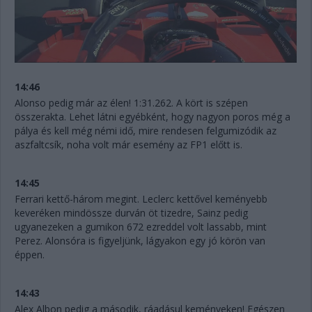
14:46
Alonso pedig már az élen! 1:31.262. A kört is szépen
összerakta. Lehet látni egyébként, hogy nagyon poros még a
pálya és kell még némi idő, mire rendesen felgumizódik az
aszfaltcsík, noha volt már esemény az FP1 előtt is.
14:45
Ferrari kettő-három megint. Leclerc kettővel keményebb
keveréken mindössze durván öt tizedre, Sainz pedig
ugyanezeken a gumikon 672 ezreddel volt lassabb, mint
Perez. Alonsóra is figyeljünk, lágyakon egy jó körön van
éppen.
14:43
Alex Albon pedig a második, ráadásul keményeken! Egészen