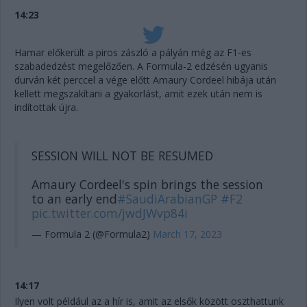
14:23
Hamar előkerült a piros zászló a pályán még az F1-es
szabadedzést megelőzően. A Formula-2 edzésén ugyanis
durván két perccel a vége előtt Amaury Cordeel hibája után
kellett megszakítani a gyakorlást, amit ezek után nem is
indítottak újra.
SESSION WILL NOT BE RESUMED
Amaury Cordeel's spin brings the session
to an early end
#SaudiArabianGP
#F2
pic.twitter.com/jwdJWvp84i
— Formula 2 (@Formula2)
March 17, 2023
14:17
Ilyen volt például az a hír is, amit az elsők között oszthattunk