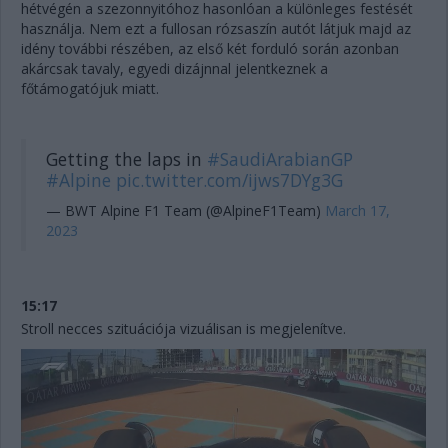
hétvégén a szezonnyitóhoz hasonlóan a különleges festését
használja. Nem ezt a fullosan rózsaszín autót látjuk majd az
idény további részében, az első két forduló során azonban
akárcsak tavaly, egyedi dizájnnal jelentkeznek a
főtámogatójuk miatt.
Getting the laps in
#SaudiArabianGP
#Alpine
pic.twitter.com/ijws7DYg3G
— BWT Alpine F1 Team (@AlpineF1Team)
March 17,
2023
15:17
Stroll necces szituációja vizuálisan is megjelenítve.