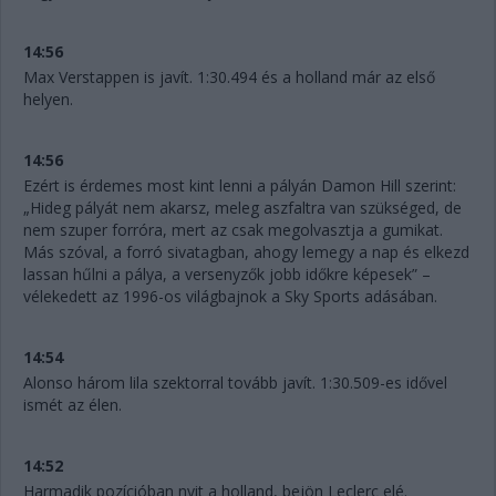
14:56
Max Verstappen is javít. 1:30.494 és a holland már az első
helyen.
14:56
Ezért is érdemes most kint lenni a pályán Damon Hill szerint:
„Hideg pályát nem akarsz, meleg aszfaltra van szükséged, de
nem szuper forróra, mert az csak megolvasztja a gumikat.
Más szóval, a forró sivatagban, ahogy lemegy a nap és elkezd
lassan hűlni a pálya, a versenyzők jobb időkre képesek” –
vélekedett az 1996-os világbajnok a Sky Sports adásában.
14:54
Alonso három lila szektorral tovább javít. 1:30.509-es idővel
ismét az élen.
14:52
Harmadik pozícióban nyit a holland, bejön Leclerc elé.