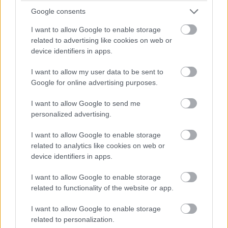
Google consents
Időközben bő egy perce zöldre váltott a bokszutca lámpája,
I want to allow Google to enable storage
néhányan pedig máris a pályára hajtottak. Nem mindenkinek
related to advertising like cookies on web or
sikerült ez jól elsőre. Sergio Pereznek a szerelői segítségére
device identifiers in apps.
volt szüksége, mert alig tudott kikanyarodni a garázsból.
I want to allow my user data to be sent to
Google for online advertising purposes.
14:31
I want to allow Google to send me
26 fok van jelenleg a helyszínen, az aszfalt pedig 45 fokos.
personalized advertising.
Ezek nem éppen azok a körülmények, amikkel majd a főbb
események során szembesülnek a mezőny tagjai, ilyen
I want to allow Google to enable storage
szempontból a második edzés mérvadóbb lesz, de ez nem
related to analytics like cookies on web or
jelenti azt, hogy az FP1 felesleges lenne. A pályán tettek
device identifiers in apps.
néhány módosítást azért, hogy a kanyarok jobban beláthatók
legyenek és ezáltal biztonságosabbak, miközben a szokásos
I want to allow Google to enable storage
procedúrákat is végre kell hajtani. A versenyzőknek meg kell
related to functionality of the website or app.
találniuk a legjobb referenciapontokat, ráadásul a korábban
már említett újításokat is pályára kell vinni. Ez inkább egy teszt
I want to allow Google to enable storage
lesz.
related to personalization.