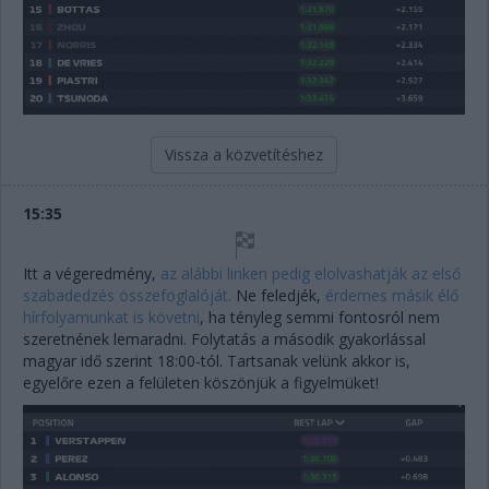
Vissza a közvetítéshez
15:35
Itt a végeredmény,
az alábbi linken pedig elolvashatják az első
szabadedzés összefoglalóját.
Ne feledjék,
érdemes másik élő
hírfolyamunkat is követni
, ha tényleg semmi fontosról nem
szeretnének lemaradni. Folytatás a második gyakorlással
magyar idő szerint 18:00-tól. Tartsanak velünk akkor is,
egyelőre ezen a felületen köszönjük a figyelmüket!