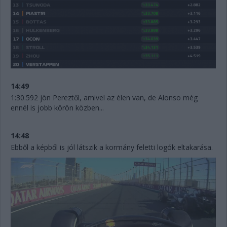
14:49
1:30.592 jön Pereztől, amivel az élen van, de Alonso még
ennél is jobb körön közben...
14:48
Ebből a képből is jól látszik a kormány feletti logók eltakarása.