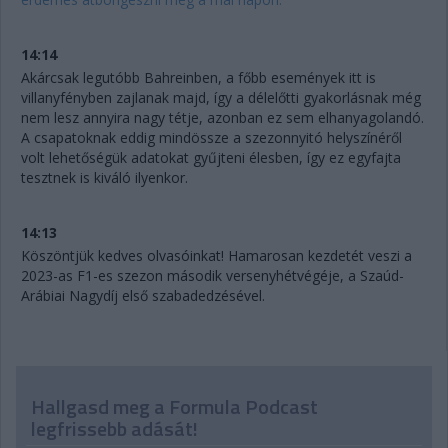
14:14
Akárcsak legutóbb Bahreinben, a főbb események itt is
villanyfényben zajlanak majd, így a délelőtti gyakorlásnak még
nem lesz annyira nagy tétje, azonban ez sem elhanyagolandó.
A csapatoknak eddig mindössze a szezonnyitó helyszínéről
volt lehetőségük adatokat gyűjteni élesben, így ez egyfajta
tesztnek is kiváló ilyenkor.
14:13
Köszöntjük kedves olvasóinkat! Hamarosan kezdetét veszi a
2023-as F1-es szezon második versenyhétvégéje, a Szaúd-
Arábiai Nagydíj első szabadedzésével.
Hallgasd meg a Formula Podcast
legfrissebb adását!