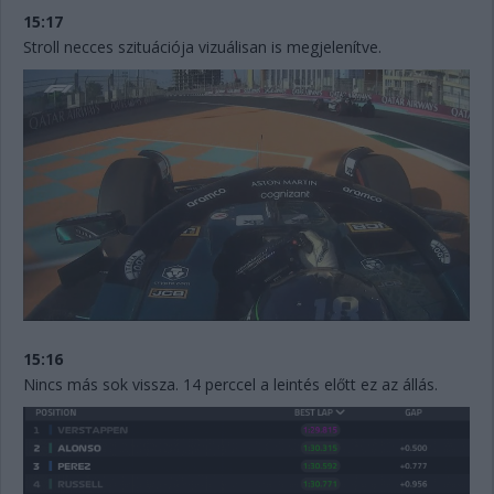
15:17
Stroll necces szituációja vizuálisan is megjelenítve.
15:16
Nincs más sok vissza. 14 perccel a leintés előtt ez az állás.