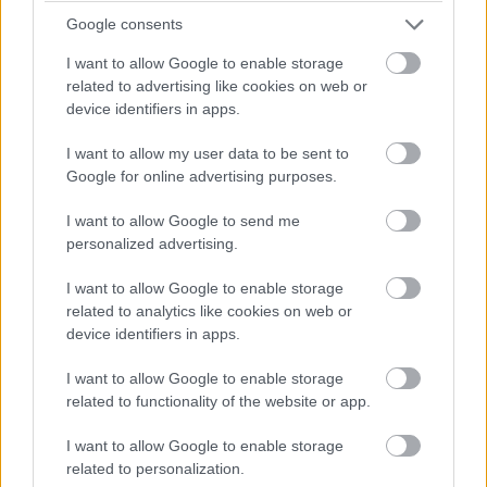
Google consents
Időközben bő egy perce zöldre váltott a bokszutca lámpája,
I want to allow Google to enable storage
néhányan pedig máris a pályára hajtottak. Nem mindenkinek
related to advertising like cookies on web or
sikerült ez jól elsőre. Sergio Pereznek a szerelői segítségére
device identifiers in apps.
volt szüksége, mert alig tudott kikanyarodni a garázsból.
I want to allow my user data to be sent to
Google for online advertising purposes.
14:31
I want to allow Google to send me
26 fok van jelenleg a helyszínen, az aszfalt pedig 45 fokos.
personalized advertising.
Ezek nem éppen azok a körülmények, amikkel majd a főbb
események során szembesülnek a mezőny tagjai, ilyen
I want to allow Google to enable storage
szempontból a második edzés mérvadóbb lesz, de ez nem
related to analytics like cookies on web or
jelenti azt, hogy az FP1 felesleges lenne. A pályán tettek
device identifiers in apps.
néhány módosítást azért, hogy a kanyarok jobban beláthatók
legyenek és ezáltal biztonságosabbak, miközben a szokásos
I want to allow Google to enable storage
procedúrákat is végre kell hajtani. A versenyzőknek meg kell
related to functionality of the website or app.
találniuk a legjobb referenciapontokat, ráadásul a korábban
már említett újításokat is pályára kell vinni. Ez inkább egy teszt
I want to allow Google to enable storage
lesz.
related to personalization.