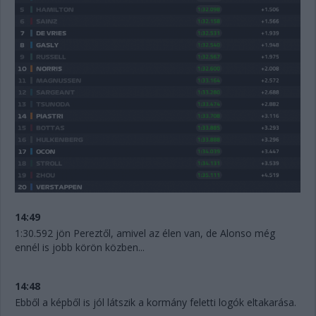
14:49
1:30.592 jön Pereztől, amivel az élen van, de Alonso még
ennél is jobb körön közben...
14:48
Ebből a képből is jól látszik a kormány feletti logók eltakarása.