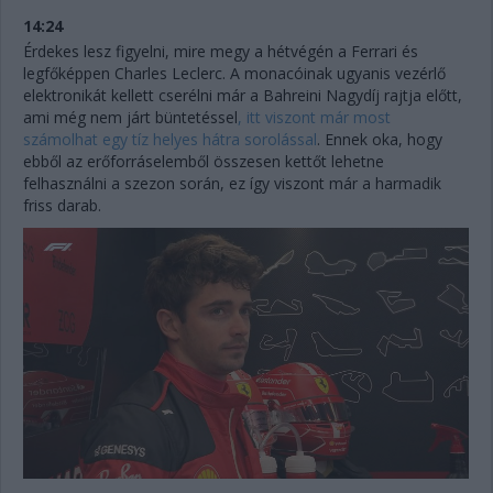
14:24
Érdekes lesz figyelni, mire megy a hétvégén a Ferrari és
legfőképpen Charles Leclerc. A monacóinak ugyanis vezérlő
elektronikát kellett cserélni már a Bahreini Nagydíj rajtja előtt,
ami még nem járt büntetéssel
, itt viszont már most
számolhat egy tíz helyes hátra sorolással
. Ennek oka, hogy
ebből az erőforráselemből összesen kettőt lehetne
felhasználni a szezon során, ez így viszont már a harmadik
friss darab.