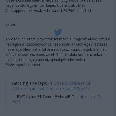
Kissé elcsendesedett a pálya és nyugisabbá vált az edzés
vége. Ez alól egy ember képez kivételt, akit Max
Verstappennek hívnak. A holland 1:29.790-ig javított.
15:20
Apróság, de azért jegyezzük fel most is, hogy az Alpine ezen a
hétvégén a szezonnyitóhoz hasonlóan a különleges festését
használja. Nem ezt a fullosan rózsaszín autót látjuk majd az
idény további részében, az első két forduló során azonban
akárcsak tavaly, egyedi dizájnnal jelentkeznek a
főtámogatójuk miatt.
Getting the laps in
#SaudiArabianGP
#Alpine
pic.twitter.com/ijws7DYg3G
— BWT Alpine F1 Team (@AlpineF1Team)
March 17,
2023