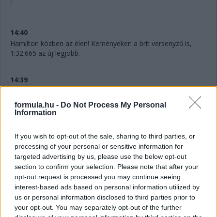
14:40
Hamilton közben az élen! Keményeken a brit versenyző is,
1:32.665 az új legjobb.
14:39
Leclerc közben javít. Már csak 155 ezredre a mexikóitól.
Érdekesség egyébként, ami Ferrari T-kameráiból jól látszik: a
formula.hu -
Do Not Process My Personal
csapatot ugyan egy sörmárka alkoholmentes termékét
Information
reklámozza, az autót tetején lévő logót félig letakarták.
If you wish to opt-out of the sale, sharing to third parties, or
14:38
processing of your personal or sensitive information for
targeted advertising by us, please use the below opt-out
A rend kedvéért szögezzük le: Alonso is lágyakon van, míg a
section to confirm your selection. Please note that after your
két Ferrari keményeken.
opt-out request is processed you may continue seeing
interest-based ads based on personal information utilized by
14:37
us or personal information disclosed to third parties prior to
Előrébb ugrik Leclerc is. Mindössze kilenc ezreddel kerül a
your opt-out. You may separately opt-out of the further
csapattársa elé. Mostmár a monacói a második, de jön