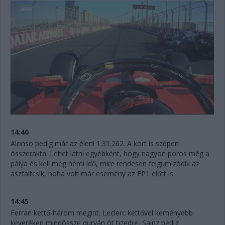
14:46
Alonso pedig már az élen! 1:31.262. A kört is szépen
összerakta. Lehet látni egyébként, hogy nagyon poros még a
pálya és kell még némi idő, mire rendesen felgumizódik az
aszfaltcsík, noha volt már esemény az FP1 előtt is.
14:45
Ferrari kettő-három megint. Leclerc kettővel keményebb
keveréken mindössze durván öt tizedre, Sainz pedig