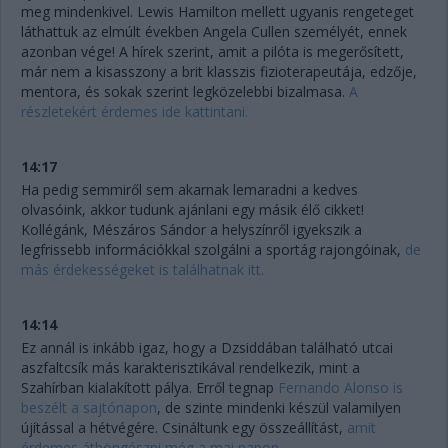
meg mindenkivel. Lewis Hamilton mellett ugyanis rengeteget
láthattuk az elmúlt években Angela Cullen személyét, ennek
azonban vége! A hírek szerint, amit a pilóta is megerősített,
már nem a kisasszony a brit klasszis fizioterapeutája, edzője,
mentora, és sokak szerint legközelebbi bizalmasa.
A
részletekért érdemes ide kattintani.
14:17
Ha pedig semmiről sem akarnak lemaradni a kedves
olvasóink, akkor tudunk ajánlani egy másik élő cikket!
Kollégánk, Mészáros Sándor a helyszínről igyekszik a
legfrissebb információkkal szolgálni a sportág rajongóinak,
de
más érdekességeket is találhatnak itt.
14:14
Ez annál is inkább igaz, hogy a Dzsiddában található utcai
aszfaltcsík más karakterisztikával rendelkezik, mint a
Szahírban kialakított pálya. Erről tegnap
Fernando Alonso is
beszélt a sajtónapon
, de szinte mindenki készül valamilyen
újítással a hétvégére. Csináltunk egy összeállítást,
amit
érdemes átböngészni még a mai napon.