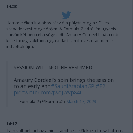
14:23
Hamar előkerült a piros zászló a pályán még az F1-es
szabadedzést megelőzően. A Formula-2 edzésén ugyanis
durván két perccel a vége előtt Amaury Cordeel hibája után
kellett megszakítani a gyakorlást, amit ezek után nem is
indítottak újra.
SESSION WILL NOT BE RESUMED
Amaury Cordeel's spin brings the session
to an early end
#SaudiArabianGP
#F2
pic.twitter.com/jwdJWvp84i
— Formula 2 (@Formula2)
March 17, 2023
14:17
Ilyen volt például az a hír is, amit az elsők között oszthattunk