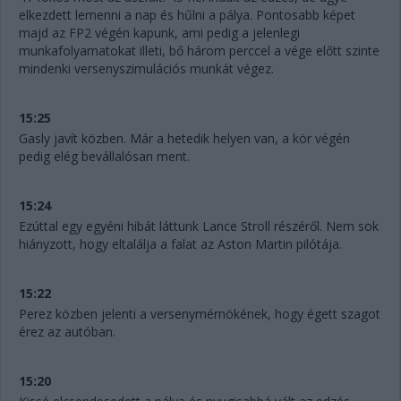
elkezdett lemenni a nap és hűlni a pálya. Pontosabb képet
majd az FP2 végén kapunk, ami pedig a jelenlegi
munkafolyamatokat illeti, bő három perccel a vége előtt szinte
mindenki versenyszimulációs munkát végez.
15:25
Gasly javít közben. Már a hetedik helyen van, a kör végén
pedig elég bevállalósan ment.
15:24
Ezúttal egy egyéni hibát láttunk Lance Stroll részéről. Nem sok
hiányzott, hogy eltalálja a falat az Aston Martin pilótája.
15:22
Perez közben jelenti a versenymérnökének, hogy égett szagot
érez az autóban.
15:20