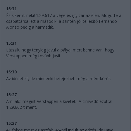
15:31
És sikerült neki! 1:29.617 a vége és így zár az élen. Mögötte a
csapattársa lett a második, a szintén jól teljesítő Fernando
Alonso pedig a harmadik.
15:31
Látszik, hogy tényleg javul a pálya, mert benne van, hogy
Verstappen még tovább javít.
15:30
Az idő letelt, de mindenki befejezheti még a mért körét.
15:27
Ami alól megint Verstappen a kivétel... A címvédő ezúttal
1:29.662-t ment.
15:27
41 fokos most az aszfalt. 45-nél indult az edzés, de ugye