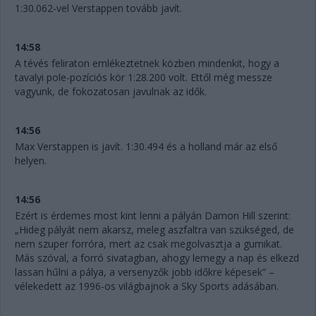
1:30.062-vel Verstappen tovább javít.
14:58
A tévés feliraton emlékeztetnek közben mindenkit, hogy a
tavalyi pole-pozíciós kör 1:28.200 volt. Ettől még messze
vagyunk, de fokozatosan javulnak az idők.
14:56
Max Verstappen is javít. 1:30.494 és a holland már az első
helyen.
14:56
Ezért is érdemes most kint lenni a pályán Damon Hill szerint:
„Hideg pályát nem akarsz, meleg aszfaltra van szükséged, de
nem szuper forróra, mert az csak megolvasztja a gumikat.
Más szóval, a forró sivatagban, ahogy lemegy a nap és elkezd
lassan hűlni a pálya, a versenyzők jobb időkre képesek” –
vélekedett az 1996-os világbajnok a Sky Sports adásában.