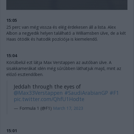
15:05
25 perc van még vissza és elég érdekesen áll a lista. Alex
Albon a negyedik helyen található a Williamsben ülve, de a két
Haas ötödik és hatodik pozíciója is kiemelendő.
15:04
Körülbelül ezt látja Max Verstappen az autóban ülve. A
sisakkamerákat idén még sűrűbben láthatjuk majd, mint az
előző esztendőben.
Jeddah through the eyes of
@Max33Verstappen
#SaudiArabianGP
#F1
pic.twitter.com/QhfU1Hodte
— Formula 1 (@F1)
March 17, 2023
15:01