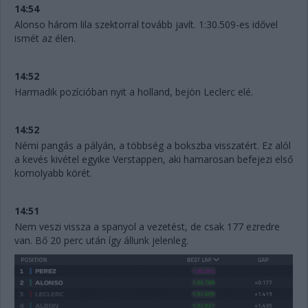
14:54
Alonso három lila szektorral tovább javít. 1:30.509-es idővel
ismét az élen.
14:52
Harmadik pozícióban nyit a holland, bejön Leclerc elé.
14:52
Némi pangás a pályán, a többség a bokszba visszatért. Ez alól
a kevés kivétel egyike Verstappen, aki hamarosan befejezi első
komolyabb körét.
14:51
Nem veszi vissza a spanyol a vezetést, de csak 177 ezredre
van. Bő 20 perc után így állunk jelenleg.