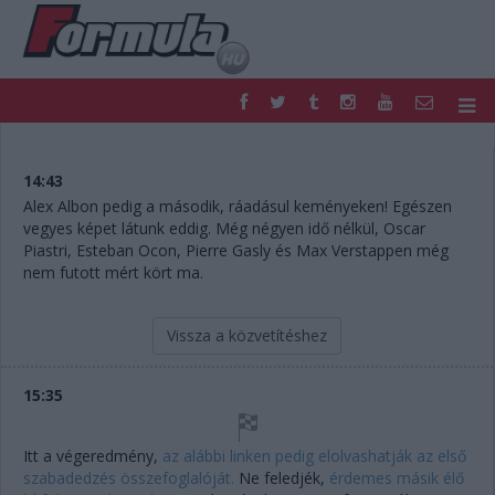
F1
PARC FERMÉ
FORMULA
MOTOR
14:43
NEMZETKÖZI
HAZAI
Alex Albon pedig a második, ráadásul keményeken! Egészen
vegyes képet látunk eddig. Még négyen idő nélkül, Oscar
RETRO
EGYÉB
Piastri, Esteban Ocon, Pierre Gasly és Max Verstappen még
PODCAST
SHOP
nem futott mért kört ma.
LIVE
TIPPJÁTÉK
DIGITÁLIS MAGAZIN
PONTÁLLÁSOK
Vissza a közvetítéshez
VERSENYNAPTÁRAK
15:35
Itt a végeredmény,
az alábbi linken pedig elolvashatják az első
szabadedzés összefoglalóját.
Ne feledjék,
érdemes másik élő