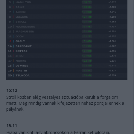
15:12
Stroll közben elég veszélyes szituációba került a forgalom
miatt. Még mindig vannak kifejezetten nehéz pontjai ennek a
pályának.
15:11
Hiába van kint lágy abroncsokon a Ferrari két pilótája,