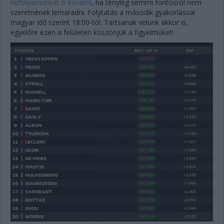
hírfolyamunkat is követni
, ha tényleg semmi fontosról nem
szeretnének lemaradni. Folytatás a második gyakorlással
magyar idő szerint 18:00-tól. Tartsanak velünk akkor is,
egyelőre ezen a felületen köszönjük a figyelmüket!