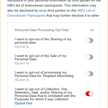
disclosure of your personal information by third parties on the
Alonso is egy friss próbálkozással.
IAB’s list of downstream participants. This information may
also be disclosed by us to third parties on the
IAB’s List of
Downstream Participants
that may further disclose it to other
14:36
third parties.
Záporoznak a köridők és még fognak is. Sainz négy tizedes
hátrányban, viszont kemény keveréken jött be a második
Please note that this website/app uses one or more Google
Personal Data Processing Opt Outs
helyre, a közepeseken Norris és Sargeant követi a harmadik-
services and may gather and store information including but
negyedik helyen.
not limited to your visit or usage behaviour. You may click to
I want to opt-out of the Sharing of my
personal data.
grant or deny consent to Google and its third-party tags to
Opted In
use your data for below specified purposes in below Google
14:35
consent section.
És máris az élen az egyik Red Bull! Sergio Perez 1:32.969-es
I want to opt-out of the Sale of my
Personal Data.
idővel került az első helyre a lágy abroncsokon. Nem volt
Opted In
tökéletes kör és az idő is lesz még jobb a folytatásban.
I want to opt-out of processing my
Personal Data for Targeted Advertising.
14:33
Opted In
Jelenleg csak Albon, Verstappen, Alonso, Stroll és Russell
tartózkodik a bokszban. Mindenki más már megkezdte a
I want to opt-out of Collection, Use,
Retention, Sale, and/or Sharing of my
munkát.
Personal Data that Is Unrelated with the
Purposes for which it was collected.
Opted Out
14:32