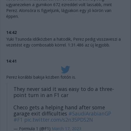
ugyanezeken a gumikon 672 ezreddel volt lassabb, mint
Perez. Alonsóra is figyeljünk, lágyakon egy jó körön van
éppen.
14:42
Yuki Tsunoda időközben a hatodik, Perez pedig visszaveszi a
vezetést egy combosabb körrel. 1:31.486 az új legjobb.
14:41
Perez korábbi bakija közben fotón is.
They never said it was easy to do a three-
point turn in an F1 car
Checo gets a helping hand after some
garage exit difficulties
#SaudiArabianGP
#F1
pic.twitter.com/s2n35PDS2N
— Formula 1 (@F1)
March 17, 2023